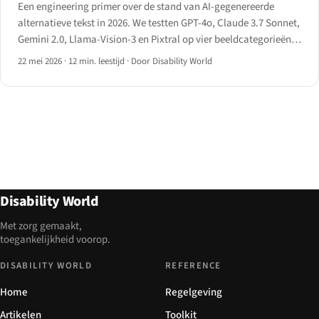
Een engineering primer over de stand van AI-gegenereerde
alternatieve tekst in 2026. We testten GPT-4o, Claude 3.7 Sonnet,
Gemini 2.0, Llama-Vision-3 en Pixtral op vier beeldcategorieën
en documenteerden waar de technologie levert en waar ze nog
22 mei 2026
·
12 min. leestijd
·
Door Disability World
hallucinaties produceert.
Disability World
Met zorg gemaakt,
toegankelijkheid voorop.
DISABILITY WORLD
REFERENCE
Home
Regelgeving
Artikelen
Toolkit