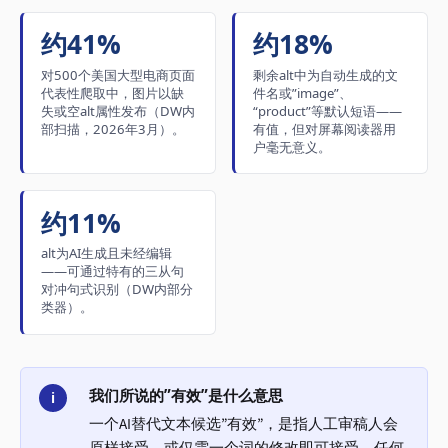
约41%
约18%
对500个美国大型电商页面
剩余alt中为自动生成的文
代表性爬取中，图片以缺
件名或”image”、
失或空alt属性发布（DW内
“product”等默认短语——
部扫描，2026年3月）。
有值，但对屏幕阅读器用
户毫无意义。
约11%
alt为AI生成且未经编辑
——可通过特有的三从句
对冲句式识别（DW内部分
类器）。
我们所说的”有效”是什么意思
i
一个AI替代文本候选”有效”，是指人工审稿人会