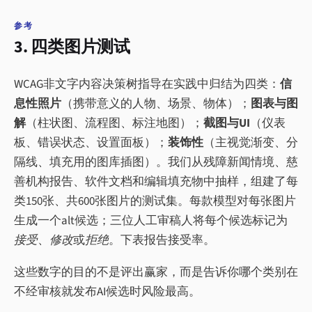
参考
3. 四类图片测试
WCAG非文字内容决策树指导在实践中归结为四类：
信
息性照片
（携带意义的人物、场景、物体）；
图表与图
解
（柱状图、流程图、标注地图）；
截图与UI
（仪表
板、错误状态、设置面板）；
装饰性
（主视觉渐变、分
隔线、填充用的图库插图）。我们从残障新闻情境、慈
善机构报告、软件文档和编辑填充物中抽样，组建了每
类150张、共600张图片的测试集。每款模型对每张图片
生成一个alt候选；三位人工审稿人将每个候选标记为
接受
、
修改
或
拒绝
。下表报告接受率。
这些数字的目的不是评出赢家，而是告诉你哪个类别在
不经审核就发布AI候选时风险最高。