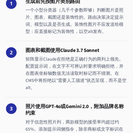
生成前先按图片类别路由
1
一个小型分类器（几千个参数即够）判断图片是照
片、图表、截图还是装饰性的。路由决策决定提示
词、模型以及是否生成。装饰性图片不应发送给模
型：应直接标记为装饰性，以空alt发布。
图表和截图使用Claude 3.7 Sonnet
2
矩阵显示Claude在拒绝是正确行为的两列上领先。
配置提示词，在文字不可辨认时要求明确拒绝，并
在图表坐标轴数值无法读取时标记而不猜测。在
CMS中将拒绝以”需要人工描述”状态呈现，而不是空
alt。
照片使用GPT-4o或Gemini 2.0，附加品牌名称
3
约束
对于信息性照片列，两款模型的接受率均超过约
65%。添加提示词侧指令，除非商标或文字标识在