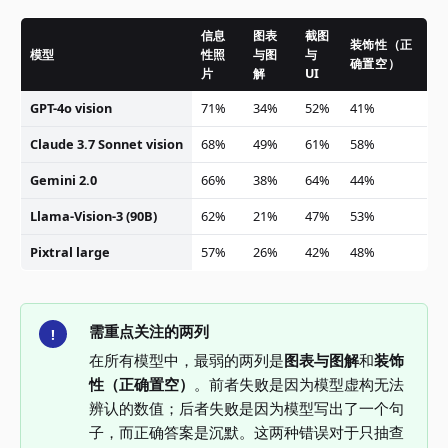
信息
图表
截图
装饰性（正
模型
性照
与图
与
确置空）
片
解
UI
GPT-4o vision
71%
34%
52%
41%
Claude 3.7 Sonnet vision
68%
49%
61%
58%
Gemini 2.0
66%
38%
64%
44%
Llama-Vision-3 (90B)
62%
21%
47%
53%
Pixtral large
57%
26%
42%
48%
需重点关注的两列
!
在所有模型中，最弱的两列是
图表与图解
和
装饰
性（正确置空）
。前者失败是因为模型虚构无法
辨认的数值；后者失败是因为模型写出了一个句
子，而正确答案是沉默。这两种错误对于只抽查