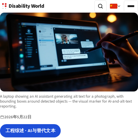
Disability World
Image description:
A laptop showing an AI assistant generating alt text for a photograph, with
bounding boxes around detected objects — the visual marker for AI-and-alt-text
reporting.
2026年5月22日
工程综述 · AI与替代文本