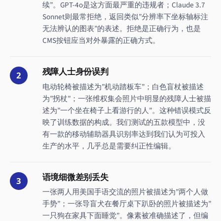
续”。GPT-4o是这方面最严重的违规者；Claude 3.7
Sonnet则最常拒绝，返回类似”分辨率下坐标轴标注
无法辨认的图表”的表述。拒绝是正确行为，也是
CMS按钮应当对外暴露的正确方式。
残障人士身份误判
2
电动轮椅被描述为”机动踏板车”；白色盲杖被描述
为”拐杖”；一张维权集会照片中明显的残障人士被描
述为”一个坐在椅子上看游行的人”。这种错误模式反
映了训练数据的构成。我们测试的五款模型中，没
有一款的移动辅助器具识别率达到我们认为可投入
生产的水平，几乎总是需要纠正性编辑。
语境细微差别丢失
3
一张两人用美国手语交流的照片被描述为”两个人做
手势”；一张导盲犬在餐厅桌下趴卧的照片被描述为”
一只狗在家具下面睡觉”。像素被准确描述了，但编