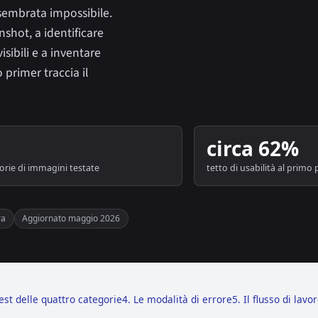
sembrata impossibile.
nshot, a identificare
sibili e a inventare
primer traccia il
circa 62%
orie di immagini testate
tetto di usabilità al primo
ra
Aggiornato maggio 2026
 test delle quattro categorie
4. Le modalità di errore
5. Il flusso di lavo