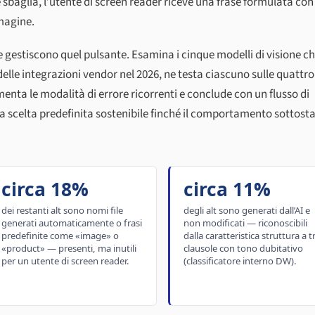
te sbaglia, l’utente di screen reader riceve una frase formulata con
magine.
e gestiscono quel pulsante. Esamina i cinque modelli di visione c
le integrazioni vendor nel 2026, ne testa ciascuno sulle quattro
nta le modalità di errore ricorrenti e conclude con un flusso di
ca scelta predefinita sostenibile finché il comportamento sottost
circa 18%
circa 11%
dei restanti alt sono nomi file
degli alt sono generati dall’AI e
generati automaticamente o frasi
non modificati — riconoscibili
predefinite come «image» o
dalla caratteristica struttura a t
«product» — presenti, ma inutili
clausole con tono dubitativo
per un utente di screen reader.
(classificatore interno DW).