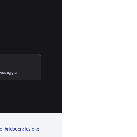
 passaggio
ro ibrido
Conclusione