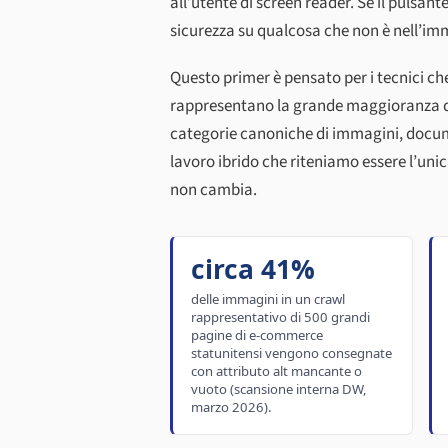
all’utente di screen reader. Se il pulsan
sicurezza su qualcosa che non è nell’im
Questo primer è pensato per i tecnici ch
rappresentano la grande maggioranza del
categorie canoniche di immagini, docume
lavoro ibrido che riteniamo essere l’uni
non cambia.
circa 41%
delle immagini in un crawl
rappresentativo di 500 grandi
pagine di e-commerce
statunitensi vengono consegnate
con attributo alt mancante o
vuoto (scansione interna DW,
marzo 2026).