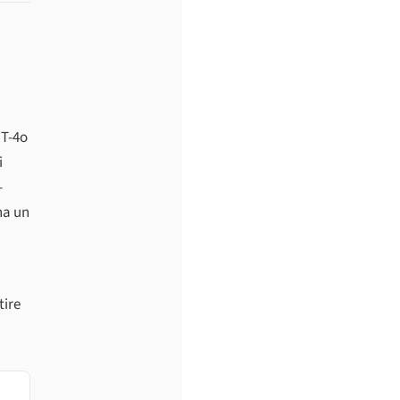
PT-4o
i
-
ha un
tire