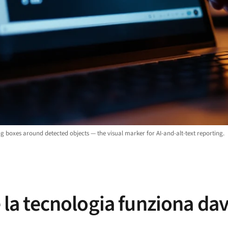
g boxes around detected objects — the visual marker for AI-and-alt-text reporting.
e la tecnologia funziona da