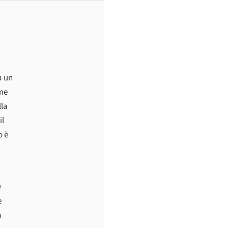
a un
ome
lla
il
o è
e
e
a