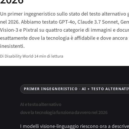
Un primer ingegneristico sullo stato del testo alternativo 
nel 2026. Abbiamo testato GPT-4o, Claude 3.7 Sonnet, Gem
Vision-3 e Pixtral su quattro categorie di immagini e doc
esattamente dove la tecnologia è affidabile e dove ancora 
inesistenti.
Di Disability World
·
14 min di lettura
PRIMER INGEGNERISTICO · AI + TESTO ALTERNAT
AI e testo alternativo
dove la tecnologia funziona davvero nel 2026
I modelli visione-linguaggio riescono ora a descriv