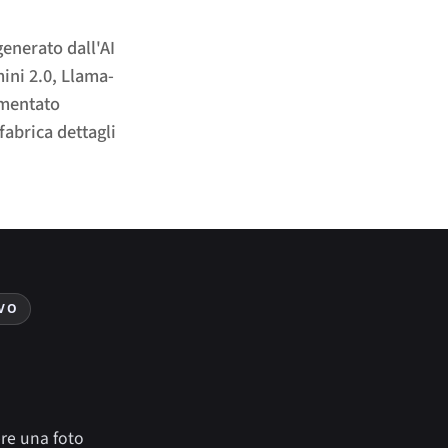
generato dall'AI
ini 2.0, Llama-
umentato
fabrica dettagli
IVO
ere una foto