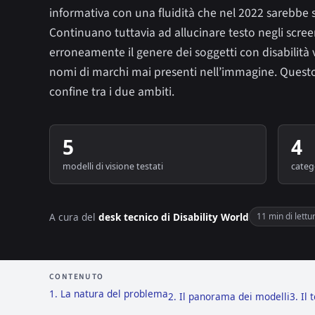
informativa con una fluidità che nel 2022 sarebbe 
Continuano tuttavia ad allucinare testo negli scree
erroneamente il genere dei soggetti con disabilità vi
nomi di marchi mai presenti nell’immagine. Questo 
confine tra i due ambiti.
5
4
modelli di visione testati
categ
A cura del
desk tecnico di Disability World
11 min di lettu
CONTENUTO
1. La natura del problema
2. Il panorama dei modelli
3. Il