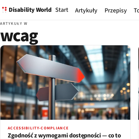
Disability World
Start
Artykuły
Przepisy
To
ARTYKUŁY W
wcag
ACCESSIBILITY-COMPLIANCE
Zgodność z wymogami dostępności — co to