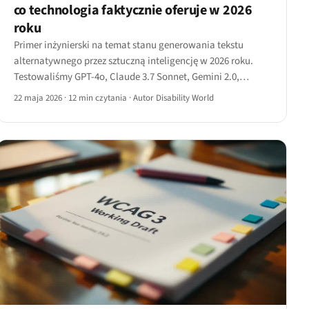
co technologia faktycznie oferuje w 2026
roku
Primer inżynierski na temat stanu generowania tekstu
alternatywnego przez sztuczną inteligencję w 2026 roku.
Testowaliśmy GPT-4o, Claude 3.7 Sonnet, Gemini 2.0,
Llama-Vision-3 i Pixtral na czterech kategoriach obrazów i
22 maja 2026
·
12 min czytania
·
Autor Disability World
dokumentujemy, gdzie technologia dostarcza, a gdzie
nadal halucynuje.