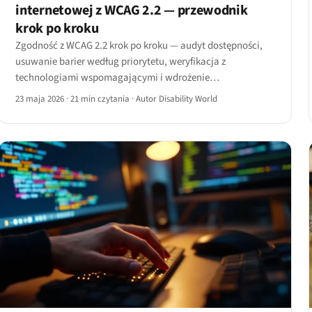
internetowej z WCAG 2.2 — przewodnik
krok po kroku
Zgodność z WCAG 2.2 krok po kroku — audyt dostępności,
usuwanie barier według priorytetu, weryfikacja z
technologiami wspomagającymi i wdrożenie
monitorowania. Kompletny poradnik na 2026 rok.
23 maja 2026
·
21 min czytania
·
Autor Disability World