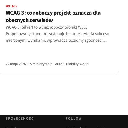
WCAG
WCAG 3: co roboczy projekt oznacza dla
obecnych serwisów
WCAG 3 (Silver) to wciąż roboczy projekt W3C.
Proponowany standard zastępuje binarne kryteria sukcesu
mierzonymi wynikami, wprowadza poziomy zgodności
brąz/srebro/złoto i rozszerza zakres na modalności
kognitywne, głosowe i AAC.
22 maja 2026
·
15 min czytania
·
Autor Disability World
SPOŁECZNOŚĆ
FOLLOW