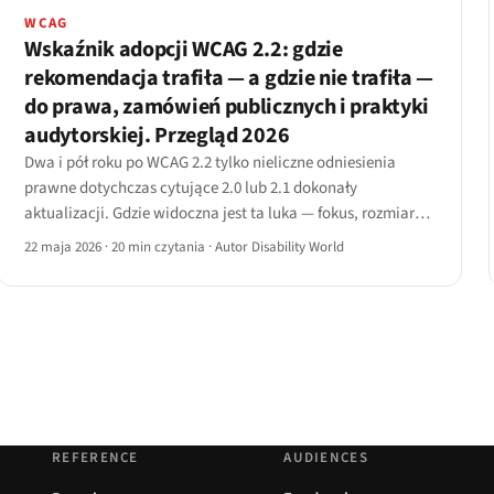
WCAG
Wskaźnik adopcji WCAG 2.2: gdzie
rekomendacja trafiła — a gdzie nie trafiła —
do prawa, zamówień publicznych i praktyki
audytorskiej. Przegląd 2026
Dwa i pół roku po WCAG 2.2 tylko nieliczne odniesienia
prawne dotychczas cytujące 2.0 lub 2.1 dokonały
aktualizacji. Gdzie widoczna jest ta luka — fokus, rozmiar
docelowy, przeciąganie, redundantne dane, dostępne
22 maja 2026
·
20 min czytania
·
Autor Disability World
uwierzytelnianie.
REFERENCE
AUDIENCES