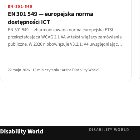
EN-301-549
EN 301 549 — europejska norma
dostępności ICT
EN 301 549 — zharmonizowana norma europejska ETSI
przekształcająca WCAG 2.1 AA w tekst wiążący zamówienia
publiczne. W 2026 r. obowiązuje V3.2.1; V4 uwzględniające
WCAG 2.2 jest w końcowej fazie opracowania. Kompletny
przewodnik po poszczególnych klauzulach.
22 maja 2026
·
13 min czytania
·
Autor Disability World
DISABILITY WORLD
Disability World