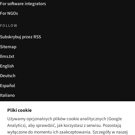
For software integrators
For NGOs
FOLLOW
Subskrybuj przez RSS
Sitemap
llms.txt
English
Deutsch
Español
Italiano
Български
Pliki cookie
简体中文
Używamy opcjonalnych plików cookie analitycznych (Google
Analytics), aby sprawdzić, jak korzystasz z serwisu. Pozostają
wyłączone do momentu ich zaakceptowania. Szczegóły w naszej