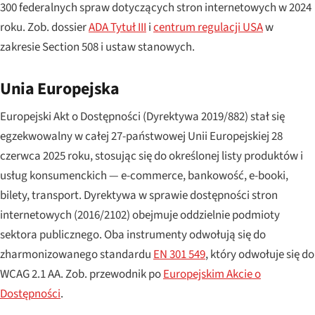
300 federalnych spraw dotyczących stron internetowych w 2024
roku. Zob. dossier
ADA Tytuł III
i
centrum regulacji USA
w
zakresie Section 508 i ustaw stanowych.
Unia Europejska
Europejski Akt o Dostępności (Dyrektywa 2019/882) stał się
egzekwowalny w całej 27-państwowej Unii Europejskiej 28
czerwca 2025 roku, stosując się do określonej listy produktów i
usług konsumenckich — e-commerce, bankowość, e-booki,
bilety, transport. Dyrektywa w sprawie dostępności stron
internetowych (2016/2102) obejmuje oddzielnie podmioty
sektora publicznego. Oba instrumenty odwołują się do
zharmonizowanego standardu
EN 301 549
, który odwołuje się do
WCAG 2.1 AA. Zob. przewodnik po
Europejskim Akcie o
Dostępności
.