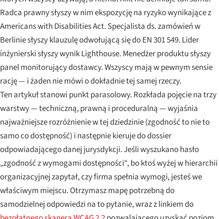
Radca prawny słyszy w nim ekspozycję na ryzyko wynikające z
Americans with Disabilities Act. Specjalista ds. zamówień w
Berlinie słyszy klauzulę odwołującą się do EN 301 549. Lider
inżynierski słyszy wynik Lighthouse. Menedżer produktu słyszy
panel monitorujący dostawcy. Wszyscy mają w pewnym sensie
rację — i żaden nie mówi o dokładnie tej samej rzeczy.
Ten artykuł stanowi punkt parasolowy. Rozkłada pojęcie na trzy
warstwy — techniczną, prawną i proceduralną — wyjaśnia
najważniejsze rozróżnienie w tej dziedzinie (zgodność to nie to
samo co dostępność) i następnie kieruje do dossier
odpowiadającego danej jurysdykcji. Jeśli wyszukano hasło
„zgodność z wymogami dostępności“, bo ktoś wyżej w hierarchii
organizacyjnej zapytał, czy firma spełnia wymogi, jesteś we
właściwym miejscu. Otrzymasz mapę potrzebną do
samodzielnej odpowiedzi na to pytanie, wraz z linkiem do
bezpłatnego skanera WCAG 2.2
pozwalającego uzyskać poziom