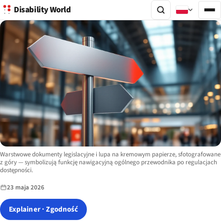
Disability World
Image description:
Warstwowe dokumenty legislacyjne i lupa na kremowym papierze, sfotografowane
z góry — symbolizują funkcję nawigacyjną ogólnego przewodnika po regulacjach
dostępności.
23 maja 2026
Explainer · Zgodność