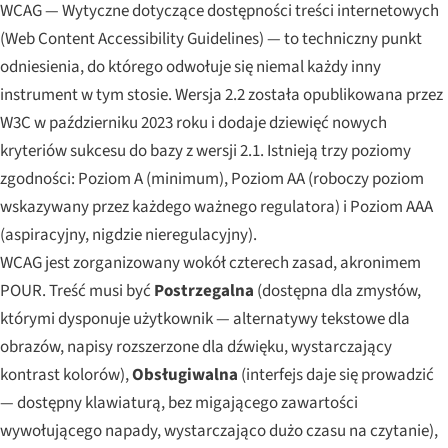
WCAG — Wytyczne dotyczące dostępności treści internetowych
(Web Content Accessibility Guidelines) — to techniczny punkt
odniesienia, do którego odwołuje się niemal każdy inny
instrument w tym stosie. Wersja 2.2 została opublikowana przez
W3C w październiku 2023 roku i dodaje dziewięć nowych
kryteriów sukcesu do bazy z wersji 2.1. Istnieją trzy poziomy
zgodności: Poziom A (minimum), Poziom AA (roboczy poziom
wskazywany przez każdego ważnego regulatora) i Poziom AAA
(aspiracyjny, nigdzie nieregulacyjny).
WCAG jest zorganizowany wokół czterech zasad, akronimem
POUR. Treść musi być
Postrzegalna
(dostępna dla zmysłów,
którymi dysponuje użytkownik — alternatywy tekstowe dla
obrazów, napisy rozszerzone dla dźwięku, wystarczający
kontrast kolorów),
Obsługiwalna
(interfejs daje się prowadzić
— dostępny klawiaturą, bez migającego zawartości
wywołującego napady, wystarczająco dużo czasu na czytanie),