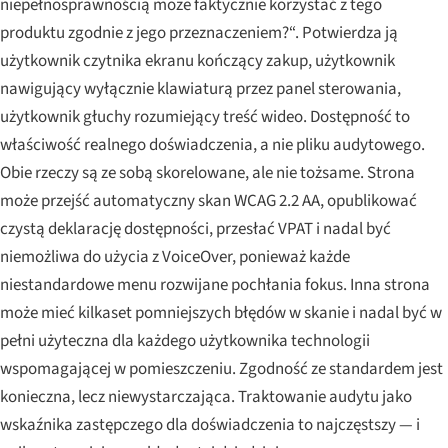
niepełnosprawnością może faktycznie korzystać z tego
produktu zgodnie z jego przeznaczeniem?“. Potwierdza ją
użytkownik czytnika ekranu kończący zakup, użytkownik
nawigujący wyłącznie klawiaturą przez panel sterowania,
użytkownik głuchy rozumiejący treść wideo. Dostępność to
właściwość realnego doświadczenia, a nie pliku audytowego.
Obie rzeczy są ze sobą skorelowane, ale nie tożsame. Strona
może przejść automatyczny skan WCAG 2.2 AA, opublikować
czystą deklarację dostępności, przesłać VPAT i nadal być
niemożliwa do użycia z VoiceOver, ponieważ każde
niestandardowe menu rozwijane pochłania fokus. Inna strona
może mieć kilkaset pomniejszych błędów w skanie i nadal być w
pełni użyteczna dla każdego użytkownika technologii
wspomagającej w pomieszczeniu. Zgodność ze standardem jest
konieczna, lecz niewystarczająca. Traktowanie audytu jako
wskaźnika zastępczego dla doświadczenia to najczęstszy — i