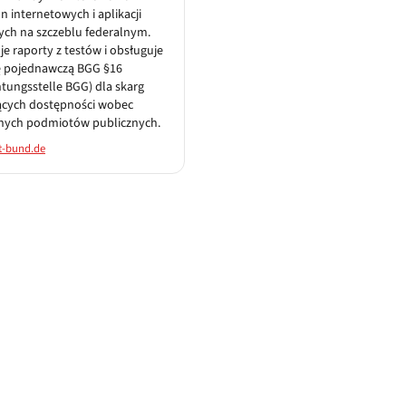
on internetowych i aplikacji
ch na szczeblu federalnym.
je raporty z testów i obsługuje
ę pojednawczą BGG §16
htungsstelle BGG) dla skarg
ących dostępności wobec
lnych podmiotów publicznych.
t-bund.de