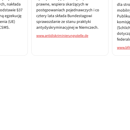
ych, nakłada
prawne, wspiera skarżących w
dla str
podstawie §37
postępowaniach pojednawczych i co
mobilny
zną egzekucję
cztery lata składa Bundestagowi
Publiku
enia (UE)
sprawozdanie ze stanu praktyki
komisj
ICSMS.
antydyskryminacyjnej w Niemczech.
(Schlic
dotycz
www.antidiskriminierungsstelle.de
federa
www.bfi