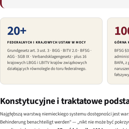
20+
10
FEDERALNYCH I KRAJOWYCH USTAW W MOCY
GÓRNA 
Grundgesetz art. 3 ust. 3 · BGG · BITV 2.0 · BFSG ·
BFSG §3
AGG · SGB IX · Verbandsklagengesetz · plus 16
adminis
krajowych LBGG i LBITV krajów związkowych
BAFA, z
działających równolegle do toru federalnego.
naruszeń
fałszywy
Konstytucyjne i traktatowe pods
Najgłębszą warstwą niemieckiego systemu dostępności jest warst
Behinderung benachteiligt werden“
— „nikt nie może być pokrz