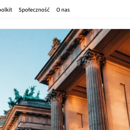
olkit
Społeczność
O nas