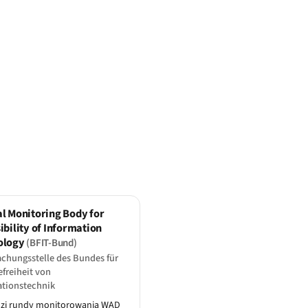
l Monitoring Body for
ibility of Information
ology
(BFIT-Bund)
chungsstelle des Bundes für
efreiheit von
ationstechnik
zi rundy monitorowania WAD