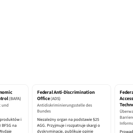
onomic
Federal Anti-Discrimination
Federa
ntrol
Office
Access
(BAFA)
(ADS)
Techn
t und
Antidiskriminierungsstelle des
Bundes
Überwa
Barrier
 produktów i
Niezależny organ na podstawie §25
Inform
z BFSG na
AGG. Przyjmuje i rozpatruje skargi o
Wydaje
dyskryminację, publikuje opinie
Prowad