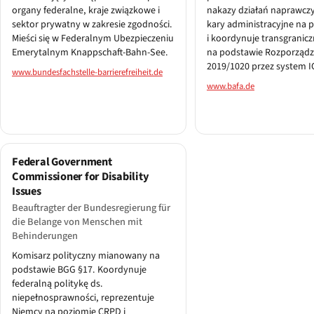
organy federalne, kraje związkowe i
nakazy działań naprawcz
sektor prywatny w zakresie zgodności.
kary administracyjne na 
Mieści się w Federalnym Ubezpieczeniu
i koordynuje transgranic
Emerytalnym Knappschaft-Bahn-See.
na podstawie Rozporządz
2019/1020 przez system 
www.bundesfachstelle-barrierefreiheit.de
www.bafa.de
Federal Government
Commissioner for Disability
Issues
Beauftragter der Bundesregierung für
die Belange von Menschen mit
Behinderungen
Komisarz polityczny mianowany na
podstawie BGG §17. Koordynuje
federalną politykę ds.
niepełnosprawności, reprezentuje
Niemcy na poziomie CRPD i