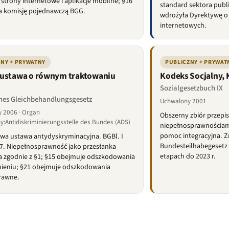
strony internetowe i aplikacje mobilne; §16
standard sektora publi
a komisję pojednawczą BGG.
wdrożyła Dyrektywę o
internetowych.
ZNY + PRYWATNY
PUBLICZNY + PRYWAT
 ustawa o równym traktowaniu
Kodeks Socjalny, 
Sozialgesetzbuch IX
nes Gleichbehandlungsgesetz
Uchwalony 2001
 2006 · Organ
Obszerny zbiór przepi
y:Antidiskriminierungsstelle des Bundes (ADS)
niepełnosprawnościami:
pomoc integracyjna. 
wa ustawa antydyskryminacyjna. BGBl. I
Bundesteilhabegesetz 
7. Niepełnosprawność jako przesłanka
etapach do 2023 r.
a zgodnie z §1; §15 obejmuje odszkodowania
nieniu; §21 obejmuje odszkodowania
rawne.