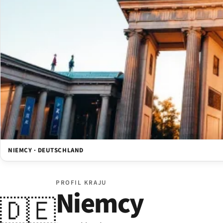
NIEMCY · DEUTSCHLAND
PROFIL KRAJU
Niemcy
🇩🇪