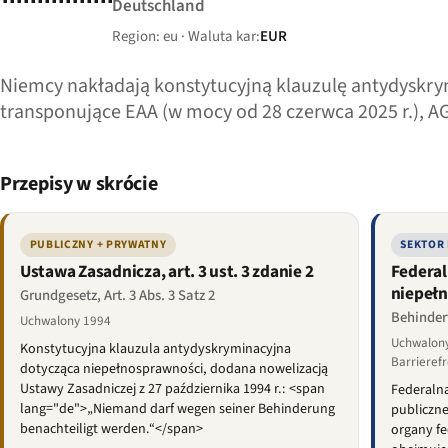
Deutschland
Region: eu · Waluta kar:
EUR
Niemcy nakładają konstytucyjną klauzulę antydyskrymi
transponujące EAA (w mocy od 28 czerwca 2025 r.), A
Przepisy w skrócie
PUBLICZNY + PRYWATNY
SEKTOR
Ustawa Zasadnicza, art. 3 ust. 3 zdanie 2
Federal
niepeł
Grundgesetz, Art. 3 Abs. 3 Satz 2
Behinder
Uchwalony 1994
Uchwalony
Konstytucyjna klauzula antydyskryminacyjna
Barrierefr
dotycząca niepełnosprawności, dodana nowelizacją
Ustawy Zasadniczej z 27 października 1994 r.: <span
Federalna
lang="de">„Niemand darf wegen seiner Behinderung
publiczne
benachteiligt werden.“</span>
organy fe