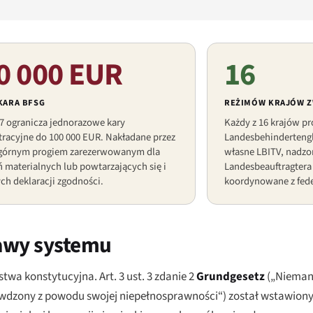
0 000 EUR
16
KARA BFSG
REŻIMÓW KRAJÓW 
7 ogranicza jednorazowe kary
Każdy z 16 krajów p
tracyjne do 100 000 EUR. Nakładane przez
Landesbehindertengl
 górnym progiem zarezerwowanym dla
własne LBITV, nadzo
 materialnych lub powtarzających się i
Landesbeauftragtera
ch deklaracji zgodności.
koordynowane z fede
tawy systemu
wa konstytucyjna. Art. 3 ust. 3 zdanie 2
Grundgesetz
(
„Niemand
ywdzony z powodu swojej niepełnosprawności“) został wstawion