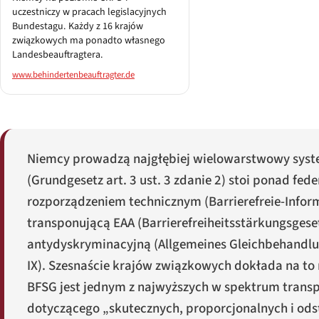
uczestniczy w pracach legislacyjnych
Bundestagu. Każdy z 16 krajów
związkowych ma ponadto własnego
Landesbeauftragtera.
www.behindertenbeauftragter.de
Niemcy prowadzą najgłębiej wielowarstwowy system
(
Grundgesetz
art. 3 ust. 3 zdanie 2) stoi ponad fed
rozporządzeniem technicznym (
Barrierefreie-Info
transponującą EAA (
Barrierefreiheitsstärkungsgese
antydyskryminacyjną (
Allgemeines Gleichbehandl
IX
). Szesnaście krajów związkowych dokłada na to
BFSG jest jednym z najwyższych w spektrum transp
dotyczącego „skutecznych, proporcjonalnych i odst