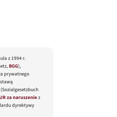
la z 1994 r.
etz
,
BGG
),
ora prywatnego
ustawą
 (
Sozialgesetzbuch
UR za naruszenie
z
ndardu dyrektywy