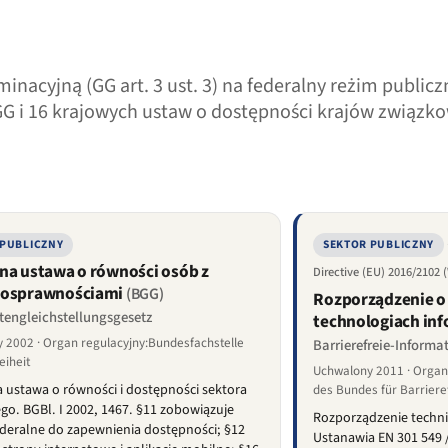
nacyjną (GG art. 3 ust. 3) na federalny reżim public
GG i 16 krajowych ustaw o dostępności krajów związk
 PUBLICZNY
SEKTOR PUBLICZNY
na ustawa o równości osób z
Directive (EU) 2016/2102
nosprawnościami
(BGG)
Rozporządzenie o
tengleichstellungsgesetz
technologiach inf
 2002 · Organ regulacyjny:Bundesfachstelle
Barrierefreie-Informa
eiheit
Uchwalony 2011 · Organ
 ustawa o równości i dostępności sektora
des Bundes für Barriere
go. BGBl. I 2002, 1467. §11 zobowiązuje
Rozporządzenie techn
deralne do zapewnienia dostępności; §12
Ustanawia EN 301 549 