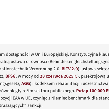
 dostępności w Unii Europejskiej. Konstytucyjna klauzu
eralną ustawą o równości (
Behindertengleichstellungsges
rmationstechnik-Verordnung 2.0
,
BITV 2.0
), ustawą sekt
tz
,
BFSG
, w mocy od
28 czerwca 2025 r.
), przekrojową 
ungsgesetz
,
AGG
) i kodeksem rehabilitacji i uczestnictwa
 równoległy reżim sektora publicznego.
Pułap 100 000 E
ozycji EAA w UE, czyniąc z Niemiec benchmark dla sta
raszających“ sankcji.