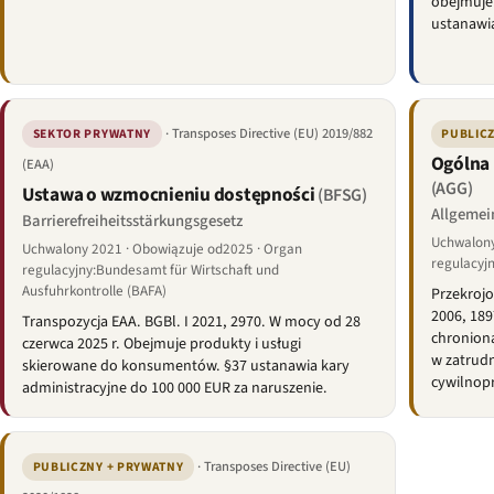
obejmuje 
ustanawi
· Transposes Directive (EU) 2019/882
SEKTOR PRYWATNY
PUBLIC
Ogólna
(EAA)
(AGG)
Ustawa o wzmocnieniu dostępności
(BFSG)
Allgemei
Barrierefreiheitsstärkungsgesetz
Uchwalony
Uchwalony 2021 · Obowiązuje od2025 · Organ
regulacyjn
regulacyjny:Bundesamt für Wirtschaft und
Ausfuhrkontrolle (BAFA)
Przekrojo
2006, 189
Transpozycja EAA. BGBl. I 2021, 2970. W mocy od 28
chronion
czerwca 2025 r. Obejmuje produkty i usługi
w zatrud
skierowane do konsumentów. §37 ustanawia kary
cywilnop
administracyjne do 100 000 EUR za naruszenie.
· Transposes Directive (EU)
PUBLICZNY + PRYWATNY