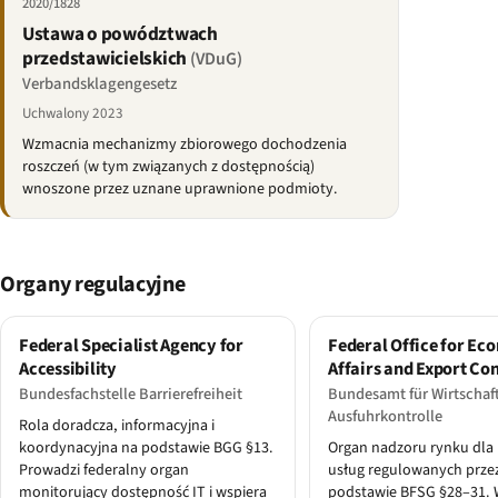
2020/1828
Ustawa o powództwach
przedstawicielskich
(VDuG)
Verbandsklagengesetz
Uchwalony 2023
Wzmacnia mechanizmy zbiorowego dochodzenia
roszczeń (w tym związanych z dostępnością)
wnoszone przez uznane uprawnione podmioty.
Organy regulacyjne
Federal Specialist Agency for
Federal Office for Ec
Accessibility
Affairs and Export Co
Bundesfachstelle Barrierefreiheit
Bundesamt für Wirtschaf
Ausfuhrkontrolle
Rola doradcza, informacyjna i
koordynacyjna na podstawie BGG §13.
Organ nadzoru rynku dla
Prowadzi federalny organ
usług regulowanych prze
monitorujący dostępność IT i wspiera
podstawie BFSG §28–31. 