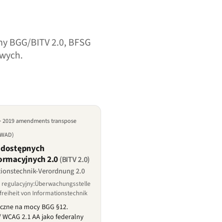
zny BGG/BITV 2.0, BFSG
owych.
· 2019 amendments transpose
 (WAD)
 dostępnych
ormacyjnych 2.0
(BITV 2.0)
tionstechnik-Verordnung 2.0
 regulacyjny:Überwachungsstelle
freiheit von Informationstechnik
iczne na mocy BGG §12.
/ WCAG 2.1 AA jako federalny