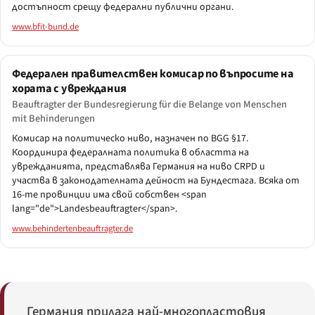
достъпност срещу федерални публични органи.
www.bfit-bund.de
Федерален правителствен комисар по въпросите на
хората с увреждания
Beauftragter der Bundesregierung für die Belange von Menschen
mit Behinderungen
Комисар на политическо ниво, назначен по BGG §17.
Координира федералната политика в областта на
уврежданията, представлява Германия на ниво CRPD и
участва в законодателната дейност на Бундестага. Всяка от
16-те провинции има свой собствен <span
lang="de">Landesbeauftragter</span>.
www.behindertenbeauftragter.de
Германия прилага най-многопластовия