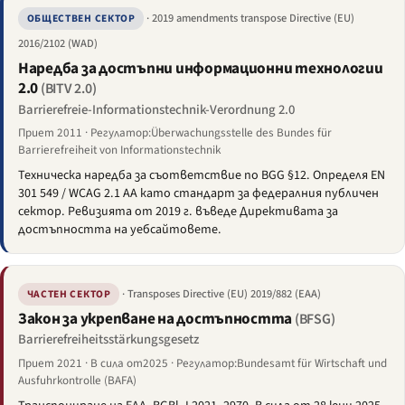
· 2019 amendments transpose Directive (EU)
ОБЩЕСТВЕН СЕКТОР
2016/2102 (WAD)
Наредба за достъпни информационни технологии
2.0
(BITV 2.0)
Barrierefreie-Informationstechnik-Verordnung 2.0
Приет 2011 · Регулатор:Überwachungsstelle des Bundes für
Barrierefreiheit von Informationstechnik
Техническа наредба за съответствие по BGG §12. Определя EN
301 549 / WCAG 2.1 AA като стандарт за федералния публичен
сектор. Ревизията от 2019 г. въведе Директивата за
достъпността на уебсайтовете.
· Transposes Directive (EU) 2019/882 (EAA)
ЧАСТЕН СЕКТОР
Закон за укрепване на достъпността
(BFSG)
Barrierefreiheitsstärkungsgesetz
Приет 2021 · В сила от2025 · Регулатор:Bundesamt für Wirtschaft und
Ausfuhrkontrolle (BAFA)