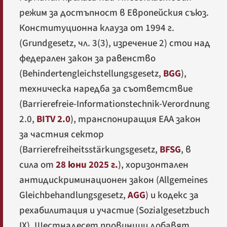
режим за достъпност в Европейския съюз.
Конституционна клауза от 1994 г.
(
Grundgesetz
, чл. 3(3), изречение 2) стои над
федерален закон за равенство
(
Behindertengleichstellungsgesetz
,
BGG
),
техническа наредба за съответствие
(
Barrierefreie-Informationstechnik-Verordnung
2.0
,
BITV 2.0
), транспониращия EAA закон
за частния сектор
(
Barrierefreiheitsstärkungsgesetz
,
BFSG
, в
сила от
28 юни 2025 г.
), хоризонтален
антидискриминационен закон (
Allgemeines
Gleichbehandlungsgesetz
,
AGG
) и кодекс за
рехабилитация и участие (
Sozialgesetzbuch
IX
). Шестнадесет провинции добавят