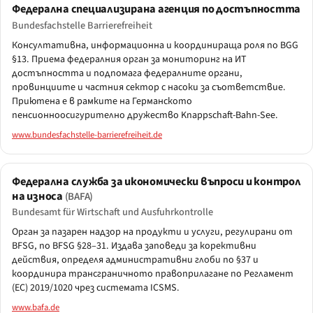
Федерална специализирана агенция по достъпността
Bundesfachstelle Barrierefreiheit
Консултативна, информационна и координираща роля по BGG
§13. Приема федералния орган за мониторинг на ИТ
достъпността и подпомага федералните органи,
провинциите и частния сектор с насоки за съответствие.
Приютена е в рамките на Германското
пенсионноосигурително дружество Knappschaft-Bahn-See.
www.bundesfachstelle-barrierefreiheit.de
Федерална служба за икономически въпроси и контрол
на износа
(BAFA)
Bundesamt für Wirtschaft und Ausfuhrkontrolle
Орган за пазарен надзор на продукти и услуги, регулирани от
BFSG, по BFSG §28–31. Издава заповеди за корективни
действия, определя административни глоби по §37 и
координира трансграничното правоприлагане по Регламент
(ЕС) 2019/1020 чрез системата ICSMS.
www.bafa.de