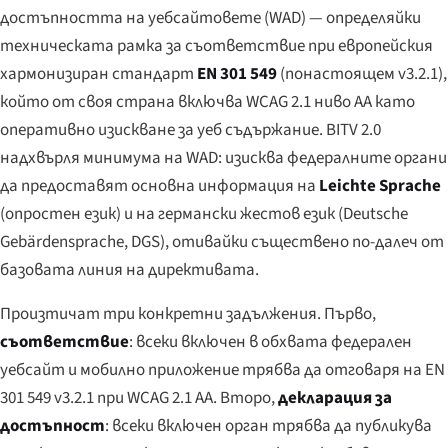
достъпността на уебсайтовете (WAD) — определяйки
техническата рамка за съответствие при европейския
хармонизиран стандарт
EN 301 549
(понастоящем v3.2.1),
който от своя страна включва WCAG 2.1 ниво AA като
оперативно изискване за уеб съдържание. BITV 2.0
надхвърля минимума на WAD: изисква федералните органи
да предоставят основна информация на
Leichte Sprache
(опростен език) и на германски жестов език (
Deutsche
Gebärdensprache
, DGS), отивайки съществено по-далеч от
базовата линия на директивата.
Произтичат три конкретни задължения. Първо,
съответствие
: всеки включен в обхвата федерален
уебсайт и мобилно приложение трябва да отговаря на EN
301 549 v3.2.1 при WCAG 2.1 AA. Второ,
декларация за
достъпност
: всеки включен орган трябва да публикува