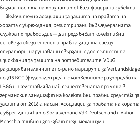
възможността на признатите квалифицирани субекти
— включително асоциации за защита на правата на
хората с увреждания, регистрирани във Федералната
служба по правосъдие — да предявяват колективни
искове за обезщетения и правна защита срещу
оператори, нарушаващи свързани с достъпността
изисквания за защита на потребителите. VDuG
разширява наличните по-рано маршрути за
Verbandsklage
по §15 BGG (федерален ред) и съответните разпоредби на
LBGG и представлява най-съществената промяна в
германския ландшафт на колективни правни средства за
защита от 2018 г. насам. Асоциации за правата на хората
с увреждания като
Sozialverband VdK Deutschland
и
Aktion
Mensch
активно използват тези механизми.