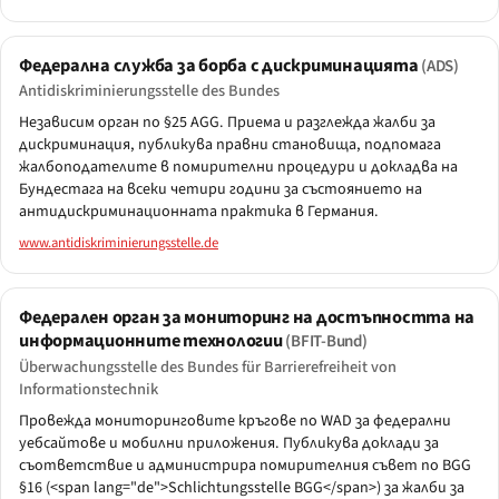
Федерална служба за борба с дискриминацията
(ADS)
Antidiskriminierungsstelle des Bundes
Независим орган по §25 AGG. Приема и разглежда жалби за
дискриминация, публикува правни становища, подпомага
жалбоподателите в помирителни процедури и докладва на
Бундестага на всеки четири години за състоянието на
антидискриминационната практика в Германия.
www.antidiskriminierungsstelle.de
Федерален орган за мониторинг на достъпността на
информационните технологии
(BFIT-Bund)
Überwachungsstelle des Bundes für Barrierefreiheit von
Informationstechnik
Провежда мониторинговите кръгове по WAD за федерални
уебсайтове и мобилни приложения. Публикува доклади за
съответствие и администрира помирителния съвет по BGG
§16 (<span lang="de">Schlichtungsstelle BGG</span>) за жалби за