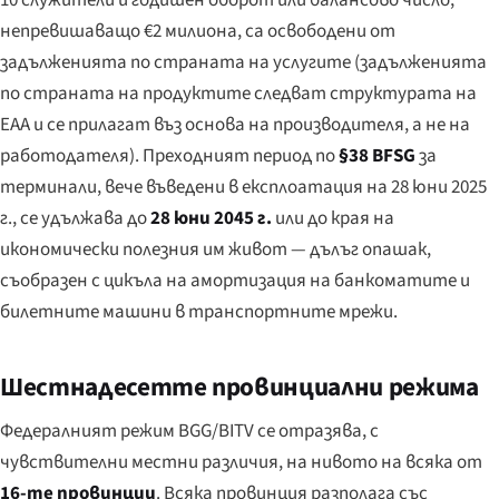
10 служители и годишен оборот или балансово число,
непревишаващо €2 милиона, са освободени от
задълженията по страната на услугите (задълженията
по страната на продуктите следват структурата на
EAA и се прилагат въз основа на производителя, а не на
работодателя). Преходният период по
§38 BFSG
за
терминали, вече въведени в експлоатация на 28 юни 2025
г., се удължава до
28 юни 2045 г.
или до края на
икономически полезния им живот — дълъг опашак,
съобразен с цикъла на амортизация на банкоматите и
билетните машини в транспортните мрежи.
Шестнадесетте провинциални режима
Федералният режим BGG/BITV се отразява, с
чувствителни местни различия, на нивото на всяка от
16-те провинции
. Всяка провинция разполага със