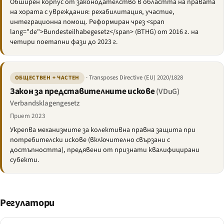
Обширен корпус от законодателство в областта на правата
на хората с увреждания: рехабилитация, участие,
интеграционна помощ. Реформиран чрез <span
lang="de">Bundesteilhabegesetz</span> (BTHG) от 2016 г. на
четири поетапни фази до 2023 г.
· Transposes Directive (EU) 2020/1828
ОБЩЕСТВЕН + ЧАСТЕН
Закон за представителните искове
(VDuG)
Verbandsklagengesetz
Приет 2023
Укрепва механизмите за колективна правна защита при
потребителски искове (включително свързани с
достъпността), предявени от признати квалифицирани
субекти.
Регулатори