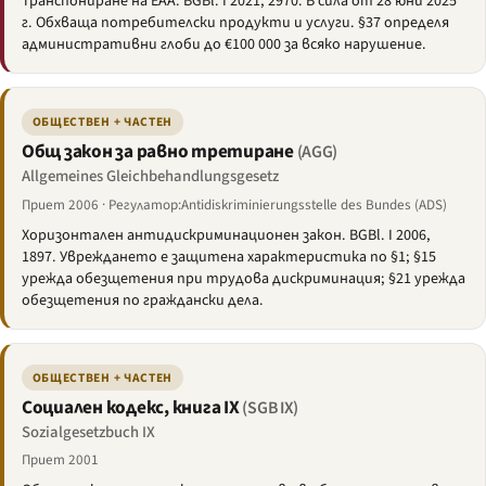
Транспониране на EAA. BGBl. I 2021, 2970. В сила от 28 юни 2025
г. Обхваща потребителски продукти и услуги. §37 определя
административни глоби до €100 000 за всяко нарушение.
ОБЩЕСТВЕН + ЧАСТЕН
Общ закон за равно третиране
(AGG)
Allgemeines Gleichbehandlungsgesetz
Приет 2006 · Регулатор:Antidiskriminierungsstelle des Bundes (ADS)
Хоризонтален антидискриминационен закон. BGBl. I 2006,
1897. Увреждането е защитена характеристика по §1; §15
урежда обезщетения при трудова дискриминация; §21 урежда
обезщетения по граждански дела.
ОБЩЕСТВЕН + ЧАСТЕН
Социален кодекс, книга IX
(SGB IX)
Sozialgesetzbuch IX
Приет 2001