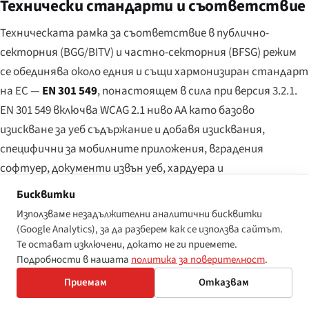
Технически стандарти и съответствие
Техническата рамка за съответствие в публично-
секторния (BGG/BITV) и частно-секторния (BFSG) режим
се обединява около едния и същи хармонизиран стандарт
на ЕС —
EN 301 549
, понастоящем в сила при версия 3.2.1.
EN 301 549 включва WCAG 2.1 ниво AA като базово
изискване за уеб съдържание и добавя изисквания,
специфични за мобилните приложения, вградения
софтуер, документи извън уеб, хардуера и
комуникационните функции. Актуализацията на EN 301
Бисквитки
549 за проследяване на WCAG 2.2 е в ход в ETSI и CEN-
Използваме незадължителни аналитични бисквитки
CENELEC; след публикуването й се очаква и BITV 2.0 (чрез
(Google Analytics), за да разберем как се използва сайтът.
Те остават изключени, докато не ги приемете.
методологията за мониторинг на BFIT-Bund), и BFSG (чрез
Подробности в нашата
политика за поверителност
.
препратката в BFSGV) да проследят новата версия по
Приемам
Отказвам
преходен график.