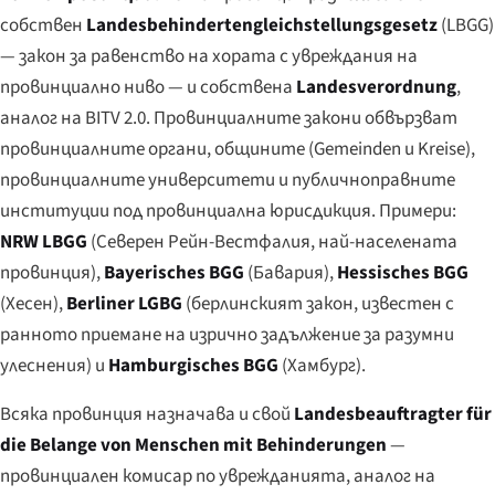
собствен
Landesbehindertengleichstellungsgesetz
(LBGG)
— закон за равенство на хората с увреждания на
провинциално ниво — и собствена
Landesverordnung
,
аналог на BITV 2.0. Провинциалните закони обвързват
провинциалните органи, общините (
Gemeinden
и
Kreise
),
провинциалните университети и публичноправните
институции под провинциална юрисдикция. Примери:
NRW LBGG
(Северен Рейн-Вестфалия, най-населената
провинция),
Bayerisches BGG
(Бавария),
Hessisches BGG
(Хесен),
Berliner LGBG
(берлинският закон, известен с
ранното приемане на изрично задължение за разумни
улеснения) и
Hamburgisches BGG
(Хамбург).
Всяка провинция назначава и свой
Landesbeauftragter für
die Belange von Menschen mit Behinderungen
—
провинциален комисар по уврежданията, аналог на