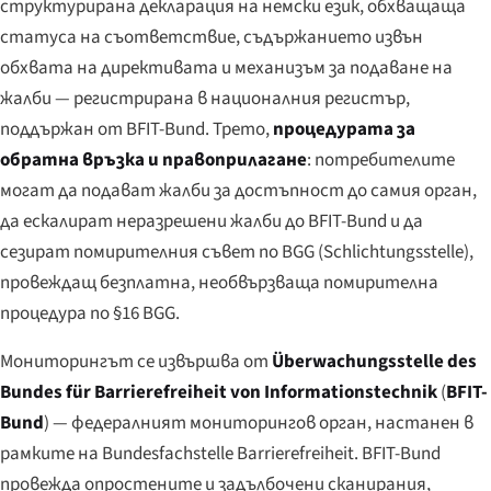
структурирана декларация на немски език, обхващаща
статуса на съответствие, съдържанието извън
обхвата на директивата и механизъм за подаване на
жалби — регистрирана в националния регистър,
поддържан от BFIT-Bund. Трето,
процедурата за
обратна връзка и правоприлагане
: потребителите
могат да подават жалби за достъпност до самия орган,
да ескалират неразрешени жалби до BFIT-Bund и да
сезират помирителния съвет по BGG (
Schlichtungsstelle
),
провеждащ безплатна, необвързваща помирителна
процедура по §16 BGG.
Мониторингът се извършва от
Überwachungsstelle des
Bundes für Barrierefreiheit von Informationstechnik
(
BFIT-
Bund
) — федералният мониторингов орган, настанен в
рамките на
Bundesfachstelle Barrierefreiheit
. BFIT-Bund
провежда опростените и задълбочени сканирания,