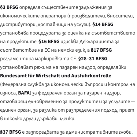
§3 BFSG
определя съществените задължения за
икономическите оператори (производители, вносители,
дистрибутори, доставчици на услуги).
§14 BFSG
установява процедурата за оценка на съответствието
на продуктите.
§16 BFSG
изисква Декларацията за
съответствие на ЕС на немски език, а
§17 BFSG
регламентира маркировката CE.
§28–31 BFSG
установяват режима на пазарен надзор, определяйки
Bundesamt für Wirtschaft und Ausfuhrkontrolle
(Федерална служба за икономически въпроси и контрол на
износа,
BAFA
) за федерален орган за пазарен надзор,
отговарящ едновременно за продуктите и за услугите —
единен орган, за разлика от разпределения подход, приет
в няколко други държави членки.
§37 BFSG
е разпоредбата за административните глоби.