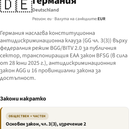
Германия
🇩🇪
Deutschland
Регион: eu · Валута на санкциите:
EUR
Германия наслагва конституционна
антидискриминационна клауза (GG чл. 3(3)) върху
федералния режим BGG/BITV 2.0 за публичния
сектор, транспониращия EAA закон BFSG (в сила
от 28 юни 2025 г.), антидискриминационния
закон AGG и 16 провинциални закона за
достъпност.
Закони накратко
ОБЩЕСТВЕН + ЧАСТЕН
Основен закон, чл. 3(3), изречение 2