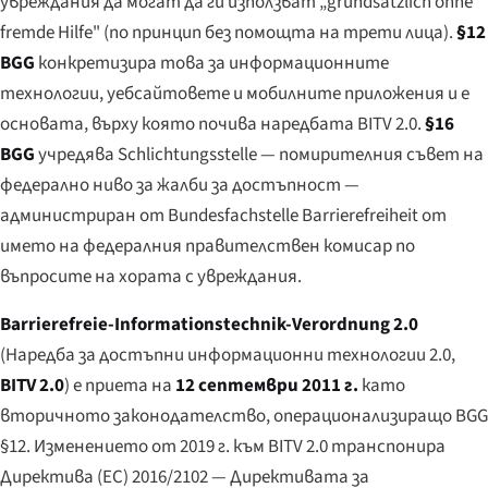
увреждания да могат да ги използват
„grundsätzlich ohne
fremde Hilfe"
(по принцип без помощта на трети лица).
§12
BGG
конкретизира това за информационните
технологии, уебсайтовете и мобилните приложения и е
основата, върху която почива наредбата BITV 2.0.
§16
BGG
учредява
Schlichtungsstelle
— помирителния съвет на
федерално ниво за жалби за достъпност —
администриран от
Bundesfachstelle Barrierefreiheit
от
името на федералния правителствен комисар по
въпросите на хората с увреждания.
Barrierefreie-Informationstechnik-Verordnung 2.0
(Наредба за достъпни информационни технологии 2.0,
BITV 2.0
) е приета на
12 септември 2011 г.
като
вторичното законодателство, операционализиращо BGG
§12. Изменението от 2019 г. към BITV 2.0 транспонира
Директива (ЕС) 2016/2102 — Директивата за