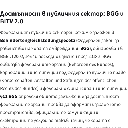
Достъпност в публичния сектор: BGG и
BITV 2.0
Федералният публично-секторен режим е заложен в
Behindertengleichstellungsgesetz
(Федерален закон за
равенство на хората с увреждания,
BGG
), обнародван в
BGBl. I 2002, 1467 и последно изменен през 2018 г. BGG
обвързва федералните органи (
Behörden des Bundes
),
корпорации и институции под федерално публично право
(
Körperschaften, Anstalten und Stiftungen des öffentlichen
Rechts des Bundes
) и федерално финансирани институции.
§11 BGG
определя общото задължение за достъпност —
федералните органи трябва да оформят изграденото
пространство, официалните комуникации и
електронните услуги по такъв начин, че хората с