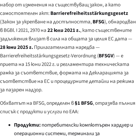
набор от изменения на съществуващ закон, а като
самостоятелен акт:
Barrierefreiheitsstärkungsgesetz
(Закон за укрепване на достъпността,
BFSG
), обнародван
в BGBl. I 2021, 2970 на
22 юли 2021 г.
, като съществените
задължения влизат в сила на общата за целия ЕС дата —
28 юни 2025 г.
Прилагателната наредба —
Barrierefreiheitsstärkungsgesetz-Verordnung
(
BFSGV
) — е
приета на 15 юни 2022 г. и регламентира техническата
рамка за съответствие, формата на Декларацията за
съответствие на ЕС и процедурните детайли на режима
за пазарен надзор.
Обхватът на BFSG, определен в
§1 BFSG
, отразява пълния
списък с продукти и услуги по EAA:
Продукти:
потребителски компютърен хардуер и
операционни системи, терминали за