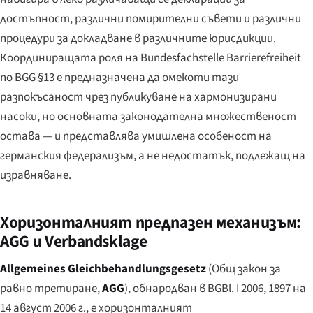
достъпност, различни помирителни съвети и различни
процедури за докладване в различните юрисдикции.
Координиращата роля на
Bundesfachstelle Barrierefreiheit
по BGG §13 е предназначена да омекоти тази
разпокъсаност чрез публикуване на хармонизирани
насоки, но основната законодателна множественост
остава — и представлява умишлена особеност на
германския федерализъм, а не недостатък, подлежащ на
изравняване.
Хоризонталният предпазен механизъм:
AGG и
Verbandsklage
Allgemeines Gleichbehandlungsgesetz
(Общ закон за
равно третиране,
AGG
), обнародван в BGBl. I 2006, 1897 на
14 август 2006 г., е хоризонталният