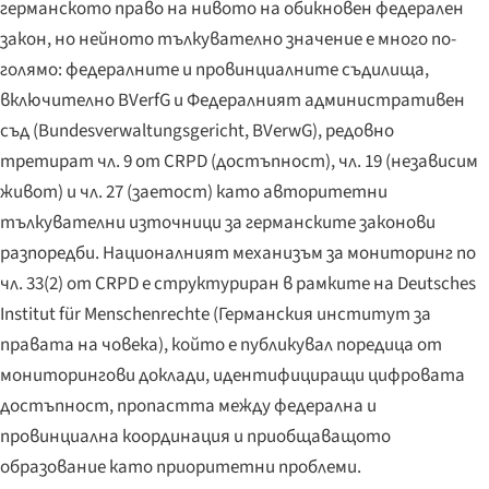
германското право на нивото на обикновен федерален
закон, но нейното тълкувателно значение е много по-
голямо: федералните и провинциалните съдилища,
включително BVerfG и Федералният административен
съд (
Bundesverwaltungsgericht
, BVerwG), редовно
третират чл. 9 от CRPD (достъпност), чл. 19 (независим
живот) и чл. 27 (заетост) като авторитетни
тълкувателни източници за германските законови
разпоредби. Националният механизъм за мониторинг по
чл. 33(2) от CRPD е структуриран в рамките на
Deutsches
Institut für Menschenrechte
(Германския институт за
правата на човека), който е публикувал поредица от
мониторингови доклади, идентифициращи цифровата
достъпност, пропастта между федерална и
провинциална координация и приобщаващото
образование като приоритетни проблеми.