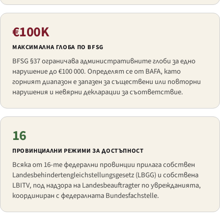
€100K
МАКСИМАЛНА ГЛОБА ПО BFSG
BFSG §37 ограничава административните глоби за едно
нарушение до €100 000. Определят се от BAFA, като
горният диапазон е запазен за съществени или повторни
нарушения и невярни декларации за съответствие.
16
ПРОВИНЦИАЛНИ РЕЖИМИ ЗА ДОСТЪПНОСТ
Всяка от 16-те федерални провинции прилага собствен
Landesbehindertengleichstellungsgesetz
(LBGG) и собствена
LBITV, под надзора на
Landesbeauftragter
по уврежданията,
координиран с федералната
Bundesfachstelle
.