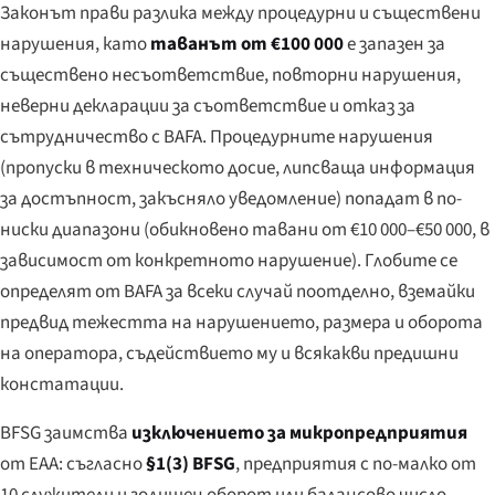
Законът прави разлика между процедурни и съществени
нарушения, като
таванът от €100 000
е запазен за
съществено несъответствие, повторни нарушения,
неверни декларации за съответствие и отказ за
сътрудничество с BAFA. Процедурните нарушения
(пропуски в техническото досие, липсваща информация
за достъпност, закъсняло уведомление) попадат в по-
ниски диапазони (обикновено тавани от €10 000–€50 000, в
зависимост от конкретното нарушение). Глобите се
определят от BAFA за всеки случай поотделно, вземайки
предвид тежестта на нарушението, размера и оборота
на оператора, съдействието му и всякакви предишни
констатации.
BFSG заимства
изключението за микропредприятия
от EAA: съгласно
§1(3) BFSG
, предприятия с по-малко от