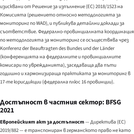
изисквани от Решение за изпълнение (ЕС) 2018/1523 на
Комисията (решението относно методологията за
мониторинг по WAD), и публикува детайлни доклади за
съответствие. Федерално-провинциалната координация
по методологията за мониторинг се осъществява чрез
Konferenz der Beauftragten des Bundes und der Länder
(конференцията на федералните и провинциалните
комисари по уврежданията), заседаваща два пъти
годишно и хармонизираща практиката за мониторинг в
17-те юрисдикции (федерална плюс 16 провинции).
Достъпност в частния сектор: BFSG
2021
Европейският акт за достъпност
— Директива (ЕС)
2019/882 — е транспониран в германското право не като