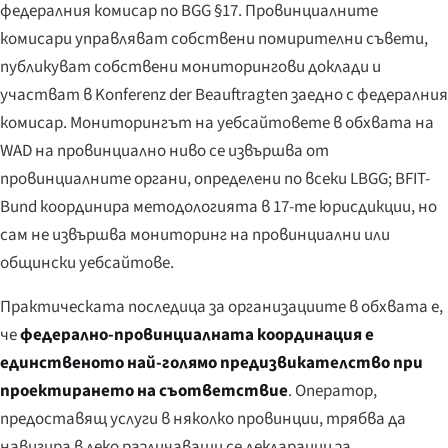
федералния комисар по BGG §17. Провинциалните
комисари управляват собствени помирителни съвети,
публикуват собствени мониторингови доклади и
участват в
Konferenz der Beauftragten
заедно с федералния
комисар. Мониторингът на уебсайтовете в обхвата на
WAD на провинциално ниво се извършва от
провинциалните органи, определени по всеки LBGG; BFIT-
Bund координира методологията в 17-те юрисдикции, но
сам не извършва мониторинг на провинциални или
общински уебсайтове.
Практическата последица за организациите в обхвата е,
че
федерално-провинциалната координация е
единственото най-голямо предизвикателство при
проектирането на съответствие
. Оператор,
предоставящ услуги в няколко провинции, трябва да
навигира в леко различаващи се декларации за