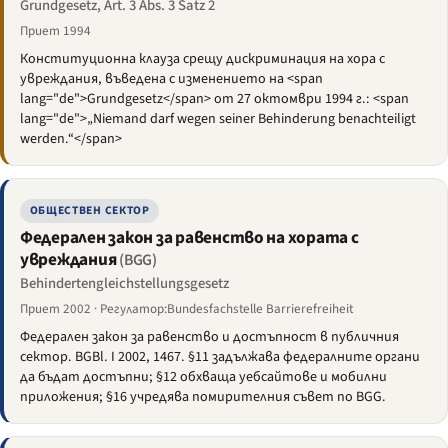
Grundgesetz, Art. 3 Abs. 3 Satz 2
Приет 1994
Конституционна клауза срещу дискриминация на хора с
увреждания, въведена с изменението на <span
lang="de">Grundgesetz</span> от 27 октомври 1994 г.: <span
lang="de">„Niemand darf wegen seiner Behinderung benachteiligt
werden.“</span>
ОБЩЕСТВЕН СЕКТОР
Федерален закон за равенство на хората с
увреждания
(BGG)
Behindertengleichstellungsgesetz
Приет 2002 · Регулатор:Bundesfachstelle Barrierefreiheit
Федерален закон за равенство и достъпност в публичния
сектор. BGBl. I 2002, 1467. §11 задължава федералните органи
да бъдат достъпни; §12 обхваща уебсайтове и мобилни
приложения; §16 учредява помирителния съвет по BGG.