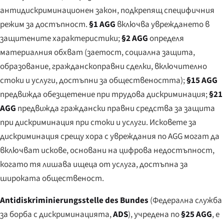
антидискриминационен закон, подкрепящ специфичния
режим за достъпност.
§1 AGG
включва увреждането в
защитените характеристики;
§2 AGG
определя
материалния обхват (заетост, социална защита,
образование, гражданскоправни сделки, включително
стоки и услуги, достъпни за обществеността);
§15 AGG
предвижда обезщетение при трудова дискриминация;
§21
AGG
предвижда граждански правни средства за защита
при дискриминация при стоки и услуги. Исковете за
дискриминация срещу хора с увреждания по AGG могат да
включват искове, основани на цифрова недостъпност,
когато тя лишава ищеца от услуга, достъпна за
широката общественост.
Antidiskriminierungsstelle des Bundes
(Федерална служба
за борба с дискриминацията,
ADS
), учредена по
§25 AGG
, е