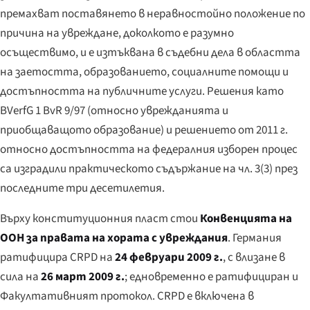
премахват поставянето в неравностойно положение по
причина на увреждане, доколкото е разумно
осъществимо, и е изтъквана в съдебни дела в областта
на заетостта, образованието, социалните помощи и
достъпността на публичните услуги. Решения като
BVerfG 1 BvR 9/97 (относно уврежданията и
приобщаващото образование) и решението от 2011 г.
относно достъпността на федералния изборен процес
са изградили практическото съдържание на чл. 3(3) през
последните три десетилетия.
Върху конституционния пласт стои
Конвенцията на
ООН за правата на хората с увреждания
. Германия
ратифицира CRPD на
24 февруари 2009 г.
, с влизане в
сила на
26 март 2009 г.
; едновременно е ратифициран и
Факултативният протокол. CRPD е включена в