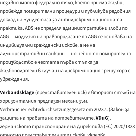
независимото федерално тяло, което приема жалби,
провежда помирителни процедури и публикува редовния
доклад на Бундестага за антидискриминационната
практика. ADS не определя административни глоби по
AGG — моделът на правоприлагане по AGG се основава на
индивидуални граждански искове, а не на
административни санкции — но нейното помирително
производство е честата първа стъпка за
жалбоподатели в случаи на дискриминация срещу хора с
увреждания.
Verbandsklage
(представителен иск) е вторият стълб на
хоризонталния предпазен механизъм.
Verbraucherrechtedurchsetzungsgesetz
от 2023 г. (Закон за
защита на правата на потребителите,
VDuG
),
германското транспониране на Директива (ЕС) 2020/1828
относно представителните искове, укрепва