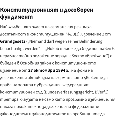
Конституционният и договорен
фундамент
Най-дълбокият пласт на германския режим за
достъпност е конституционен. Чл. 3(3), изречение 2 от
Grundgesetz
(
„Niemand darf wegen seiner Behinderung
benachteiligt werden"
— „Никой не може да бъде поставен в
неравностойно положение поради своето увреждане") е
въведен в Основния закон с конституционното
изменение от
27 октомври 1994 г.
, на фона на
десетилетия активизъм на германското движение за
права на хората с увреждания. Федералният
конституционен съд (
Bundesverfassungsgericht
, BVerfG)
третира клаузата не само като програмно изявление: тя
налага положително задължение на федералните
законодатели и законодателите на провинциите да