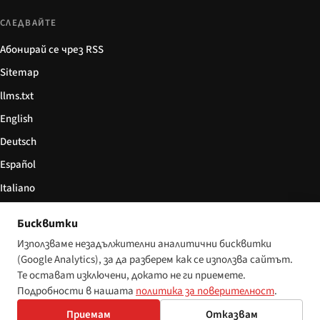
СЛЕДВАЙТЕ
Абонирай се чрез RSS
Sitemap
llms.txt
English
Deutsch
Español
Italiano
Български
Бисквитки
简体中文
Използваме незадължителни аналитични бисквитки
(Google Analytics), за да разберем как се използва сайтът.
Те остават изключени, докато не ги приемете.
Подробности в нашата
политика за поверителност
.
© 2026 Disability World. Всички права запазени.
Настройки за бисквитки
English
Приемам
Отказвам
Deutsch
Español
Italiano
Български
简体中文
Polski
Français
Nederlands