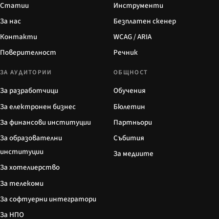
Статии
Инструменти
За нас
Безплатен скенер
Контакти
WCAG / ARIA
Поверителност
Речник
ЗА АУДИТОРИИ
ОБЩНОСТ
За разработчици
Обучения
За електронен бизнес
Бюлетин
За финансови институции
Партньори
За образователни
Събития
институции
За медиите
За хотелиерство
За телекоми
За софтуерни интегратори
За НПО