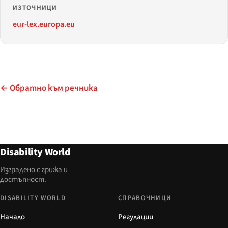
ИЗТОЧНИЦИ
eur-lex.europa.eu
← Обратно към речника
Disability World
Изградено с грижа и
достъпност.
DISABILITY WORLD
СПРАВОЧНИЦИ
Начало
Регулации