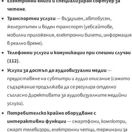
Електронни книги и специализиран софтуер за
четене
.
Транспортни услуги
— въздушен, автобусен,
железопътен и воден транспорт (уебсайтове,
мобилни приложения, електронни билети, информация
в реално време).
Телефонни услуги и комуникации при спешни случаи
(112)
.
Услуги за достъп до аудиовизуални медии
—
предоставяне на субтитри и аудио описание (самото
съдържание продължава да се регулира отделно
съгласно Директивата за аудиовизуалните медийни
услуги).
Потребителско крайно оборудване с
интерактивни функции
— смартфони, компютри,
смарт телевизори, електронни четци, терминали за