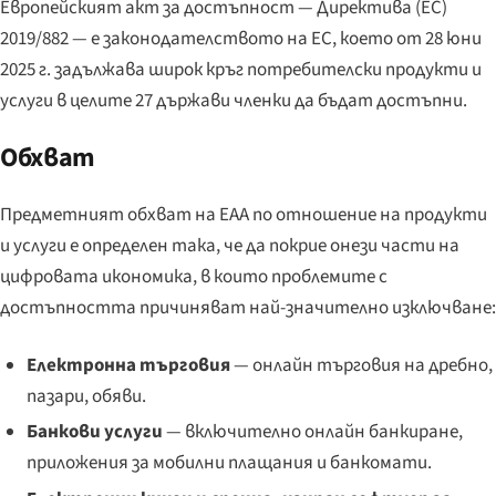
Европейският акт за достъпност — Директива (ЕС)
2019/882 — е законодателството на ЕС, което от 28 юни
2025 г. задължава широк кръг потребителски продукти и
услуги в целите 27 държави членки да бъдат достъпни.
Обхват
Предметният обхват на EAA по отношение на продукти
и услуги е определен така, че да покрие онези части на
цифровата икономика, в които проблемите с
достъпността причиняват най-значително изключване:
Електронна търговия
— онлайн търговия на дребно,
пазари, обяви.
Банкови услуги
— включително онлайн банкиране,
приложения за мобилни плащания и банкомати.