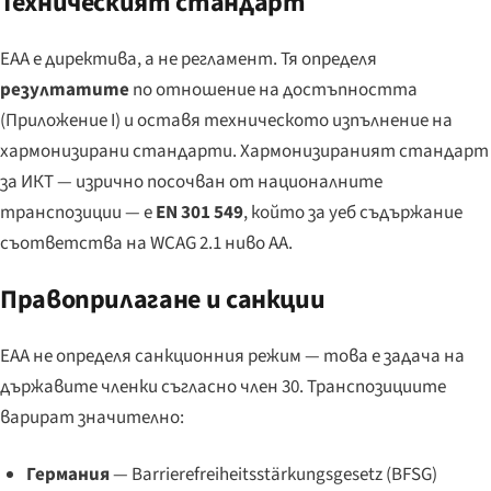
Техническият стандарт
EAA е директива, а не регламент. Тя определя
резултатите
по отношение на достъпността
(Приложение I) и оставя техническото изпълнение на
хармонизирани стандарти. Хармонизираният стандарт
за ИКТ — изрично посочван от националните
транспозиции — е
EN 301 549
, който за уеб съдържание
съответства на WCAG 2.1 ниво AA.
Правоприлагане и санкции
EAA не определя санкционния режим — това е задача на
държавите членки съгласно член 30. Транспозициите
варират значително:
Германия
—
Barrierefreiheitsstärkungsgesetz
(BFSG)