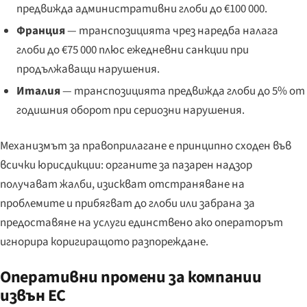
предвижда административни глоби до €100 000.
Франция
— транспозицията чрез наредба налага
глоби до €75 000 плюс ежедневни санкции при
продължаващи нарушения.
Италия
— транспозицията предвижда глоби до 5% от
годишния оборот при сериозни нарушения.
Механизмът за правоприлагане е принципно сходен във
всички юрисдикции: органите за пазарен надзор
получават жалби, изискват отстраняване на
проблемите и прибягват до глоби или забрана за
предоставяне на услуги единствено ако операторът
игнорира коригиращото разпореждане.
Оперативни промени за компании
извън ЕС