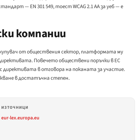
тандарт — EN 301 549, тоест WCAG 2.1 AA за уеб — е
ски компании
и купувач от обществения сектор, платформата му
директивата. Повечето обществени поръчки в ЕС
 директивата в отговора на поканата за участие.
искване в достатъчна степен.
ИЗТОЧНИЦИ
eur-lex.europa.eu