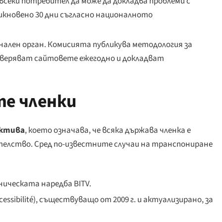
 всеки потребител да може да докладва проблеми с
бикновено 30 дни съгласно националното
нален орган. Комисията публикува методология за
оверяват сайтовете ежегодно и докладват
те членки
ктива
, което означава, че всяка държава членка е
телство. Сред по-известните случаи на транспониране
ническата наредба BITV.
cessibilité
), съществуващо от 2009 г. и актуализирано, за