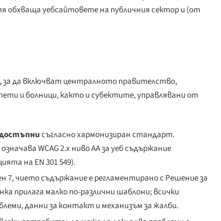
, тя обхваща уебсайтовете на публичния сектор и (от
 за да включват централното правителство,
ети и болници, както и субектите, управлявани от
 достъпни
съгласно хармонизиран стандарт.
означава WCAG 2.x ниво AA за уеб съдържание
ията на EN 301 549).
ен 7, чието съдържание е регламентирано с Решение за
нка прилага малко по-различни шаблони; всички
леми, данни за контакт и механизъм за жалби.