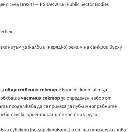
ено след Brexit) — PSBAR 2018 (
Public Sector Bodies
verheid
.
ханизъм за жалби и (нерядко) режим на санкции върху
ща
обществения сектор
. Европейският акт за
) обхваща
частния сектор
за определен набор от
ата продължава да се прилага за публичноправните
требителски ориентираните частни услуги.
авни субекти (по директивата) и от частни дружества