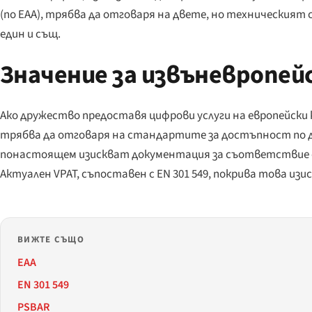
(по EAA), трябва да отговаря на двете, но техническият с
един и същ.
Значение за извъневропей
Ако дружество предоставя цифрови услуги на европейск
трябва да отговаря на стандартите за достъпност по 
понастоящем изискват документация за съответствие с
Актуален VPAT, съпоставен с EN 301 549, покрива това из
ВИЖТЕ СЪЩО
EAA
EN 301 549
PSBAR