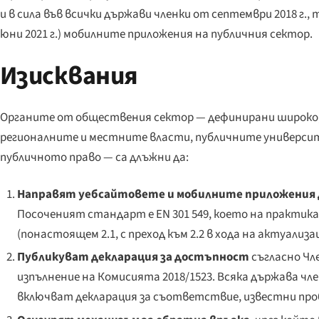
и в сила във всички държави членки от септември 2018 г.
юни 2021 г.) мобилните приложения на публичния сектор.
Изисквания
Органите от обществения сектор — дефинирани широко,
регионалните и местните власти, публичните университ
публичното право — са длъжни да:
Направят уебсайтовете и мобилните приложения
Посоченият стандарт е EN 301 549, което на практика 
(понастоящем 2.1, с преход към 2.2 в хода на актуализац
Публикуват декларация за достъпност
съгласно Чл
изпълнение на Комисията 2018/1523. Всяка държава чле
включват декларация за съответствие, известни проб