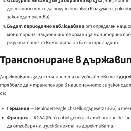
Осигурят механизъм за обратна връзка
, чрез който
достъпността и да получи отговор в разумен срок (о
законодателство).
Бъдат периодично наблюдавани
от определен нацио
мониторинг; националните органи за мониторинг пр
резултатите на Комисията на всеки три години.
Транспониране в държави
Директивата за достъпността на уебсайтовете е
дире
трябвало да я транспонира в националното си законода
са:
Германия
—
Behindertengleichstellungsgesetz
(BGG) и тех
Франция
— RGAA (
Référentiel général d’amélioration de l’ac
да отговаря на изискванията на директивата.