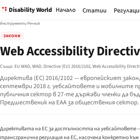
Disability World
Начало
Статии
Регулаци
Инструменти
·
Речник
ЗАКОНИ
Web Accessibility Directi
Също:
EU WAD,
WAD,
Directive (EU) 2016/2102,
Web Accessibility Direct
Директива (ЕС) 2016/2102 — европейският закон
септември 2018 г. уебсайтовете и мобилните п
публичния сектор в 27-те държави членки да бъ
Предшественик на EAA за обществения сектор.
Директивата на ЕС за достъпността на уебсайтовете — 
трансгранична регулация на ЕС, насочена конкретно към