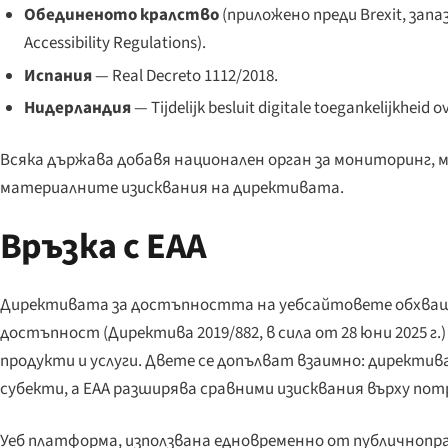
Обединеното кралство
(приложено преди Brexit, запаз
Accessibility Regulations
).
Испания
—
Real Decreto 1112/2018
.
Нидерландия
—
Tijdelijk besluit digitale toegankelijkheid o
Всяка държава добавя национален орган за мониторинг, ме
материалните изисквания на директивата.
Връзка с EAA
Директивата за достъпността на уебсайтовете обхва
достъпност (Директива 2019/882, в сила от 28 юни 2025 г.
продукти и услуги. Двете се допълват взаимно: директив
субекти, а EAA разширява сравними изисквания върху по
Уеб платформа, използвана едновременно от публичнопр