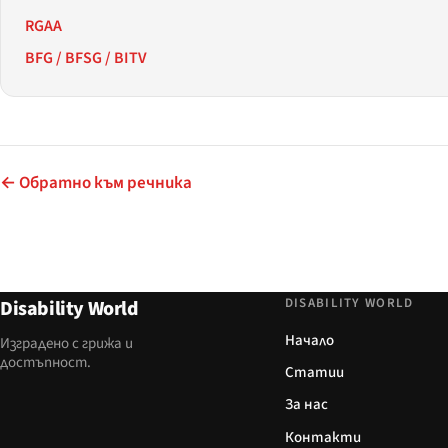
RGAA
BFG / BFSG / BITV
← Обратно към речника
DISABILITY WORLD
Disability World
Начало
Изградено с грижа и
достъпност.
Статии
За нас
Контакти