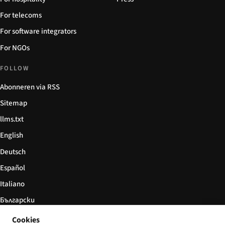
For telecoms
For software integrators
For NGOs
FOLLOW
Abonneren via RSS
Sitemap
llms.txt
English
Deutsch
Español
Italiano
Български
简体中文
Cookies