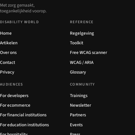
Met zorg gemaakt,
toegankelijkheid voorop.
DISABILITY WORLD
REFERENCE
Home
Regelgeving
Artikelen
Toolkit
Over ons
Free WCAG scanner
Contact
WCAG / ARIA
Privacy
Glossary
AUDIENCES
COMMUNITY
For developers
Trainings
For ecommerce
Newsletter
For financial institutions
Partners
For education institutions
Events
For hospitality
Press