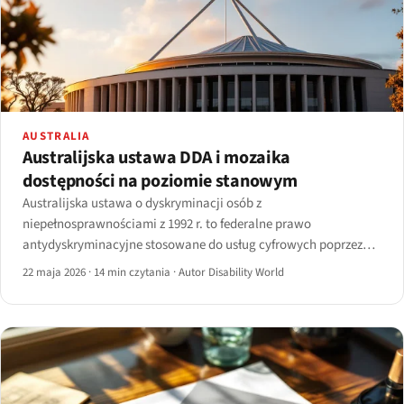
AUSTRALIA
Australijska ustawa DDA i mozaika
dostępności na poziomie stanowym
Australijska ustawa o dyskryminacji osób z
niepełnosprawnościami z 1992 r. to federalne prawo
antydyskryminacyjne stosowane do usług cyfrowych poprzez
orzecznictwo od sprawy Maguire przeciwko SOCOG (2000).
22 maja 2026
·
14 min czytania
·
Autor Disability World