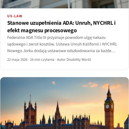
US-LAW
Stanowe uzupełnienia ADA: Unruh, NYCHRL i
efekt magnesu procesowego
Federalna ADA Title III przyznaje powodom ulgę nakazu
sądowego i zwrot kosztów. Ustawa Unruh Kalifornii i NYCHRL
Nowego Jorku dodają ustawowe odszkodowania za każde
naruszenie — dlatego dwa stany skupiają większość pozwów o
22 maja 2026
·
16 min czytania
·
Autor Disability World
dostępność stron.