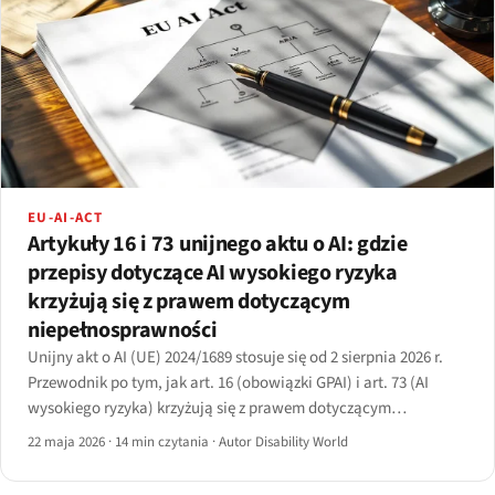
EU-AI-ACT
Artykuły 16 i 73 unijnego aktu o AI: gdzie
przepisy dotyczące AI wysokiego ryzyka
krzyżują się z prawem dotyczącym
niepełnosprawności
Unijny akt o AI (UE) 2024/1689 stosuje się od 2 sierpnia 2026 r.
Przewodnik po tym, jak art. 16 (obowiązki GPAI) i art. 73 (AI
wysokiego ryzyka) krzyżują się z prawem dotyczącym
niepełnosprawności w zatrudnieniu, edukacji i usługach
22 maja 2026
·
14 min czytania
·
Autor Disability World
podstawowych.