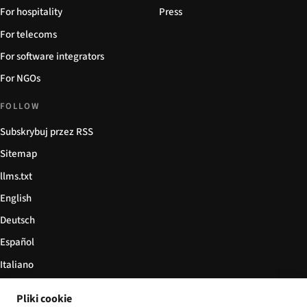
For hospitality
Press
For telecoms
For software integrators
For NGOs
FOLLOW
Subskrybuj przez RSS
Sitemap
llms.txt
English
Deutsch
Español
Italiano
Български
Pliki cookie