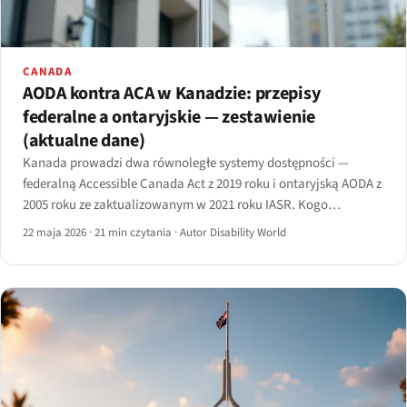
CANADA
AODA kontra ACA w Kanadzie: przepisy
federalne a ontaryjskie — zestawienie
(aktualne dane)
Kanada prowadzi dwa równoległe systemy dostępności —
federalną Accessible Canada Act z 2019 roku i ontaryjską AODA z
2005 roku ze zaktualizowanym w 2021 roku IASR. Kogo
obowiązują, kiedy wchodzą w życie wymogi, jakie standardy
22 maja 2026
·
21 min czytania
·
Autor Disability World
techniczne stosują i jak faktycznie działa egzekwowanie.