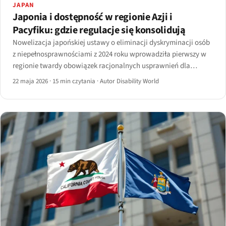
JAPAN
Japonia i dostępność w regionie Azji i
Pacyfiku: gdzie regulacje się konsolidują
Nowelizacja japońskiej ustawy o eliminacji dyskryminacji osób
z niepełnosprawnościami z 2024 roku wprowadziła pierwszy w
regionie twardy obowiązek racjonalnych usprawnień dla
sektora prywatnego.
22 maja 2026
·
15 min czytania
·
Autor Disability World