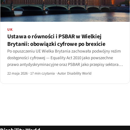
UK
Ustawa o równości i PSBAR w Wielkiej
Brytanii: obowiązki cyfrowe po brexicie
Po opuszczeniu UE Wielka Brytania zachowała podwójny reżim
dostępności cyfrowej — Equality Act 2010 jako powszechne
prawo antydyskryminacyjne oraz PSBAR jako przepisy sektora
publicznego transponujące dyrektywę w sprawie dostępności
22 maja 2026
·
17 min czytania
·
Autor Disability World
stron internetowych.