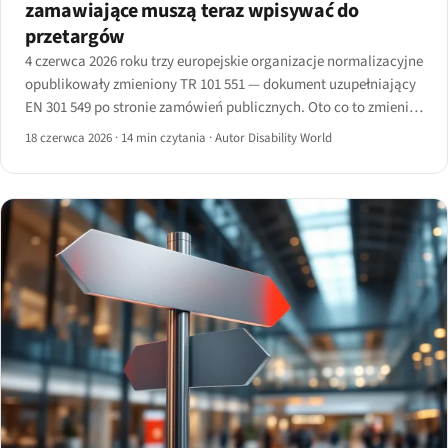
zamawiające muszą teraz wpisywać do
przetargów
4 czerwca 2026 roku trzy europejskie organizacje normalizacyjne
opublikowały zmieniony TR 101 551 — dokument uzupełniający
EN 301 549 po stronie zamówień publicznych. Oto co to zmienia
dla instytucji zamawiających i dostawców składających oferty.
18 czerwca 2026
·
14 min czytania
·
Autor Disability World