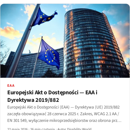
EAA
Europejski Akt o Dostępności — EAA i
Dyrektywa 2019/882
Europejski Akt o Dostępności (EAA) — Dyrektywa (UE) 2019/882
zaczęła obowiązywać 28 czerwca 2025 r. Zakres, WCAG 2.1 AA /
EN 301 549, wyłączenie mikroprzedsiębiorstw oraz obrona przed
nieproporcjonalnym obciążeniem z art. 14.
22 maja 2026
·
26 min czytania
·
Autor Disability World