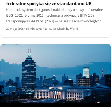
federalne spotyka się ze standardami UE
Niemiecki system dostępności nakłada trzy ustawy — federalne
BGG (2002, reforma 2016), techniczną ordynację BITV 2.0 i
transponujące EAA BFSG (2021) — na szesnaście równoległych
ustaw krajów związkowych i uruchomienie egzekwowania przez
22 maja 2026
·
14 min czytania
·
Autor Disability World
BAFA w 2025 roku.