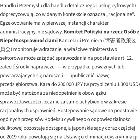
Handlu i Przemysłu dla handlu detalicznego i usług cyfrowych)
doprecyzowują, co w danym kontekście oznacza „racjonalne“.
Egzekwowanie ma w pierwszej instancji charakter
administracyjny, nie sądowy.
Komitet Polityki na rzecz Osób z
Niepełnosprawnościami
Kancelarii Premiera (障害者政策委
員会) monitoruje wdrażanie, a właściwe ministerstwo
sektorowe może zażądać sprawozdania na podstawie art. 12,
zalecić środki naprawcze i — w przypadku poważnych lub
powtarzających się naruszeń — upublicznić nazwę
przedsiębiorstwa. Kara do 200 000 JPY (w przybliżeniu 1 300 USD)
może być nałożona za niedopełnienie obowiązku
sprawozdawczości, lecz nie za samo uchybienie w zakresie
racjonalnych usprawnień. Postępowanie sądowe na podstawie
ogólnych przepisów Kodeksu cywilnego o odpowiedzialności
deliktowej pozostaje dostępne, a japońskie sądy coraz częściej
od 2019 roku powołują się na Ustawę o eliminacji dyskryminacji