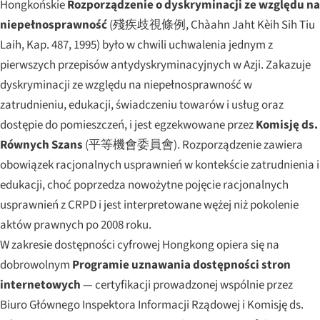
Hongkońskie
Rozporządzenie o dyskryminacji ze względu na
niepełnosprawność
(殘疾歧視條例,
Chàahn Jaht Kèih Sih Tiu
Laih
, Kap. 487, 1995) było w chwili uchwalenia jednym z
pierwszych przepisów antydyskryminacyjnych w Azji. Zakazuje
dyskryminacji ze względu na niepełnosprawność w
zatrudnieniu, edukacji, świadczeniu towarów i usług oraz
dostępie do pomieszczeń, i jest egzekwowane przez
Komisję ds.
Równych Szans
(平等機會委員會). Rozporządzenie zawiera
obowiązek racjonalnych usprawnień w kontekście zatrudnienia i
edukacji, choć poprzedza nowożytne pojęcie racjonalnych
usprawnień z CRPD i jest interpretowane wężej niż pokolenie
aktów prawnych po 2008 roku.
W zakresie dostępności cyfrowej Hongkong opiera się na
dobrowolnym
Programie uznawania dostępności stron
internetowych
— certyfikacji prowadzonej wspólnie przez
Biuro Głównego Inspektora Informacji Rządowej i Komisję ds.