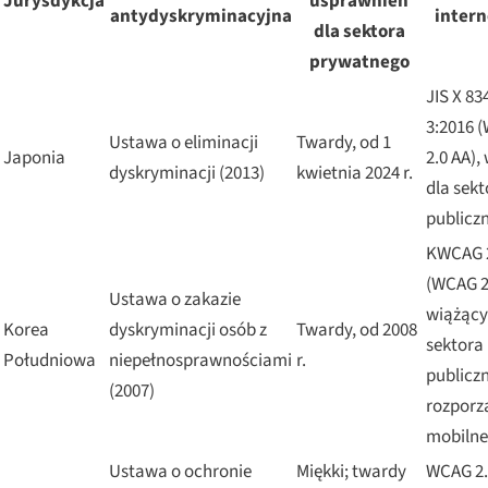
Jurysdykcja
usprawnień
antydyskryminacyjna
inter
dla sektora
prywatnego
JIS X 83
3:2016 
Ustawa o eliminacji
Twardy, od 1
Japonia
2.0 AA),
dyskryminacji (2013)
kwietnia 2024 r.
dla sekt
publicz
KWCAG 
(WCAG 2
Ustawa o zakazie
wiążący
Korea
dyskryminacji osób z
Twardy, od 2008
sektora
Południowa
niepełnosprawnościami
r.
publicz
(2007)
rozporz
mobilne
Ustawa o ochronie
Miękki; twardy
WCAG 2.