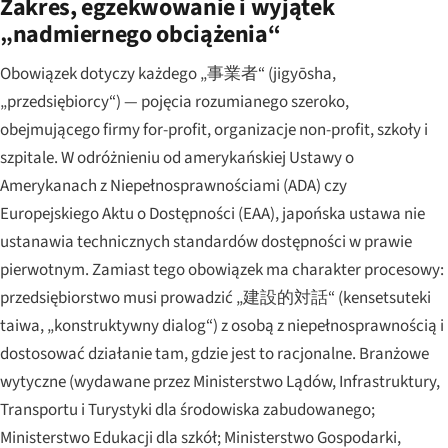
Zakres, egzekwowanie i wyjątek
„nadmiernego obciążenia“
Obowiązek dotyczy każdego „事業者“ (
jigyōsha
,
„przedsiębiorcy“) — pojęcia rozumianego szeroko,
obejmującego firmy for-profit, organizacje non-profit, szkoły i
szpitale. W odróżnieniu od amerykańskiej Ustawy o
Amerykanach z Niepełnosprawnościami (ADA) czy
Europejskiego Aktu o Dostępności (EAA), japońska ustawa nie
ustanawia technicznych standardów dostępności w prawie
pierwotnym. Zamiast tego obowiązek ma charakter procesowy:
przedsiębiorstwo musi prowadzić „建設的対話“ (
kensetsuteki
taiwa
, „konstruktywny dialog“) z osobą z niepełnosprawnością i
dostosować działanie tam, gdzie jest to racjonalne. Branżowe
wytyczne (wydawane przez Ministerstwo Lądów, Infrastruktury,
Transportu i Turystyki dla środowiska zabudowanego;
Ministerstwo Edukacji dla szkół; Ministerstwo Gospodarki,