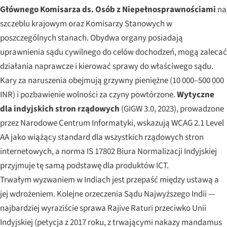
Głównego Komisarza ds. Osób z Niepełnosprawnościami
na
szczeblu krajowym oraz Komisarzy Stanowych w
poszczególnych stanach. Obydwa organy posiadają
uprawnienia sądu cywilnego do celów dochodzeń, mogą zalecać
działania naprawcze i kierować sprawy do właściwego sądu.
Kary za naruszenia obejmują grzywny pieniężne (10 000–500 000
INR) i pozbawienie wolności za czyny powtórzone.
Wytyczne
dla indyjskich stron rządowych
(GIGW 3.0, 2023), prowadzone
przez Narodowe Centrum Informatyki, wskazują WCAG 2.1 Level
AA jako wiążący standard dla wszystkich rządowych stron
internetowych, a norma IS 17802 Biura Normalizacji Indyjskiej
przyjmuje tę samą podstawę dla produktów ICT.
Trwałym wyzwaniem w Indiach jest przepaść między ustawą a
jej wdrożeniem. Kolejne orzeczenia Sądu Najwyższego Indii —
najbardziej wyraziście sprawa
Rajive Raturi przeciwko Unii
Indyjskiej
(petycja z 2017 roku, z trwającymi nakazy mandamus