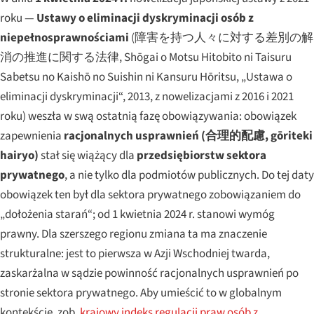
roku —
Ustawy o eliminacji dyskryminacji osób z
niepełnosprawnościami
(障害を持つ人々に対する差別の解
消の推進に関する法律,
Shōgai o Motsu Hitobito ni Taisuru
Sabetsu no Kaishō no Suishin ni Kansuru Hōritsu
, „Ustawa o
eliminacji dyskryminacji“, 2013, z nowelizacjami z 2016 i 2021
roku) weszła w swą ostatnią fazę obowiązywania: obowiązek
zapewnienia
racjonalnych usprawnień (合理的配慮,
gōriteki
hairyo
)
stał się wiążący dla
przedsiębiorstw sektora
prywatnego
, a nie tylko dla podmiotów publicznych. Do tej daty
obowiązek ten był dla sektora prywatnego zobowiązaniem do
„dołożenia starań“; od 1 kwietnia 2024 r. stanowi wymóg
prawny. Dla szerszego regionu zmiana ta ma znaczenie
strukturalne: jest to pierwsza w Azji Wschodniej twarda,
zaskarżalna w sądzie powinność racjonalnych usprawnień po
stronie sektora prywatnego. Aby umieścić to w globalnym
kontekście, zob.
krajowy indeks regulacji praw osób z