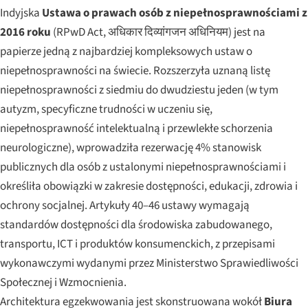
Indyjska
Ustawa o prawach osób z niepełnosprawnościami z
2016 roku
(RPwD Act, अधिकार दिव्यांगजन अधिनियम) jest na
papierze jedną z najbardziej kompleksowych ustaw o
niepełnosprawności na świecie. Rozszerzyła uznaną listę
niepełnosprawności z siedmiu do dwudziestu jeden (w tym
autyzm, specyficzne trudności w uczeniu się,
niepełnosprawność intelektualną i przewlekłe schorzenia
neurologiczne), wprowadziła rezerwację 4% stanowisk
publicznych dla osób z ustalonymi niepełnosprawnościami i
określiła obowiązki w zakresie dostępności, edukacji, zdrowia i
ochrony socjalnej. Artykuły 40–46 ustawy wymagają
standardów dostępności dla środowiska zabudowanego,
transportu, ICT i produktów konsumenckich, z przepisami
wykonawczymi wydanymi przez Ministerstwo Sprawiedliwości
Społecznej i Wzmocnienia.
Architektura egzekwowania jest skonstruowana wokół
Biura