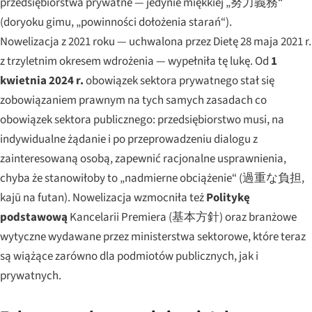
przedsiębiorstwa prywatne — jedynie
miękkiej
„努力義務“
(
doryoku gimu
, „powinności dołożenia starań“).
Nowelizacja z 2021 roku — uchwalona przez Dietę 28 maja 2021 r.
z trzyletnim okresem wdrożenia — wypełniła tę lukę. Od
1
kwietnia 2024 r.
obowiązek sektora prywatnego stał się
zobowiązaniem prawnym na tych samych zasadach co
obowiązek sektora publicznego: przedsiębiorstwo musi, na
indywidualne żądanie i po przeprowadzeniu dialogu z
zainteresowaną osobą, zapewnić racjonalne usprawnienia,
chyba że stanowiłoby to „nadmierne obciążenie“ (過重な負担,
kajū na futan
). Nowelizacja wzmocniła też
Politykę
podstawową
Kancelarii Premiera (基本方針) oraz branżowe
wytyczne wydawane przez ministerstwa sektorowe, które teraz
są wiążące zarówno dla podmiotów publicznych, jak i
prywatnych.