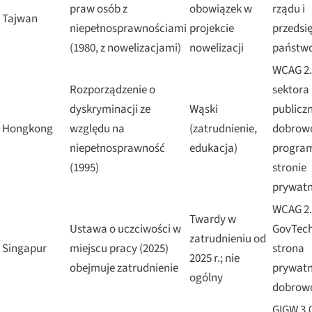
praw osób z
obowiązek w
rządu i
Tajwan
niepełnosprawnościami
projekcie
przedsi
(1980, z nowelizacjami)
nowelizacji
państw
WCAG 2.
Rozporządzenie o
sektora
dyskryminacji ze
Wąski
publicz
Hongkong
względu na
(zatrudnienie,
dobrow
niepełnosprawność
edukacja)
progra
(1995)
stronie
prywatn
WCAG 2.
Twardy w
Ustawa o uczciwości w
GovTech
zatrudnieniu od
Singapur
miejscu pracy (2025)
strona
2025 r.; nie
obejmuje zatrudnienie
prywat
ogólny
dobrow
GIGW 3.