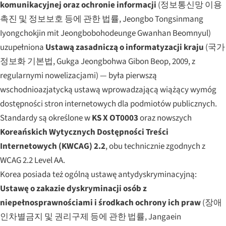
komunikacyjnej oraz ochronie informacji
(정보통신망 이용
촉진 및 정보보호 등에 관한 법률,
Jeongbo Tongsinmang
Iyongchokjin mit Jeongbobohodeunge Gwanhan Beomnyul
)
uzupełniona
Ustawą zasadniczą o informatyzacji kraju
(국가
정보화 기본법,
Gukga Jeongbohwa Gibon Beop
, 2009, z
regularnymi nowelizacjami) — była pierwszą
wschodnioazjatycką ustawą wprowadzającą wiążący wymóg
dostępności stron internetowych dla podmiotów publicznych.
Standardy są określone w
KS X OT0003
oraz nowszych
Koreańskich Wytycznych Dostępności Treści
Internetowych (KWCAG) 2.2
, obu technicznie zgodnych z
WCAG 2.2 Level AA.
Korea posiada też ogólną ustawę antydyskryminacyjną:
Ustawę o zakazie dyskryminacji osób z
niepełnosprawnościami i środkach ochrony ich praw
(장애
인차별금지 및 권리구제 등에 관한 법률,
Jangaein