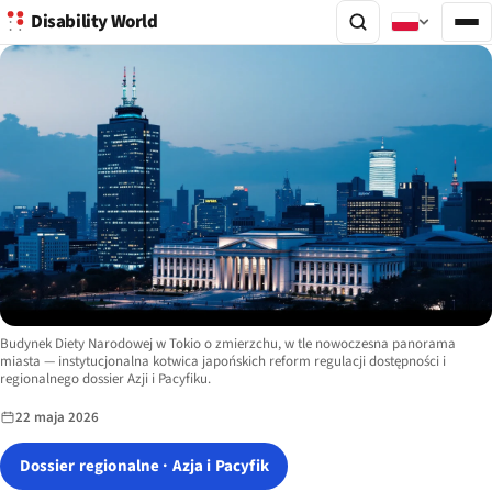
Disability World
Image description:
Budynek Diety Narodowej w Tokio o zmierzchu, w tle nowoczesna panorama
miasta — instytucjonalna kotwica japońskich reform regulacji dostępności i
regionalnego dossier Azji i Pacyfiku.
22 maja 2026
Dossier regionalne · Azja i Pacyfik