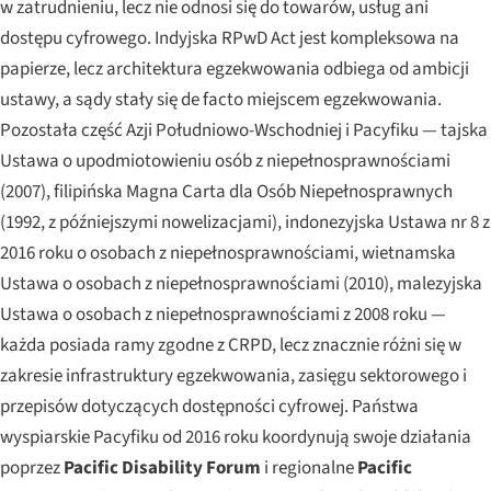
w zatrudnieniu, lecz nie odnosi się do towarów, usług ani
dostępu cyfrowego. Indyjska RPwD Act jest kompleksowa na
papierze, lecz architektura egzekwowania odbiega od ambicji
ustawy, a sądy stały się de facto miejscem egzekwowania.
Pozostała część Azji Południowo-Wschodniej i Pacyfiku — tajska
Ustawa o upodmiotowieniu osób z niepełnosprawnościami
(2007), filipińska Magna Carta dla Osób Niepełnosprawnych
(1992, z późniejszymi nowelizacjami), indonezyjska Ustawa nr 8 z
2016 roku o osobach z niepełnosprawnościami, wietnamska
Ustawa o osobach z niepełnosprawnościami (2010), malezyjska
Ustawa o osobach z niepełnosprawnościami z 2008 roku —
każda posiada ramy zgodne z CRPD, lecz znacznie różni się w
zakresie infrastruktury egzekwowania, zasięgu sektorowego i
przepisów dotyczących dostępności cyfrowej. Państwa
wyspiarskie Pacyfiku od 2016 roku koordynują swoje działania
poprzez
Pacific Disability Forum
i regionalne
Pacific