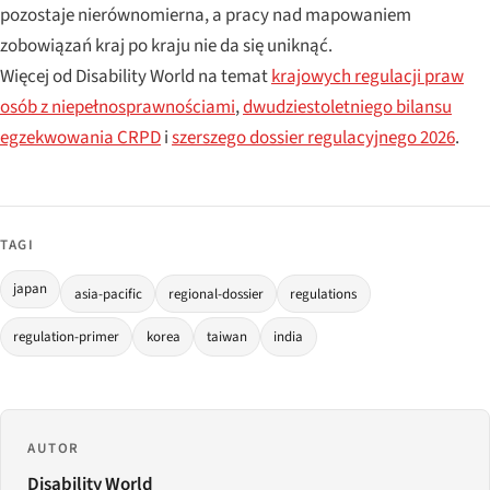
pozostaje nierównomierna, a pracy nad mapowaniem
zobowiązań kraj po kraju nie da się uniknąć.
Więcej od Disability World na temat
krajowych regulacji praw
osób z niepełnosprawnościami
,
dwudziestoletniego bilansu
egzekwowania CRPD
i
szerszego dossier regulacyjnego 2026
.
TAGI
japan
asia-pacific
regional-dossier
regulations
regulation-primer
korea
taiwan
india
AUTOR
Disability World