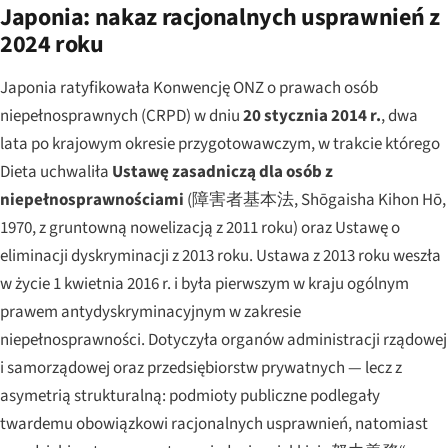
Japonia: nakaz racjonalnych usprawnień z
2024 roku
Japonia ratyfikowała Konwencję ONZ o prawach osób
niepełnosprawnych (CRPD) w dniu
20 stycznia 2014 r.
, dwa
lata po krajowym okresie przygotowawczym, w trakcie którego
Dieta uchwaliła
Ustawę zasadniczą dla osób z
niepełnosprawnościami
(障害者基本法,
Shōgaisha Kihon Hō
,
1970, z gruntowną nowelizacją z 2011 roku) oraz Ustawę o
eliminacji dyskryminacji z 2013 roku. Ustawa z 2013 roku weszła
w życie 1 kwietnia 2016 r. i była pierwszym w kraju ogólnym
prawem antydyskryminacyjnym w zakresie
niepełnosprawności. Dotyczyła organów administracji rządowej
i samorządowej oraz przedsiębiorstw prywatnych — lecz z
asymetrią strukturalną: podmioty publiczne podlegały
twardemu
obowiązkowi racjonalnych usprawnień, natomiast