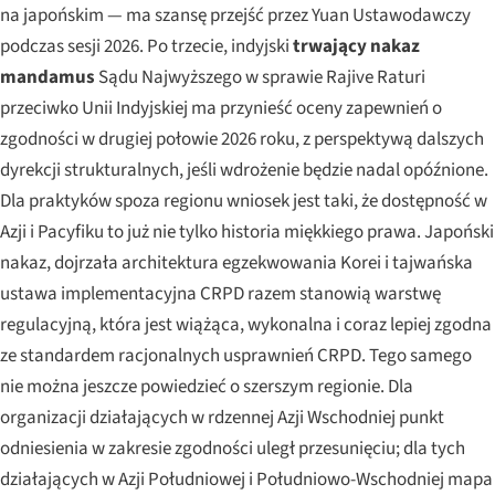
na japońskim — ma szansę przejść przez Yuan Ustawodawczy
podczas sesji 2026. Po trzecie, indyjski
trwający nakaz
mandamus
Sądu Najwyższego w sprawie
Rajive Raturi
przeciwko Unii Indyjskiej
ma przynieść oceny zapewnień o
zgodności w drugiej połowie 2026 roku, z perspektywą dalszych
dyrekcji strukturalnych, jeśli wdrożenie będzie nadal opóźnione.
Dla praktyków spoza regionu wniosek jest taki, że dostępność w
Azji i Pacyfiku to już nie tylko historia miękkiego prawa. Japoński
nakaz, dojrzała architektura egzekwowania Korei i tajwańska
ustawa implementacyjna CRPD razem stanowią warstwę
regulacyjną, która jest wiążąca, wykonalna i coraz lepiej zgodna
ze standardem racjonalnych usprawnień CRPD. Tego samego
nie można jeszcze powiedzieć o szerszym regionie. Dla
organizacji działających w rdzennej Azji Wschodniej punkt
odniesienia w zakresie zgodności uległ przesunięciu; dla tych
działających w Azji Południowej i Południowo-Wschodniej mapa