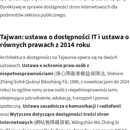
Dyrektywę w sprawie dostępności stron internetowych dla
podmiotów sektora publicznego.
Tajwan: ustawa o dostępności IT i ustawa o
równych prawach z 2014 roku
Architektura dostępności na Tajwanie opiera się na dwóch
ustawach.
Ustawa o ochronie praw osób z
niepełnosprawnościami
(身心障礙者權益保障法,
Shēnxīn
Zhàng’àizhě Quányì Bǎozhàng Fǎ
, 1980, z nowelizacjami do 2024
roku) to ogólne ramy praw osób z niepełnosprawnościami,
obejmujące zatrudnienie, edukację, transport i pomoc
społeczną.
Ustawa zasadnicza o komunikacji i radiofonii
oraz
Wytyczne dotyczące dostępności treści stron
internetowych
(網站無障礙規範,
Wǎngzhàn Wú Zhàng’ài