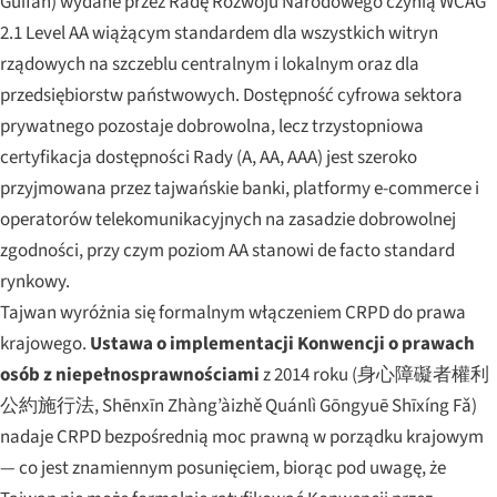
Guīfàn
) wydane przez Radę Rozwoju Narodowego czynią WCAG
2.1 Level AA wiążącym standardem dla wszystkich witryn
rządowych na szczeblu centralnym i lokalnym oraz dla
przedsiębiorstw państwowych. Dostępność cyfrowa sektora
prywatnego pozostaje dobrowolna, lecz trzystopniowa
certyfikacja dostępności Rady (A, AA, AAA) jest szeroko
przyjmowana przez tajwańskie banki, platformy e-commerce i
operatorów telekomunikacyjnych na zasadzie dobrowolnej
zgodności, przy czym poziom AA stanowi de facto standard
rynkowy.
Tajwan wyróżnia się formalnym włączeniem CRPD do prawa
krajowego.
Ustawa o implementacji Konwencji o prawach
osób z niepełnosprawnościami
z 2014 roku (身心障礙者權利
公約施行法,
Shēnxīn Zhàng’àizhě Quánlì Gōngyuē Shīxíng Fǎ
)
nadaje CRPD bezpośrednią moc prawną w porządku krajowym
— co jest znamiennym posunięciem, biorąc pod uwagę, że