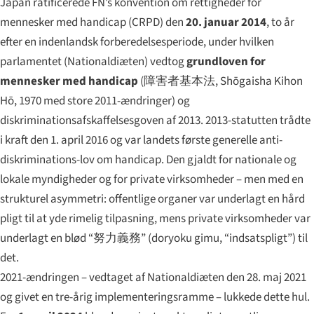
Japan ratificerede FN’s konvention om rettigheder for
mennesker med handicap (CRPD) den
20. januar 2014
, to år
efter en indenlandsk forberedelsesperiode, under hvilken
parlamentet (Nationaldiæten) vedtog
grundloven for
mennesker med handicap
(
障害者基本法
,
Shōgaisha Kihon
Hō
, 1970 med store 2011-ændringer) og
diskriminationsafskaffelsesgoven af 2013. 2013-statutten trådte
i kraft den 1. april 2016 og var landets første generelle anti-
diskriminations-lov om handicap. Den gjaldt for nationale og
lokale myndigheder og for private virksomheder – men med en
strukturel asymmetri: offentlige organer var underlagt en
hård
pligt til at yde rimelig tilpasning, mens private virksomheder var
underlagt en
blød
“
努力義務
” (
doryoku gimu
, “indsatspligt”) til
det.
2021-ændringen – vedtaget af Nationaldiæten den 28. maj 2021
og givet en tre-årig implementeringsramme – lukkede dette hul.