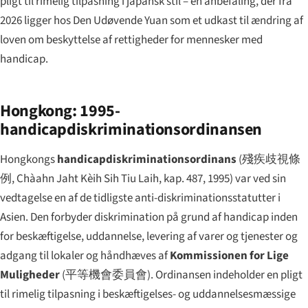
pligt til rimelig tilpasning i japansk stil – en anbefaling, der fra
2026 ligger hos Den Udøvende Yuan som et udkast til ændring af
loven om beskyttelse af rettigheder for mennesker med
handicap.
Hongkong: 1995-
handicapdiskriminationsordinansen
Hongkongs
handicapdiskriminationsordinans
(
殘疾歧視條
例
,
Chàahn Jaht Kèih Sih Tiu Laih
, kap. 487, 1995) var ved sin
vedtagelse en af de tidligste anti-diskriminationsstatutter i
Asien. Den forbyder diskrimination på grund af handicap inden
for beskæftigelse, uddannelse, levering af varer og tjenester og
adgang til lokaler og håndhæves af
Kommissionen for Lige
Muligheder
(
平等機會委員會
). Ordinansen indeholder en pligt
til rimelig tilpasning i beskæftigelses- og uddannelsesmæssige