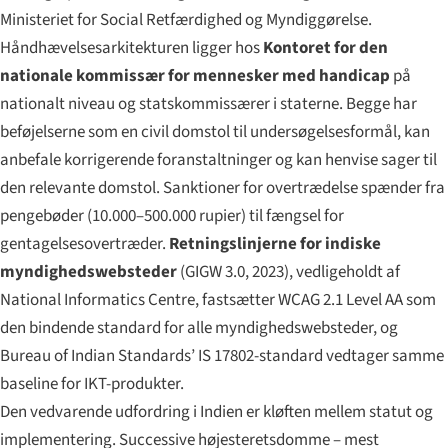
Ministeriet for Social Retfærdighed og Myndiggørelse.
Håndhævelsesarkitekturen ligger hos
Kontoret for den
nationale kommissær for mennesker med handicap
på
nationalt niveau og statskommissærer i staterne. Begge har
beføjelserne som en civil domstol til undersøgelsesformål, kan
anbefale korrigerende foranstaltninger og kan henvise sager til
den relevante domstol. Sanktioner for overtrædelse spænder fra
pengebøder (10.000–500.000 rupier) til fængsel for
gentagelsesovertræder.
Retningslinjerne for indiske
myndighedswebsteder
(GIGW 3.0, 2023), vedligeholdt af
National Informatics Centre, fastsætter WCAG 2.1 Level AA som
den bindende standard for alle myndighedswebsteder, og
Bureau of Indian Standards’ IS 17802-standard vedtager samme
baseline for IKT-produkter.
Den vedvarende udfordring i Indien er kløften mellem statut og
implementering. Successive højesteretsdomme – mest