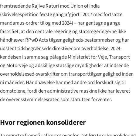
fremtrædende
Rajive Raturi mod Union of India
(skrivelsespetition første gang afgjort i 2017 med fortsatte
mandamus-ordrer til og med 2024) – har gentagne gange
fastslået, at den centrale regering og statsregeringerne ikke
håndhæver RPwD Acts tilgængeligheds-bestemmelser og har
udstedt tidsbegrænsede direktiver om overholdelse. 2024-
kendelsen i samme sag pålagde Ministeriet for Veje, Transport
og Motorveje og adskillige statslige myndigheder at indsende
overholdelsesed-svarskrifter om transporttilgængelighed inden
ni måneder. Håndhævelse har med andre ord forskudt sig til
domstolene, fordi den administrative maskine ikke har leveret
de overensstemmelsesrater, som statutten forventer.
Hvor regionen konsoliderer
To mønstre fremgår af kortet ovenfor. Det første er konsolidering