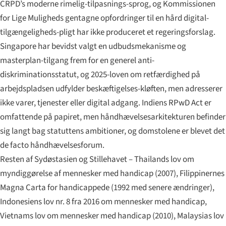
CRPD’s moderne rimelig-tilpasnings-sprog, og Kommissionen
for Lige Muligheds gentagne opfordringer til en hård digital-
tilgængeligheds-pligt har ikke produceret et regeringsforslag.
Singapore har bevidst valgt en udbudsmekanisme og
masterplan-tilgang frem for en generel anti-
diskriminationsstatut, og 2025-loven om retfærdighed på
arbejdspladsen udfylder beskæftigelses-kløften, men adresserer
ikke varer, tjenester eller digital adgang. Indiens RPwD Act er
omfattende på papiret, men håndhævelsesarkitekturen befinder
sig langt bag statuttens ambitioner, og domstolene er blevet det
de facto håndhævelsesforum.
Resten af Sydøstasien og Stillehavet – Thailands lov om
myndiggørelse af mennesker med handicap (2007), Filippinernes
Magna Carta for handicappede (1992 med senere ændringer),
Indonesiens lov nr. 8 fra 2016 om mennesker med handicap,
Vietnams lov om mennesker med handicap (2010), Malaysias lov