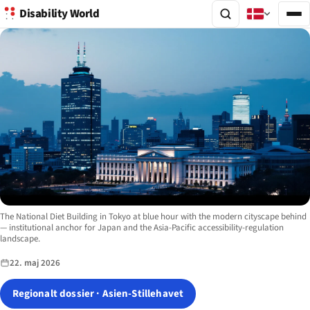
Disability World
Image description:
The National Diet Building in Tokyo at blue hour with the modern cityscape behind
— institutional anchor for Japan and the Asia-Pacific accessibility-regulation
landscape.
22. maj 2026
Regionalt dossier · Asien-Stillehavet