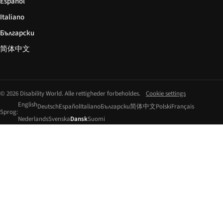
Español
Italiano
Български
简体中文
© 2026 Disability World. Alle rettigheder forbeholdes.
Cookie settings
English
Deutsch
Español
Italiano
Български
简体中文
Polski
Français
Sprog:
Nederlands
Svenska
Dansk
Suomi