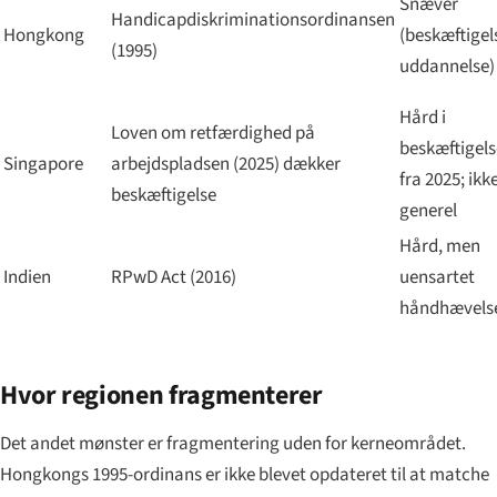
Snæver
Handicapdiskriminationsordinansen
Hongkong
(beskæftigel
(1995)
uddannelse)
Hård i
Loven om retfærdighed på
beskæftigels
Singapore
arbejdspladsen (2025) dækker
fra 2025; ikk
beskæftigelse
generel
Hård, men
Indien
RPwD Act (2016)
uensartet
håndhævels
Hvor regionen fragmenterer
Det andet mønster er fragmentering uden for kerneområdet.
Hongkongs 1995-ordinans er ikke blevet opdateret til at matche