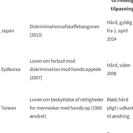
til rimeli
tilpasnin
Hård, gyldig
Diskriminationsafskaffelsesgoven
Japan
fra 1. april
(2013)
2024
Loven om forbud mod
Hård, siden
Sydkorea
diskrimination mod handicappede
2008
(2007)
Loven om beskyttelse af rettigheder
Blød; hård
Taiwan
for mennesker med handicap (1980
pligt i udkas
ændret)
til ændring