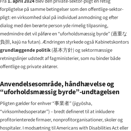
Fra
1. april 2024
blev den private-sektor-pligt en retlig
forpligtelse på samme betingelser som den offentlige-sektor-
pligt: en virksomhed skal på individuel anmodning og efter
dialog med den berørte person yde rimelig tilpasning,
medmindre det vil påføre en “uforholdsmæssig byrde” (
過重な
負担
,
kajū na futan
). Ændringen styrkede også Kabinetskontors
grundlæggende politik
(
基本方針
) og sektormæssige
retningslinjer udstedt af fagministerier, som nu binder både
offentlige og private aktører.
Anvendelsesområde, håndhævelse og
“uforholdsmæssig byrde”-undtagelsen
Pligten gælder for enhver “
事業者
” (
jigyōsha
,
“virksomhedsoperatør”) – bredt defineret til at inkludere
profitorienterede firmaer, nonprofitorganisationer, skoler og
hospitaler. I modsætning til Americans with Disabilities Act eller