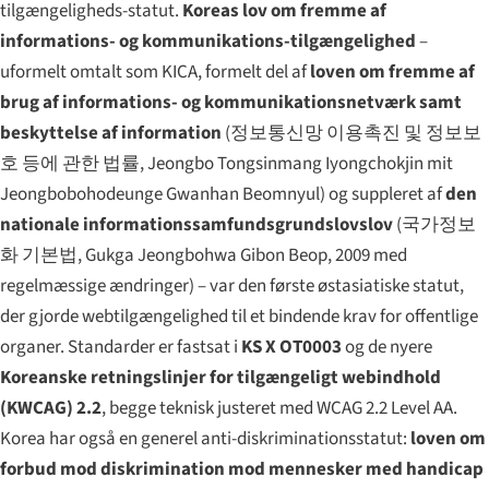
tilgængeligheds-statut.
Koreas lov om fremme af
informations- og kommunikations-tilgængelighed
–
uformelt omtalt som KICA, formelt del af
loven om fremme af
brug af informations- og kommunikationsnetværk samt
beskyttelse af information
(
정보통신망 이용촉진 및 정보보
호 등에 관한 법률
,
Jeongbo Tongsinmang Iyongchokjin mit
Jeongbobohodeunge Gwanhan Beomnyul
) og suppleret af
den
nationale informationssamfundsgrundslovslov
(
국가정보
화 기본법
,
Gukga Jeongbohwa Gibon Beop
, 2009 med
regelmæssige ændringer) – var den første østasiatiske statut,
der gjorde webtilgængelighed til et bindende krav for offentlige
organer. Standarder er fastsat i
KS X OT0003
og de nyere
Koreanske retningslinjer for tilgængeligt webindhold
(KWCAG) 2.2
, begge teknisk justeret med WCAG 2.2 Level AA.
Korea har også en generel anti-diskriminationsstatut:
loven om
forbud mod diskrimination mod mennesker med handicap