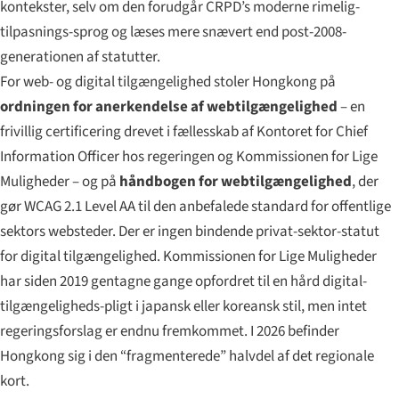
kontekster, selv om den forudgår CRPD’s moderne rimelig-
tilpasnings-sprog og læses mere snævert end post-2008-
generationen af statutter.
For web- og digital tilgængelighed stoler Hongkong på
ordningen for anerkendelse af webtilgængelighed
– en
frivillig certificering drevet i fællesskab af Kontoret for Chief
Information Officer hos regeringen og Kommissionen for Lige
Muligheder – og på
håndbogen for webtilgængelighed
, der
gør WCAG 2.1 Level AA til den anbefalede standard for offentlige
sektors websteder. Der er ingen bindende privat-sektor-statut
for digital tilgængelighed. Kommissionen for Lige Muligheder
har siden 2019 gentagne gange opfordret til en hård digital-
tilgængeligheds-pligt i japansk eller koreansk stil, men intet
regeringsforslag er endnu fremkommet. I 2026 befinder
Hongkong sig i den “fragmenterede” halvdel af det regionale
kort.