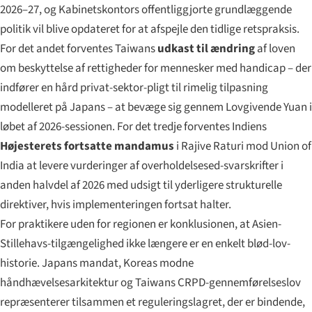
2026–27, og Kabinetskontors offentliggjorte grundlæggende
politik vil blive opdateret for at afspejle den tidlige retspraksis.
For det andet forventes Taiwans
udkast til ændring
af loven
om beskyttelse af rettigheder for mennesker med handicap – der
indfører en hård privat-sektor-pligt til rimelig tilpasning
modelleret på Japans – at bevæge sig gennem Lovgivende Yuan i
løbet af 2026-sessionen. For det tredje forventes Indiens
Højesterets fortsatte mandamus
i
Rajive Raturi mod Union of
India
at levere vurderinger af overholdelsesed-svarskrifter i
anden halvdel af 2026 med udsigt til yderligere strukturelle
direktiver, hvis implementeringen fortsat halter.
For praktikere uden for regionen er konklusionen, at Asien-
Stillehavs-tilgængelighed ikke længere er en enkelt blød-lov-
historie. Japans mandat, Koreas modne
håndhævelsesarkitektur og Taiwans CRPD-gennemførelseslov
repræsenterer tilsammen et reguleringslagret, der er bindende,