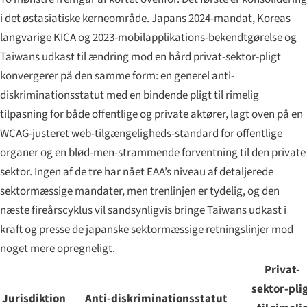
i det østasiatiske kerneområde. Japans 2024-mandat, Koreas
langvarige KICA og 2023-mobilapplikations-bekendtgørelse og
Taiwans udkast til ændring mod en hård privat-sektor-pligt
konvergerer på den samme form: en generel anti-
diskriminationsstatut med en bindende pligt til rimelig
tilpasning for både offentlige og private aktører, lagt oven på en
WCAG-justeret web-tilgængeligheds-standard for offentlige
organer og en blød-men-strammende forventning til den private
sektor. Ingen af de tre har nået EAA’s niveau af detaljerede
sektormæssige mandater, men trenlinjen er tydelig, og den
næste fireårscyklus vil sandsynligvis bringe Taiwans udkast i
kraft og presse de japanske sektormæssige retningslinjer mod
noget mere opregneligt.
Privat-
sektor-pli
Jurisdiktion
Anti-diskriminationsstatut