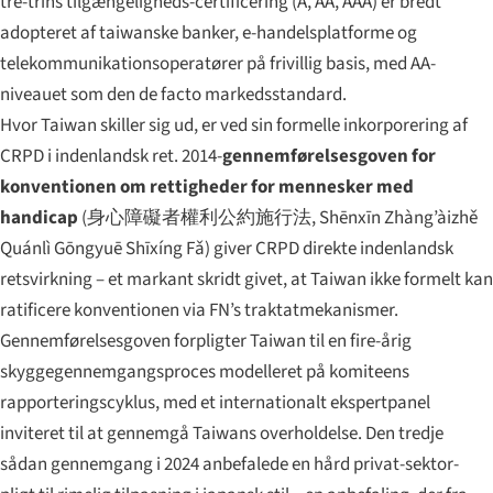
tre-trins tilgængeligheds-certificering (A, AA, AAA) er bredt
adopteret af taiwanske banker, e-handelsplatforme og
telekommunikationsoperatører på frivillig basis, med AA-
niveauet som den de facto markedsstandard.
Hvor Taiwan skiller sig ud, er ved sin formelle inkorporering af
CRPD i indenlandsk ret. 2014-
gennemførelsesgoven for
konventionen om rettigheder for mennesker med
handicap
(
身心障礙者權利公約施行法
,
Shēnxīn Zhàng’àizhě
Quánlì Gōngyuē Shīxíng Fǎ
) giver CRPD direkte indenlandsk
retsvirkning – et markant skridt givet, at Taiwan ikke formelt kan
ratificere konventionen via FN’s traktatmekanismer.
Gennemførelsesgoven forpligter Taiwan til en fire-årig
skyggegennemgangsproces modelleret på komiteens
rapporteringscyklus, med et internationalt ekspertpanel
inviteret til at gennemgå Taiwans overholdelse. Den tredje
sådan gennemgang i 2024 anbefalede en hård privat-sektor-