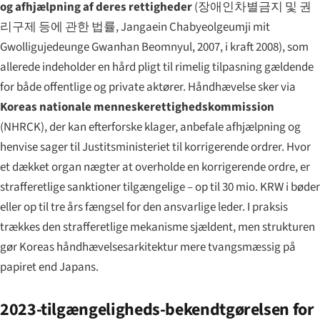
og afhjælpning af deres rettigheder
(
장애인차별금지 및 권
리구제 등에 관한 법률
,
Jangaein Chabyeolgeumji mit
Gwolligujedeunge Gwanhan Beomnyul
, 2007, i kraft 2008), som
allerede indeholder en hård pligt til rimelig tilpasning gældende
for både offentlige og private aktører. Håndhævelse sker via
Koreas nationale menneskerettighedskommission
(NHRCK), der kan efterforske klager, anbefale afhjælpning og
henvise sager til Justitsministeriet til korrigerende ordrer. Hvor
et dækket organ nægter at overholde en korrigerende ordre, er
strafferetlige sanktioner tilgængelige – op til 30 mio. KRW i bøder
eller op til tre års fængsel for den ansvarlige leder. I praksis
trækkes den strafferetlige mekanisme sjældent, men strukturen
gør Koreas håndhævelsesarkitektur mere tvangsmæssig på
papiret end Japans.
2023-tilgængeligheds-bekendtgørelsen for