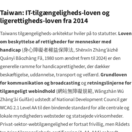
Taiwan: IT-tilgængeligheds-loven og
ligerettigheds-loven fra 2014
Taiwans tilgængeligheds-arkitektur hviler på to statutter.
Loven
om beskyttelse af rettigheder for mennesker med
handicap
(
身心障礙者權益保障法
,
Shēnxīn Zhàng’àizhě
Quányì Bǎozhàng Fǎ
, 1980 som ændret frem til 2024) er den
generelle ramme for handicaprettigheder, der dækker
beskæftigelse, uddannelse, transport og velfærd.
Grundloven
for kommunikation og broadcasting
og
retningslinjerne for
tilgængeligt webindhold
(
網站無障礙規範
,
Wǎngzhàn Wú
Zhàng’ài Guīfàn
) udstedt af National Development Council gør
WCAG 2.1 Level AA til den bindende standard for alle centrale og
lokale myndigheders websteder og statsejede virksomheder.
Privat-sektor-webtilgængelighed er fortsat frivillig, men Rådets