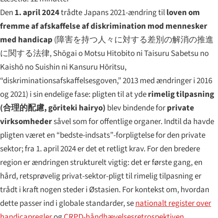
Den
1. april 2024
trådte Japans 2021-ændring til
loven om
fremme af afskaffelse af diskrimination mod mennesker
med handicap
(
障害を持つ人々に対する差別の解消の推進
に関する法律
,
Shōgai o Motsu Hitobito ni Taisuru Sabetsu no
Kaishō no Suishin ni Kansuru Hōritsu
,
“diskriminationsafskaffelsesgoven,” 2013 med ændringer i 2016
og 2021) i sin endelige fase: pligten til at yde
rimelig tilpasning
(
合理的配慮
,
gōriteki hairyo
)
blev bindende for
private
virksomheder
såvel som for offentlige organer. Indtil da havde
pligten været en “bedste-indsats”-forpligtelse for den private
sektor; fra 1. april 2024 er det et retligt krav. For den bredere
region er ændringen strukturelt vigtig: det er første gang, en
hård, retsprøvelig privat-sektor-pligt til rimelig tilpasning er
trådt i kraft nogen steder i Østasien. For kontekst om, hvordan
dette passer ind i globale standarder, se
nationalt register over
handicapregler
og
CRPD-håndhævelsesretrospektiven
.