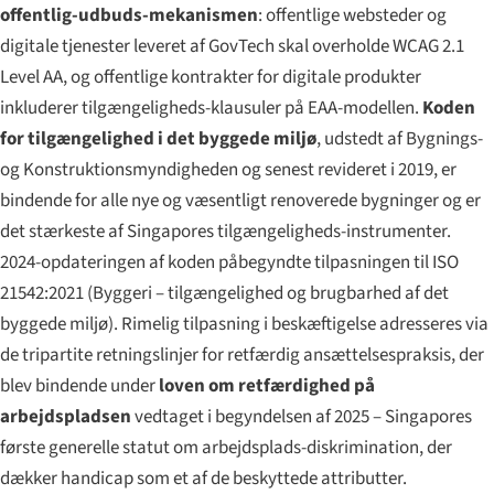
offentlig-udbuds-mekanismen
: offentlige websteder og
digitale tjenester leveret af GovTech skal overholde WCAG 2.1
Level AA, og offentlige kontrakter for digitale produkter
inkluderer tilgængeligheds-klausuler på EAA-modellen.
Koden
for tilgængelighed i det byggede miljø
, udstedt af Bygnings-
og Konstruktionsmyndigheden og senest revideret i 2019, er
bindende for alle nye og væsentligt renoverede bygninger og er
det stærkeste af Singapores tilgængeligheds-instrumenter.
2024-opdateringen af koden påbegyndte tilpasningen til ISO
21542:2021 (Byggeri – tilgængelighed og brugbarhed af det
byggede miljø). Rimelig tilpasning i beskæftigelse adresseres via
de tripartite retningslinjer for retfærdig ansættelsespraksis, der
blev bindende under
loven om retfærdighed på
arbejdspladsen
vedtaget i begyndelsen af 2025 – Singapores
første generelle statut om arbejdsplads-diskrimination, der
dækker handicap som et af de beskyttede attributter.