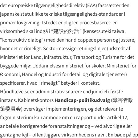
det europæiske tilgængelighedsdirektiv (EAA) fastsætter den
japanske statut ikke tekniske tilgængeligheds-standarder i
primær lovgivning. I stedet er pligten procesbaseret: en
virksomhed skal indgå i “
建設的対話
” (
kensetsuteki taiwa
,
“konstruktiv dialog”) med den handicappede person og justere,
hvor det er rimeligt. Sektormæssige retningslinjer (udstedt af
Ministeriet for Land, Infrastruktur, Transport og Turisme for det
byggede miljø; Uddannelsesministeriet for skoler; Ministeriet for
Økonomi, Handel og Industri for detail og digitale tjenester)
specificerer, hvad “rimeligt” betyder i kontekst.
Håndhævelse er administrativ snarere end judiciel i første
instans. Kabinetskontors
Handicap-politikudvalg
(
障害者政
策委員会
) overvåger implementeringen, og det relevante
fagministerium kan anmode om en rapport under artikel 12,
anbefale korrigerende foranstaltninger og – ved alvorlige eller
gentagne fejl – offentliggøre virksomhedens navn. En bøde på op