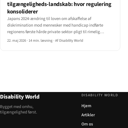
tilgængeligheds-landskab: hvor regulering
konsoliderer
Japans 2024-ændring til loven om afskaffelse af
diskrimination mod mennesker med handicap indførte
regionens første hårde private-sektor-pligt til rimelig
tilpasning.
22. maj 2026
·
14 min. læsning
·
Af Disability World
DISABILITY WORLD
Disability World
Hjem
Bygget med omhu,
tilgængelighed først.
Artikler
Om os