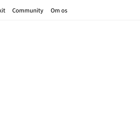
kit
Community
Om os