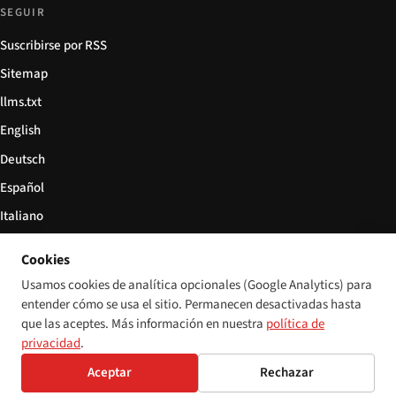
SEGUIR
Suscribirse por RSS
Sitemap
llms.txt
English
Deutsch
Español
Italiano
Български
Cookies
简体中文
Usamos cookies de analítica opcionales (Google Analytics) para
entender cómo se usa el sitio. Permanecen desactivadas hasta
que las aceptes. Más información en nuestra
política de
privacidad
.
© 2026 Disability World. Todos los derechos reservados.
Configuración de cookies
Aceptar
Rechazar
English
Deutsch
Español
Italiano
Български
简体中文
Polski
Français
Idioma: