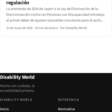
regulación
La enmienda de 2024 de Japón a la Ley de Eliminación de la
Discriminación contra las Personas con Discapacidad introdujo
el primer deber de ajustes razonables vinculante para el sector
privado en la región.
22 de mayo de 2026
·
19 min de lectura
·
Por Disability World
Disability World
Hecho con cuidado, la
accesibilidad primero.
DISABILITY WORLD
REFERENCIA
Inicio
Normativa