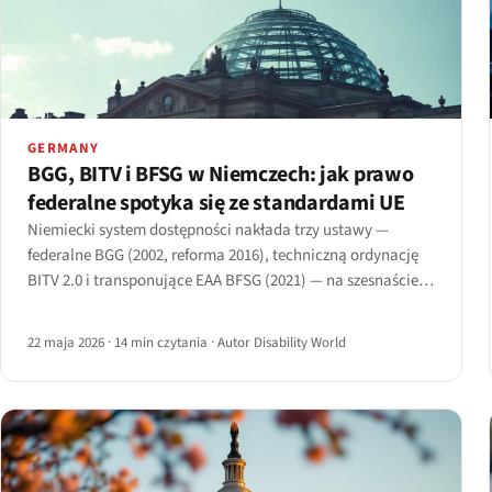
GERMANY
BGG, BITV i BFSG w Niemczech: jak prawo
federalne spotyka się ze standardami UE
Niemiecki system dostępności nakłada trzy ustawy —
federalne BGG (2002, reforma 2016), techniczną ordynację
BITV 2.0 i transponujące EAA BFSG (2021) — na szesnaście
równoległych ustaw krajów związkowych i uruchomienie
egzekwowania przez BAFA w 2025 roku.
22 maja 2026
·
14 min czytania
·
Autor Disability World