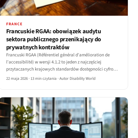
FRANCE
Francuskie RGAA: obowiązek audytu
sektora publicznego przenikający do
prywatnych kontraktów
Francuski RGAA (Référentiel général d'amélioration de
l'accessibilité) w wersji 4.1.2 to jeden z najczęściej
przytaczanych krajowych standardów dostępności cyfrowej
w Europie.
22 maja 2026
·
13 min czytania
·
Autor Disability World