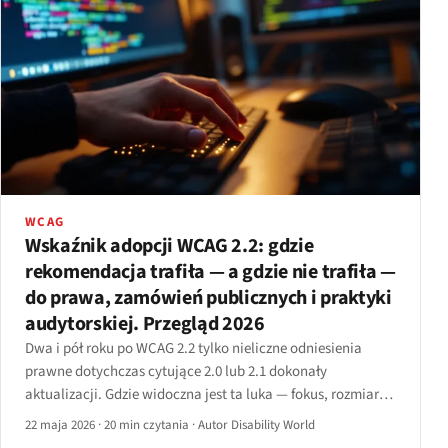
WCAG
Wskaźnik adopcji WCAG 2.2: gdzie
rekomendacja trafiła — a gdzie nie trafiła —
do prawa, zamówień publicznych i praktyki
audytorskiej. Przegląd 2026
Dwa i pół roku po WCAG 2.2 tylko nieliczne odniesienia
prawne dotychczas cytujące 2.0 lub 2.1 dokonały
aktualizacji. Gdzie widoczna jest ta luka — fokus, rozmiar
docelowy, przeciąganie, redundantne dane, dostępne
22 maja 2026
·
20 min czytania
·
Autor Disability World
uwierzytelnianie.