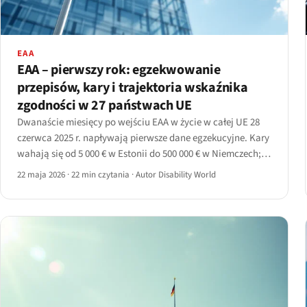
EAA
EAA – pierwszy rok: egzekwowanie
przepisów, kary i trajektoria wskaźnika
zgodności w 27 państwach UE
Dwanaście miesięcy po wejściu EAA w życie w całej UE 28
czerwca 2025 r. napływają pierwsze dane egzekucyjne. Kary
wahają się od 5 000 € w Estonii do 500 000 € w Niemczech;
pokrycie skanowaniem wynosi od 30% do 70%;
22 maja 2026
·
22 min czytania
·
Autor Disability World
transpozycja wciąż nierówna.