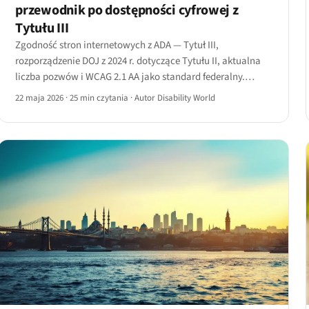
przewodnik po dostępności cyfrowej z
Tytułu III
Zgodność stron internetowych z ADA — Tytuł III,
rozporządzenie DOJ z 2024 r. dotyczące Tytułu II, aktualna
liczba pozwów i WCAG 2.1 AA jako standard federalny.
Aktualny przewodnik po zgodności stron internetowych z
22 maja 2026
·
25 min czytania
·
Autor Disability World
ADA na 2026 rok.