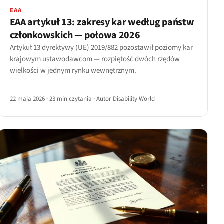
EAA
EAA artykuł 13: zakresy kar według państw
członkowskich — połowa 2026
Artykuł 13 dyrektywy (UE) 2019/882 pozostawił poziomy kar
krajowym ustawodawcom — rozpiętość dwóch rzędów
wielkości w jednym rynku wewnętrznym.
22 maja 2026
·
23 min czytania
·
Autor Disability World