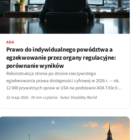
ADA
Prawo do indywidualnego powództwa a
egzekwowanie przez organy regulacyjne:
porównanie wyników
Rekonstrukcja strona po stronie rzeczywistego
egzekwowania prawa dostępności cyfrowej w 2026 r. — ok.
12 000 prywatnych spraw w USA na podstawie ADA Title III
wobec kilkuset działań prowadzonych przez organy
22 maja 2026
·
24 min czytania
·
Autor Disability World
regulacyjne w UE i Wielkiej Brytanii.