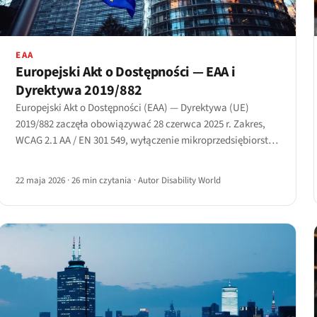
EAA
Europejski Akt o Dostępności — EAA i
Dyrektywa 2019/882
Europejski Akt o Dostępności (EAA) — Dyrektywa (UE)
2019/882 zaczęła obowiązywać 28 czerwca 2025 r. Zakres,
WCAG 2.1 AA / EN 301 549, wyłączenie mikroprzedsiębiorstw
oraz obrona przed nieproporcjonalnym obciążeniem z art.
14.
22 maja 2026
·
26 min czytania
·
Autor Disability World