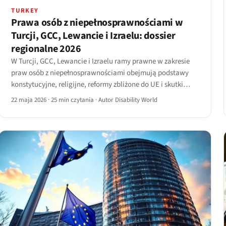
TURKEY
Prawa osób z niepełnosprawnościami w
Turcji, GCC, Lewancie i Izraelu: dossier
regionalne 2026
W Turcji, GCC, Lewancie i Izraelu ramy prawne w zakresie
praw osób z niepełnosprawnościami obejmują podstawy
konstytucyjne, religijne, reformy zbliżone do UE i skutki
trzęsienia ziemi z 2023 roku. Krajobraz 2026, kraj po kraju.
22 maja 2026
·
25 min czytania
·
Autor Disability World