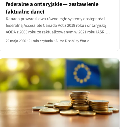
federalne a ontaryjskie — zestawienie
(aktualne dane)
Kanada prowadzi dwa równoległe systemy dostępności —
federalną Accessible Canada Act z 2019 roku i ontaryjską
AODA z 2005 roku ze zaktualizowanym w 2021 roku IASR.
Kogo obowiązują, kiedy wchodzą w życie wymogi, jakie
22 maja 2026
·
21 min czytania
·
Autor Disability World
standardy techniczne stosują i jak faktycznie działa
egzekwowanie.