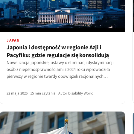
JAPAN
Japonia i dostępność w regionie Azji i
Pacyfiku: gdzie regulacje się konsolidują
Nowelizacja japońskiej ustawy o eliminacji dyskryminacji
osób z niepełnosprawnościami z 2024 roku wprowadziła
pierwszy w regionie twardy obowiązek racjonalnych
usprawnień dla sektora prywatnego.
22 maja 2026
·
15 min czytania
·
Autor Disability World