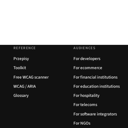
REFERENCE
AUDIENCES
Przepisy
For developers
Toolkit
For ecommerce
Free WCAG scanner
For financial institutions
WCAG / ARIA
For education institutions
Glossary
For hospitality
For telecoms
For software integrators
For NGOs