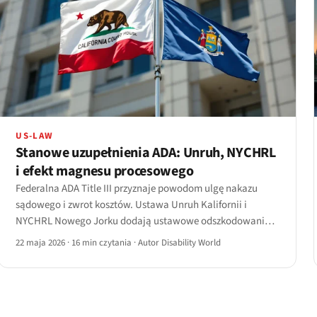
US-LAW
Stanowe uzupełnienia ADA: Unruh, NYCHRL
i efekt magnesu procesowego
Federalna ADA Title III przyznaje powodom ulgę nakazu
sądowego i zwrot kosztów. Ustawa Unruh Kalifornii i
NYCHRL Nowego Jorku dodają ustawowe odszkodowania
za każde naruszenie — dlatego dwa stany skupiają
22 maja 2026
·
16 min czytania
·
Autor Disability World
większość pozwów o dostępność stron.