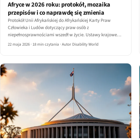
Afryce w 2026 roku: protokół, mozaika
przepisów i co naprawdę się zmienia
Protokół Unii Afrykańskiej do Afrykańskiej Karty Praw
Człowieka i Ludów dotyczący praw osób z
niepełnosprawnościami wszedł w życie. Ustawy krajowe
przyjęte przez ponad 12 państw ratyfikujących.
22 maja 2026
·
18 min czytania
·
Autor Disability World