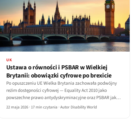
UK
Ustawa o równości i PSBAR w Wielkiej
Brytanii: obowiązki cyfrowe po brexicie
Po opuszczeniu UE Wielka Brytania zachowała podwójny
reżim dostępności cyfrowej — Equality Act 2010 jako
powszechne prawo antydyskryminacyjne oraz PSBAR jako
przepisy sektora publicznego transponujące dyrektywę w
22 maja 2026
·
17 min czytania
·
Autor Disability World
sprawie dostępności stron internetowych.