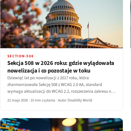
SECTION-508
Sekcja 508 w 2026 roku: gdzie wylądowała
nowelizacja i co pozostaje w toku
Dziewięć lat po nowelizacji z 2017 roku, która
zharmonizowała Sekcję 508 z WCAG 2.0 AA, standard
wymaga aktualizacji do WCAG 2.2, rozszerzenia zakresu na
zamówienia AI, a RFI Access Board z 2025 roku ujawnia, co
22 maja 2026
·
15 min czytania
·
Autor Disability World
nastąpi dalej.