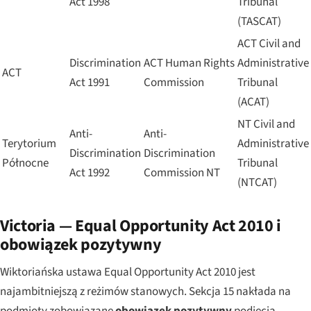
Act 1998
Tribunal
(TASCAT)
ACT Civil and
Discrimination
ACT Human Rights
Administrative
ACT
Act 1991
Commission
Tribunal
(ACAT)
NT Civil and
Anti-
Anti-
Terytorium
Administrative
Discrimination
Discrimination
Północne
Tribunal
Act 1992
Commission NT
(NTCAT)
Victoria — Equal Opportunity Act 2010 i
obowiązek pozytywny
Wiktoriańska ustawa Equal Opportunity Act 2010 jest
najambitniejszą z reżimów stanowych. Sekcja 15 nakłada na
podmioty zobowiązane
obowiązek pozytywny
podjęcia