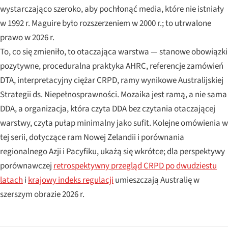
wystarczająco szeroko, aby pochłonąć media, które nie istniały
w 1992 r.
Maguire
było rozszerzeniem w 2000 r.; to utrwalone
prawo w 2026 r.
To, co się zmieniło, to otaczająca warstwa — stanowe obowiązki
pozytywne, proceduralna praktyka AHRC, referencje zamówień
DTA, interpretacyjny ciężar CRPD, ramy wynikowe Australijskiej
Strategii ds. Niepełnosprawności. Mozaika jest ramą, a nie sama
DDA, a organizacja, która czyta DDA bez czytania otaczającej
warstwy, czyta pułap minimalny jako sufit. Kolejne omówienia w
tej serii, dotyczące ram Nowej Zelandii i porównania
regionalnego Azji i Pacyfiku, ukażą się wkrótce; dla perspektywy
porównawczej
retrospektywny przegląd CRPD po dwudziestu
latach
i
krajowy indeks regulacji
umieszczają Australię w
szerszym obrazie 2026 r.