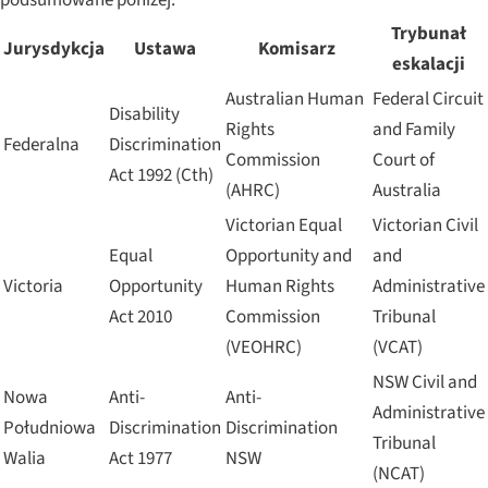
Trybunał
Jurysdykcja
Ustawa
Komisarz
eskalacji
Australian Human
Federal Circuit
Disability
Rights
and Family
Federalna
Discrimination
Commission
Court of
Act 1992 (Cth)
(AHRC)
Australia
Victorian Equal
Victorian Civil
Equal
Opportunity and
and
Victoria
Opportunity
Human Rights
Administrative
Act 2010
Commission
Tribunal
(VEOHRC)
(VCAT)
NSW Civil and
Nowa
Anti-
Anti-
Administrative
Południowa
Discrimination
Discrimination
Tribunal
Walia
Act 1977
NSW
(NCAT)