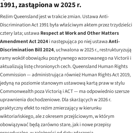
1991, zastąpiona w 2025 r.
Reżim Queensland jest w trakcie zmian. Ustawa Anti-
Discrimination Act 1991 była właściwym aktem przez trzydzieści
cztery lata; ustawa
Respect at Work and Other Matters
Amendment Act 2024
i następująca po niej ustawa
Anti-
Discrimination Bill 2024
, uchwalona w 2025 r., restrukturyzują
ramy wokół obowiązku pozytywnego wzorowanego na Victorii i
aktualizują listę chronionych cech. Queensland Human Rights
Commission — administrująca również Human Rights Act 2019,
jedyną na poziomie stanowym ustawową kartą praw w stylu
Commonwealth poza Victorią i ACT — ma odpowiednio szersze
uprawnienia dochodzeniowe. Dla skarżących w 2026 r.
praktyczny efekt to reżim zmierzający w kierunku
wiktoriańskiego, ale z okresem przejściowym, w którym
obowiązywać będą zarówno stare, jak i nowe przepisy
proceduralne, w zależności od daty zdarzenia