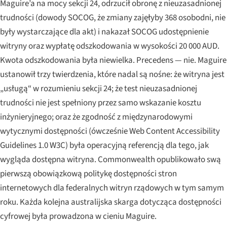
Maguire’a na mocy sekcji 24, odrzucił obronę z nieuzasadnionej
trudności (dowody SOCOG, że zmiany zajęłyby 368 osobodni, nie
były wystarczające dla akt) i nakazał SOCOG udostępnienie
witryny oraz wypłatę odszkodowania w wysokości 20 000 AUD.
Kwota odszkodowania była niewielka. Precedens — nie.
Maguire
ustanowił trzy twierdzenia, które nadal są nośne: że witryna jest
„usługą“ w rozumieniu sekcji 24; że test nieuzasadnionej
trudności nie jest spełniony przez samo wskazanie kosztu
inżynieryjnego; oraz że zgodność z międzynarodowymi
wytycznymi dostępności (ówcześnie Web Content Accessibility
Guidelines 1.0 W3C) była operacyjną referencją dla tego, jak
wygląda dostępna witryna. Commonwealth opublikowało swą
pierwszą obowiązkową politykę dostępności stron
internetowych dla federalnych witryn rządowych w tym samym
roku. Każda kolejna australijska skarga dotycząca dostępności
cyfrowej była prowadzona w cieniu
Maguire
.