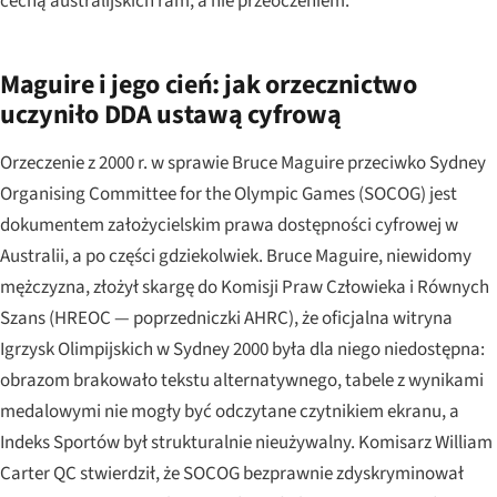
cechą australijskich ram, a nie przeoczeniem.
Maguire i jego cień: jak orzecznictwo
uczyniło DDA ustawą cyfrową
Orzeczenie z 2000 r. w sprawie
Bruce Maguire przeciwko Sydney
Organising Committee for the Olympic Games
(SOCOG) jest
dokumentem założycielskim prawa dostępności cyfrowej w
Australii, a po części gdziekolwiek. Bruce Maguire, niewidomy
mężczyzna, złożył skargę do Komisji Praw Człowieka i Równych
Szans (HREOC — poprzedniczki AHRC), że oficjalna witryna
Igrzysk Olimpijskich w Sydney 2000 była dla niego niedostępna:
obrazom brakowało tekstu alternatywnego, tabele z wynikami
medalowymi nie mogły być odczytane czytnikiem ekranu, a
Indeks Sportów był strukturalnie nieużywalny. Komisarz William
Carter QC stwierdził, że SOCOG bezprawnie zdyskryminował