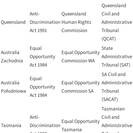
Queensland
Anti-
Queensland
Civil and
Queensland
Discrimination
Human Rights
Administrative
Act 1991
Commission
Tribunal
(QCAT)
Equal
State
Australia
Equal Opportunity
Opportunity
Administrative
Zachodnia
Commission WA
Act 1984
Tribunal (SAT)
SA Civil and
Equal
Australia
Equal Opportunity
Administrative
Opportunity
Południowa
Commission SA
Tribunal
Act 1984
(SACAT)
Tasmanian
Anti-
Civil and
Equal Opportunity
Tasmania
Discrimination
Administrative
Tasmania