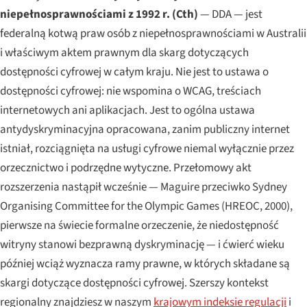
niepełnosprawnościami z 1992 r. (Cth)
— DDA — jest
federalną kotwą praw osób z niepełnosprawnościami w Australii
i właściwym aktem prawnym dla skarg dotyczących
dostępności cyfrowej w całym kraju. Nie jest to ustawa o
dostępności cyfrowej: nie wspomina o WCAG, treściach
internetowych ani aplikacjach. Jest to ogólna ustawa
antydyskryminacyjna opracowana, zanim publiczny internet
istniał, rozciągnięta na usługi cyfrowe niemal wyłącznie przez
orzecznictwo i podrzędne wytyczne. Przełomowy akt
rozszerzenia nastąpił wcześnie —
Maguire przeciwko Sydney
Organising Committee for the Olympic Games
(HREOC, 2000),
pierwsze na świecie formalne orzeczenie, że niedostępność
witryny stanowi bezprawną dyskryminację — i ćwierć wieku
później wciąż wyznacza ramy prawne, w których składane są
skargi dotyczące dostępności cyfrowej. Szerszy kontekst
regionalny znajdziesz w naszym
krajowym indeksie regulacji
i