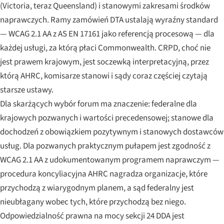
(Victoria, teraz Queensland) i stanowymi zakresami środków
naprawczych. Ramy zamówień DTA ustalają wyraźny standard
— WCAG 2.1 AA z AS EN 17161 jako referencją procesową — dla
każdej usługi, za którą płaci Commonwealth. CRPD, choć nie
jest prawem krajowym, jest soczewką interpretacyjną, przez
którą AHRC, komisarze stanowi i sądy coraz częściej czytają
starsze ustawy.
Dla skarżących wybór forum ma znaczenie: federalne dla
krajowych pozwanych i wartości precedensowej; stanowe dla
dochodzeń z obowiązkiem pozytywnym i stanowych dostawców
usług. Dla pozwanych praktycznym pułapem jest zgodność z
WCAG 2.1 AA z udokumentowanym programem naprawczym —
procedura koncyliacyjna AHRC nagradza organizacje, które
przychodzą z wiarygodnym planem, a sąd federalny jest
nieubłagany wobec tych, które przychodzą bez niego.
Odpowiedzialność prawna na mocy sekcji 24 DDA jest