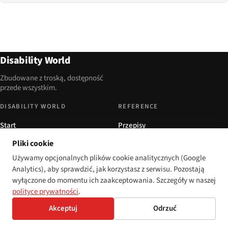
Disability World
Zbudowane z troską, dostępność
przede wszystkim.
DISABILITY WORLD
REFERENCE
Start
Przepisy
Artykuły
Toolkit
Pliki cookie
Używamy opcjonalnych plików cookie analitycznych (Google
O nas
Free WCAG scanner
Analytics), aby sprawdzić, jak korzystasz z serwisu. Pozostają
Contact
WCAG / ARIA
wyłączone do momentu ich zaakceptowania. Szczegóły w naszej
Privacy
Glossary
polityce prywatności
.
Akceptuj
Odrzuć
AUDIENCES
SPOŁECZNOŚĆ