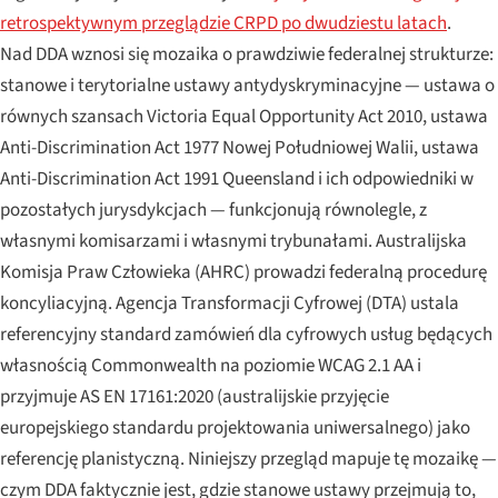
retrospektywnym przeglądzie CRPD po dwudziestu latach
.
Nad DDA wznosi się mozaika o prawdziwie federalnej strukturze:
stanowe i terytorialne ustawy antydyskryminacyjne — ustawa o
równych szansach Victoria Equal Opportunity Act 2010, ustawa
Anti-Discrimination Act 1977 Nowej Południowej Walii, ustawa
Anti-Discrimination Act 1991 Queensland i ich odpowiedniki w
pozostałych jurysdykcjach — funkcjonują równolegle, z
własnymi komisarzami i własnymi trybunałami. Australijska
Komisja Praw Człowieka (AHRC) prowadzi federalną procedurę
koncyliacyjną. Agencja Transformacji Cyfrowej (DTA) ustala
referencyjny standard zamówień dla cyfrowych usług będących
własnością Commonwealth na poziomie WCAG 2.1 AA i
przyjmuje AS EN 17161:2020 (australijskie przyjęcie
europejskiego standardu projektowania uniwersalnego) jako
referencję planistyczną. Niniejszy przegląd mapuje tę mozaikę —
czym DDA faktycznie jest, gdzie stanowe ustawy przejmują to,