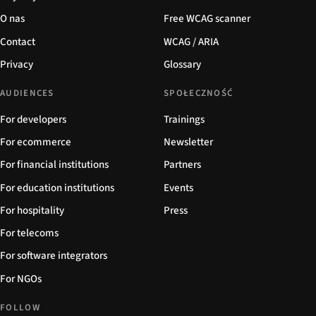
O nas
Free WCAG scanner
Contact
WCAG / ARIA
Privacy
Glossary
AUDIENCES
SPOŁECZNOŚĆ
For developers
Trainings
For ecommerce
Newsletter
For financial institutions
Partners
For education institutions
Events
For hospitality
Press
For telecoms
For software integrators
For NGOs
FOLLOW