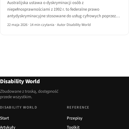
Australijska ustawa o dyskryminacji osób z
niepełnosprawnościami z 1992 r. to federalne prawo
antydyskryminacyjne stosowane do usług cyfrowych poprzez
orzecznictwo od sprawy Maguire przeciwko SOCOG (2000).
22 maja 2026
·
14 min czytania
·
Autor Disability World
Disability World
Zbudowane z troską, dostępność
przede wszystkim.
DISABILITY WORLD
REFERENCE
Start
Przepisy
Artykuły
Toolkit