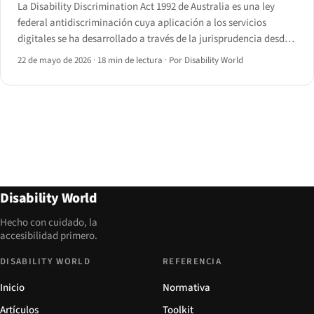
La Disability Discrimination Act 1992 de Australia es una ley
federal antidiscriminación cuya aplicación a los servicios
digitales se ha desarrollado a través de la jurisprudencia desde
Maguire contra SOCOG (2000).
22 de mayo de 2026
·
18 min de lectura
·
Por Disability World
Disability World
Hecho con cuidado, la
accesibilidad primero.
DISABILITY WORLD
REFERENCIA
Inicio
Normativa
Artículos
Toolkit