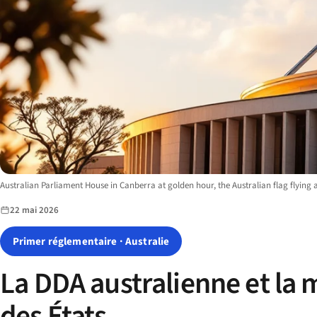
Image description:
Australian Parliament House in Canberra at golden hour, the Australian flag flying
22 mai 2026
Primer réglementaire · Australie
La DDA australienne et la 
des États