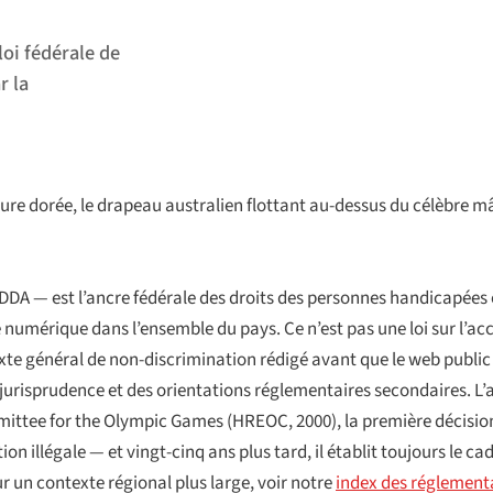
loi fédérale de
r la
heure dorée, le drapeau australien flottant au-dessus du célèbre
DDA — est l’ancre fédérale des droits des personnes handicapées en
é numérique dans l’ensemble du pays. Ce n’est pas une loi sur l’acc
te général de non-discrimination rédigé avant que le web public n
jurisprudence et des orientations réglementaires secondaires. L’
ittee for the Olympic Games
(HREOC, 2000), la première décisio
ion illégale — et vingt-cinq ans plus tard, il établit toujours le ca
r un contexte régional plus large, voir notre
index des réglement