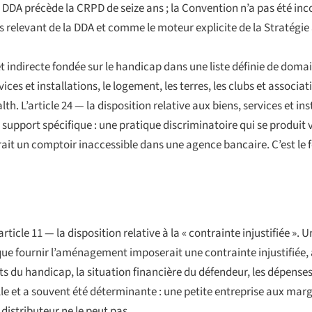
 DDA précède la CRPD de seize ans ; la Convention n’a pas été inco
es relevant de la DDA et comme le moteur explicite de la Stratégie
t indirecte fondée sur le handicap dans une liste définie de domain
vices et installations, le logement, les terres, les clubs et associa
L’article 24 — la disposition relative aux biens, services et insta
n support spécifique : une pratique discriminatoire qui se produit 
rait un comptoir inaccessible dans une agence bancaire. C’est le 
rticle 11 — la disposition relative à la « contrainte injustifiée ».
que fournir l’aménagement imposerait une contrainte injustifiée,
ets du handicap, la situation financière du défendeur, les dépenses
elle et a souvent été déterminante : une petite entreprise aux marg
stributeur ne le peut pas.