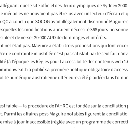
lléguant que le site officiel des Jeux olympiques de Sydney 2000 l
e médailles ne pouvaient pas être lus avec un lecteur d’écran et 
r QC a conclu que SOCOG avait illégalement discriminé Maguire en v
lesquelles les modifications auraient nécessité 368 jours-personne
ssible et de verser 20 000 AUD de dommages et intérêts.
 ne l’était pas.
Maguire
a établi trois propositions qui font enco
tère de contrainte injustifiée n’est pas satisfait par le seul fait d’i
ité (à l’époque les Règles pour l’accessibilité des contenus web 1.
Commonwealth a publié sa première politique obligatoire d’accessib
lité numérique australienne ultérieure a été plaidée dans l’omb
 faible — la procédure de l’AHRC est fondée sur la conciliation p
t. Parmi les affaires post-
Maguire
notables figurent la conciliati
e mise à jour inaccessible (réglée avec un programme de correct