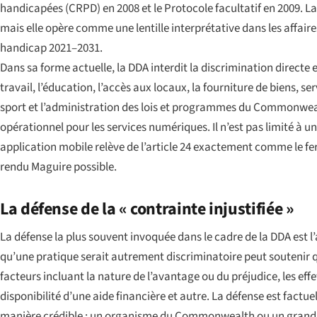
handicapées (CRPD) en 2008 et le Protocole facultatif en 2009. La
mais elle opère comme une lentille interprétative dans les affair
handicap 2021–2031.
Dans sa forme actuelle, la DDA interdit la discrimination directe e
travail, l’éducation, l’accès aux locaux, la fourniture de biens, ser
sport et l’administration des lois et programmes du Commonwealth. 
opérationnel pour les services numériques. Il n’est pas limité à u
application mobile relève de l’article 24 exactement comme le fe
rendu
Maguire
possible.
La défense de la « contrainte injustifiée »
La défense la plus souvent invoquée dans le cadre de la DDA est l’a
qu’une pratique serait autrement discriminatoire peut soutenir 
facteurs incluant la nature de l’avantage ou du préjudice, les eff
disponibilité d’une aide financière et autre. La défense est factu
manière crédible ; un organisme du Commonwealth ou un grand di