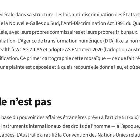
le dans sa structure : les lois anti-discrimination des États et d
e la Nouvelle-Galles du Sud, l’
Anti-Discrimination Act 1991
du Que
lèle, avec leurs propres commissaires et leurs propres tribunaux
iliation. L’Agence de transformation numérique (DTA) fixe la no
lth à WCAG 2.1 AA et adopte AS EN 17161:2020 (l’adoption austr
cation. Ce primer cartographie cette mosaïque — ce que fait réel
une plainte est déposée et à quels recours elle donne lieu, et où se
le n’est pas
ase du pouvoir des affaires étrangères prévu à l’article 51(xxix) 
es instruments internationaux des droits de l’homme — à l’époque, 
apées. L’Australie a ratifié la Convention des Nations Unies rela