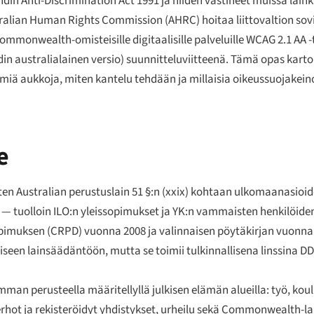
din Anti-Discrimination Act 1991 ja niiden vastineet muissa lain
ralian Human Rights Commission (AHRC) hoitaa liittovaltion sovi
monwealth-omisteisille digitaalisille palveluille WCAG 2.1 AA -
in australialainen versio) suunnitteluviitteenä. Tämä opas kart
ämiä aukkoja, miten kantelu tehdään ja millaisia oikeussuojakeino
e
en Australian perustuslain 51 §:n (xxix) kohtaan ulkomaanasioide
— tuolloin ILO:n yleissopimukset ja YK:n vammaisten henkilöiden 
sopimuksen (CRPD) vuonna 2008 ja valinnaisen pöytäkirjan vuonn
lliseen lainsäädäntöön, mutta se toimii tulkinnallisena linssina D
 perusteella määritellyllä julkisen elämän alueilla: työ, koulut
erhot ja rekisteröidyt yhdistykset, urheilu sekä Commonwealth-la