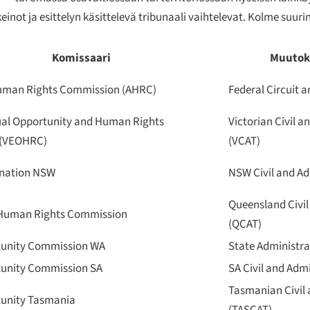
einot ja esittelyn käsittelevä tribunaali vaihtelevat. Kolme suuri
Komissaari
Muutok
Human Rights Commission (AHRC)
Federal Circuit a
ual Opportunity and Human Rights
Victorian Civil a
 (VEOHRC)
(VCAT)
ination NSW
NSW Civil and Ad
Queensland Civil
Human Rights Commission
(QCAT)
tunity Commission WA
State Administra
tunity Commission SA
SA Civil and Adm
Tasmanian Civil 
tunity Tasmania