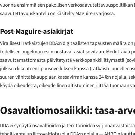
vuonna ensimmäisen pakollisen verkosaavutettavuuspolitiikan li
saavutettavuuskantelu on käsitelty
Maguiren
varjossa.
Post-Maguire-asiakirjat
Virallisesti ratkaistujen DDA:n digitaalisten tapausten määrä o
todellisen ongelman esiin nostavat asiat sovitaan. Merkittäviä p
saavuttamattomasta päivitetystä verkkopankkiliittymästä (sovit
julkisen liikenteen lippusovelluksen kanssa (ratkaistu uudelleen
suuren vähittäiskauppiaan kassavirran kanssa 24 §:n nojalla, se
käydä oikeudetta; oikeudellinen altistuminen riittää tuomaan v
Osavaltiomosaiikki: tasa-arvo
DDA ei syrjäytä osavaltioiden ja territorioiden syrjinnänvastaist
tehdä kantelun liittovaltiotasolla DDA:n nojalla — AHRC:n kautta