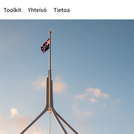
Toolkit
Yhteisö
Tietoa