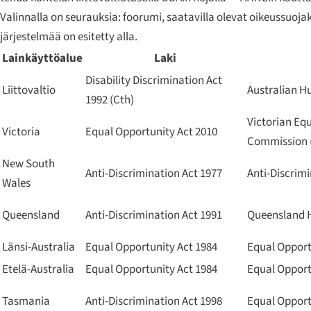
Valinnalla on seurauksia: foorumi, saatavilla olevat oikeussuojak
järjestelmää on esitetty alla.
Lainkäyttöalue
Laki
Disability Discrimination Act
Liittovaltio
Australian 
1992 (Cth)
Victorian Eq
Victoria
Equal Opportunity Act 2010
Commission
New South
Anti-Discrimination Act 1977
Anti-Discrim
Wales
Queensland
Anti-Discrimination Act 1991
Queensland 
Länsi-Australia
Equal Opportunity Act 1984
Equal Oppor
Etelä-Australia
Equal Opportunity Act 1984
Equal Oppor
Tasmania
Anti-Discrimination Act 1998
Equal Oppor