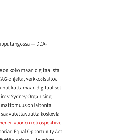
 lipputangossa — DDA-
se on koko maan digitaalista
CAG-ohjeita, verkkosisältöä
ntunut kattamaan digitaaliset
ire v Sydney Organising
tamattomuus on laitonta
a saavutettavuutta koskevia
nen vuoden retrospektiivi
.
ictorian Equal Opportunity Act