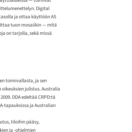
käyttöalueissa — toimivat
ttelumenettelyn. Digital
tasolla ja ottaa käyttöön AS
oittaa tuon mosaiikin — mitä
ja on tarjolla, sekä missä
n toimivallasta, ja sen
oikeuksien julistus. Australia
a 2009. DDA edeltää CRPD:tä
DA-tapauksissa ja Australian
us, tiloihin pääsy,
kien ja -ohjelmien