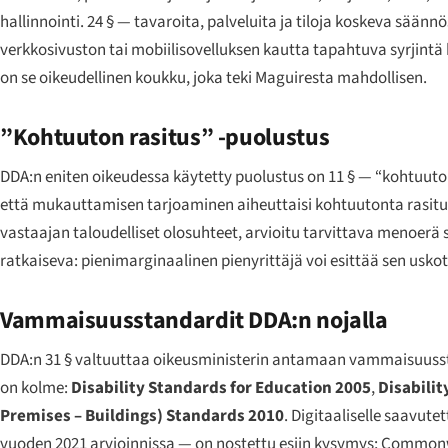
hallinnointi. 24 § — tavaroita, palveluita ja tiloja koskeva säänn
verkkosivuston tai mobiilisovelluksen kautta tapahtuva syrjintä
on se oikeudellinen koukku, joka teki
Maguiresta
mahdollisen.
”Kohtuuton rasitus” -puolustus
DDA:n eniten oikeudessa käytetty puolustus on 11 § — “kohtuuto
että mukauttamisen tarjoaminen aiheuttaisi kohtuutonta rasit
vastaajan taloudelliset olosuhteet, arvioitu tarvittava menoerä
ratkaiseva: pienimarginaalinen pienyrittäjä voi esittää sen usko
Vammaisuusstandardit DDA:n nojalla
DDA:n 31 § valtuuttaa oikeusministerin antamaan vammaisuusstanda
on kolme:
Disability Standards for Education 2005
,
Disabilit
Premises – Buildings) Standards 2010
. Digitaaliselle saavu
vuoden 2021 arvioinnissa — on nostettu esiin kysymys; Common