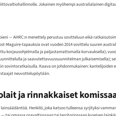
ittovaltiohallinnolle. Jokainen myöhempi australialainen digita
n pieni — AHRC:n menettely perustuu sovitteluun eikä ratkaisuto
ost-
Maguire
-tapauksia ovat vuoden 2014 sovittelu suuren austra
tu korjausohjelmalla ja paljastamattomalla korvauksella); vuod
suunnittelulla ja saavutettavuussuunnitelman julkaisemisella); s
kin sovintoratkaisulla. Kaava on johdonmukainen: kantelijoiden e
astaajat neuvottelupöytään.
lait ja rinnakkaiset komissaa
a lainsäädäntöä. Henkilö, joka katsoo tulleensa syrjityksi vamman
 — tai omassa osavaltiossaan tai territoriossaan kyseisen lainkäy