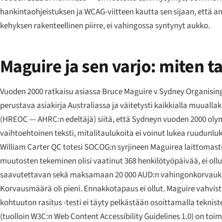
hankintaohjeistuksen ja WCAG-viitteen kautta sen sijaan, että an
kehyksen rakenteellinen piirre, ei vahingossa syntynyt aukko.
Maguire ja sen varjo: miten t
Vuoden 2000 ratkaisu asiassa
Bruce Maguire v Sydney Organisin
perustava asiakirja Australiassa ja väitetysti kaikkialla muual
(HREOC — AHRC:n edeltäjä) siitä, että Sydneyn vuoden 2000 olymp
vaihtoehtoinen teksti, mitalitaulukoita ei voinut lukea ruudunlu
William Carter QC totesi SOCOG:n syrjineen Maguirea laittomasti 
muutosten tekeminen olisi vaatinut 368 henkilötyöpäivää, ei oll
saavutettavan sekä maksamaan 20 000 AUD:n vahingonkorvauk
Korvausmäärä oli pieni. Ennakkotapaus ei ollut.
Maguire
vahvist
kohtuuton rasitus -testi ei täyty pelkästään osoittamalla tekn
(tuolloin W3C:n Web Content Accessibility Guidelines 1.0) on toi