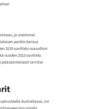
alinen
imintaan, ja useimmat
lialaisen pankin kanssa
en 2019 sovittelu osavaltion
ekä vuoden 2023 sovittelu
i pääsääntöisesti tarvitse
rit
 perusteella Australiassa, voi
ttöalueen lain nojalla.