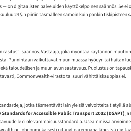
ös — on digitaalisten palveluiden käyttökelpoinen säännös. Se ei o
 kuuluu 24 §:n piiriin täsmälleen samoin kuin pankin tiskipiste
n rasitus” -säännös. Vastaaja, joka myöntää käytännön muutoin o
usta. Punnintaan vaikuttavat muun muassa hyödyn tai haitan l
 sekä taloudellisen ja muun avun saatavuus. Puolustus on tapausk
ttavasti, Commonwealth-virasto tai suuri vähittäiskauppias ei.
rdeja, jotka täsmentävät lain yleisiä velvoitteita tietyillä alo
y Standards for Accessible Public Transport 2002 (DSAPT)
ja
tettavuudelle ei ole vammaisuusstandardia. Useammissa arvioinn
wealth on johdonmukaisesti pitänyt parempana lähestyä digitaa