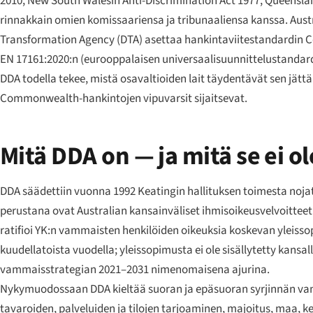
2010, New South Walesin Anti-Discrimination Act 1977, Queenslan
rinnakkain omien komissaariensa ja tribunaaliensa kanssa. Aust
Transformation Agency (DTA) asettaa hankintaviitestandardin Com
EN 17161:2020:n (eurooppalaisen universaalisuunnittelustandard
DDA todella tekee, mistä osavaltioiden lait täydentävät sen jätt
Commonwealth-hankintojen vipuvarsit sijaitsevat.
Mitä DDA on — ja mitä se ei ol
DDA säädettiin vuonna 1992 Keatingin hallituksen toimesta nojat
perustana ovat Australian kansainväliset ihmisoikeusvelvoitteet 
ratifioi YK:n vammaisten henkilöiden oikeuksia koskevan yleis
kuudellatoista vuodella; yleissopimusta ei ole sisällytetty kansa
vammaisstrategian 2021–2031 nimenomaisena ajurina.
Nykymuodossaan DDA kieltää suoran ja epäsuoran syrjinnän vamman
tavaroiden, palveluiden ja tilojen tarjoaminen, majoitus, maa, k