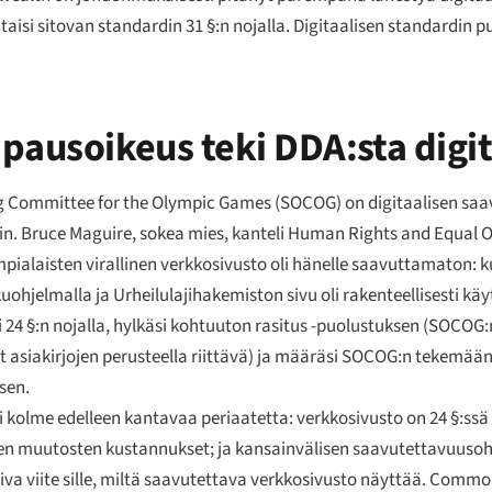
taisi sitovan standardin 31 §:n nojalla. Digitaalisen standardin 
apausoikeus teki DDA:sta digit
g Committee for the Olympic Games
(SOCOG) on digitaalisen sa
lakin. Bruce Maguire, sokea mies, kanteli Human Rights and Equal
ialaisten virallinen verkkosivusto oli hänelle saavuttamaton: k
kuohjelmalla ja Urheilulajihakemiston sivu oli rakenteellisesti k
24 §:n nojalla, hylkäsi kohtuuton rasitus -puolustuksen (SOCOG:n 
ut asiakirjojen perusteella riittävä) ja määräsi SOCOG:n tekemää
sen.
i kolme edelleen kantavaa periaatetta: verkkosivusto on 24 §:ssä 
isten muutosten kustannukset; ja kansainvälisen saavutettavuus
miva viite sille, miltä saavutettava verkkosivusto näyttää. Comm