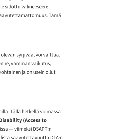
le sidottu välineeseen:
en saavutettamattomuus. Tämä
levan syrjivää, voi väittää,
uonne, vamman vaikutus,
ohtainen ja on usein ollut
illa. Tällä hetkellä voimassa
Disability (Access to
eissa — viimeksi DSAPT:n
lista saavutettavuutta DTA:n