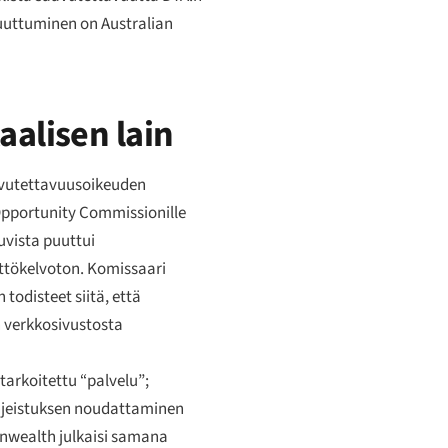
puuttuminen on Australian
aalisen lain
avutettavuusoikeuden
 Opportunity Commissionille
uvista puuttui
äyttökelvoton. Komissaari
todisteet siitä, että
n verkkosivustosta
tarkoitettu “palvelu”;
ohjeistuksen noudattaminen
onwealth julkaisi samana