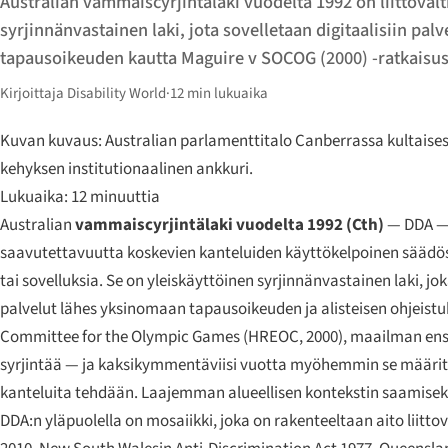
Australian vammaisсyrjintälaki vuodelta 1992 on liittovalt
syrjinnänvastainen laki, jota sovelletaan digitaalisiin palv
tapausoikeuden kautta Maguire v SOCOG (2000) -ratkaisust
Kirjoittaja Disability World
·
12 min lukuaika
Kuvan kuvaus: Australian parlamenttitalo Canberrassa kultaises
kehyksen institutionaalinen ankkuri.
Lukuaika: 12 minuuttia
Australian
vammaisсyrjintälaki vuodelta 1992 (Cth)
— DDA — o
saavutettavuutta koskevien kanteluiden käyttökelpoinen säädös. 
tai sovelluksia. Se on yleiskäyttöinen syrjinnänvastainen laki, j
palvelut lähes yksinomaan tapausoikeuden ja alisteisen ohjeist
Committee for the Olympic Games
(HREOC, 2000), maailman ensi
syrjintää — ja kaksikymmentäviisi vuotta myöhemmin se määrittä
kanteluita tehdään. Laajemman alueellisen kontekstin saamisek
DDA:n yläpuolella on mosaiikki, joka on rakenteeltaan aito liittov