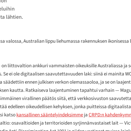
ion
eluihin
a lähtien.
sa valossa, Australian lippu liehumassa rakennuksen ikonisessa
n liittovaltion ankkuri vammaisten oikeuksille Australiassa ja 
Se ei ole digitaalisen saavutettavuuden laki: siinä ei mainita W
oka säädettiin ennen julkisen verkon olemassaoloa, ja se on laaje
uksen kautta. Ratkaiseva laajentuminen tapahtui varhain —
Magu
mmäinen virallinen päätös siitä, että verkkosivuston saavutet
ä edelleen oikeudellisen kehyksen, jonka puitteissa digitaalist
si katso
kansallinen sääntelyindeksimme
ja
CRPD:n kahdenkymme
altio: osavaltioiden ja territorioiden syrjinnänvastaiset lait — V