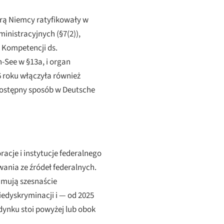
rą Niemcy ratyfikowały w
nistracyjnych (§7(2)),
 Kompetencji ds.
See w §13a, i organ
 roku włączyła również
dostępny sposób w
Deutsche
oracje i instytucje federalnego
ania ze źródeł federalnych.
mują szesnaście
edyskryminacji i — od 2025
dynku stoi powyżej lub obok