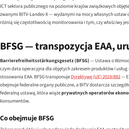
ICT sektora publicznego na poziomie krajów związkowych objęt
zwanymi BITV-Landes-X — wydanymi na mocy własnych ustaw o rów
różnią się częstotliwością monitorowania i tym, czy właściwy jes
BFSG — transpozycja EAA, u
Barrierefreiheitsstärkungsgesetz
(BFSG)
— Ustawa o Wzmocn
czym data operacyjna dla objętych zakresem produktów i usłu
stosowania EAA. BFSG transponuje
Dyrektywę (UE) 2019/882
— Eu
obejmuje federalne organy publiczne, a BITV dostarcza szczegół
federalną ustawą, która wiąże
prywatnych operatorów ekon
konsumentów.
Co obejmuje BFSG