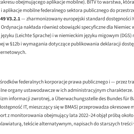
 zakresu obejmującego aplikacje mobilne). BITV to warstwa, któ
 i aplikacje mobilne federalnego sektora publicznego do przestrz
49 V3.2.1
— zharmonizowany europejski standard dostępności IC
h. Ordynacja nakłada również obowiązki specyficzne dla Niemiec
języku (
Leichte Sprache
) i w niemieckim języku migowym (DGS)
n
j w §12b i wymagania dotyczące publikowania deklaracji dostęp
nternetowych.
e środków federalnych korporacje prawa publicznego i — przez t
alne organy ustawodawcze w ich administracyjnym charakterze. 
izm informacji zwrotnej, a
Überwachungsstelle des Bundes für Ba
dostępność IT, mieszczący się w BMAS) przeprowadza okresowe m
port z monitorowania obejmujący lata 2022–24 objął próbą około 
i klawiaturą, tekście alternatywnym, napisach do starszych treści