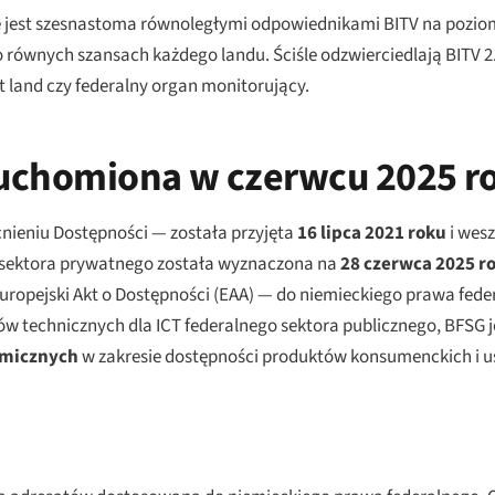
e jest szesnastoma równoległymi odpowiednikami BITV na poziom
nych szansach każdego landu. Ściśle odzwierciedlają BITV 2.0 
t land czy federalny organ monitorujący.
ruchomiona w czerwcu 2025 r
ieniu Dostępności — została przyjęta
16 lipca 2021 roku
i wesz
g sektora prywatnego została wyznaczona na
28 czerwca 2025 r
ropejski Akt o Dostępności (EAA) — do niemieckiego prawa fed
ów technicznych dla ICT federalnego sektora publicznego, BFSG j
omicznych
w zakresie dostępności produktów konsumenckich i u