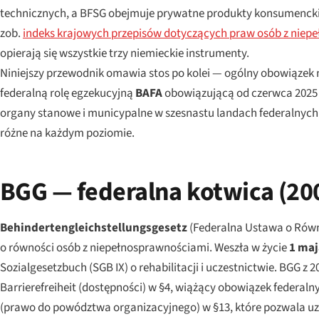
technicznych, a BFSG obejmuje prywatne produkty konsumenckie 
zob.
indeks krajowych przepisów dotyczących praw osób z niep
opierają się wszystkie trzy niemieckie instrumenty.
Niniejszy przewodnik omawia stos po kolei — ogólny obowiązek 
federalną rolę egzekucyjną
BAFA
obowiązującą od czerwca 2025 
organy stanowe i municypalne w szesnastu landach federalnych.
różne na każdym poziomie.
BGG — federalna kotwica (20
Behindertengleichstellungsgesetz
(Federalna Ustawa o Równ
o równości osób z niepełnosprawnościami. Weszła w życie
1 maj
Sozialgesetzbuch
(SGB IX) o rehabilitacji i uczestnictwie. BGG 
Barrierefreiheit
(dostępności) w §4, wiążący obowiązek federaln
(prawo do powództwa organizacyjnego) w §13, które pozwala