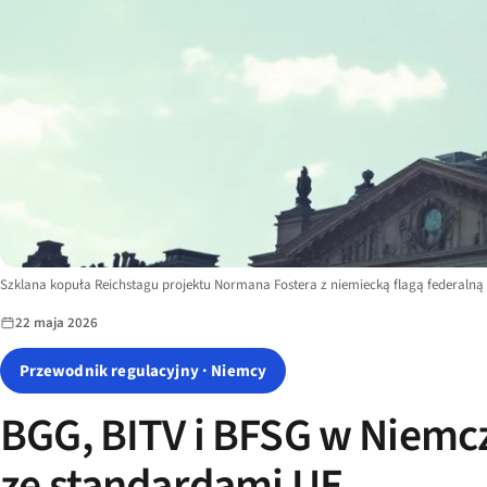
Image description:
Szklana kopuła Reichstagu projektu Normana Fostera z niemiecką flagą federalną
22 maja 2026
Przewodnik regulacyjny · Niemcy
BGG, BITV i BFSG w Niemcz
ze standardami UE