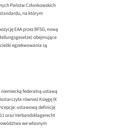
innych Państw Członkowskich
standardu, na którym
pozycję EAA przez BFSG, nową
tellungsgesetze
) obejmujące
ścieżki egzekwowania są
 niemiecką federalną ustawą
ostarczyła również Księgę IX
oncepcje: ustawową definicję
–11 oraz
Verbandsklagerecht
ć powództwa we własnym