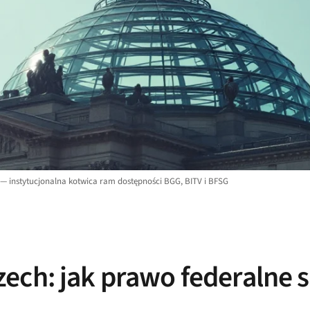
 — instytucjonalna kotwica ram dostępności BGG, BITV i BFSG
ech: jak prawo federalne s