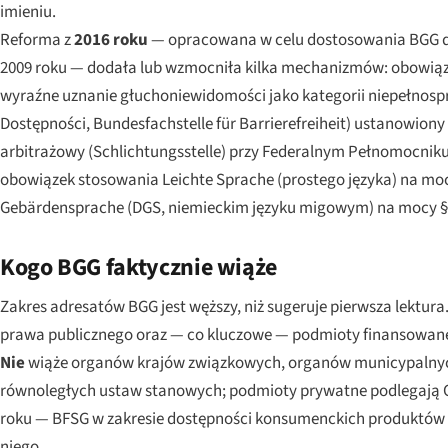
imieniu.
Reforma z
2016 roku
— opracowana w celu dostosowania BGG do
2009 roku — dodała lub wzmocniła kilka mechanizmów: obowiąz
wyraźne uznanie głuchoniewidomości jako kategorii niepełnospr
Dostępności,
Bundesfachstelle für Barrierefreiheit
) ustanowiony
arbitrażowy (
Schlichtungsstelle
) przy Federalnym Pełnomocniku
obowiązek stosowania
Leichte Sprache
(prostego języka) na mo
Gebärdensprache
(DGS, niemieckim języku migowym) na mocy §
Kogo BGG faktycznie wiąże
Zakres adresatów BGG jest węższy, niż sugeruje pierwsza lektura
prawa publicznego oraz — co kluczowe — podmioty finansowane 
Nie
wiąże organów krajów związkowych, organów municypalnyc
równoległych ustaw stanowych; podmioty prywatne podlegają Og
roku — BFSG w zakresie dostępności konsumenckich produktów i 
niego.