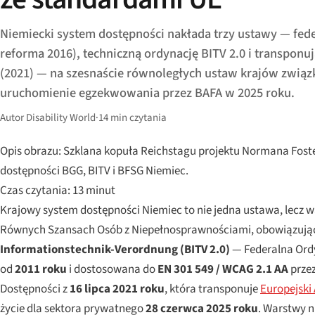
Niemiecki system dostępności nakłada trzy ustawy — fed
reforma 2016), techniczną ordynację BITV 2.0 i transponu
(2021) — na szesnaście równoległych ustaw krajów związ
uruchomienie egzekwowania przez BAFA w 2025 roku.
Autor Disability World
·
14 min czytania
Opis obrazu: Szklana kopuła Reichstagu projektu Normana Fost
dostępności BGG, BITV i BFSG Niemiec.
Czas czytania: 13 minut
Krajowy system dostępności Niemiec to nie jedna ustawa, lecz 
Równych Szansach Osób z Niepełnosprawnościami, obowiązują
Informationstechnik-Verordnung
(BITV 2.0)
— Federalna Ordy
od
2011 roku
i dostosowana do
EN 301 549 / WCAG 2.1 AA
przez
Dostępności z
16 lipca 2021 roku
, która transponuje
Europejski
życie dla sektora prywatnego
28 czerwca 2025 roku
. Warstwy n