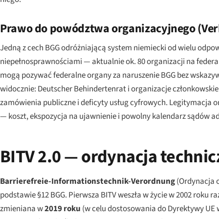
Prawo do powództwa organizacyjnego (
Ver
Jedną z cech BGG odróżniającą system niemiecki od wielu odpo
niepełnosprawnościami — aktualnie ok. 80 organizacji na federa
mogą pozywać federalne organy za naruszenie BGG bez wskazyw
widocznie:
Deutscher Behindertenrat
i organizacje członkowskie
zamówienia publiczne i deficyty usług cyfrowych. Legitymacja 
— koszt, ekspozycja na ujawnienie i powolny kalendarz sądów a
BITV 2.0 — ordynacja techni
Barrierefreie-Informationstechnik-Verordnung
(Ordynacja 
podstawie §12 BGG. Pierwsza BITV weszła w życie w 2002 roku r
zmieniana w
2019 roku
(w celu dostosowania do Dyrektywy UE w 