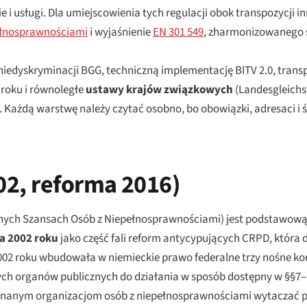
i usługi. Dla umiejscowienia tych regulacji obok transpozycji 
ełnosprawnościami
i wyjaśnienie
EN 301 549
, zharmonizowanego 
niedyskryminacji BGG, techniczną implementację BITV 2.0, trans
roku i równoległe
ustawy krajów związkowych
(
Landesgleichs
 Każdą warstwę należy czytać osobno, bo obowiązki, adresaci i 
02, reforma 2016)
ych Szansach Osób z Niepełnosprawnościami) jest podstawową
a 2002 roku
jako część fali reform antycypujących CRPD, która d
z 2002 roku wbudowała w niemieckie prawo federalne trzy nośne k
ych organów publicznych do działania w sposób dostępny w §§7
 uznanym organizacjom osób z niepełnosprawnościami wytacza