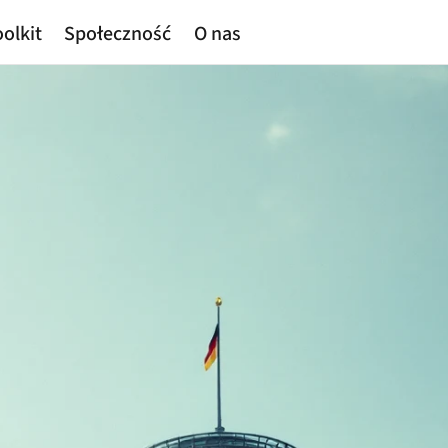
olkit
Społeczność
O nas