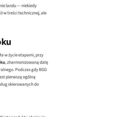
ie landu — niekiedy
w treści technicznej, ale
oku
ła w życie etapami, przy
oku
, zharmonizowaną datę
eralnego. Podczas gdy BGG
est pierwszą ogólną
sług skierowanych do