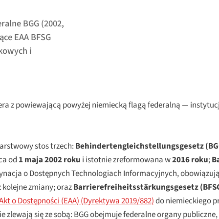
eralne BGG (2002,
jące EAA BFSG
kowych i
era z powiewającą powyżej niemiecką flagą federalną — instytu
warstwowy stos trzech:
Behindertengleichstellungsgesetz
(BG
ca od
1 maja 2002 roku
i istotnie zreformowana w
2016 roku
;
Ba
nacja o Dostępnych Technologiach Informacyjnych, obowiązując
 kolejne zmiany; oraz
Barrierefreiheitsstärkungsgesetz
(BFS
 Akt o Dostępności (EAA) (Dyrektywa 2019/882)
do niemieckiego pr
ie zlewają się ze sobą: BGG obejmuje federalne organy publiczne