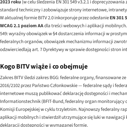
2023 roku
(w celu śledzenia EN 301 549 v3.2.1 i doprecyzowania
standard techniczny i zobowiązuje strony internetowe, intranety
W aktualnej formie BITV 2.0 inkorporuje przez odesłanie
EN 301 5
WCAG 2.1 poziom AA
dla treści webowych i aplikacji mobilnyc
549: wyraźny obowiązek w §4 dostarczenia
informacji w prostym 
federalnych organów, obowiązek mechanizmu informacji zwrotne
odzwierciedlają art. 7 Dyrektywy w sprawie dostępności stron i
Kogo BITV wiąże i co obejmuje
Zakres BITV śledzi zakres BGG: federalne organy, finansowane z
2016/2102 przez Państwo Członkowskie — federalne sądy i feder
internetowe muszą publikować deklarację dostępności i mechan
Informationstechnik
(BFIT-Bund, federalny organ monitorujący 
Komisji Europejskiej w cyklu trzyletnim. Najnowszy federalny ra
aplikacji mobilnych i stwierdził utrzymujące się luki w nawigacj
deklaracji dostępności w wymaganej formie.