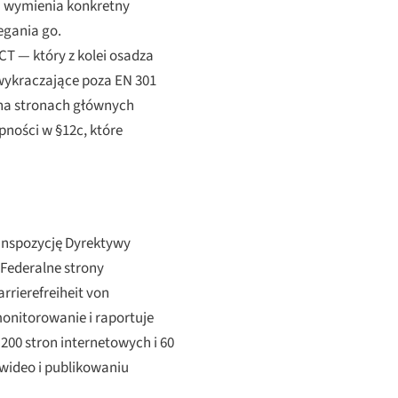
ra wymienia konkretny
egania go.
T — który z kolei osadza
 wykraczające poza EN 301
a stronach głównych
ności w §12c, które
ranspozycję Dyrektywy
Federalne strony
rrierefreiheit von
onitorowanie i raportuje
200 stron internetowych i 60
 wideo i publikowaniu