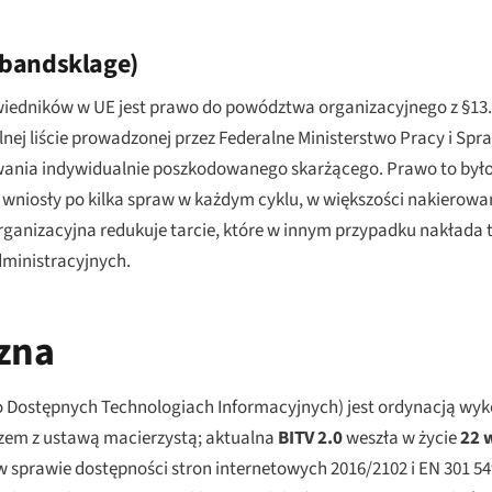
bandsklage
)
wiedników w UE jest prawo do powództwa organizacyjnego z §13.
lnej liście prowadzonej przez Federalne Ministerstwo Pracy i Sp
ania indywidualnie poszkodowanego skarżącego. Prawo to było
 wniosły po kilka spraw w każdym cyklu, w większości nakierow
organizacyjna redukuje tarcie, które w innym przypadku nakłada
dministracyjnych.
czna
o Dostępnych Technologiach Informacyjnych) jest ordynacją w
azem z ustawą macierzystą; aktualna
BITV 2.0
weszła w życie
22 
sprawie dostępności stron internetowych 2016/2102 i EN 301 54