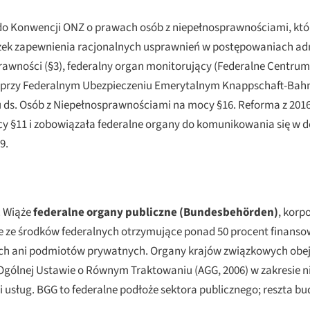
 Konwencji ONZ o prawach osób z niepełnosprawnościami, któ
ek zapewnienia racjonalnych usprawnień w postępowaniach admi
awności (§3), federalny organ monitorujący (Federalne Centrum
 przy Federalnym Ubezpieczeniu Emerytalnym Knappschaft-Bahn-
 ds. Osób z Niepełnosprawnościami na mocy §16. Reforma z 2016
cy §11 i zobowiązała federalne organy do komunikowania się w 
9.
. Wiąże
federalne organy publiczne (
Bundesbehörden
)
, korp
ze środków federalnych otrzymujące ponad 50 procent finansow
h ani podmiotów prywatnych. Organy krajów związkowych obej
ólnej Ustawie o Równym Traktowaniu (AGG, 2006) w zakresie ni
usług. BGG to federalne podłoże sektora publicznego; reszta bu