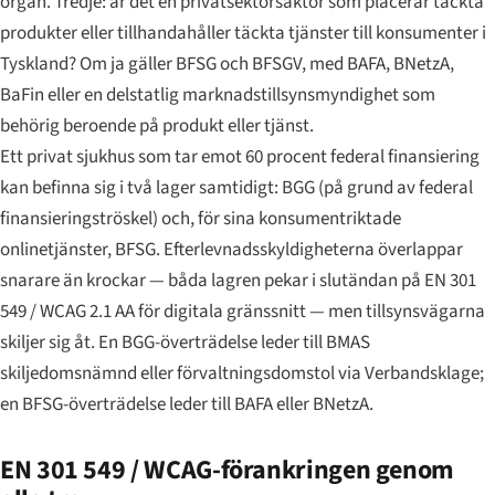
organ. Tredje: är det en privatsektorsaktör som placerar täckta
produkter eller tillhandahåller täckta tjänster till konsumenter i
Tyskland? Om ja gäller BFSG och BFSGV, med BAFA, BNetzA,
BaFin eller en delstatlig marknadstillsynsmyndighet som
behörig beroende på produkt eller tjänst.
Ett privat sjukhus som tar emot 60 procent federal finansiering
kan befinna sig i två lager samtidigt: BGG (på grund av federal
finansieringströskel) och, för sina konsumentriktade
onlinetjänster, BFSG. Efterlevnadsskyldigheterna överlappar
snarare än krockar — båda lagren pekar i slutändan på EN 301
549 / WCAG 2.1 AA för digitala gränssnitt — men tillsynsvägarna
skiljer sig åt. En BGG-överträdelse leder till BMAS
skiljedomsnämnd eller förvaltningsdomstol via
Verbandsklage
;
en BFSG-överträdelse leder till BAFA eller BNetzA.
EN 301 549 / WCAG-förankringen genom