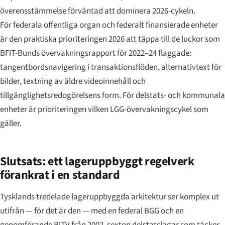
överensstämmelse förväntad att dominera 2026-cykeln.
För federala offentliga organ och federalt finansierade enheter
är den praktiska prioriteringen 2026 att täppa till de luckor som
BFIT-Bunds övervakningsrapport för 2022–24 flaggade:
tangentbordsnavigering i transaktionsflöden, alternativtext för
bilder, textning av äldre videoinnehåll och
tillgänglighetsredogörelsens form. För delstats- och kommunala
enheter är prioriteringen vilken LGG-övervakningscykel som
gäller.
Slutsats: ett lageruppbyggt regelverk
förankrat i en standard
Tysklands tredelade lageruppbyggda arkitektur ser komplex ut
utifrån — för det är den — med en federal BGG och en
genomförande BITV från 2002, sexton delstatslagar som täcker