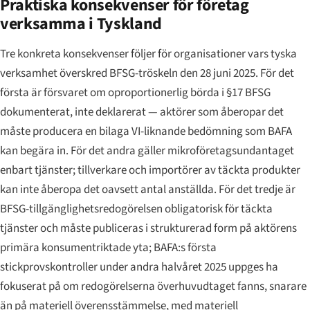
Praktiska konsekvenser för företag
verksamma i Tyskland
Tre konkreta konsekvenser följer för organisationer vars tyska
verksamhet överskred BFSG-tröskeln den 28 juni 2025. För det
första är försvaret om oproportionerlig börda i §17 BFSG
dokumenterat, inte deklarerat — aktörer som åberopar det
måste producera en bilaga VI-liknande bedömning som BAFA
kan begära in. För det andra gäller mikroföretagsundantaget
enbart tjänster; tillverkare och importörer av täckta produkter
kan inte åberopa det oavsett antal anställda. För det tredje är
BFSG-tillgänglighetsredogörelsen obligatorisk för täckta
tjänster och måste publiceras i strukturerad form på aktörens
primära konsumentriktade yta; BAFA:s första
stickprovskontroller under andra halvåret 2025 uppges ha
fokuserat på om redogörelserna överhuvudtaget fanns, snarare
än på materiell överensstämmelse, med materiell