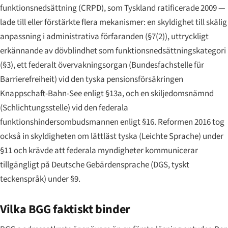
funktionsnedsättning (CRPD), som Tyskland ratificerade 2009 —
lade till eller förstärkte flera mekanismer: en skyldighet till skälig
anpassning i administrativa förfaranden (§7(2)), uttryckligt
erkännande av dövblindhet som funktionsnedsättningskategori
(§3), ett federalt övervakningsorgan (
Bundesfachstelle für
Barrierefreiheit
) vid den tyska pensionsförsäkringen
Knappschaft-Bahn-See
enligt §13a, och en skiljedomsnämnd
(
Schlichtungsstelle
) vid den federala
funktionshindersombudsmannen enligt §16. Reformen 2016 tog
också in skyldigheten om lättläst tyska (
Leichte Sprache
) under
§11 och krävde att federala myndigheter kommunicerar
tillgängligt på
Deutsche Gebärdensprache
(DGS, tyskt
teckenspråk) under §9.
Vilka BGG faktiskt binder