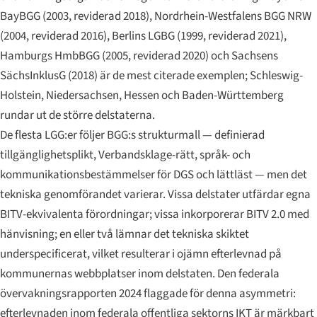
BayBGG (2003, reviderad 2018), Nordrhein-Westfalens BGG NRW
(2004, reviderad 2016), Berlins LGBG (1999, reviderad 2021),
Hamburgs HmbBGG (2005, reviderad 2020) och Sachsens
SächsInklusG (2018) är de mest citerade exemplen;
Schleswig-
Holstein
, Niedersachsen, Hessen och Baden-Württemberg
rundar ut de större delstaterna.
De flesta LGG:er följer BGG:s strukturmall — definierad
tillgänglighetsplikt,
Verbandsklage
-rätt, språk- och
kommunikationsbestämmelser för DGS och lättläst — men det
tekniska genomförandet varierar. Vissa delstater utfärdar egna
BITV-ekvivalenta förordningar; vissa inkorporerar BITV 2.0 med
hänvisning; en eller två lämnar det tekniska skiktet
underspecificerat, vilket resulterar i ojämn efterlevnad på
kommunernas webbplatser inom delstaten. Den federala
övervakningsrapporten 2024 flaggade för denna asymmetri:
efterlevnaden inom federala offentliga sektorns IKT är märkbart