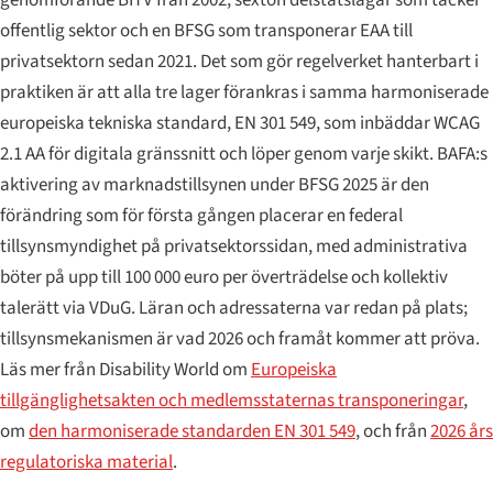
offentlig sektor och en BFSG som transponerar EAA till
privatsektorn sedan 2021. Det som gör regelverket hanterbart i
praktiken är att alla tre lager förankras i samma harmoniserade
europeiska tekniska standard, EN 301 549, som inbäddar WCAG
2.1 AA för digitala gränssnitt och löper genom varje skikt. BAFA:s
aktivering av marknadstillsynen under BFSG 2025 är den
förändring som för första gången placerar en federal
tillsynsmyndighet på privatsektorssidan, med administrativa
böter på upp till 100 000 euro per överträdelse och kollektiv
talerätt via VDuG. Läran och adressaterna var redan på plats;
tillsynsmekanismen är vad 2026 och framåt kommer att pröva.
Läs mer från Disability World om
Europeiska
tillgänglighetsakten och medlemsstaternas transponeringar
,
om
den harmoniserade standarden EN 301 549
, och från
2026 års
regulatoriska material
.