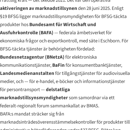
i rättslig kraft — det skedde 2021. Det var den operativa
aktiveringen av marknadstillsynen
den 28 juni 2025. Enligt
§19 BFSG ligger marknadstillsynsmyndigheten för BFSG-täckta
produkter
hos
Bundesamt für Wirtschaft und
Ausfuhrkontrolle
(BAFA)
— federala ämbetsverket för
ekonomiska frågor och exportkontroll, med säte i Eschborn. För
BFSG-täckta
tjänster
är behörigheten fördelad:
Bundesnetzagentur
(BNetzA)
för elektroniska
kommunikationstjänster,
BaFin
för konsumentbanktjänster,
Landesmedienanstalten
för tillgångstjänster för audiovisuella
medier, och — för e-handel, e-böcker och informationstjänster
för persontransport —
delstatliga
marknadstillsynsmyndigheter
som samordnar via ett
federalt-regionalt forum sammankallat av BMAS.
BAFA:s mandat sträcker sig från
marknadsinträdesöverensstämmelsekontroller för produkter till