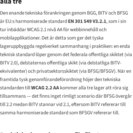
alla tre
Den enande tekniska förankringen genom BGG, BITV och BFSG
är EU:s harmoniserade standard
EN 301 549 V3.2.1
, som i sin
tur inbäddar WCAG 2.1 nivå AA för webbinnehåll och
mobilapplikationer. Det är detta som ger det tyska
lageruppbyggda regelverket sammanhang i praktiken: en enda
teknisk standard löper genom det federala offentliga skiktet (via
BITV 2.0), delstaternas offentliga skikt (via delstatliga BITV-
ekvivalenter) och privatsektorsskiktet (via BFSG/BFSGV). När en
framtida tysk genomförandeförordning höjer den tekniska
standarden till
WCAG 2.2 AA
kommer alla tre lager att röra sig
tillsammans — det finns inget rimligt scenario där BFSG övergår
till 2.2 medan BITV stannar vid 2.1, eftersom BITV refererar till
samma harmoniserade standard som BFSGV refererar till.