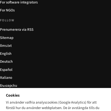
For software integrators
For NGOs
FOLLOW
Prenumerera via RSS
Sitemap
llms.txt
English
Deutsch
Español
Italiano
Български
简体中文
Cookies
Vi använder valfria analyscookies (Google Analytics) för att
förstå hur du använder webbplatsen. De är avstängda tills du