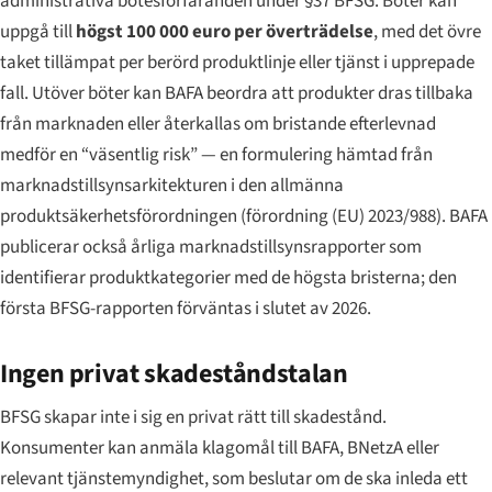
administrativa bötesförfaranden under §37 BFSG. Böter kan
uppgå till
högst 100 000 euro per överträdelse
, med det övre
taket tillämpat per berörd produktlinje eller tjänst i upprepade
fall. Utöver böter kan BAFA beordra att produkter dras tillbaka
från marknaden eller återkallas om bristande efterlevnad
medför en “väsentlig risk” — en formulering hämtad från
marknadstillsynsarkitekturen i den allmänna
produktsäkerhetsförordningen (förordning (EU) 2023/988). BAFA
publicerar också årliga marknadstillsynsrapporter som
identifierar produktkategorier med de högsta bristerna; den
första BFSG-rapporten förväntas i slutet av 2026.
Ingen privat skadeståndstalan
BFSG skapar inte i sig en privat rätt till skadestånd.
Konsumenter kan anmäla klagomål till BAFA, BNetzA eller
relevant tjänstemyndighet, som beslutar om de ska inleda ett