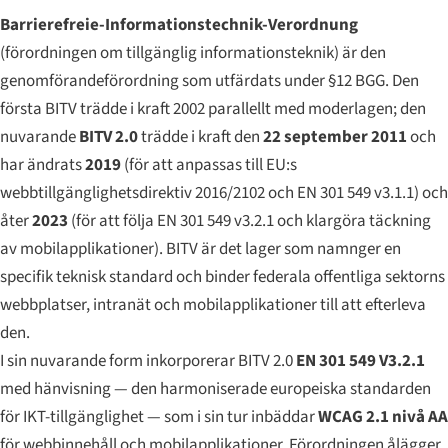
Barrierefreie-Informationstechnik-Verordnung
(förordningen om tillgänglig informationsteknik) är den
genomförandeförordning som utfärdats under §12 BGG. Den
första BITV trädde i kraft 2002 parallellt med moderlagen; den
nuvarande
BITV 2.0
trädde i kraft den
22 september 2011
och
har ändrats
2019
(för att anpassas till EU:s
webbtillgänglighetsdirektiv 2016/2102 och EN 301 549 v3.1.1) och
åter
2023
(för att följa EN 301 549 v3.2.1 och klargöra täckning
av mobilapplikationer). BITV är det lager som namnger en
specifik teknisk standard och binder federala offentliga sektorns
webbplatser, intranät och mobilapplikationer till att efterleva
den.
I sin nuvarande form inkorporerar BITV 2.0
EN 301 549 V3.2.1
med hänvisning — den harmoniserade europeiska standarden
för IKT-tillgänglighet — som i sin tur inbäddar
WCAG 2.1 nivå AA
för webbinnehåll och mobilapplikationer. Förordningen ålägger