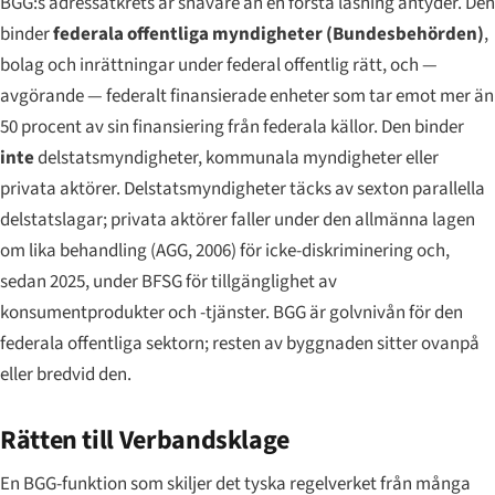
BGG:s adressatkrets är snävare än en första läsning antyder. Den
binder
federala offentliga myndigheter (
Bundesbehörden
)
,
bolag och inrättningar under federal offentlig rätt, och —
avgörande — federalt finansierade enheter som tar emot mer än
50 procent av sin finansiering från federala källor. Den binder
inte
delstatsmyndigheter, kommunala myndigheter eller
privata aktörer. Delstatsmyndigheter täcks av sexton parallella
delstatslagar; privata aktörer faller under den allmänna lagen
om lika behandling (AGG, 2006) för icke-diskriminering och,
sedan 2025, under BFSG för tillgänglighet av
konsumentprodukter och -tjänster. BGG är golvnivån för den
federala offentliga sektorn; resten av byggnaden sitter ovanpå
eller bredvid den.
Rätten till
Verbandsklage
En BGG-funktion som skiljer det tyska regelverket från många