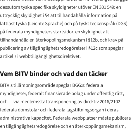
dessutom tyska specifika skyldigheter utöver EN 301 549: en
uttrycklig skyldighet i §4 att tillhandahålla
information på
lättläst tyska (
Leichte Sprache
) och på tyskt teckenspråk (DGS)
på federala myndigheters startsidor, en skyldighet att
tillhandahålla en återkopplingsmekanism i §12b, och krav på
publicering av tillgänglighetsredogörelser i §12c som speglar
artikel 7 i webbtillgänglighetsdirektivet.
Vem BITV binder och vad den täcker
BITV:s tillämpningsområde speglar BGG:s: federala
myndigheter, federalt finansierade bolag under offentlig rätt,
och — via medlemsstattransponering av direktiv 2016/2102 —
federala domstolar och federala lagstiftningsorgan i deras
administrativa kapacitet. Federala webbplatser måste publicera
en tillgänglighetsredogörelse och en återkopplingsmekanism,