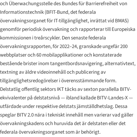
och
Überwachungsstelle des Bundes für Barrierefreiheit von
Informationstechnik
(BFIT-Bund, det federala
övervakningsorganet för IT-tillgänglighet, inrättat vid BMAS)
genomför periodisk övervakning och rapporterar till Europeiska
kommissionen i treårscykler. Den senaste federala
övervakningsrapporten, för 2022–24, granskade ungefär 200
webbplatser och 60 mobilapplikationer och konstaterade
bestående brister inom tangentbordsnavigering, alternativtext,
textning av äldre videoinnehåll och publicering av
tillgänglighetsredogörelser i överensstämmande form.
Delstatlig offentlig sektors IKT täcks av sexton parallella BITV-
ekvivalenter på delstatsnivå — ibland kallade BITV-Landes-X —
utfärdade under respektive delstats jämställdhetslag. Dessa
speglar BITV 2.0 nära i tekniskt innehåll men varierar vad gäller
övervakningskadens och huruvida det är delstaten eller det
federala övervakningsorganet som är behörigt.