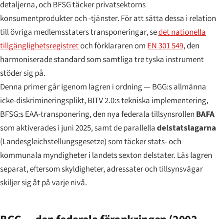
detaljerna, och BFSG täcker privatsektorns
konsumentprodukter och -tjänster. För att sätta dessa i relation
till övriga medlemsstaters transponeringar, se
det nationella
tillgänglighetsregistret
och förklararen om
EN 301 549
, den
harmoniserade standard som samtliga tre tyska instrument
stöder sig på.
Denna primer går igenom lagren i ordning — BGG:s allmänna
icke-diskrimineringsplikt, BITV 2.0:s tekniska implementering,
BFSG:s EAA-transponering, den nya federala tillsynsrollen
BAFA
som aktiverades i juni 2025, samt de parallella
delstatslagarna
(
Landesgleichstellungsgesetze
) som täcker stats- och
kommunala myndigheter i landets sexton delstater. Läs lagren
separat, eftersom skyldigheter, adressater och tillsynsvägar
skiljer sig åt på varje nivå.