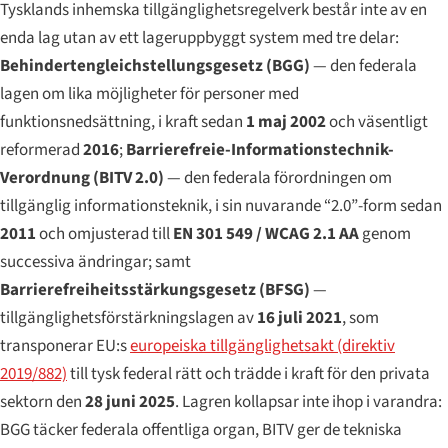
Tysklands inhemska tillgänglighetsregelverk består inte av en
enda lag utan av ett lageruppbyggt system med tre delar:
Behindertengleichstellungsgesetz
(BGG)
— den federala
lagen om lika möjligheter för personer med
funktionsnedsättning, i kraft sedan
1 maj 2002
och väsentligt
reformerad
2016
;
Barrierefreie-Informationstechnik-
Verordnung
(BITV 2.0)
— den federala förordningen om
tillgänglig informationsteknik, i sin nuvarande “2.0”-form sedan
2011
och omjusterad till
EN 301 549 / WCAG 2.1 AA
genom
successiva ändringar; samt
Barrierefreiheitsstärkungsgesetz
(BFSG)
—
tillgänglighetsförstärkningslagen av
16 juli 2021
, som
transponerar EU:s
europeiska tillgänglighetsakt (direktiv
2019/882)
till tysk federal rätt och trädde i kraft för den privata
sektorn den
28 juni 2025
. Lagren kollapsar inte ihop i varandra:
BGG täcker federala offentliga organ, BITV ger de tekniska