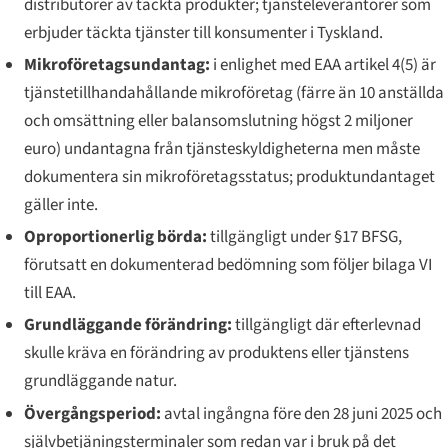
distributörer av täckta produkter; tjänsteleverantörer som
erbjuder täckta tjänster till konsumenter i Tyskland.
Mikroföretagsundantag:
i enlighet med EAA artikel 4(5) är
tjänstetillhandahållande mikroföretag (färre än 10 anställda
och omsättning eller balansomslutning högst 2 miljoner
euro) undantagna från tjänsteskyldigheterna men måste
dokumentera sin mikroföretagsstatus; produktundantaget
gäller
inte
.
Oproportionerlig börda:
tillgängligt under §17 BFSG,
förutsatt en dokumenterad bedömning som följer bilaga VI
till EAA.
Grundläggande förändring:
tillgängligt där efterlevnad
skulle kräva en förändring av produktens eller tjänstens
grundläggande natur.
Övergångsperiod:
avtal ingångna före den 28 juni 2025 och
självbetjäningsterminaler som redan var i bruk på det