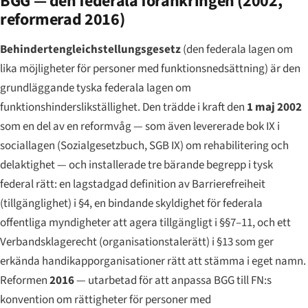
BGG — den federala förankringen (2002,
reformerad 2016)
Behindertengleichstellungsgesetz
(den federala lagen om
lika möjligheter för personer med funktionsnedsättning) är den
grundläggande tyska federala lagen om
funktionshinderslikställighet. Den trädde i kraft den
1 maj 2002
som en del av en reformvåg — som även levererade bok IX i
sociallagen (
Sozialgesetzbuch
, SGB IX) om rehabilitering och
delaktighet — och installerade tre bärande begrepp i tysk
federal rätt: en lagstadgad definition av
Barrierefreiheit
(tillgänglighet) i §4, en bindande skyldighet för federala
offentliga myndigheter att agera tillgängligt i §§7–11, och ett
Verbandsklagerecht
(organisationstalerätt) i §13 som ger
erkända handikapporganisationer rätt att stämma i eget namn.
Reformen
2016
— utarbetad för att anpassa BGG till FN:s
konvention om rättigheter för personer med