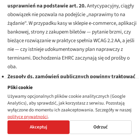
usprawnień na podstawie art. 20.
Antycypacyjny, ciągły
obowiązek nie pozwala na podejście „naprawimy to na
żądanie“. W przypadku kasy w sklepie e-commerce, aplikacji
bankowej, strony z zakupem biletów — pytanie brzmi, czy
bieżące rozwiązanie w praktyce spełnia WCAG 2.2 AA, a jeśli
nie — czy istnieje udokumentowany plan naprawczy z
terminami. Dochodzenia EHRC zaczynają się od prośby o
oba.
Zespoły ds. zamówień publicznych powinny traktować
WCAG 2.2 AA jako bezwzględne kryterium wyboru
Pliki cookie
dostawcy.
Aktualizacja wytycznych Crown Commercial
Używamy opcjonalnych plików cookie analitycznych (Google
Service jest w toku; operatorzy ram działają z
Analytics), aby sprawdzić, jak korzystasz z serwisu. Pozostają
wyłączone do momentu ich zaakceptowania. Szczegóły w naszej
wyprzedzeniem wobec zmian ustawowych; a dostawca,
polityce prywatności
.
którego cyfrowe produkty nie spełniają 2.2, jest ryzykiem
Akceptuj
Odrzuć
zamówień publicznych dla instytucji zamawiającej w
zakresie zgodności z PSED, a nie tylko z PSBAR.