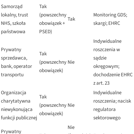
Samorząd
Tak
lokalny, trust
(powszechny
Monitoring GDS;
Tak
NHS, szkoła
obowiązek +
skargi; EHRC
państwowa
PSED)
Indywidualne
Prywatny
roszczenia w
Tak
sprzedawca,
sądzie
(powszechny
Nie
bank, operator
okręgowym;
obowiązek)
transportu
dochodzenie EHRC
z art. 23
Organizacja
Indywidualne
Tak
charytatywna
roszczenia; nacisk
(powszechny
Nie
niewykonująca
regulatora
obowiązek)
funkcji publicznej
sektorowego
Nie
Prywatny