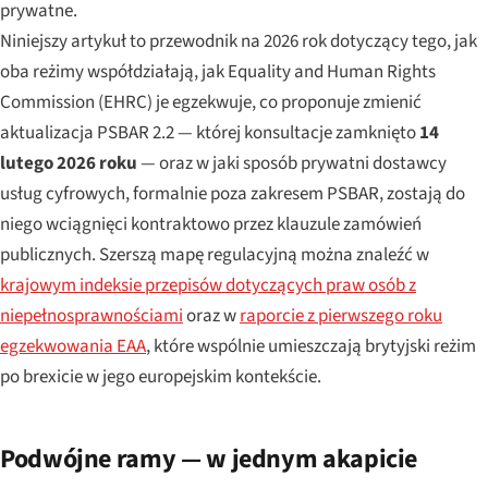
prywatne.
Niniejszy artykuł to przewodnik na 2026 rok dotyczący tego, jak
oba reżimy współdziałają, jak Equality and Human Rights
Commission (EHRC) je egzekwuje, co proponuje zmienić
aktualizacja PSBAR 2.2 — której konsultacje zamknięto
14
lutego 2026 roku
— oraz w jaki sposób prywatni dostawcy
usług cyfrowych, formalnie poza zakresem PSBAR, zostają do
niego wciągnięci kontraktowo przez klauzule zamówień
publicznych. Szerszą mapę regulacyjną można znaleźć w
krajowym indeksie przepisów dotyczących praw osób z
niepełnosprawnościami
oraz w
raporcie z pierwszego roku
egzekwowania EAA
, które wspólnie umieszczają brytyjski reżim
po brexicie w jego europejskim kontekście.
Podwójne ramy — w jednym akapicie