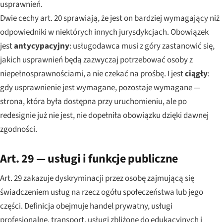
usprawnień.
Dwie cechy art. 20 sprawiają, że jest on bardziej wymagający niż
odpowiedniki w niektórych innych jurysdykcjach. Obowiązek
jest
antycypacyjny
: usługodawca musi z góry zastanowić się,
jakich usprawnień będą zazwyczaj potrzebować osoby z
niepełnosprawnościami, a nie czekać na prośbę. I jest
ciągły
:
gdy usprawnienie jest wymagane, pozostaje wymagane —
strona, która była dostępna przy uruchomieniu, ale po
redesignie już nie jest, nie dopełniła obowiązku dzięki dawnej
zgodności.
Art. 29 — usługi i funkcje publiczne
Art. 29 zakazuje dyskryminacji przez osobę zajmującą się
świadczeniem usług na rzecz ogółu społeczeństwa lub jego
części. Definicja obejmuje handel prywatny, usługi
profesjonalne, transport, usługi zbliżone do edukacyjnych i