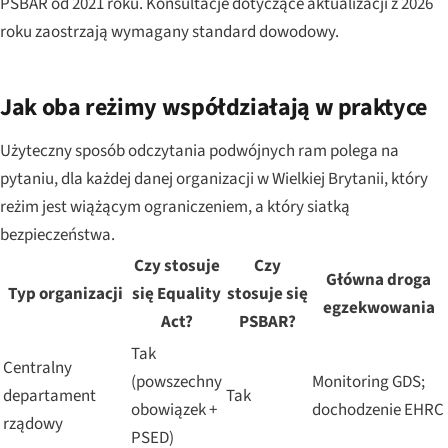
PSBAR od 2021 roku. Konsultacje dotyczące aktualizacji z 2026
roku zaostrzają wymagany standard dowodowy.
Jak oba reżimy współdziałają w praktyce
Użyteczny sposób odczytania podwójnych ram polega na
pytaniu, dla każdej danej organizacji w Wielkiej Brytanii, który
reżim jest wiążącym ograniczeniem, a który siatką
bezpieczeństwa.
Czy stosuje
Czy
Główna droga
Typ organizacji
się Equality
stosuje się
egzekwowania
Act?
PSBAR?
Tak
Centralny
(powszechny
Monitoring GDS;
departament
Tak
obowiązek +
dochodzenie EHRC
rządowy
PSED)