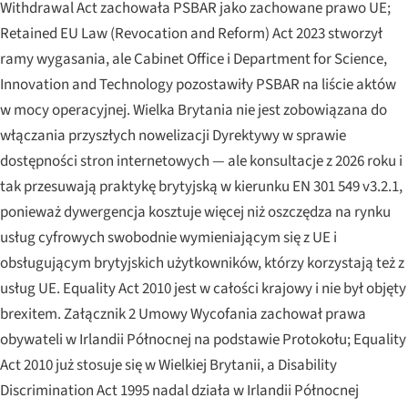
Withdrawal Act zachowała PSBAR jako zachowane prawo UE;
Retained EU Law (Revocation and Reform) Act 2023 stworzył
ramy wygasania, ale Cabinet Office i Department for Science,
Innovation and Technology pozostawiły PSBAR na liście aktów
w mocy operacyjnej. Wielka Brytania nie jest zobowiązana do
włączania przyszłych nowelizacji Dyrektywy w sprawie
dostępności stron internetowych — ale konsultacje z 2026 roku i
tak przesuwają praktykę brytyjską w kierunku EN 301 549 v3.2.1,
ponieważ dywergencja kosztuje więcej niż oszczędza na rynku
usług cyfrowych swobodnie wymieniającym się z UE i
obsługującym brytyjskich użytkowników, którzy korzystają też z
usług UE. Equality Act 2010 jest w całości krajowy i nie był objęty
brexitem. Załącznik 2 Umowy Wycofania zachował prawa
obywateli w Irlandii Północnej na podstawie Protokołu; Equality
Act 2010 już stosuje się w Wielkiej Brytanii, a Disability
Discrimination Act 1995 nadal działa w Irlandii Północnej