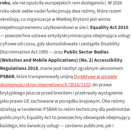
roku
, ale nie opuściła europejskich ram dostępności. W 2026
roku obok siebie nadal funkcjonują dwa reżimy, które razem
określają, co organizacja w Wielkiej Brytanii jest winna
niepełnosprawnemu użytkownikowi w sieci:
Equality Act 2010
— powszechna ustawa antydyskryminacyjna obejmująca usługi
cyfrowe od czasu, gdy skonsolidowała i zastąpiła Disability
Discrimination Act 1995 — oraz
Public Sector Bodies
(Websites and Mobile Applications) (No. 2) Accessibility
Regulations 2018
, znane pod niezbyt zgrabnym akronimem
PSBAR
, które transponowały unijną
Dyrektywę w sprawie
dostępności stron internetowych (2016/2102)
do prawa
brytyjskiego jeszcze przed brexitem i przetrwały wystąpienie
jako prawo UE zachowane w porządku krajowym. Oba reżimy
działają w tandemie: PSBAR to reżim techniczny dla podmiotów
publicznych; Equality Act to powszechny obowiązek obejmujący
każdego, kto świadczy usługi — zarówno publiczne, jak i