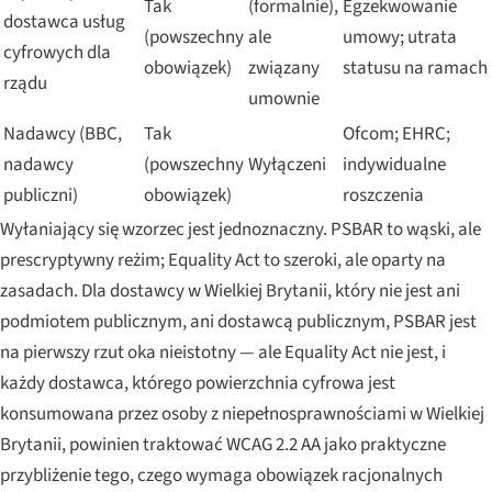
Tak
(formalnie),
Egzekwowanie
dostawca usług
(powszechny
ale
umowy; utrata
cyfrowych dla
obowiązek)
związany
statusu na ramach
rządu
umownie
Nadawcy (BBC,
Tak
Ofcom; EHRC;
nadawcy
(powszechny
Wyłączeni
indywidualne
publiczni)
obowiązek)
roszczenia
Wyłaniający się wzorzec jest jednoznaczny. PSBAR to wąski, ale
prescryptywny reżim; Equality Act to szeroki, ale oparty na
zasadach. Dla dostawcy w Wielkiej Brytanii, który nie jest ani
podmiotem publicznym, ani dostawcą publicznym, PSBAR jest
na pierwszy rzut oka nieistotny — ale Equality Act nie jest, i
każdy dostawca, którego powierzchnia cyfrowa jest
konsumowana przez osoby z niepełnosprawnościami w Wielkiej
Brytanii, powinien traktować WCAG 2.2 AA jako praktyczne
przybliżenie tego, czego wymaga obowiązek racjonalnych