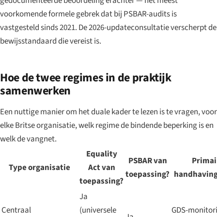
gedocumenteerde beoordeling erachter — het meest
voorkomende formele gebrek dat bij PSBAR-audits is
vastgesteld sinds 2021. De 2026-updateconsultatie verscherpt de
bewijsstandaard die vereist is.
Hoe de twee regimes in de praktijk
samenwerken
Een nuttige manier om het duale kader te lezen is te vragen, voor
elke Britse organisatie, welk regime de bindende beperking is en
welk de vangnet.
Equality
PSBAR van
Primai
Type organisatie
Act van
toepassing?
handhaving
toepassing?
Ja
Centraal
(universele
GDS-monitori
Ja