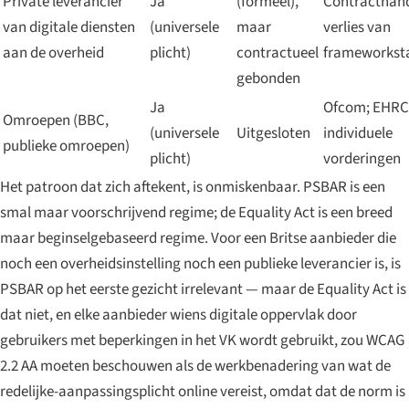
Private leverancier
Ja
(formeel),
Contracthan
van digitale diensten
(universele
maar
verlies van
aan de overheid
plicht)
contractueel
frameworkst
gebonden
Ja
Ofcom; EHRC
Omroepen (BBC,
(universele
Uitgesloten
individuele
publieke omroepen)
plicht)
vorderingen
Het patroon dat zich aftekent, is onmiskenbaar. PSBAR is een
smal maar voorschrijvend regime; de Equality Act is een breed
maar beginselgebaseerd regime. Voor een Britse aanbieder die
noch een overheidsinstelling noch een publieke leverancier is, is
PSBAR op het eerste gezicht irrelevant — maar de Equality Act is
dat niet, en elke aanbieder wiens digitale oppervlak door
gebruikers met beperkingen in het VK wordt gebruikt, zou WCAG
2.2 AA moeten beschouwen als de werkbenadering van wat de
redelijke-aanpassingsplicht online vereist, omdat dat de norm is