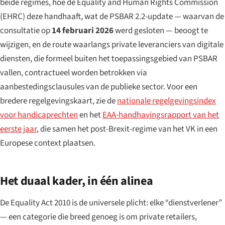
beide regimes, hoe de Equality and Human Rights Commission
(EHRC) deze handhaaft, wat de PSBAR 2.2-update — waarvan de
consultatie op
14 februari 2026
werd gesloten — beoogt te
wijzigen, en de route waarlangs private leveranciers van digitale
diensten, die formeel buiten het toepassingsgebied van PSBAR
vallen, contractueel worden betrokken via
aanbestedingsclausules van de publieke sector. Voor een
bredere regelgevingskaart, zie de
nationale regelgevingsindex
voor handicaprechten
en het
EAA-handhavingsrapport van het
eerste jaar
, die samen het post-Brexit-regime van het VK in een
Europese context plaatsen.
Het duaal kader, in één alinea
De Equality Act 2010 is de universele plicht: elke “dienstverlener”
— een categorie die breed genoeg is om private retailers,