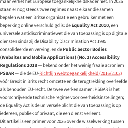
maar verliet het Europese toegankelijkheidskader niet. In 2026
staan er nog steeds twee regimes naast elkaar die samen
bepalen wat een Britse organisatie een gebruiker met een
beperking online verschuldigd is: de
Equality Act 2010
, een
universele antidiscriminatiewet die van toepassing is op digitale
diensten sinds zij de Disability Discrimination Act 1995
consolideerde en verving, en de
Public Sector Bodies
(Websites and Mobile Applications) (No. 2) Accessibility
Regulations 2018
— bekend onder het weinig fraaie acroniem
PSBAR
— die de EU-
Richtlijn webtoegankelijkheid (2016/2102)
vóór Brexit in Brits recht omzette en de terugtrekking overleefde
als behouden EU-recht. De twee werken samen: PSBAR is het
voorschrijvende technische regime voor overheidsinstellingen;
de Equality Act is de universele plicht die van toepassing is op
iedereen, publiek of privaat, die een dienst verleent.
Dit artikel is een primer voor 2026 over de wisselwerking tussen