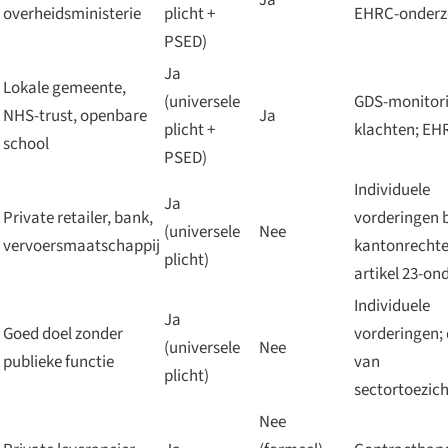
overheidsministerie
plicht +
EHRC-onderz
PSED)
Ja
Lokale gemeente,
(universele
GDS-monitori
NHS-trust, openbare
Ja
plicht +
klachten; EH
school
PSED)
Individuele
Ja
Private retailer, bank,
vorderingen b
(universele
Nee
vervoersmaatschappij
kantonrechte
plicht)
artikel 23-on
Individuele
Ja
Goed doel zonder
vorderingen;
(universele
Nee
publieke functie
van
plicht)
sectortoezic
Nee