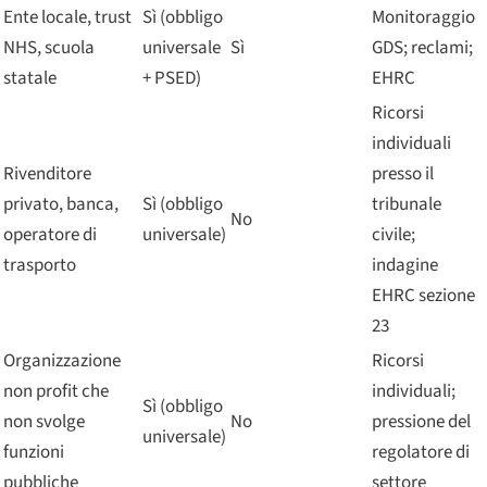
Ente locale, trust
Sì (obbligo
Monitoraggio
NHS, scuola
universale
Sì
GDS; reclami;
statale
+ PSED)
EHRC
Ricorsi
individuali
Rivenditore
presso il
privato, banca,
Sì (obbligo
tribunale
No
operatore di
universale)
civile;
trasporto
indagine
EHRC sezione
23
Organizzazione
Ricorsi
non profit che
individuali;
Sì (obbligo
non svolge
No
pressione del
universale)
funzioni
regolatore di
pubbliche
settore