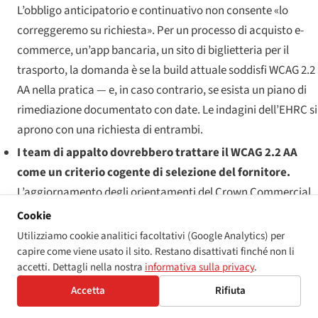
L’obbligo anticipatorio e continuativo non consente «lo
correggeremo su richiesta». Per un processo di acquisto e-
commerce, un’app bancaria, un sito di biglietteria per il
trasporto, la domanda è se la build attuale soddisfi WCAG 2.2
AA nella pratica — e, in caso contrario, se esista un piano di
rimediazione documentato con date. Le indagini dell’EHRC si
aprono con una richiesta di entrambi.
I team di appalto dovrebbero trattare il WCAG 2.2 AA
come un criterio cogente di selezione del fornitore.
L’aggiornamento degli orientamenti del Crown Commercial
Service è in corso; gli operatori del quadro si stanno
Cookie
muovendo prima della modifica statutaria; e un fornitore i
Utilizziamo cookie analitici facoltativi (Google Analytics) per
cui prodotti digitali non soddisfano il 2.2 è un rischio di
capire come viene usato il sito. Restano disattivati finché non li
accetti. Dettagli nella nostra
informativa sulla privacy
.
appalto per la conformità PSED dell’autorità aggiudicatrice,
non solo per la sua conformità PSBAR.
Accetta
Rifiuta