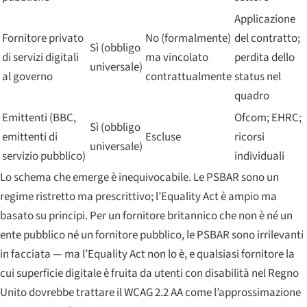
Applicazione
Fornitore privato
No (formalmente)
del contratto;
Sì (obbligo
di servizi digitali
ma vincolato
perdita dello
universale)
al governo
contrattualmente
status nel
quadro
Emittenti (BBC,
Ofcom; EHRC;
Sì (obbligo
emittenti di
Escluse
ricorsi
universale)
servizio pubblico)
individuali
Lo schema che emerge è inequivocabile. Le PSBAR sono un
regime ristretto ma prescrittivo; l’Equality Act è ampio ma
basato su principi. Per un fornitore britannico che non è né un
ente pubblico né un fornitore pubblico, le PSBAR sono irrilevanti
in facciata — ma l’Equality Act non lo è, e qualsiasi fornitore la
cui superficie digitale è fruita da utenti con disabilità nel Regno
Unito dovrebbe trattare il WCAG 2.2 AA come l’approssimazione