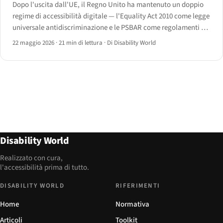
Dopo l'uscita dall'UE, il Regno Unito ha mantenuto un doppio
regime di accessibilità digitale — l'Equality Act 2010 come legge
universale antidiscriminazione e le PSBAR come regolamenti del
settore pubblico che recepiscono la Direttiva sull'accessibilità
22 maggio 2026
·
21 min di lettura
·
Di Disability World
web.
Disability World
Realizzato con cura,
l'accessibilità prima di tutto.
DISABILITY WORLD
RIFERIMENTI
Home
Normativa
Articoli
Toolkit