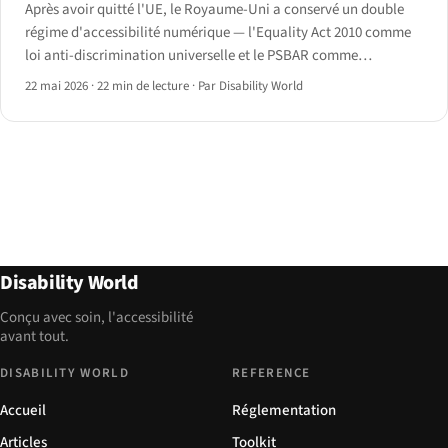
Après avoir quitté l'UE, le Royaume-Uni a conservé un double
régime d'accessibilité numérique — l'Equality Act 2010 comme
loi anti-discrimination universelle et le PSBAR comme
réglementation du secteur public transposant la Directive sur
22 mai 2026
·
22 min de lecture
·
Par Disability World
l'accessibilité web.
Disability World
Conçu avec soin, l'accessibilité
avant tout.
DISABILITY WORLD
REFERENCE
Accueil
Réglementation
Articles
Toolkit