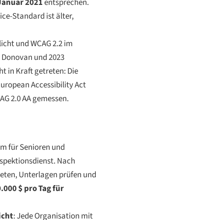
 Januar 2021
entsprechen.
ice-Standard ist älter,
tlicht und WCAG 2.2 im
h Donovan und 2023
t in Kraft getreten: Die
uropean Accessibility Act
CAG 2.0 AA gemessen.
um für Senioren und
nspektionsdienst. Nach
eten, Unterlagen prüfen und
.000 $ pro Tag für
icht
: Jede Organisation mit