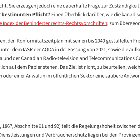
icht. Sie erzeugen jedoch eine dauerhafte Frage zur Zuständigkeit
er bestimmten Pflicht?
Einen Überblick darüber, wie die kanadi
e Index der Behindertenrechts-Rechtsvorschriften
; zum übergeo
en, den Konformitätszeitplan mit seinen bis 2040 gestaffelten Fri
unter dem IASR der AODA in der Fassung von 2021, sowie die a
da und der Canadian Radio-television and Telecommunications 
uf dem Papier stehen. Das Ziel ist nicht, zu beurteilen, welches 
der einer Anwältin im öffentlichen Sektor eine saubere Antwort 
, 1867, Abschnitte 91 und 92) teilt die Regelungshoheit zwisch
Dienstleistungen und Verbraucherschutz liegen bei den Provinze