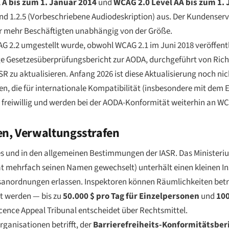
 A bis zum 1. Januar 2014
und
WCAG 2.0 Level AA bis zum 1.
l) und 1.2.5 (Vorbeschriebene Audiodeskription) aus. Der Kundenserv
r mehr Beschäftigten unabhängig von der Größe.
WCAG 2.2 umgestellt wurde, obwohl WCAG 2.1 im Juni 2018 veröffen
e Gesetzesüberprüfungsbericht zur AODA, durchgeführt von Ric
 zu aktualisieren. Anfang 2026 ist diese Aktualisierung noch nich
n, die für internationale Kompatibilität (insbesondere mit dem E
s freiwillig und werden bei der AODA-Konformität weiterhin an W
en, Verwaltungsstrafen
zes und in den allgemeinen Bestimmungen der IASR. Das Ministeri
 hat mehrfach seinen Namen gewechselt) unterhält einen kleinen I
sanordnungen erlassen. Inspektoren können Räumlichkeiten betr
 werden — bis zu
50.000 $ pro Tag für Einzelpersonen
und
100
ce Appeal Tribunal entscheidet über Rechtsmittel.
rganisationen betrifft, der
Barrierefreiheits-Konformitätsber