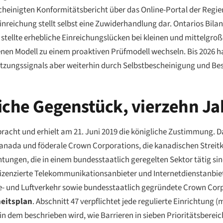
scheinigten Konformitätsbericht über das Online-Portal der Regi
Einreichung stellt selbst eine Zuwiderhandlung dar. Ontarios Bila
stellte erhebliche Einreichungslücken bei kleinen und mittelgr
nen Modell zu einem proaktiven Prüfmodell wechseln. Bis 2026 ha
tzungssignals aber weiterhin durch Selbstbescheinigung und Bes
iche Gegenstück, vierzehn Ja
racht und erhielt am 21. Juni 2019 die königliche Zustimmung. Das
 Kanada und föderale Crown Corporations, die kanadischen Streit
ungen, die in einem bundesstaatlich geregelten Sektor tätig sind.
izenzierte Telekommunikationsanbieter und Internetdienstanbiet
e- und Luftverkehr sowie bundesstaatlich gegründete Crown Cor
heitsplan
. Abschnitt 47 verpflichtet jede regulierte Einrichtung 
in dem beschrieben wird, wie Barrieren in sieben Prioritätsbereich