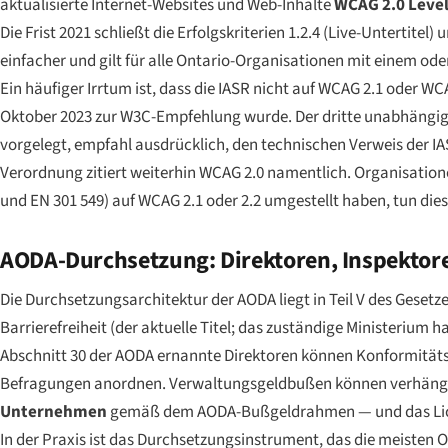
aktualisierte Internet-Websites und Web-Inhalte
WCAG 2.0 Level
Die Frist 2021 schließt die Erfolgskriterien 1.2.4 (Live-Untertite
einfacher und gilt für
alle
Ontario-Organisationen mit einem ode
Ein häufiger Irrtum ist, dass die IASR nicht auf WCAG 2.1 oder 
Oktober 2023 zur W3C-Empfehlung wurde. Der dritte unabhängig
vorgelegt, empfahl ausdrücklich, den technischen Verweis der IASR
Verordnung zitiert weiterhin WCAG 2.0 namentlich. Organisatione
und EN 301 549) auf WCAG 2.1 oder 2.2 umgestellt haben, tun die
AODA-Durchsetzung: Direktoren, Inspektor
Die Durchsetzungsarchitektur der AODA liegt in Teil V des Geset
Barrierefreiheit (der aktuelle Titel; das zuständige Ministerium
Abschnitt 30 der AODA ernannte Direktoren können Konformität
Befragungen anordnen. Verwaltungsgeldbußen können verhängt
Unternehmen
gemäß dem AODA-Bußgeldrahmen — und das Licen
In der Praxis ist das Durchsetzungsinstrument, das die meisten O