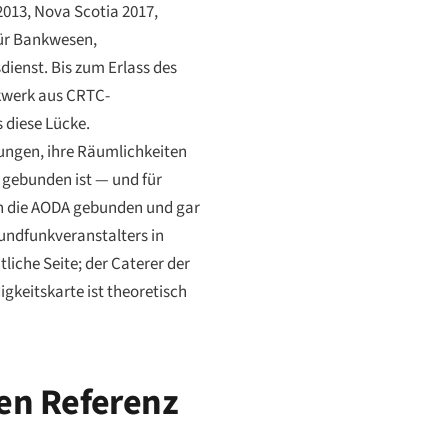
013, Nova Scotia 2017,
für Bankwesen,
ienst. Bis zum Erlass des
ckwerk aus CRTC-
 diese Lücke.
tungen, ihre Räumlichkeiten
A gebunden ist — und für
an die AODA gebunden und gar
Rundfunkveranstalters in
liche Seite; der Caterer der
gkeitskarte ist theoretisch
len Referenz