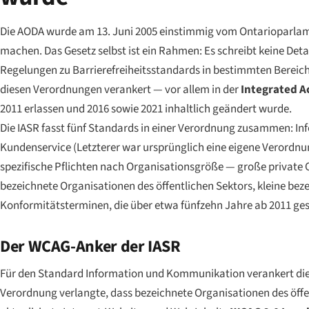
Die AODA wurde am 13. Juni 2005 einstimmig vom Ontarioparlame
machen. Das Gesetz selbst ist ein Rahmen: Es schreibt keine Deta
Regelungen zu Barrierefreiheitsstandards in bestimmten Bereichen
diesen Verordnungen verankert — vor allem in der
Integrated A
2011 erlassen und 2016 sowie 2021 inhaltlich geändert wurde.
Die IASR fasst fünf Standards in einer Verordnung zusammen: I
Kundenservice (Letzterer war ursprünglich eine eigene Verordnung
spezifische Pflichten nach Organisationsgröße — große private O
bezeichnete Organisationen des öffentlichen Sektors, kleine bez
Konformitätsterminen, die über etwa fünfzehn Jahre ab 2011 gest
Der WCAG-Anker der IASR
Für den Standard Information und Kommunikation verankert die I
Verordnung verlangte, dass bezeichnete Organisationen des öffe