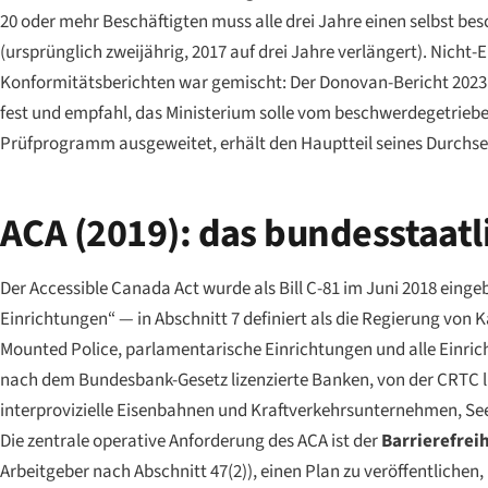
20 oder mehr Beschäftigten muss alle drei Jahre einen selbst be
(ursprünglich zweijährig, 2017 auf drei Jahre verlängert). Nicht-
Konformitätsberichten war gemischt: Der Donovan-Bericht 2023 
fest und empfahl, das Ministerium solle vom beschwerdegetriebe
Prüfprogramm ausgeweitet, erhält den Hauptteil seines Durchse
ACA (2019): das bundesstaatl
Der Accessible Canada Act wurde als Bill C-81 im Juni 2018 eingeb
Einrichtungen“ — in Abschnitt 7 definiert als die Regierung von
Mounted Police, parlamentarische Einrichtungen und alle Einricht
nach dem Bundesbank-Gesetz lizenzierte Banken, von der CRTC l
interprovizielle Eisenbahnen und Kraftverkehrsunternehmen, Se
Die zentrale operative Anforderung des ACA ist der
Barrierefrei
Arbeitgeber nach Abschnitt 47(2)), einen Plan zu veröffentlichen, 