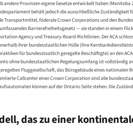
 andere Provinzen eigene Gesetze entwickelt haben (Manitoba 2
ndesparlament behält jedoch die ausschließliche Zuständigkeit 
le Transportmittel, föderale Crown Corporations und den Bundesd
 umfassendes Barrierefreiheitsgesetz — sie standen in einem Fli
ortation Agency und Treasury-Board-Richtlinien. Der ACA schloss
 innerhalb ihrer bundesstaatlichen Hülle (ihre Kernbankdienstleis
spraktiken für bundesstaatlich geregelte Beschäftigte) an den AC
Toronto ohne bundesstaatlichen Regelungsumfang ist vollständig 
 geregelten Fluggesellschaft, das Bürogebäude eines nationalen 
entierte Callcenter einer Crown Corporation sind alle bundesstaat
kaufsautomaten können auf der Ontario-Seite stehen. Die Zuständi
ell, das zu einer kontinenta