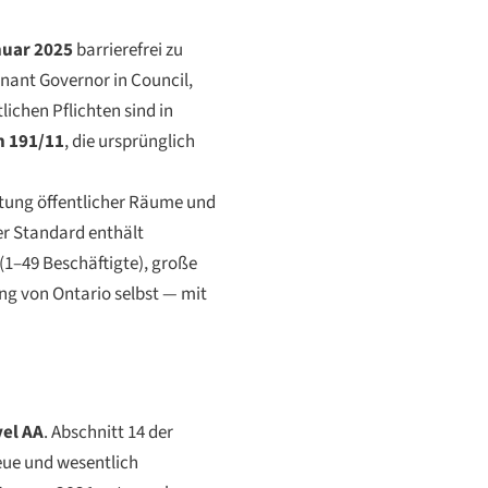
nuar 2025
barrierefrei zu
enant Governor in Council,
ichen Pflichten sind in
n 191/11
, die ursprünglich
ltung öffentlicher Räume und
er Standard enthält
(1–49 Beschäftigte), große
ng von Ontario selbst — mit
el AA
. Abschnitt 14 der
eue und wesentlich