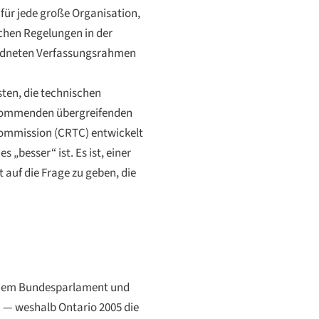
 für jede große Organisation,
schen Regelungen in der
rdneten Verfassungsrahmen
sten, die technischen
ufkommenden übergreifenden
Commission (CRTC) entwickelt
„besser“ ist. Es ist, einer
auf die Frage zu geben, die
en dem Bundesparlament und
n — weshalb Ontario 2005 die