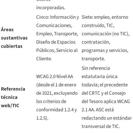
incorporadas.
Cinco: Información y
Siete: empleo, entorno
Comunicaciones,
construido, TIC,
Áreas
Empleo, Transporte,
comunicación (no TIC),
sustantivas
Diseño de Espacios
contratación,
cubiertas
Públicos, Servicio al
programas y servicios,
Cliente.
transporte.
Sin referencia
WCAG 2.0 Nivel AA
estatutaria única
(desde el 1 de enero
todavía; el precedente
Referencia
de 2021, excluyendo
del CRTC y el Consejo
técnica
los criterios de
del Tesoro aplica WCAG
web/TIC
conformidad 1.2.4 y
2.1 AA. ASC está
1.2.5).
redactando un estándar
transversal de TIC.