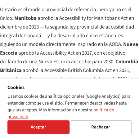
Ontario es el modelo provincial de referencia, pero ya no es el
único.
Manitoba
aprobó la Accessibility for Manitobans Act en
diciembre de 2013 — la segunda ley provincial de accesibilidad
integral de Canadá — y ha desarrollado cinco estándares
siguiendo un modelo directamente inspirado en la AODA.
Nueva
Escocia
aprobó la Accessibility Act en 2017, con el objetivo
declarado de una Nueva Escocia accesible para 2030.
Columbia
Británica
aprobó la Accessible British Columbia Act en 2021,
con reglamentos que se van implantando a lo largo de 2024.
Cookies
Terranova y Labrador
aprobó la Accessibility Act en 2021, con
cumplimiento progresivo a partir de 2024.
Quebec
opera en un
Usamos cookies de analítica opcionales (Google Analytics) para
entender cómo se usa el sitio. Permanecen desactivadas hasta
marco diferente — la
Loi assurant l’exercice des droits des
que las aceptes. Más información en nuestra
política de
personnes handicapées
(1978, sustancialmente modificada en
privacidad
.
2004) — que es anterior a la AODA y funciona mediante planes de
Aceptar
Rechazar
acción municipales y sectoriales en lugar del modelo de