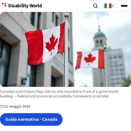
Disability World
Image description:
Canadian and Ontario flags side-by-side mounted in front of a government
building — federal and provincial accessibility frameworks in parallel.
22 maggio 2026
Guida normativa · Canada