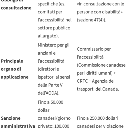
Obbligo di
specifiche (es.
«in consultazione con le
consultazione
comitati per
persone con disabilità»
l’accessibilità nel
(sezione 47(4)).
settore pubblico
allargato).
Ministero per gli
Commissario per
anziani e
l’accessibilità
Principale
l’accessibilità
(Commissione canadese
organo di
(direttori e
per i diritti umani) +
applicazione
ispettori ai sensi
CRTC + Agenzia dei
della Parte V
trasporti del Canada.
dell’AODA).
Fino a 50.000
dollari
Sanzione
canadesi/giorno
Fino a 250.000 dollari
amministrativa
privato; 100.000
canadesi per violazione