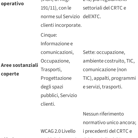
operativo
191/11), con le
settoriali del CRTC e
norme sul Servizio
dell’ATC.
clienti incorporate.
Cinque:
Informazione e
comunicazioni,
Sette: occupazione,
Occupazione,
ambiente costruito, TIC,
Aree sostanziali
Trasporti,
comunicazione (non
coperte
Progettazione
TIC), appalti, programmi
degli spazi
e servizi, trasporti.
pubblici, Servizio
clienti.
Nessun riferimento
normativo unico ancora;
WCAG 2.0 Livello
i precedenti del CRTC e