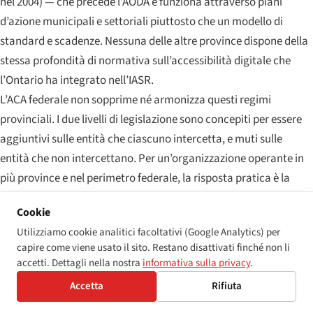
nel 2004) — che precede l’AODA e funziona attraverso piani
d’azione municipali e settoriali piuttosto che un modello di
standard e scadenze. Nessuna delle altre province dispone della
stessa profondità di normativa sull’accessibilità digitale che
l’Ontario ha integrato nell’IASR.
L’ACA federale non sopprime né armonizza questi regimi
provinciali. I due livelli di legislazione sono concepiti per essere
aggiuntivi sulle entità che ciascuno intercetta, e muti sulle
entità che non intercettano. Per un’organizzazione operante in
più province e nel perimetro federale, la risposta pratica è la
stessa a cui giungono le grandi entità a regolamentazione
Cookie
federale in Ontario: costruire un unico programma di
Utilizziamo cookie analitici facoltativi (Google Analytics) per
accessibilità al più alto standard su ciascuna dimensione,
capire come viene usato il sito. Restano disattivati finché non li
depositare i molteplici rapporti richiesti a fronte di esso e
accetti. Dettagli nella nostra
informativa sulla privacy
.
trattare le differenze come documentazione piuttosto che come
Accetta
Rifiuta
onere di conformità sostanziale.