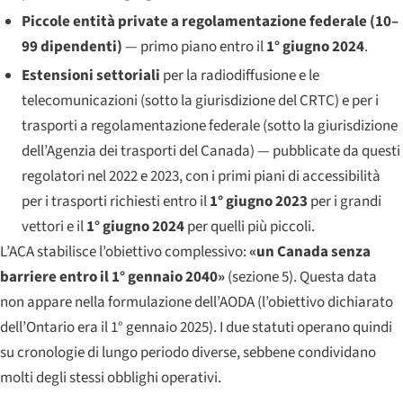
Piccole entità private a regolamentazione federale (10–
99 dipendenti)
— primo piano entro il
1° giugno 2024
.
Estensioni settoriali
per la radiodiffusione e le
telecomunicazioni (sotto la giurisdizione del CRTC) e per i
trasporti a regolamentazione federale (sotto la giurisdizione
dell’Agenzia dei trasporti del Canada) — pubblicate da questi
regolatori nel 2022 e 2023, con i primi piani di accessibilità
per i trasporti richiesti entro il
1° giugno 2023
per i grandi
vettori e il
1° giugno 2024
per quelli più piccoli.
L’ACA stabilisce l’obiettivo complessivo:
«un Canada senza
barriere entro il 1° gennaio 2040»
(sezione 5). Questa data
non appare nella formulazione dell’AODA (l’obiettivo dichiarato
dell’Ontario era il 1° gennaio 2025). I due statuti operano quindi
su cronologie di lungo periodo diverse, sebbene condividano
molti degli stessi obblighi operativi.