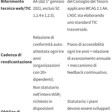
Riferimento
AA (dal 1° gennaio
del Consiglio del Tesoro
tecnico web/TIC
2021, esclusi SC
applicano WCAG 2.1 AA.
1.2.4 e 1.2.5).
L’ASC sta elaborando
uno standard TIC
trasversale.
Relazione di
conformità auto-
Piano di accessibilità
attestata ogni tre
ogni tre anni + relazione
Cadenza di
anni
di avanzamento annuale
rendicontazione
(organizzazioni
+ meccanismo di
con 20+
feedback continuativo.
dipendenti).
Non statutario
nell’intero IASR;
richiesto in
Statutario: i piani
disposizioni
devono essere sviluppati