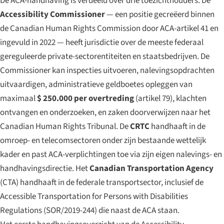
De ACA-handhaving is verdeeld over drie toezichthouders. De
Accessibility Commissioner
— een positie gecreëerd binnen
de Canadian Human Rights Commission door ACA-artikel 41 en
ingevuld in 2022 — heeft jurisdictie over de meeste federaal
gereguleerde private-sectorentiteiten en staatsbedrijven. De
Commissioner kan inspecties uitvoeren, nalevingsopdrachten
uitvaardigen, administratieve geldboetes opleggen van
maximaal
$ 250.000 per overtreding
(artikel 79), klachten
ontvangen en onderzoeken, en zaken doorverwijzen naar het
Canadian Human Rights Tribunal. De
CRTC
handhaaft in de
omroep- en telecomsectoren onder zijn bestaande wettelijk
kader en past ACA-verplichtingen toe via zijn eigen nalevings- en
handhavingsdirectie. Het
Canadian Transportation Agency
(CTA) handhaaft in de federale transportsector, inclusief de
Accessible Transportation for Persons with Disabilities
Regulations (SOR/2019-244) die naast de ACA staan.