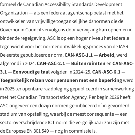
formeel de Canadian Accessibility Standards Development
Organization — als een federaal agentschap belast met het
ontwikkelen van vrijwillige toegankelijkheidsnormen die de
Governor in Council vervolgens door verwijzing kan opnemen in
bindende regelgeving. ASC is op een hoger niveau het federale
tegenwicht voor het normenontwikkelingsproces van de IASR.
De eerste gepubliceerde norm,
CAN-ASC-1.1 — Arbeid
, werd
afgerond in 2024.
CAN-ASC-2.1 — Buitenruimten
en
CAN-ASC-
3.1 — Eenvoudige taal
volgden in 2024–25.
CAN-ASC-6.1 —
Toegankelijk reizen voor personen met een beperking
werd
in 2025 ter openbare raadpleging gepubliceerd in samenwerking
met het Canadian Transportation Agency. Per begin 2026 heeft
ASC ongeveer een dozijn normen gepubliceerd of in gevorderd
stadium van opstelling, waarbij de meest consequente — een
sectoroverschrijdende ICT-norm die vergelijkbaar zou zijn met
de Europese EN 301 549 — nog in commissie is.