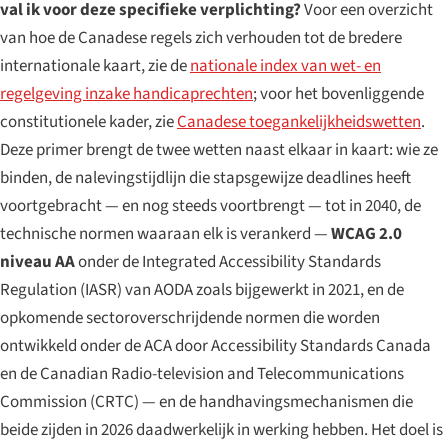
val ik voor deze specifieke verplichting?
Voor een overzicht
van hoe de Canadese regels zich verhouden tot de bredere
internationale kaart, zie de
nationale index van wet- en
regelgeving inzake handicaprechten
; voor het bovenliggende
constitutionele kader, zie
Canadese toegankelijkheidswetten
.
Deze primer brengt de twee wetten naast elkaar in kaart: wie ze
binden, de nalevingstijdlijn die stapsgewijze deadlines heeft
voortgebracht — en nog steeds voortbrengt — tot in 2040, de
technische normen waaraan elk is verankerd —
WCAG 2.0
niveau AA
onder de Integrated Accessibility Standards
Regulation (IASR) van AODA zoals bijgewerkt in 2021, en de
opkomende sectoroverschrijdende normen die worden
ontwikkeld onder de ACA door Accessibility Standards Canada
en de Canadian Radio-television and Telecommunications
Commission (CRTC) — en de handhavingsmechanismen die
beide zijden in 2026 daadwerkelijk in werking hebben. Het doel is