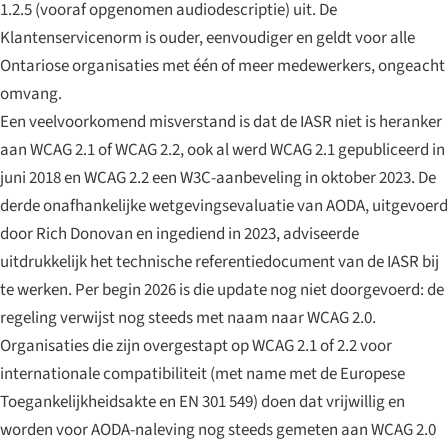
1.2.5 (vooraf opgenomen audiodescriptie) uit. De
Klantenservicenorm is ouder, eenvoudiger en geldt voor
alle
Ontariose organisaties met één of meer medewerkers, ongeacht
omvang.
Een veelvoorkomend misverstand is dat de IASR niet is heranker
aan WCAG 2.1 of WCAG 2.2, ook al werd WCAG 2.1 gepubliceerd in
juni 2018 en WCAG 2.2 een W3C-aanbeveling in oktober 2023. De
derde onafhankelijke wetgevingsevaluatie van AODA, uitgevoerd
door Rich Donovan en ingediend in 2023, adviseerde
uitdrukkelijk het technische referentiedocument van de IASR bij
te werken. Per begin 2026 is die update nog niet doorgevoerd: de
regeling verwijst nog steeds met naam naar WCAG 2.0.
Organisaties die zijn overgestapt op WCAG 2.1 of 2.2 voor
internationale compatibiliteit (met name met de Europese
Toegankelijkheidsakte en EN 301 549) doen dat vrijwillig en
worden voor AODA-naleving nog steeds gemeten aan WCAG 2.0