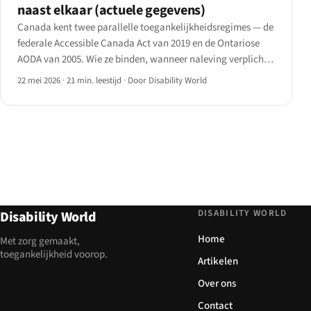
naast elkaar (actuele gegevens)
Canada kent twee parallelle toegankelijkheidsregimes — de
federale Accessible Canada Act van 2019 en de Ontariose
AODA van 2005. Wie ze binden, wanneer naleving verplicht
wordt, welke technische normen gelden en hoe handhaving
22 mei 2026
·
21 min. leestijd
·
Door Disability World
in 2026 werkt.
DISABILITY WORLD
Disability World
Home
Met zorg gemaakt,
toegankelijkheid voorop.
Artikelen
Over ons
Contact