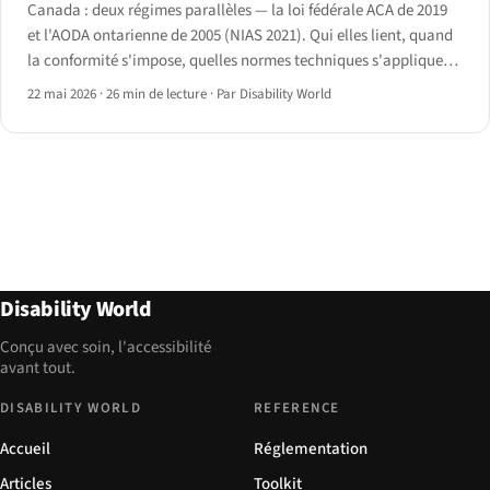
Canada : deux régimes parallèles — la loi fédérale ACA de 2019
et l'AODA ontarienne de 2005 (NIAS 2021). Qui elles lient, quand
la conformité s'impose, quelles normes techniques s'appliquent
et comment l'application fonctionne.
22 mai 2026
·
26 min de lecture
·
Par Disability World
Disability World
Conçu avec soin, l'accessibilité
avant tout.
DISABILITY WORLD
REFERENCE
Accueil
Réglementation
Articles
Toolkit