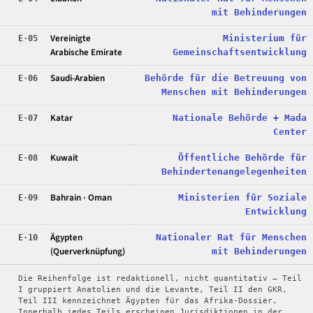
mit Behinderungen
Vereinigte
Ministerium für
E·05
Arabische Emirate
Gemeinschaftsentwicklung
Saudi-Arabien
Behörde für die Betreuung von
E·06
Menschen mit Behinderungen
Katar
Nationale Behörde + Mada
E·07
Center
Kuwait
Öffentliche Behörde für
E·08
Behindertenangelegenheiten
Bahrain · Oman
Ministerien für Soziale
E·09
Entwicklung
Ägypten
Nationaler Rat für Menschen
E·10
(Querverknüpfung)
mit Behinderungen
Die Reihenfolge ist redaktionell, nicht quantitativ — Teil
I gruppiert Anatolien und die Levante, Teil II den GKR,
Teil III kennzeichnet Ägypten für das Afrika-Dossier.
Innerhalb jedes Teils erscheinen Jurisdiktionen in der