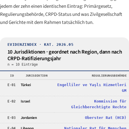
jedem der zehn einen identischen Eintrag: Primärgesetz,
Regulierungsbehörde, CRPD-Status und was Zivilgesellschaft
und Gerichte mit dem Rahmen tatsächlich tun.
EVIDENZINDEX · KAT. 2026.05
10 Jurisdiktionen · geordnet nach Region, dann nach
CRPD-Ratifizierungsjahr
n = 10 Einträge
ID
JURISDIKTION
REGULIERUNGSBEHÖRDE
Türkei
Engelliler ve Yaşlı Hizmetleri
E·01
GM
Israel
Kommission für
E·02
Gleichberechtigte Rechte
Jordanien
Oberster Rat (HCD)
E·03
Libanon
Nationaler Rat für Menschen
E·04