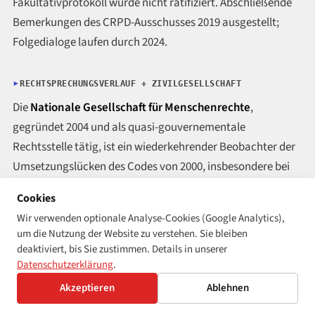
Fakultativprotokoll wurde nicht ratifiziert. Abschließende
Bemerkungen des CRPD-Ausschusses 2019 ausgestellt;
Folgedialoge laufen durch 2024.
RECHTSPRECHUNGSVERLAUF + ZIVILGESELLSCHAFT
Die
Nationale Gesellschaft für Menschenrechte
,
gegründet 2004 und als quasi-gouvernementale
Rechtsstelle tätig, ist ein wiederkehrender Beobachter der
Umsetzungslücken des Codes von 2000, insbesondere bei
zugänglichen öffentlichen Sektorbauumgebungen und bei
Cookies
Frauen mit Behinderungen.
Wir verwenden optionale Analyse-Cookies (Google Analytics),
um die Nutzung der Website zu verstehen. Sie bleiben
Die Abschließenden Bemerkungen des CRPD-Ausschusses
deaktiviert, bis Sie zustimmen. Details in unserer
von 2019 zu Saudi-Arabien wiesen explizit auf das
Datenschutzerklärung
.
Fortbestehen von Stellvertreter-
Akzeptieren
Ablehnen
Entscheidungsfindungsrahmen und die mangelnde