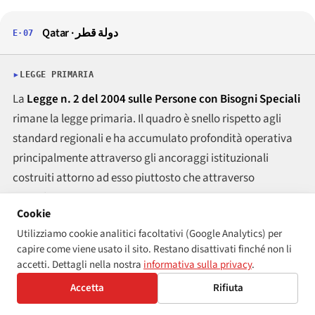
Qatar · دولة قطر
E·07
LEGGE PRIMARIA
La
Legge n. 2 del 2004 sulle Persone con Bisogni Speciali
rimane la legge primaria. Il quadro è snello rispetto agli
standard regionali e ha accumulato profondità operativa
principalmente attraverso gli ancoraggi istituzionali
costruiti attorno ad esso piuttosto che attraverso
emendamenti statutari.
Cookie
Utilizziamo cookie analitici facoltativi (Google Analytics) per
REGOLATORE / COMMISSIONE
capire come viene usato il sito. Restano disattivati finché non li
L’
Autorità Nazionale per la Cura delle Persone con
accetti. Dettagli nella nostra
informativa sulla privacy
.
Disabilità
è il principale organismo di attuazione. Il
Accetta
Rifiuta
contributo distintivo del Qatar al panorama regionale è il