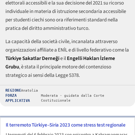
elettorali accessibili e la sua decisione del 2021 su ricorso
individuale in materia di istruzione secondaria accessibile
per studenti ciechi sono ora riferimenti standard nella
pratica del diritto amministrativo turco.
La capacità della società civile, incanalata attraverso
organizzazioni affiliate a ENİL e di livello federativo come la
Türkiye Sakatlar Derneği
e il
Engelli Hakları İzleme
Grubu
, è stata il principale motore del contenzioso
strategico ai sensi della Legge 5378.
REGIONE
Anatolia
FORZA
Moderata · guidata dalla Corte
APPLICATIVA
Costituzionale
Il terremoto Türkiye–Siria 2023 come stress test regionale
I terremoti del 6 febbraio 2023 con epicentro a Kahramanmaraş