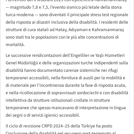
— magnitudo 7,8 e 7,5, l’evento sismico più letale della storia
turca moderna — sono diventati il principale stress test regionale
della risposta ai disastri inclusiva della disabilità. I residenti delle
strutture di cura statali ad Hatay, Adıyaman e Kahramanmaraş
sono stati tra le popolazioni con le più alte concentrazioni di
mortalità.
Le successive rendicontazioni dell’Engelliler ve Yaşlı Hizmetleri
Genel Müdürlüğü e delle organizzazioni turche indipendenti sulla
disabilità hanno documentato carenze sistemiche nei rifugi
temporanei accessibili, nella fornitura di ausili per la mobilità e
di materiale per l’incontinenza durante la fase di risposta acuta,
e nella ricollocazione di sopravvissuti sordociechi e con disabilità
intellettiva da strutture istituzionali crollate in strutture
temporanee che spesso mancavano di interpretazione in lingua
dei segni o di servizi igienici accessibili.
Il ciclo di revisione CRPD 2024–25 della Türkiye ha posto
l’inclusione della disabilità nel recupero post-terremoto al