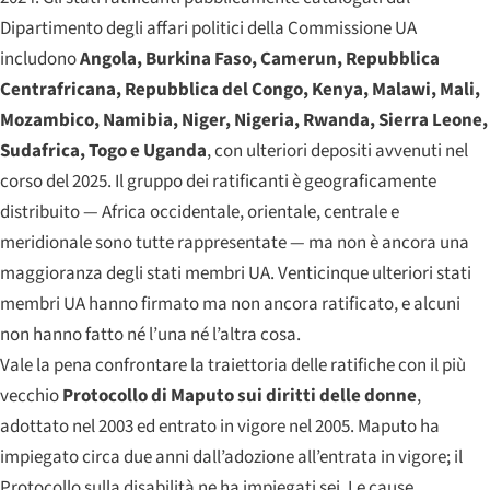
Dipartimento degli affari politici della Commissione UA
includono
Angola, Burkina Faso, Camerun, Repubblica
Centrafricana, Repubblica del Congo, Kenya, Malawi, Mali,
Mozambico, Namibia, Niger, Nigeria, Rwanda, Sierra Leone,
Sudafrica, Togo e Uganda
, con ulteriori depositi avvenuti nel
corso del 2025. Il gruppo dei ratificanti è geograficamente
distribuito — Africa occidentale, orientale, centrale e
meridionale sono tutte rappresentate — ma non è ancora una
maggioranza degli stati membri UA. Venticinque ulteriori stati
membri UA hanno firmato ma non ancora ratificato, e alcuni
non hanno fatto né l’una né l’altra cosa.
Vale la pena confrontare la traiettoria delle ratifiche con il più
vecchio
Protocollo di Maputo sui diritti delle donne
,
adottato nel 2003 ed entrato in vigore nel 2005. Maputo ha
impiegato circa due anni dall’adozione all’entrata in vigore; il
Protocollo sulla disabilità ne ha impiegati sei. Le cause