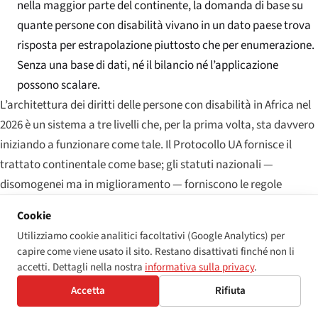
nella maggior parte del continente, la domanda di base su
quante persone con disabilità vivano in un dato paese trova
risposta per estrapolazione piuttosto che per enumerazione.
Senza una base di dati, né il bilancio né l’applicazione
possono scalare.
L’architettura dei diritti delle persone con disabilità in Africa nel
2026 è un sistema a tre livelli che, per la prima volta, sta davvero
iniziando a funzionare come tale. Il Protocollo UA fornisce il
trattato continentale come base; gli statuti nazionali —
disomogenei ma in miglioramento — forniscono le regole
operative; e un corpus di giurisprudenza in lenta espansione in
Cookie
Sudafrica, Kenya e Nigeria sta iniziando a tradurre i diritti sulla
Utilizziamo cookie analitici facoltativi (Google Analytics) per
carta in ordini giudiziari. I progressi del prossimo decennio si
capire come viene usato il sito. Restano disattivati finché non li
misureranno non in ulteriori ratifiche di trattati, bensì negli
accetti. Dettagli nella nostra
informativa sulla privacy
.
indicatori prosaici dell’applicazione: il numero di edifici pubblici
Accetta
Rifiuta
effettivamente resi accessibili, la quota di bambini con disabilità