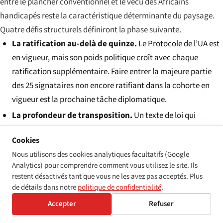
entre le plancher conventionnel et le vécu des Africains
handicapés reste la caractéristique déterminante du paysage.
Quatre défis structurels définiront la phase suivante.
La ratification au-delà de quinze.
Le Protocole de l’UA est
en vigueur, mais son poids politique croît avec chaque
ratification supplémentaire. Faire entrer la majeure partie
des 25 signataires non encore ratifiant dans la cohorte en
vigueur est la prochaine tâche diplomatique.
La profondeur de transposition.
Un texte de loi qui
nomme un régulateur sans le financer, ou qui fixe un
Cookies
calendrier de conformité sans déclencheur d’application, est
Nous utilisons des cookies analytiques facultatifs (Google
un texte sur le papier. Plusieurs lois-cadres de pays entrent
Analytics) pour comprendre comment vous utilisez le site. Ils
dans cette catégorie.
restent désactivés tant que vous ne les avez pas acceptés. Plus
La variation infra-nationale.
Dans chaque système fédéral
de détails dans notre
politique de confidentialité
.
ou quasi-fédéral du continent — Nigeria, Éthiopie, Afrique du
Accepter
Refuser
Sud, Kenya — la contrainte déterminante sur l’application