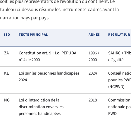
soit les plus représentatifs de l’évolution du continent. Le
tableau ci-dessous résume les instruments-cadres avant la
narration pays par pays.
ISO
TEXTE PRINCIPAL
ANNÉE
RÉGULATEUR
ZA
Constitution art. 9 + Loi PEPUDA
1996 /
SAHRC + Tri
n° 4 de 2000
2000
d’égalité
KE
Loi sur les personnes handicapées
2024
Conseil nati
2024
pour les PW
(NCPWD)
NG
Loi d’interdiction de la
2018
Commission
discrimination envers les
nationale po
personnes handicapées
PWD