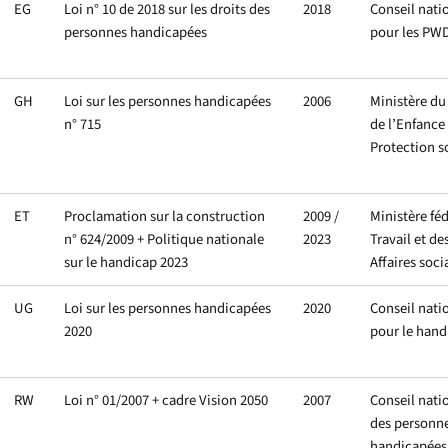
EG
Loi n° 10 de 2018 sur les droits des
2018
Conseil nati
personnes handicapées
pour les PW
GH
Loi sur les personnes handicapées
2006
Ministère du
n° 715
de l’Enfance 
Protection s
ET
Proclamation sur la construction
2009 /
Ministère fé
n° 624/2009 + Politique nationale
2023
Travail et de
sur le handicap 2023
Affaires soci
UG
Loi sur les personnes handicapées
2020
Conseil nati
2020
pour le hand
RW
Loi n° 01/2007 + cadre Vision 2050
2007
Conseil nati
des personn
handicapées