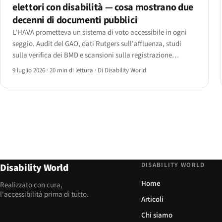
elettori con disabilità — cosa mostrano due
decenni di documenti pubblici
L'HAVA prometteva un sistema di voto accessibile in ogni
seggio. Audit del GAO, dati Rutgers sull'affluenza, studi
sulla verifica dei BMD e scansioni sulla registrazione
elettorale mostrano il divario che resta — e le scadenze web
9 luglio 2026
·
20 min di lettura
·
Di Disability World
ADA Title II ora fissate al 2027.
DISABILITY WORLD
Disability World
Home
Realizzato con cura,
l'accessibilità prima di tutto.
Articoli
Chi siamo