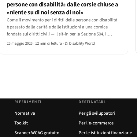
persone con disabilità: dalle corsie chiuse a
«niente su di noi senza di noi»
Come il movimento per i diritti delle persone con disabilità
è passato dalla carità e dalle istituzioni a una cornice
fondata sui diritti civili — il sit-in per la Sezione 504, il
modello sociale, la deistituzionalizzazione, il Capitol Crawl
25 maggio 2026
·
12 min di lettura
·
Di Disability World
e la strada verso la CRPD dell'ONU.
RIFERIMENTI
DESTINATARI
Normativa
Per gli sviluppatori
Toolkit
Per l'e-commerce
Scanner WCAG gratuito
Per le istituzioni finanziarie