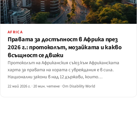
AFRICA
Правата за достъпност в Африка през
2026 г.: протоколът, мозайката и какво
всъщност се движи
Протоколът на Африканския съюз към Африканската
харта за правата на хората с увреждания е в сила.
Национални закони в над 12 държави, които
ратифицират.
22 май 2026 г.
·
20 мин. четене
·
От Disability World