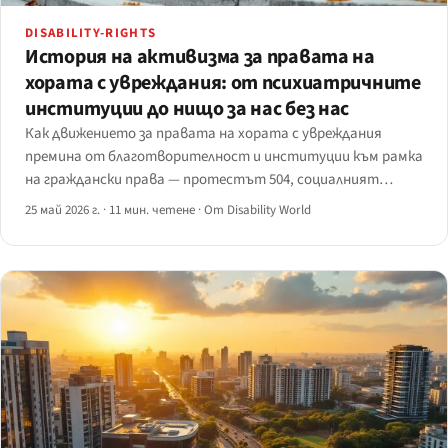
DISABILITY-RIGHTS
История на активизма за правата на
хората с увреждания: от психиатричните
институции до нищо за нас без нас
Как движението за правата на хората с увреждания
премина от благотворителност и институции към рамка
на граждански права — протестът 504, социалният
модел, деинституционализацията, Capitol Crawl и пътят
25 май 2026 г.
·
11 мин. четене
·
От Disability World
към CRPD на ООН.