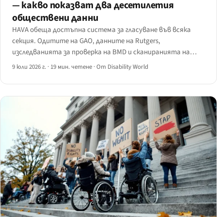
— какво показват два десетилетия
обществени данни
HAVA обеща достъпна система за гласуване във всяка
секция. Одитите на GAO, данните на Rutgers,
изследванията за проверка на BMD и сканиранията на
сайтове за регистрация показват оставащата разлика
9 юли 2026 г.
·
19 мин. четене
·
От Disability World
— и сроковете по дял II на ADA за уебсайтове през 2027 г.