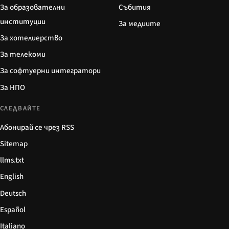
За образователни
Събития
институции
За медиите
За хотелиерство
За телекоми
За софтуерни интегратори
За НПО
СЛЕДВАЙТЕ
Абонирай се чрез RSS
Sitemap
llms.txt
English
Deutsch
Español
Italiano