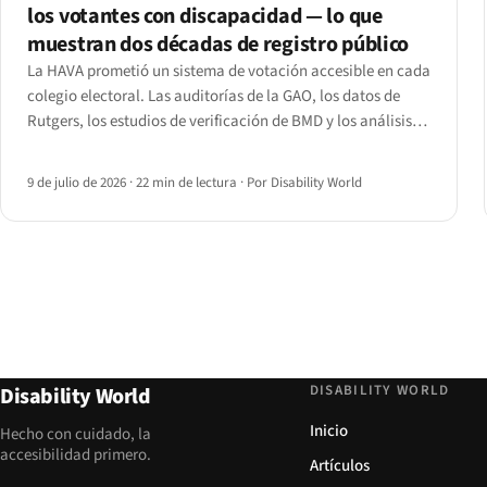
los votantes con discapacidad — lo que
muestran dos décadas de registro público
La HAVA prometió un sistema de votación accesible en cada
colegio electoral. Las auditorías de la GAO, los datos de
Rutgers, los estudios de verificación de BMD y los análisis
de sitios de registro muestran la brecha que persiste — y los
plazos web del Título II de la ADA que llegan en 2027.
9 de julio de 2026
·
22 min de lectura
·
Por Disability World
DISABILITY WORLD
Disability World
Inicio
Hecho con cuidado, la
accesibilidad primero.
Artículos