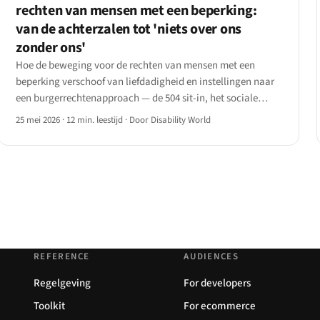
rechten van mensen met een beperking:
van de achterzalen tot 'niets over ons
zonder ons'
Hoe de beweging voor de rechten van mensen met een
beperking verschoof van liefdadigheid en instellingen naar
een burgerrechtenapproach — de 504 sit-in, het sociale
model, deinstitutionalisering, de Capitol Crawl en de weg
25 mei 2026
·
12 min. leestijd
·
Door Disability World
naar het VN-CRPD.
REFERENCE
AUDIENCES
Regelgeving
For developers
Toolkit
For ecommerce