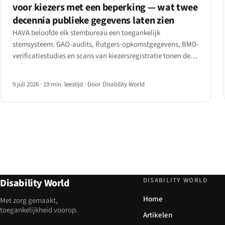
voor kiezers met een beperking — wat twee
decennia publieke gegevens laten zien
HAVA beloofde elk stembureau een toegankelijk
stemsysteem. GAO-audits, Rutgers-opkomstgegevens, BMD-
verificatiestudies en scans van kiezersregistratie tonen de
kloof die overblijft — en de ADA Title II-webdeadlines die nu
in 2027 vallen.
9 juli 2026
·
19 min. leestijd
·
Door Disability World
DISABILITY WORLD
Disability World
Home
Met zorg gemaakt,
toegankelijkheid voorop.
Artikelen