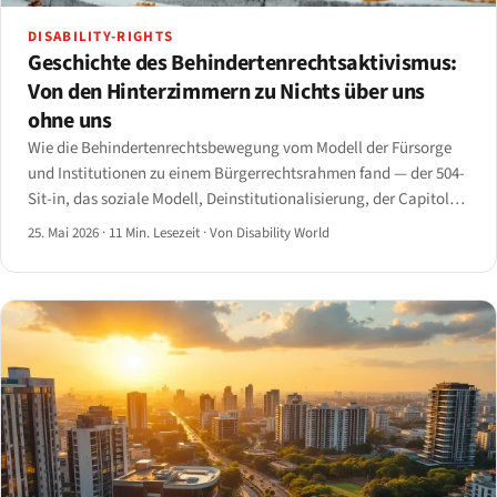
DISABILITY-RIGHTS
Geschichte des Behindertenrechtsaktivismus:
Von den Hinterzimmern zu Nichts über uns
ohne uns
Wie die Behindertenrechtsbewegung vom Modell der Fürsorge
und Institutionen zu einem Bürgerrechtsrahmen fand — der 504-
Sit-in, das soziale Modell, Deinstitutionalisierung, der Capitol
Crawl und der Weg zur UN-CRPD.
25. Mai 2026
·
11 Min. Lesezeit
·
Von Disability World