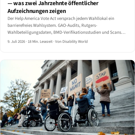
— was zwei Jahrzehnte öffentlicher
Aufzeichnungen zeigen
Der Help America Vote Act versprach jedem Wahllokal ein
barrierefreies Wahlsystem. GAO-Audits, Rutgers-
Wahlbeteiligungsdaten, BMD-Verifikationsstudien und Scans
der Wählerregistrierung zeigen die verbleibende Lücke — und die
9. Juli 2026
·
18 Min. Lesezeit
·
Von Disability World
ADA-Title-II-Web-Fristen, die 2027 greifen.