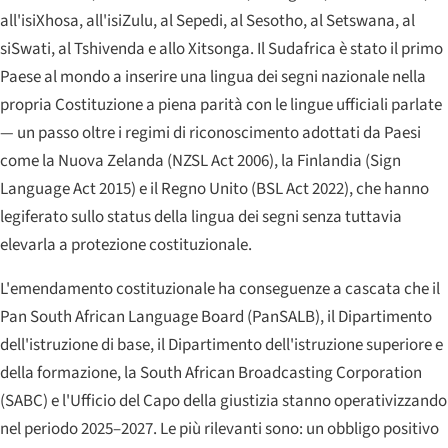
all'isiXhosa, all'isiZulu, al Sepedi, al Sesotho, al Setswana, al
siSwati, al Tshivenda e allo Xitsonga. Il Sudafrica è stato il primo
Paese al mondo a inserire una lingua dei segni nazionale nella
propria Costituzione a piena parità con le lingue ufficiali parlate
— un passo oltre i regimi di riconoscimento adottati da Paesi
come la Nuova Zelanda (
NZSL Act
2006), la Finlandia (
Sign
Language Act
2015) e il Regno Unito (
BSL Act
2022), che hanno
legiferato sullo status della lingua dei segni senza tuttavia
elevarla a protezione costituzionale.
L'emendamento costituzionale ha conseguenze a cascata che il
Pan South African Language Board
(PanSALB), il Dipartimento
dell'istruzione di base, il Dipartimento dell'istruzione superiore e
della formazione, la
South African Broadcasting Corporation
(SABC) e l'Ufficio del Capo della giustizia stanno operativizzando
nel periodo 2025–2027. Le più rilevanti sono: un obbligo positivo