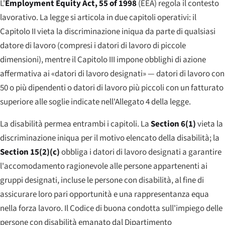
L'
Employment Equity Act
, 55 of 1998
(EEA) regola il contesto
lavorativo. La legge si articola in due capitoli operativi: il
Capitolo II vieta la discriminazione iniqua da parte di qualsiasi
datore di lavoro (compresi i datori di lavoro di piccole
dimensioni), mentre il Capitolo III impone obblighi di azione
affermativa ai «datori di lavoro designati» — datori di lavoro con
50 o più dipendenti o datori di lavoro più piccoli con un fatturato
superiore alle soglie indicate nell'Allegato 4 della legge.
La disabilità permea entrambi i capitoli. La
Section 6(1)
vieta la
discriminazione iniqua per il motivo elencato della disabilità; la
Section 15(2)(c)
obbliga i datori di lavoro designati a garantire
l'accomodamento ragionevole alle persone appartenenti ai
gruppi designati, incluse le persone con disabilità, al fine di
assicurare loro pari opportunità e una rappresentanza equa
nella forza lavoro. Il Codice di buona condotta sull'impiego delle
persone con disabilità emanato dal Dipartimento