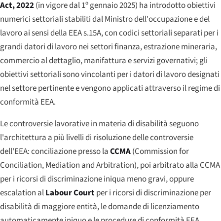
Act
, 2022
(in vigore dal 1º gennaio 2025) ha introdotto obiettivi
numerici settoriali stabiliti dal Ministro dell'occupazione e del
lavoro ai sensi della EEA s.15A, con codici settoriali separati per i
grandi datori di lavoro nei settori finanza, estrazione mineraria,
commercio al dettaglio, manifattura e servizi governativi; gli
obiettivi settoriali sono vincolanti per i datori di lavoro designati
nel settore pertinente e vengono applicati attraverso il regime di
conformità EEA.
Le controversie lavorative in materia di disabilità seguono
l'architettura a più livelli di risoluzione delle controversie
dell'EEA: conciliazione presso la
CCMA
(
Commission for
Conciliation, Mediation and Arbitration
), poi arbitrato alla CCMA
per i ricorsi di discriminazione iniqua meno gravi, oppure
escalation al
Labour Court
per i ricorsi di discriminazione per
disabilità di maggiore entità, le domande di licenziamento
automaticamente iniquo e le procedure di conformità EEA