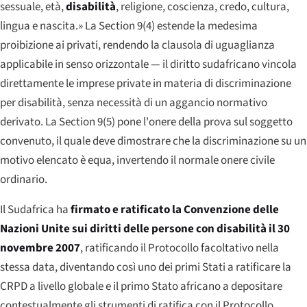
sessuale, età,
disabilità
, religione, coscienza, credo, cultura,
lingua e nascita.» La Section 9(4) estende la medesima
proibizione ai privati, rendendo la clausola di uguaglianza
applicabile in senso orizzontale — il diritto sudafricano vincola
direttamente le imprese private in materia di discriminazione
per disabilità, senza necessità di un aggancio normativo
derivato. La Section 9(5) pone l'onere della prova sul soggetto
convenuto, il quale deve dimostrare che la discriminazione su un
motivo elencato è equa, invertendo il normale onere civile
ordinario.
Il Sudafrica ha
firmato e ratificato la Convenzione delle
Nazioni Unite sui diritti delle persone con disabilità il 30
novembre 2007
, ratificando il Protocollo facoltativo nella
stessa data, diventando così uno dei primi Stati a ratificare la
CRPD a livello globale e il primo Stato africano a depositare
contestualmente gli strumenti di ratifica con il Protocollo