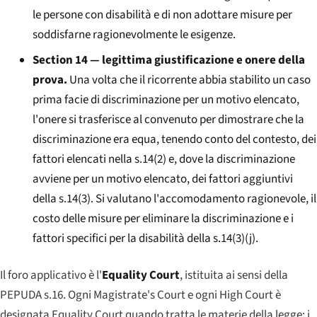
le persone con disabilità e di non adottare misure per
soddisfarne ragionevolmente le esigenze.
Section 14 — legittima giustificazione e onere della
prova.
Una volta che il ricorrente abbia stabilito un caso
prima facie di discriminazione per un motivo elencato,
l'onere si trasferisce al convenuto per dimostrare che la
discriminazione era equa, tenendo conto del contesto, dei
fattori elencati nella s.14(2) e, dove la discriminazione
avviene per un motivo elencato, dei fattori aggiuntivi
della s.14(3). Si valutano l'accomodamento ragionevole, il
costo delle misure per eliminare la discriminazione e i
fattori specifici per la disabilità della s.14(3)(j).
Il foro applicativo è l'
Equality Court
, istituita ai sensi della
PEPUDA s.16. Ogni
Magistrate's Court
e ogni
High Court
è
designata
Equality Court
quando tratta le materie della legge; i