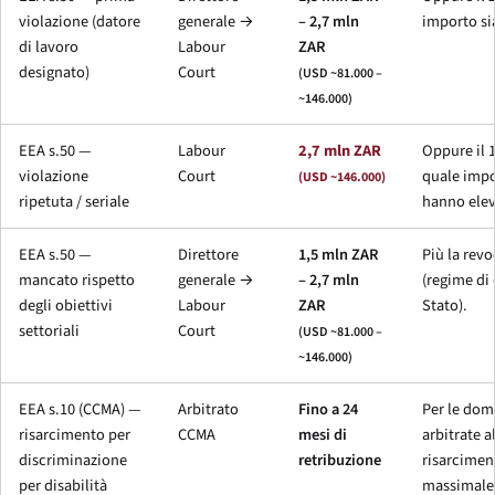
violazione (datore
generale →
– 2,7 mln
importo si
di lavoro
Labour
ZAR
designato)
Court
(USD ~81.000 –
~146.000)
EEA s.50 —
Labour
2,7 mln ZAR
Oppure il 
violazione
Court
quale impo
(USD ~146.000)
ripetuta / seriale
hanno elev
EEA s.50 —
Direttore
1,5 mln ZAR
Più la revo
mancato rispetto
generale →
– 2,7 mln
(regime di 
degli obiettivi
Labour
ZAR
Stato).
settoriali
Court
(USD ~81.000 –
~146.000)
EEA s.10 (CCMA) —
Arbitrato
Fino a 24
Per le dom
risarcimento per
CCMA
mesi di
arbitrate a
discriminazione
retribuzione
risarcimen
per disabilità
massimale