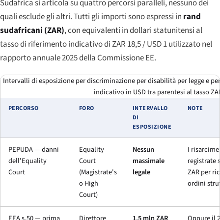
Sudafrica si articola su quattro percorsi paralleli, nessuno dei
quali esclude gli altri. Tutti gli importi sono espressi in
rand
sudafricani (ZAR)
, con equivalenti in dollari statunitensi al
tasso di riferimento indicativo di ZAR 18,5 / USD 1 utilizzato nel
rapporto annuale 2025 della Commissione EE.
Intervalli di esposizione per discriminazione per disabilità per legge e pe
indicativo in USD tra parentesi al tasso ZA
PERCORSO
FORO
INTERVALLO
NOTE
DI
ESPOSIZIONE
PEPUDA — danni
Equality
Nessun
I risarcime
dell'
Equality
Court
massimale
registrate 
Court
(
Magistrate's
legale
ZAR per ri
o
High
ordini stru
Court
)
EEA s.50 — prima
Direttore
1,5 mln ZAR
Oppure il 