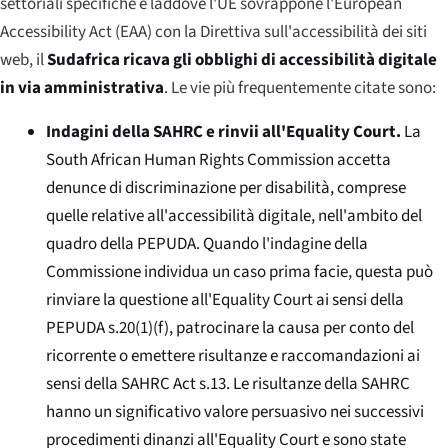
settoriali specifiche e laddove l'UE sovrappone l'
European
Accessibility Act
(EAA) con la Direttiva sull'accessibilità dei siti
web, il
Sudafrica ricava gli obblighi di accessibilità digitale
in via amministrativa
. Le vie più frequentemente citate sono:
Indagini della SAHRC e rinvii all'
Equality Court
.
La
South African Human Rights Commission
accetta
denunce di discriminazione per disabilità, comprese
quelle relative all'accessibilità digitale, nell'ambito del
quadro della PEPUDA. Quando l'indagine della
Commissione individua un caso prima facie, questa può
rinviare la questione all'
Equality Court
ai sensi della
PEPUDA s.20(1)(f), patrocinare la causa per conto del
ricorrente o emettere risultanze e raccomandazioni ai
sensi della SAHRC Act s.13. Le risultanze della SAHRC
hanno un significativo valore persuasivo nei successivi
procedimenti dinanzi all'
Equality Court
e sono state