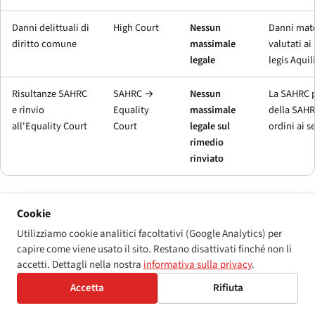
Danni delittuali di
High Court
Nessun
Danni mate
diritto comune
massimale
valutati ai 
legale
legis Aquil
Risultanze SAHRC
SAHRC →
Nessun
La SAHRC p
e rinvio
Equality
massimale
della SAHRC
all'
Equality Court
Court
legale sul
ordini ai s
rimedio
rinviato
Percorso 1 — Risarcimento dell'
Equality Court
ai sensi della
Cookie
PEPUDA (senza massimale)
Utilizziamo cookie analitici facoltativi (Google Analytics) per
La giurisdizione risarcitoria dell'
Equality Court
ai sensi della
capire come viene usato il sito. Restano disattivati finché non li
PEPUDA s.21(2)(d) e (e) è aperta. I risarcimenti registrati in
accetti. Dettagli nella nostra
informativa sulla privacy
.
materie riguardanti la disabilità hanno raggiunto le sei cifre
Accetta
Rifiuta
quando la condotta discriminatoria è stata prolungata o ha