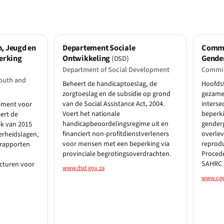
, Jeugd en
Departement Sociale
Commi
erking
Ontwikkeling
Gende
(DSD)
Department of Social Development
Commis
outh and
Beheert de handicaptoeslag, de
Hoofdst
zorgtoeslag en de subsidie op grond
gezamen
van de Social Assistance Act, 2004.
interse
ement voor
Voert het nationale
beperk
ert de
handicapbeoordelingsregime uit en
gender
ek van 2015
financiert non-profitdienstverleners
overlev
erheidslagen,
voor mensen met een beperking via
reprod
jrapporten
provinciale begrotingsoverdrachten.
Proced
SAHRC i
cturen voor
www.dsd.gov.za
www.cge