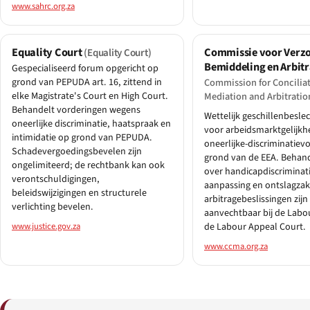
www.sahrc.org.za
Equality Court
Commissie voor Verzo
(Equality Court)
Bemiddeling en Arbit
Gespecialiseerd forum opgericht op
grond van PEPUDA art. 16, zittend in
Commission for Conciliat
elke Magistrate's Court en High Court.
Mediation and Arbitratio
Behandelt vorderingen wegens
Wettelijk geschillenbesle
oneerlijke discriminatie, haatspraak en
voor arbeidsmarktgelijkh
intimidatie op grond van PEPUDA.
oneerlijke-discriminatiev
Schadevergoedingsbevelen zijn
grond van de EEA. Behan
ongelimiteerd; de rechtbank kan ook
over handicapdiscriminati
verontschuldigingen,
aanpassing en ontslagzak
beleidswijzigingen en structurele
arbitragebeslissingen zijn
verlichting bevelen.
aanvechtbaar bij de Labo
www.justice.gov.za
de Labour Appeal Court.
www.ccma.org.za