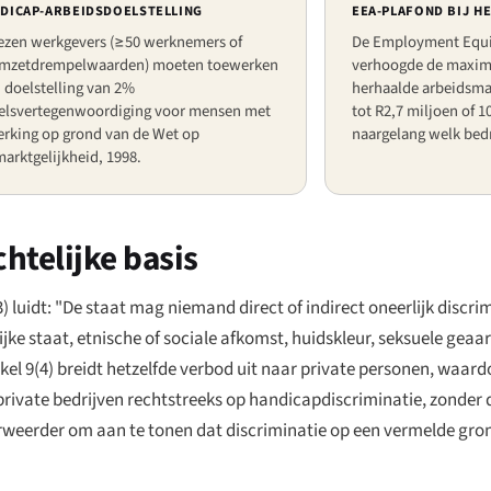
NDICAP-ARBEIDSDOELSTELLING
EEA-PLAFOND BIJ H
zen werkgevers (≥50 werknemers of
De Employment Equi
mzetdrempelwaarden) moeten toewerken
verhoogde de maxima
 doelstelling van 2%
herhaalde arbeidsma
elsvertegenwoordiging voor mensen met
tot R2,7 miljoen of 1
erking op grond van de Wet op
naargelang welk bedr
arktgelijkheid, 1998.
htelijke basis
9(3) luidt: "De staat mag niemand direct of indirect oneerlijk discr
e staat, etnische of sociale afkomst, huidskleur, seksuele geaard
ikel 9(4) breidt hetzelfde verbod uit naar private personen, waard
private bedrijven rechtstreeks op handicapdiscriminatie, zonder d
verweerder om aan te tonen dat discriminatie op een vermelde gron