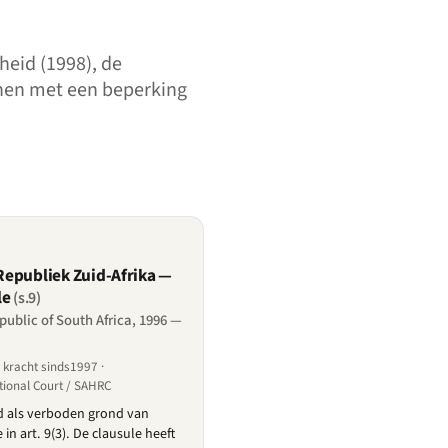
heid (1998), de
onen met een beperking
epubliek Zuid-Afrika —
le
(s.9)
public of South Africa, 1996 —
kracht sinds1997 ·
tional Court / SAHRC
d als verboden grond van
 in art. 9(3). De clausule heeft