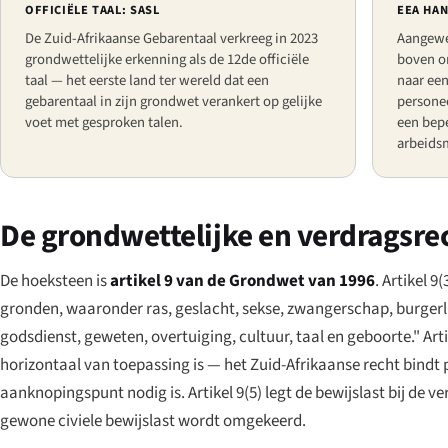
OFFICIËLE TAAL: SASL
EEA HA
De Zuid-Afrikaanse Gebarentaal verkreeg in 2023
Aangewe
grondwettelijke erkenning als de 12de officiële
boven o
taal — het eerste land ter wereld dat een
naar een
gebarentaal in zijn grondwet verankert op gelijke
persone
voet met gesproken talen.
een bep
arbeidsm
De grondwettelijke en verdragsrec
De hoeksteen is
artikel 9 van de Grondwet van 1996
. Artikel 
gronden, waaronder ras, geslacht, sekse, zwangerschap, burgerlijk
godsdienst, geweten, overtuiging, cultuur, taal en geboorte." Art
horizontaal van toepassing is — het Zuid-Afrikaanse recht bindt 
aanknopingspunt nodig is. Artikel 9(5) legt de bewijslast bij de 
gewone civiele bewijslast wordt omgekeerd.