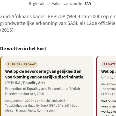
Regio: africa · Valuta van sancties:
ZAR
Zuid-Afrikaans kader: PEPUDA (Wet 4 van 2000) op gro
grondwettelijke erkenning van SASL als 12de officiël
(2015).
De wetten in het kort
PUBLIEK + PRIVAAT
PRIVATE
Wet op de bevordering van gelijkheid en
Wet op 
voorkoming van oneerlijke discriminatie
Employme
(PEPUDA / Equality Act)
Aangenome
Promotion of Equality and Prevention of Unfair
Toezichth
Discrimination Act, 2000
CCMA / La
Aangenomen 2000 · Van kracht sinds2003 ·
Wet 55 va
Toezichthouder:Equality Court (PEPUDA s.16) / South
voor men
African Human Rights Commission
werkgever