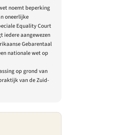
wet noemt beperking
n oneerlijke
eciale Equality Court
gt iedere aangewezen
frikaanse Gebarentaal
 een nationale wet op
passing op grond van
raktijk van de Zuid-