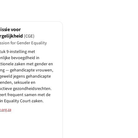
ssie voor
rgelijkheid
(CGE)
sion for Gender Equality
uk 9-instelling met
lijke bevoegdheid in
ctionele zaken met gender en
ing — gehandicapte vrouwen,
geweld jegens gehandicapte
enden, seksuele en
uctieve gezondheidsrechten.
eert frequent samen met de
n Equality Court-zaken.
.org.za