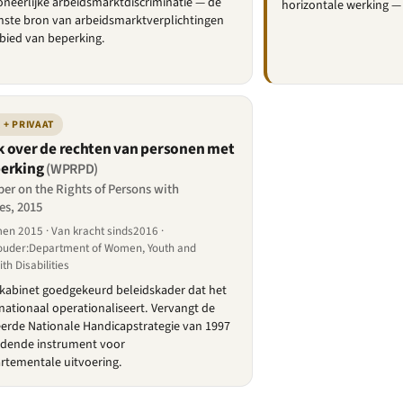
oneerlijke arbeidsmarktdiscriminatie — de
horizontale werking — 
ste bron van arbeidsmarktverplichtingen
bied van beperking.
 + PRIVAAT
 over de rechten van personen met
erking
(WPRPD)
er on the Rights of Persons with
ies, 2015
n 2015 · Van kracht sinds2016 ·
ouder:Department of Women, Youth and
th Disabilities
kabinet goedgekeurd beleidskader dat het
ationaal operationaliseert. Vervangt de
erde Nationale Handicapstrategie van 1997
eidende instrument voor
rtementale uitvoering.