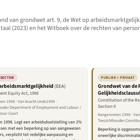
nd van grondwet art. 9, de Wet op arbeidsmarktgelijk
e taal (2023) en het Witboek over de rechten van pers
 SECTOR
PUBLIEK + PRIVAAT
arbeidsmarktgelijkheid
Grondwet van de R
(EEA)
Gelijkheidsclausu
nt Equity Act, 1998
Constitution of the Re
n 1998 · Van kracht sinds1999 ·
Section 9
ouder:Department of Employment and Labour /
bour Court
Aangenomen 1996 · Van 
Toezichthouder:Constitu
n 1998. Legt een arbeidsdoelstelling van 2%
sen met een beperking op aan aangewezen
Beperking is opgesom
s, verplicht tot redelijke aanpassing en
oneerlijke discriminatie