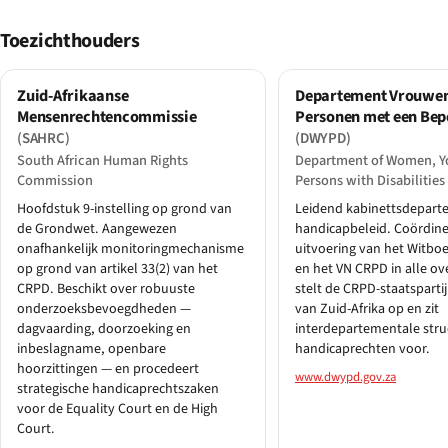
Toezichthouders
Zuid-Afrikaanse
Departement Vrouwen
Mensenrechtencommissie
Personen met een Bep
(SAHRC)
(DWYPD)
South African Human Rights
Department of Women, Y
Commission
Persons with Disabilities
Hoofdstuk 9-instelling op grond van
Leidend kabinettsdepart
de Grondwet. Aangewezen
handicapbeleid. Coördine
onafhankelijk monitoringmechanisme
uitvoering van het Witbo
op grond van artikel 33(2) van het
en het VN CRPD in alle ov
CRPD. Beschikt over robuuste
stelt de CRPD-staatsparti
onderzoeksbevoegdheden —
van Zuid-Afrika op en zit
dagvaarding, doorzoeking en
interdepartementale stru
inbeslagname, openbare
handicaprechten voor.
hoorzittingen — en procedeert
www.dwypd.gov.za
strategische handicaprechtszaken
voor de Equality Court en de High
Court.