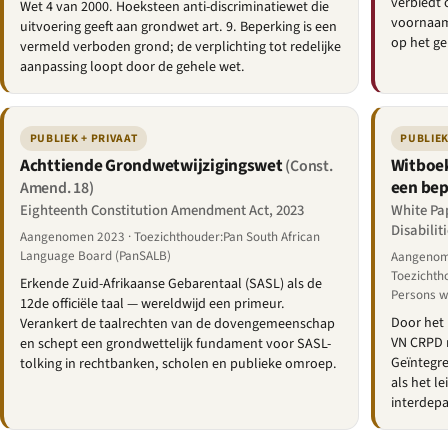
verbiedt 
Wet 4 van 2000. Hoeksteen anti-discriminatiewet die
voornaam
uitvoering geeft aan grondwet art. 9. Beperking is een
op het ge
vermeld verboden grond; de verplichting tot redelijke
aanpassing loopt door de gehele wet.
PUBLIEK + PRIVAAT
PUBLIEK
Achttiende Grondwetwijzigingswet
Witboek
(Const.
een bep
Amend. 18)
Eighteenth Constitution Amendment Act, 2023
White Pap
Disabilit
Aangenomen 2023 · Toezichthouder:Pan South African
Language Board (PanSALB)
Aangenome
Toezichth
Erkende Zuid-Afrikaanse Gebarentaal (SASL) als de
Persons wi
12de officiële taal — wereldwijd een primeur.
Door het 
Verankert de taalrechten van de dovengemeenschap
VN CRPD n
en schept een grondwettelijk fundament voor SASL-
Geïntegre
tolking in rechtbanken, scholen en publieke omroep.
als het l
interdepa