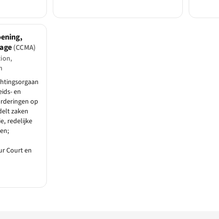
ening,
rage
(CCMA)
ion,
n
chtingsorgaan
eids- en
orderingen op
delt zaken
e, redelijke
en;
ur Court en