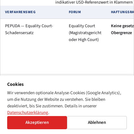
indikativer USD-Referenzwert in Klammern b
VERFAHRENSWEG
FORUM
HAFTUNGSR
PEPUDA — Equality Court-
Equality Court
Keine gesetz
Schadensersatz
(Magistratsgericht
Obergrenze
oder High Court)
EEA s.50 — erster Verstoß
Generaldirektor
R1,5 Mio. – 
Cookies
(bestimmter Arbeitgeber)
→ Labour Court
Mio.
Wir verwenden optionale Analyse-Cookies (Google Analytics),
(USD ~81K – ~1
um die Nutzung der Website zu verstehen. Sie bleiben
deaktiviert, bis Sie zustimmen. Details in unserer
EEA s.50 —
Labour Court
R2,7 Mio.
Datenschutzerklärung
.
Wiederholungsverstoß
(USD ~146K)
Akzeptieren
Ablehnen