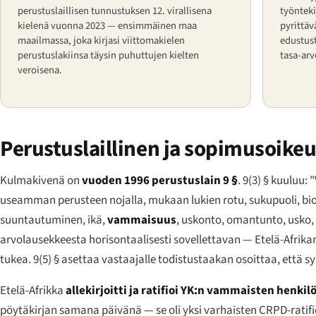
perustuslaillisen tunnustuksen 12. virallisena
työnteki
kielenä vuonna 2023 — ensimmäinen maa
pyrittä
maailmassa, joka kirjasi viittomakielen
edustus
perustuslakiinsa täysin puhuttujen kielten
tasa-arv
veroisena.
Perustuslaillinen ja sopimusoikeu
Kulmakivenä on
vuoden 1996 perustuslain 9 §
. 9(3) § kuuluu:
useamman perusteen nojalla, mukaan lukien rotu, sukupuoli, biolo
suuntautuminen, ikä,
vammaisuus
, uskonto, omantunto, usko, k
arvolausekkeesta horisontaalisesti sovellettavan — Etelä-Afrikan
tukea. 9(5) § asettaa vastaajalle todistustaakan osoittaa, että s
Etelä-Afrikka
allekirjoitti ja ratifioi YK:n vammaisten henk
pöytäkirjan samana päivänä — se oli yksi varhaisten CRPD-ratifio