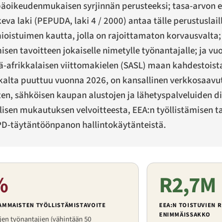
päoikeudenmukaisen syrjinnän perusteeksi; tasa-arvon e
 laki (PEPUDA, laki 4 / 2000) antaa tälle perustuslailli
ioistuimen kautta, jolla on rajoittamaton korvausvalta; 
sen tavoitteen jokaiselle nimetylle työnantajalle; ja v
-afrikkalaisen viittomakielen (SASL) maan kahdestoista 
ikalta puuttuu vuonna 2026, on kansallinen verkkosaavu
en, sähköisen kaupan alustojen ja lähetyspalveluiden dig
isen mukautuksen velvoitteesta, EEA:n työllistämisen ta
PD-täytäntöönpanon hallintokäytänteistä.
%
R2,7M
VAMMAISTEN TYÖLLISTÄMISTAVOITE
EEA:N TOISTUVIEN 
ENIMMÄISSAKKO
en työnantajien (vähintään 50