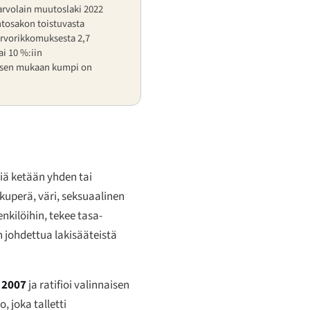
arvolain muutoslaki 2022
ntosakon toistuvasta
arvorikkomuksesta 2,7
ai 10 %:iin
, sen mukaan kumpi on
jiä ketään yhden tai
lkuperä, väri, seksuaalinen
enkilöihin, tekee tasa-
n johdettua lakisääteistä
 2007
ja ratifioi valinnaisen
 joka talletti