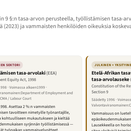
in 9 §:n tasa-arvon perusteella, työllistämisen tasa-ar
nä (2023) ja vammaisten henkilöiden oikeuksia koskeva 
NEN SEKTORI
JULKINEN + YKSITYIN
tämisen tasa-arvolaki
Etelä-Afrikan tasa
(EEA)
tasa-arvolauseke
nt Equity Act, 1998
Constitution of the Re
1998 · Voimassa alkaen1999 ·
Section 9
iranomainen:Department of Employment and
CCMA / Labour Court
Säädetty 1996 · Voimas
Valvontaviranomainen:Co
 1998. Asettaa 2 %:n vammaisten
misen tavoitteen nimetyille työnantajille,
Vammaisuus on luetelt
a kohtuulliseen mukautukseen ja kieltää
epäoikeudenmukaisen s
denmukaisen syrjinnän työllistämisessä —
Lausekkeella on horis
ät työpaikan vammaisvelvoitteet.
sitoo yksityisiä toimijo