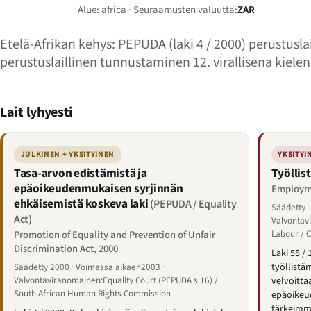
Alue: africa · Seuraamusten valuutta:
ZAR
Etelä-Afrikan kehys: PEPUDA (laki 4 / 2000) perustusla
perustuslaillinen tunnustaminen 12. virallisena kiele
Lait lyhyesti
JULKINEN + YKSITYINEN
YKSITYI
Tasa-arvon edistämistä ja
Työllis
epäoikeudenmukaisen syrjinnän
Employme
ehkäisemistä koskeva laki
(PEPUDA / Equality
Säädetty 
Act)
Valvontav
Labour / 
Promotion of Equality and Prevention of Unfair
Discrimination Act, 2000
Laki 55 /
työllistä
Säädetty 2000 · Voimassa alkaen2003 ·
Valvontaviranomainen:Equality Court (PEPUDA s.16) /
velvoitta
South African Human Rights Commission
epäoikeu
tärkeimm