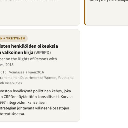
N + YKSITYINEN
ten henkilöiden oikeuksia
 valkoinen kirja
(WPRPD)
er on the Rights of Persons with
ies, 2015
2015 · Voimassa alkaen2016 ·
iranomainen:Department of Women, Youth and
th Disabilities
voston hyväksymä poliittinen kehys, joka
n CRPD:n täytäntöön kansallisesti. Korvaa
97 integroidun kansallisen
rategian johtavana välineenä osastojen
 toteutuksessa.