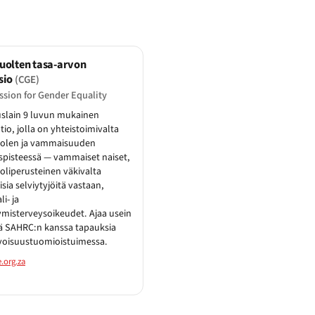
uolten tasa-arvon
sio
(CGE)
sion for Gender Equality
slain 9 luvun mukainen
utio, jolla on yhteistoimivalta
olen ja vammaisuuden
spisteessä — vammaiset naiset,
liperusteinen väkivalta
ia selviytyjöitä vastaan,
i- ja
ymisterveysoikeudet. Ajaa usein
ä SAHRC:n kanssa tapauksia
voisuustuomioistuimessa.
.org.za