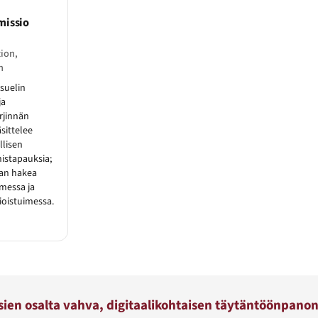
missio
ion,
n
isuelin
ja
rjinnän
äsittelee
llisen
istapauksia;
aan hakea
messa ja
oistuimessa.
sien osalta vahva, digitaalikohtaisen täytäntöönpano