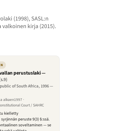
volaki (1998), SASL:n
valkoinen kirja (2015).
EN
vallan perustuslaki —
(s.9)
public of South Africa, 1996 —
sa alkaen1997 ·
nstitutional Court / SAHRC
u kielletty
yrjinnän peruste 9(3) §:ssä.
ontaalinen soveltaminen — se
ita sekä valtiota.