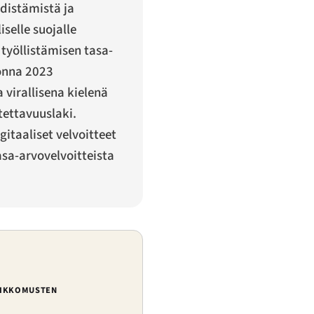
distämistä ja
selle suojalle
työllistämisen tasa-
uonna 2023
virallisena kielenä
tettavuuslaki.
itaaliset velvoitteet
sa-arvovelvoitteista
RIKKOMUSTEN