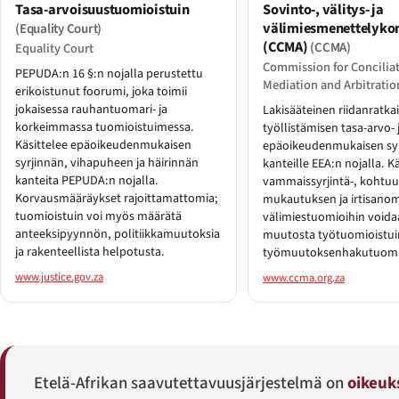
Tasa-arvoisuustuomioistuin
Sovinto-, välitys- ja
välimiesmenettelyko
(Equality Court)
(CCMA)
(CCMA)
Equality Court
Commission for Conciliat
PEPUDA:n 16 §:n nojalla perustettu
Mediation and Arbitratio
erikoistunut foorumi, joka toimii
jokaisessa rauhantuomari- ja
Lakisääteinen riidanratka
korkeimmassa tuomioistuimessa.
työllistämisen tasa-arvo- 
Käsittelee epäoikeudenmukaisen
epäoikeudenmukaisen sy
syrjinnän, vihapuheen ja häirinnän
kanteille EEA:n nojalla. K
kanteita PEPUDA:n nojalla.
vammaissyrjintä-, kohtuu
Korvausmääräykset rajoittamattomia;
mukautuksen ja irtisanom
tuomioistuin voi myös määrätä
välimiestuomioihin void
anteeksipyynnön, politiikkamuutoksia
muutosta työtuomioistui
ja rakenteellista helpotusta.
työmuutoksenhakutuomi
www.justice.gov.za
www.ccma.org.za
Etelä-Afrikan saavutettavuusjärjestelmä on
oikeuk