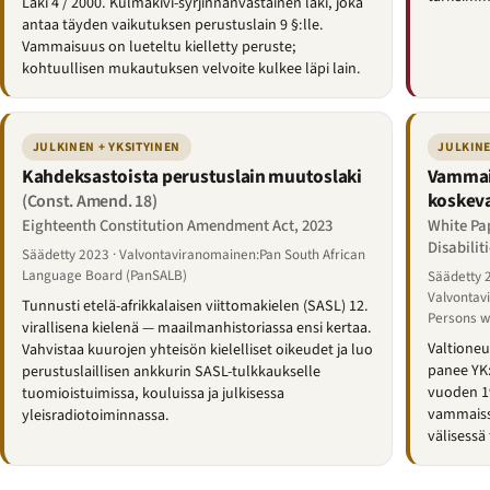
Laki 4 / 2000. Kulmakivi-syrjinnänvastainen laki, joka
antaa täyden vaikutuksen perustuslain 9 §:lle.
Vammaisuus on lueteltu kielletty peruste;
kohtuullisen mukautuksen velvoite kulkee läpi lain.
JULKINEN + YKSITYINEN
JULKINE
Kahdeksastoista perustuslain muutoslaki
Vammais
koskeva
(Const. Amend. 18)
Eighteenth Constitution Amendment Act, 2023
White Pap
Disabilit
Säädetty 2023 · Valvontaviranomainen:Pan South African
Language Board (PanSALB)
Säädetty 
Valvontav
Tunnusti etelä-afrikkalaisen viittomakielen (SASL) 12.
Persons wi
virallisena kielenä — maailmanhistoriassa ensi kertaa.
Valtioneu
Vahvistaa kuurojen yhteisön kielelliset oikeudet ja luo
panee YK:
perustuslaillisen ankkurin SASL-tulkkaukselle
vuoden 19
tuomioistuimissa, kouluissa ja julkisessa
vammaisst
yleisradiotoiminnassa.
välisessä