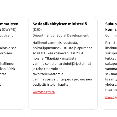
vammaisten
Sosiaalikehityksen ministeriö
Sukup
iö
komis
(DWYPD)
(DSD)
outh and
Department of Social Development
Commis
Hallinnoi vammaisavustusta,
Perustu
isasioissa.
hoitoriippuvuusavustusta ja apurahaa
institu
alkoisen
sosiaalitukea koskevan lain 2004
sukupu
nojalla. Ylläpitää kansallista
leikkau
 hallinnon
vammaisen tilan arviointijärjestelmää
sukupuo
rikan CRPD-
ja rahoittaa voittoa
vammais
ohtaa
tavoittelemattomia
seksuaal
vammaispalveluntarjoajia provinssien
lisäänt
a.
budjettisiirtojen kautta.
yhdess
tasa-ar
www.dsd.gov.za
www.cge