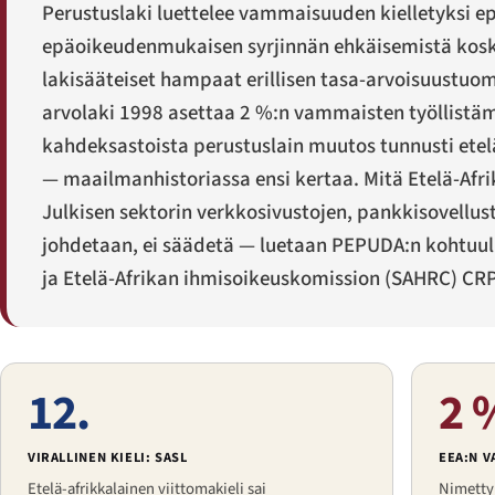
Perustuslaki luettelee vammaisuuden kielletyksi e
epäoikeudenmukaisen syrjinnän ehkäisemistä koskeva
lakisääteiset hampaat erillisen tasa-arvoisuustuom
arvolaki 1998 asettaa 2 %:n vammaisten työllistämi
kahdeksastoista perustuslain muutos tunnusti etelä
— maailmanhistoriassa ensi kertaa. Mitä Etelä-Afr
Julkisen sektorin verkkosivustojen, pankkisovellust
johdetaan, ei säädetä — luetaan PEPUDA:n kohtuull
ja Etelä-Afrikan ihmisoikeuskomission (SAHRC) CR
12.
2 
VIRALLINEN KIELI: SASL
EEA:N 
Etelä-afrikkalainen viittomakieli sai
Nimettyj