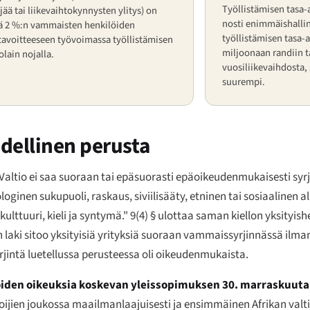
Työllistämisen tasa-
jää tai liikevaihtokynnysten ylitys) on
nosti enimmäishalli
vä 2 %:n vammaisten henkilöiden
työllistämisen tasa-
tavoitteeseen työvoimassa työllistämisen
miljoonaan randiin t
olain nojalla.
vuosiliikevaihdosta
suurempi.
dellinen perusta
 "Valtio ei saa suoraan tai epäsuorasti epäoikeudenmukaisesti syr
ginen sukupuoli, raskaus, siviilisääty, etninen tai sosiaalinen a
ulttuuri, kieli ja syntymä." 9(4) § ulottaa saman kiellon yksityish
 laki sitoo yksityisiä yrityksiä suoraan vammaissyrjinnässä ilma
yrjintä luetellussa perusteessa oli oikeudenmukaista.
ilöiden oikeuksia koskevan yleissopimuksen 30. marraskuuta
ijien joukossa maailmanlaajuisesti ja ensimmäinen Afrikan valtio,