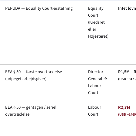
PEPUDA — Equality Court-erstatning
Equality
Intet lov
Court
(Kredsret
eller
Højesteret)
EEA § 50 — første overtrædelse
Director-
R1,5M – 
(udpeget arbejdsgiver)
General →
(USD ~81K 
Labour
Court
EEA § 50 — gentagen / seriel
Labour
R2,7M
overtrædelse
Court
(USD ~146K