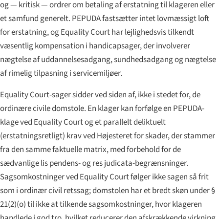
og — kritisk — ordrer om betaling af erstatning til klageren eller
et samfund generelt. PEPUDA fastsætter intet lovmæssigt loft
for erstatning, og Equality Court har lejlighedsvis tilkendt
væsentlig kompensation i handicapsager, der involverer
nægtelse af uddannelsesadgang, sundhedsadgang og nægtelse
af rimelig tilpasning i servicemiljøer.
Equality Court-sager sidder ved siden af, ikke i stedet for, de
ordinære civile domstole. En klager kan forfølge en PEPUDA-
klage ved Equality Court og et parallelt deliktuelt
(erstatningsretligt) krav ved Højesteret for skader, der stammer
fra den samme faktuelle matrix, med forbehold for de
sædvanlige
lis pendens
- og
res judicata
-begrænsninger.
Sagsomkostninger ved Equality Court følger ikke sagen så frit
som i ordinær civil retssag; domstolen har et bredt skøn under §
21(2)(o) til ikke at tilkende sagsomkostninger, hvor klageren
handlede i god tro, hvilket reducerer den afskrækkende virkning,