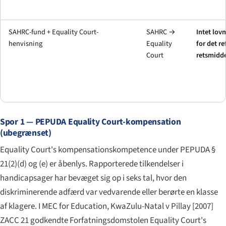
SAHRC-fund + Equality Court-
SAHRC →
Intet lov
henvisning
Equality
for det re
Court
retsmidd
Spor 1 — PEPUDA Equality Court-kompensation
(ubegrænset)
Equality Court's kompensationskompetence under PEPUDA §
21(2)(d) og (e) er åbenlys. Rapporterede tilkendelser i
handicapsager har bevæget sig op i seks tal, hvor den
diskriminerende adfærd var vedvarende eller berørte en klasse
af klagere. I
MEC for Education, KwaZulu-Natal v Pillay
[2007]
ZACC 21 godkendte Forfatningsdomstolen Equality Court's