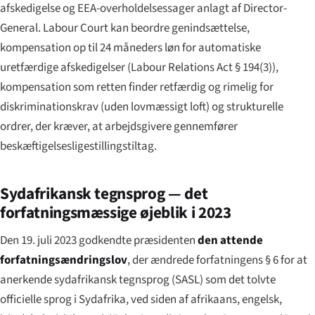
afskedigelse og EEA-overholdelses­sager anlagt af Director-
General. Labour Court kan beordre genindsættelse,
kompensation op til 24 måneders løn for automatiske
uretfærdige afskedigelser (Labour Relations Act § 194(3)),
kompensation som retten finder retfærdig og rimelig for
diskriminationskrav (uden lovmæssigt loft) og strukturelle
ordrer, der kræver, at arbejdsgivere gennemfører
beskæftigelsesligestillingstiltag.
Sydafrikansk tegnsprog — det
forfatningsmæssige øjeblik i 2023
Den 19. juli 2023 godkendte præsidenten
den attende
forfatningsændringslov
, der ændrede forfatningens § 6 for at
anerkende sydafrikansk tegnsprog (SASL) som det tolvte
officielle sprog i Sydafrika, ved siden af afrikaans, engelsk,