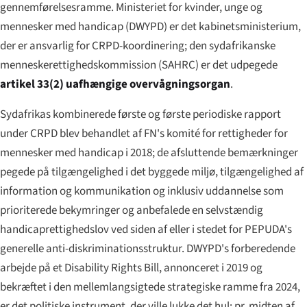
gennemførelsesramme. Ministeriet for kvinder, unge og
mennesker med handicap (DWYPD) er det kabinetsministerium,
der er ansvarlig for CRPD-koordinering; den sydafrikanske
menneskerettighedskommission (SAHRC) er det udpegede
artikel 33(2) uafhængige overvågningsorgan
.
Sydafrikas kombinerede første og første periodiske rapport
under CRPD blev behandlet af FN's komité for rettigheder for
mennesker med handicap i 2018; de afsluttende bemærkninger
pegede på tilgængelighed i det byggede miljø, tilgængelighed af
information og kommunikation og inklusiv uddannelse som
prioriterede bekymringer og anbefalede en selvstændig
handicaprettighedslov ved siden af eller i stedet for PEPUDA's
generelle anti-diskriminationsstruktur. DWYPD's forberedende
arbejde på et Disability Rights Bill, annonceret i 2019 og
bekræftet i den mellemlangsigtede strategiske ramme fra 2024,
er det politiske instrument, der ville lukke det hul; pr. midten af