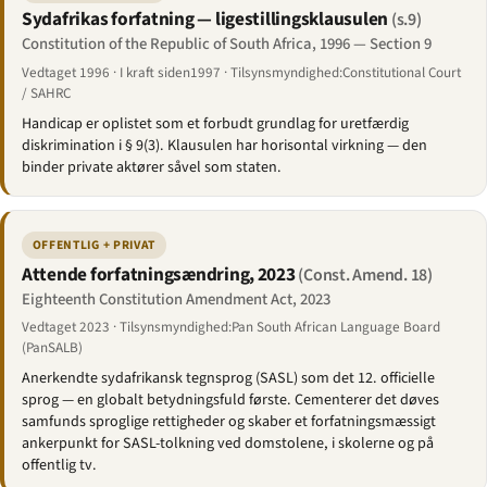
Sydafrikas forfatning — ligestillingsklausulen
(s.9)
Constitution of the Republic of South Africa, 1996 — Section 9
Vedtaget 1996 · I kraft siden1997 · Tilsynsmyndighed:Constitutional Court
/ SAHRC
Handicap er oplistet som et forbudt grundlag for uretfærdig
diskrimination i § 9(3). Klausulen har horisontal virkning — den
binder private aktører såvel som staten.
OFFENTLIG + PRIVAT
Attende forfatningsændring, 2023
(Const. Amend. 18)
Eighteenth Constitution Amendment Act, 2023
Vedtaget 2023 · Tilsynsmyndighed:Pan South African Language Board
(PanSALB)
Anerkendte sydafrikansk tegnsprog (SASL) som det 12. officielle
sprog — en globalt betydningsfuld første. Cementerer det døves
samfunds sproglige rettigheder og skaber et forfatningsmæssigt
ankerpunkt for SASL-tolkning ved domstolene, i skolerne og på
offentlig tv.