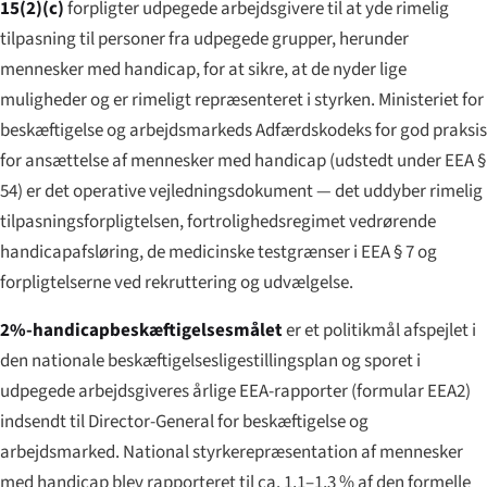
15(2)(c)
forpligter udpegede arbejdsgivere til at yde rimelig
tilpasning til personer fra udpegede grupper, herunder
mennesker med handicap, for at sikre, at de nyder lige
muligheder og er rimeligt repræsenteret i styrken. Ministeriet for
beskæftigelse og arbejdsmarkeds Adfærdskodeks for god praksis
for ansættelse af mennesker med handicap (udstedt under EEA §
54) er det operative vejledningsdokument — det uddyber rimelig
tilpasnings­forpligtelsen, fortrolighedsregimet vedrørende
handicapafsløring, de medicinske testgrænser i EEA § 7 og
forpligtelserne ved rekruttering og udvælgelse.
2%-handicapbeskæftigelses­målet
er et politikmål afspejlet i
den nationale beskæftigelsesligestillingsplan og sporet i
udpegede arbejdsgiveres årlige EEA-rapporter (formular EEA2)
indsendt til Director-General for beskæftigelse og
arbejdsmarked. National styrkerepræsentation af mennesker
med handicap blev rapporteret til ca. 1,1–1,3 % af den formelle