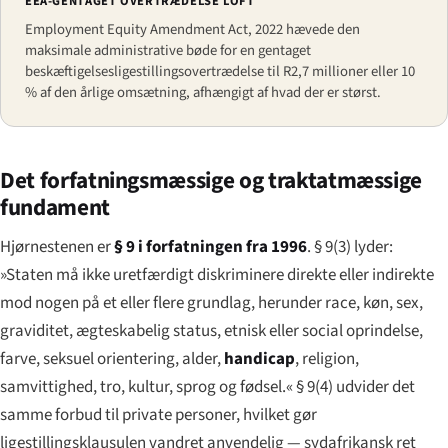
EEA-GENTAGET OVERTRÆDELSE LOFT
Employment Equity Amendment Act, 2022 hævede den
maksimale administrative bøde for en gentaget
beskæftigelsesligestillings­overtrædelse til R2,7 millioner eller 10
% af den årlige omsætning, afhængigt af hvad der er størst.
Det forfatningsmæssige og traktatmæssige
fundament
Hjørnestenen er
§ 9 i forfatningen fra 1996
. § 9(3) lyder:
»Staten må ikke uretfærdigt diskriminere direkte eller indirekte
mod nogen på et eller flere grundlag, herunder race, køn, sex,
graviditet, ægteskabelig status, etnisk eller social oprindelse,
farve, seksuel orientering, alder,
handicap
, religion,
samvittighed, tro, kultur, sprog og fødsel.« § 9(4) udvider det
samme forbud til private personer, hvilket gør
ligestillingsklausulen vandret anvendelig — sydafrikansk ret