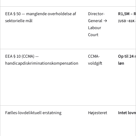
EEA § 50 — manglende overholdelse af
Director-
R1,5M – 
sektorielle mål
General →
(USD ~81K 
Labour
Court
EEA § 10 (CCMA) —
CCMA-
Op til 24
handicapdiskriminations­kompensation
voldgift
løn
Fælles-lovdeliktuell erstatning
Højesteret
Intet lov