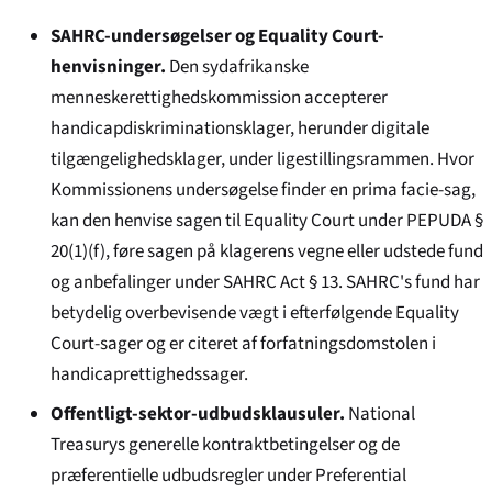
SAHRC-undersøgelser og Equality Court-
henvisninger.
Den sydafrikanske
menneskerettighedskommission accepterer
handicapdiskriminationsklager, herunder digitale
tilgængeligheds­klager, under ligestillingsrammen. Hvor
Kommissionens undersøgelse finder en prima facie-sag,
kan den henvise sagen til Equality Court under PEPUDA §
20(1)(f), føre sagen på klagerens vegne eller udstede fund
og anbefalinger under SAHRC Act § 13. SAHRC's fund har
betydelig overbevisende vægt i efterfølgende Equality
Court-sager og er citeret af forfatningsdomstolen i
handicaprettigheds­sager.
Offentligt-sektor-udbuds­klausuler.
National
Treasurys generelle kontraktbetingelser og de
præferentielle udbudsregler under Preferential