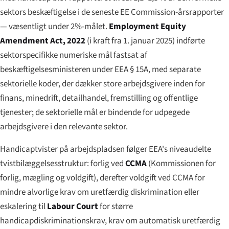
sektors beskæftigelse i de seneste EE Commission-årsrapporter
— væsentligt under 2%-målet.
Employment Equity
Amendment Act, 2022
(i kraft fra 1. januar 2025) indførte
sektorspecifikke numeriske mål fastsat af
beskæftigelsesministeren under EEA § 15A, med separate
sektorielle koder, der dækker store arbejdsgivere inden for
finans, minedrift, detailhandel, fremstilling og offentlige
tjenester; de sektorielle mål er bindende for udpegede
arbejdsgivere i den relevante sektor.
Handicaptvister på arbejdspladsen følger EEA's niveaudelte
tvistbilæggelsesstruktur: forlig ved
CCMA
(Kommissionen for
forlig, mægling og voldgift), derefter voldgift ved CCMA for
mindre alvorlige krav om uretfærdig diskrimination eller
eskalering til
Labour Court
for større
handicapdiskriminationskrav, krav om automatisk uretfærdig