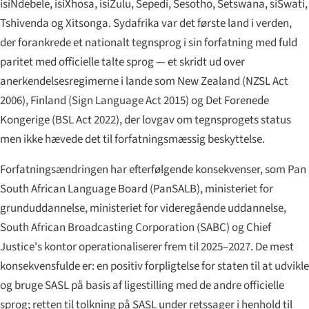
isiNdebele, isiXhosa, isiZulu, Sepedi, Sesotho, Setswana, siSwati,
Tshivenda og Xitsonga. Sydafrika var det første land i verden,
der forankrede et nationalt tegnsprog i sin forfatning med fuld
paritet med officielle talte sprog — et skridt ud over
anerkendelsesregimerne i lande som New Zealand (NZSL Act
2006), Finland (Sign Language Act 2015) og Det Forenede
Kongerige (BSL Act 2022), der lovgav om tegnsprogets status
men ikke hævede det til forfatningsmæssig beskyttelse.
Forfatningsændringen har efterfølgende konsekvenser, som Pan
South African Language Board (PanSALB), ministeriet for
grunduddannelse, ministeriet for videregående uddannelse,
South African Broadcasting Corporation (SABC) og Chief
Justice's kontor operationaliserer frem til 2025–2027. De mest
konsekvensfulde er: en positiv forpligtelse for staten til at udvikle
og bruge SASL på basis af ligestilling med de andre officielle
sprog; retten til tolkning på SASL under retssager i henhold til