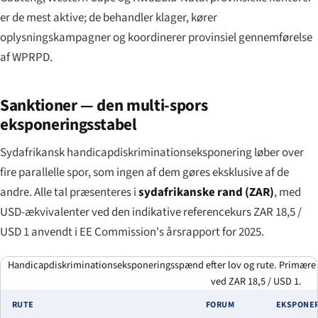
er de mest aktive; de behandler klager, kører
oplysningskampagner og koordinerer provinsiel gennemførelse
af WPRPD.
Sanktioner — den multi-spors
eksponeringsstabel
Sydafrikansk handicapdiskriminationseksponering løber over
fire parallelle spor, som ingen af dem gøres eksklusive af de
andre. Alle tal præsenteres i
sydafrikanske rand (ZAR)
, med
USD-ækvivalenter ved den indikative referencekurs ZAR 18,5 /
USD 1 anvendt i EE Commission's årsrapport for 2025.
Handicapdiskriminations­eksponeringsspænd efter lov og rute. Primære ta
ved ZAR 18,5 / USD 1.
RUTE
FORUM
EKSPONE