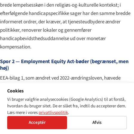
brede lempelsesskøn i den religiøs-og-kulturelle kontekst; i
efterfølgende handicapspecifikke sager har den samme bredde
informeret ordrer, der kræver, at tjenesteudbydere ændrer
politikker, renoverer lokaler og gennemfører
handicapbevidst­hedsuddannelse ud over monetær
kompensation.
Spor 2 — Employment Equity Act-bøder (begrænset, men
høj)
EEA-bilag 1, som ændret ved 2022-ændrings­loven, hævede
lofterne væsentligt. En første overtrædelse af EEA's
Cookies
indberetnings-, planlægnings- eller positiv
Vi bruger valgfrie analysecookies (Google Analytics) til at forstå,
særbehandlings­bestemmelser af en udpeget arbejdsgiver er
hvordan du bruger sitet. De er slået fra, indtil du accepterer dem.
eksponeret for en bøde i intervallet R1,5 millioner til R2,7
Læs mere i vores
privatlivspolitik
.
millioner, eller 2 % af arbejdsgiverens årlige omsætning,
Acceptér
Afvis
afhængigt af hvad der er størst. En gentagen overtrædelse