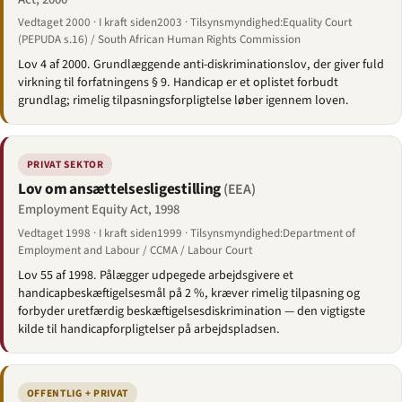
Vedtaget 2000 · I kraft siden2003 · Tilsynsmyndighed:Equality Court
(PEPUDA s.16) / South African Human Rights Commission
Lov 4 af 2000. Grundlæggende anti-diskriminationslov, der giver fuld
virkning til forfatningens § 9. Handicap er et oplistet forbudt
grundlag; rimelig tilpasningsforpligtelse løber igennem loven.
PRIVAT SEKTOR
Lov om ansættelses­ligestilling
(EEA)
Employment Equity Act, 1998
Vedtaget 1998 · I kraft siden1999 · Tilsynsmyndighed:Department of
Employment and Labour / CCMA / Labour Court
Lov 55 af 1998. Pålægger udpegede arbejdsgivere et
handicapbeskæftigelses­mål på 2 %, kræver rimelig tilpasning og
forbyder uretfærdig beskæftigelsesdiskrimination — den vigtigste
kilde til handicapforpligtelser på arbejdspladsen.
OFFENTLIG + PRIVAT