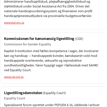
Administrerer handicaptilskud, plejeafhængigheds­tilskud og
støttetilskud under Social Assistance Act fra 2004. Driver det
nationale handicapvurderingssystem og finansierer non-profit
handicap­tjenesteudbydere via provinsielle budgetoverførsler.
www.dsd.gov.za
Kommissionen for kønsmæssig ligestilling
(CGE)
Commission for Gender Equality
Kapitel 9-institution med fælles kompetence i sager, der involverer
køn og handicap — handicappede kvinder, kønsbaseret vold mod
handicappede overlevende, seksuelle og reproduktive
sundhedsrettigheder. Fører hyppigt sager i fællesskab med SAHRC
ved Equality Court.
www.cge.org.za
Ligestillingsdomstolen
(Equality Court)
Equality Court
Specialiseret forum oprettet under PEPUDA § 16, siddende i enhver