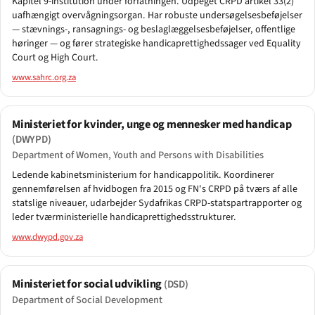
Kapitel 9-institution under forfatningen. Udpeget CRPD artikel 33(2)
uafhængigt overvågningsorgan. Har robuste undersøgelsesbeføjelser
— stævnings-, ransagnings- og beslaglæggelsesbeføjelser, offentlige
høringer — og fører strategiske handicaprettigheds­sager ved Equality
Court og High Court.
www.sahrc.org.za
Ministeriet for kvinder, unge og mennesker med handicap
(DWYPD)
Department of Women, Youth and Persons with Disabilities
Ledende kabinetsministerium for handicappolitik. Koordinerer
gennemførelsen af hvidbogen fra 2015 og FN's CRPD på tværs af alle
statslige niveauer, udarbejder Sydafrikas CRPD-statspartrapporter og
leder tværministerielle handicaprettigheds­strukturer.
www.dwypd.gov.za
Ministeriet for social udvikling
(DSD)
Department of Social Development