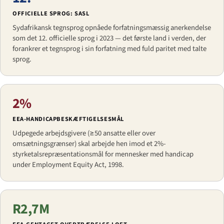
OFFICIELLE SPROG: SASL
Sydafrikansk tegnsprog opnåede forfatningsmæssig anerkendelse
som det 12. officielle sprog i 2023 — det første land i verden, der
forankrer et tegnsprog i sin forfatning med fuld paritet med talte
sprog.
2%
EEA-HANDICAPBESKÆFTIGELSES­MÅL
Udpegede arbejdsgivere (≥50 ansatte eller over
omsætningsgrænser) skal arbejde hen imod et 2%-
styrketalsrepræsentations­mål for mennesker med handicap
under Employment Equity Act, 1998.
R2,7M