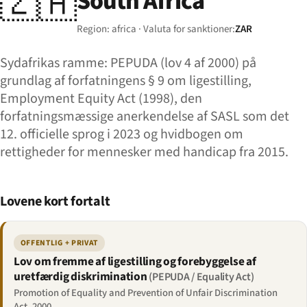
🇿🇦
South Africa
Region: africa · Valuta for sanktioner:
ZAR
Sydafrikas ramme: PEPUDA (lov 4 af 2000) på
grundlag af forfatningens § 9 om ligestilling,
Employment Equity Act (1998), den
forfatningsmæssige anerkendelse af SASL som det
12. officielle sprog i 2023 og hvidbogen om
rettigheder for mennesker med handicap fra 2015.
Lovene kort fortalt
OFFENTLIG + PRIVAT
Lov om fremme af ligestilling og forebyggelse af
uretfærdig diskrimination
(PEPUDA / Equality Act)
Promotion of Equality and Prevention of Unfair Discrimination
Act, 2000