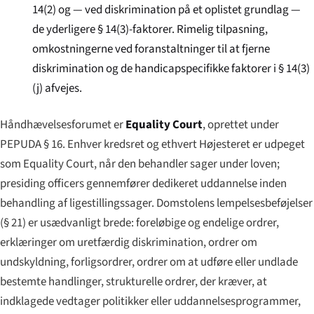
14(2) og — ved diskrimination på et oplistet grundlag —
de yderligere § 14(3)-faktorer. Rimelig tilpasning,
omkostningerne ved foranstaltninger til at fjerne
diskrimination og de handicapspecifikke faktorer i § 14(3)
(j) afvejes.
Håndhævelsesforumet er
Equality Court
, oprettet under
PEPUDA § 16. Enhver kredsret og ethvert Højesteret er udpeget
som Equality Court, når den behandler sager under loven;
presiding officers gennemfører dedikeret uddannelse inden
behandling af ligestillingssager. Domstolens lempelsesbeføjelser
(§ 21) er usædvanligt brede: foreløbige og endelige ordrer,
erklæringer om uretfærdig diskrimination, ordrer om
undskyldning, forligsordrer, ordrer om at udføre eller undlade
bestemte handlinger, strukturelle ordrer, der kræver, at
indklagede vedtager politikker eller uddannelses­programmer,