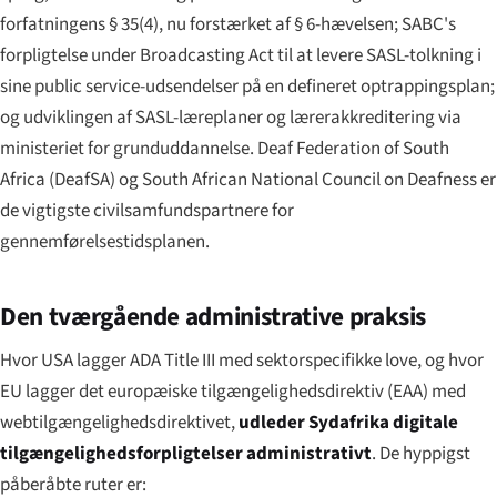
forfatningens § 35(4), nu forstærket af § 6-hævelsen; SABC's
forpligtelse under Broadcasting Act til at levere SASL-tolkning i
sine public service-udsendelser på en defineret optrappingsplan;
og udviklingen af SASL-læreplaner og lærerakkreditering via
ministeriet for grunduddannelse. Deaf Federation of South
Africa (DeafSA) og South African National Council on Deafness er
de vigtigste civilsamfundspartnere for
gennemførelsestidsplanen.
Den tværgående administrative praksis
Hvor USA lagger ADA Title III med sektorspecifikke love, og hvor
EU lagger det europæiske tilgængeligheds­direktiv (EAA) med
webtilgængelighedsdirektivet,
udleder Sydafrika digitale
tilgængeligheds­forpligtelser administrativt
. De hyppigst
påberåbte ruter er: