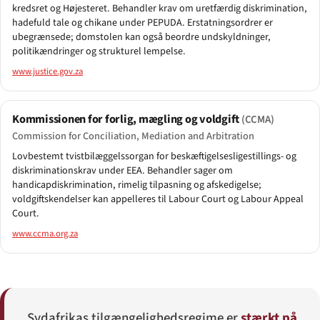
kredsret og Højesteret. Behandler krav om uretfærdig diskrimination,
hadefuld tale og chikane under PEPUDA. Erstatningsordrer er
ubegrænsede; domstolen kan også beordre undskyldninger,
politikændringer og strukturel lempelse.
www.justice.gov.za
Kommissionen for forlig, mægling og voldgift
(CCMA)
Commission for Conciliation, Mediation and Arbitration
Lovbestemt tvistbilæggelssorgan for beskæftigelsesligestillings- og
diskriminationskrav under EEA. Behandler sager om
handicapdiskrimination, rimelig tilpasning og afskedigelse;
voldgiftskendelser kan appelleres til Labour Court og Labour Appeal
Court.
www.ccma.org.za
Sydafrikas tilgængelighedsregime er
stærkt på