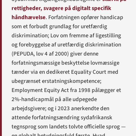
rettigheder, svagere på digitalt specifik
håndhævelse
. Forfatningen opfører handicap
som et forbudt grundlag for uretfærdig
diskrimination; Lov om fremme af ligestilling
og forebyggelse af uretfærdig diskrimination
(PEPUDA, lov 4 af 2000) giver denne
forfatningsmæssige beskyttelse lovmæssige
tænder via en dedikeret Equality Court med
ubegrænset erstatningskompetence;
Employment Equity Act fra 1998 pålægger et
2%-handicapmål på alle udpegede
arbejdsgivere; og i 2023 anerkendte den
attende forfatningsændring sydafrikansk
tegnsprog som landets tolvte officielle sprog —
en globalt betydningsfuld første. Hvad