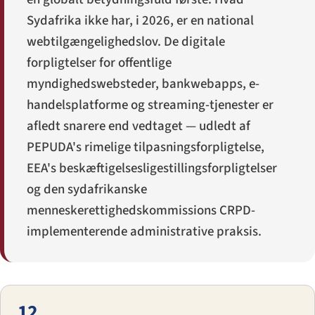
Sydafrika ikke har, i 2026, er en national
webtilgængeligheds­lov. De digitale
forpligtelser for offentlige
myndighedswebsteder, bankwebapps, e-
handels­platforme og streaming-tjenester er
afledt snarere end vedtaget — udledt af
PEPUDA's rimelige tilpasningsforpligtelse,
EEA's beskæftigelsesligestillings­forpligtelser
og den sydafrikanske
menneskerettighedskommissions CRPD-
implementerende administrative praksis.
12.