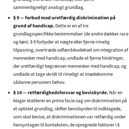
sammenligneligt analogt grundlag.
§ 9 — forbud mod uretfærdig diskrimination på
grund af handicap.
Dette er en af tre
grundlagsspecifikke bestemmelser (de andre dækker race
og køn). § 9 forbyder at nægte eller fjerne rimelig
tilpasning, overtræde adfærdskodekset om integration af
mennesker med handicap, undlade at fjerne hindringer,
der uretfærdigt begrænser mennesker med handicap, og
undlade at tage skridt til rimeligt at imødekomme
sådanne personers behov.
§ 14 — retfærdigheds­forsvar og bevisbyrde.
Når en
klager etablerer en prima facie-sag om diskrimination på
et oplistet grundlag, skifter bevisbyrden til indklagede,
som skal bevise, at diskriminationen var retfærdig under
hensyntagen til konteksten, de opregnede faktorer i §