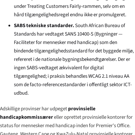
under Treating Customers Fairly-rammen, selv om en
hård tilgængeligheds­regel endnu ikke er promulgeret.
SABS tekniske standarder.
South African Bureau of
Standards har vedtaget SANS 10400-S (Bygninger —
Faciliteter for mennesker med handicap) som den
bindende tilgængeligheds­standard for det byggede miljø,
refereret i de nationale bygningsbekendtgørelser. Der er
ingen SABS-vedtaget ækvivalent for digital
tilgængelighed; i praksis behandles WCAG 2.1 niveau AA
som de facto-referencestandarder i offentligt sektor ICT-
udbud.
Adskillige provinser har udpeget
provinsielle
handicapkommissærer
eller oprettet provinsielle kontorer for
status for mennesker med handicap inden for Premier's Office.
Gauteng, Western Cape og KwaZulu-Natal provinsielle kontorer