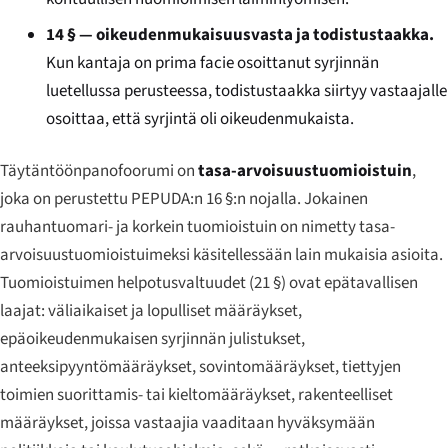
14 § — oikeudenmukaisuusvasta ja todistustaakka.
Kun kantaja on prima facie osoittanut syrjinnän
luetellussa perusteessa, todistustaakka siirtyy vastaajalle
osoittaa, että syrjintä oli oikeudenmukaista.
Täytäntöönpanofoorumi on
tasa-arvoisuustuomioistuin
,
joka on perustettu PEPUDA:n 16 §:n nojalla. Jokainen
rauhantuomari- ja korkein tuomioistuin on nimetty tasa-
arvoisuustuomioistuimeksi käsitellessään lain mukaisia asioita.
Tuomioistuimen helpotusvaltuudet (21 §) ovat epätavallisen
laajat: väliaikaiset ja lopulliset määräykset,
epäoikeudenmukaisen syrjinnän julistukset,
anteeksipyyntömääräykset, sovintomääräykset, tiettyjen
toimien suorittamis- tai kieltomääräykset, rakenteelliset
määräykset, joissa vastaajia vaaditaan hyväksymään