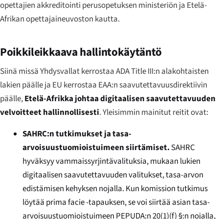
opettajien akkreditointi perusopetuksen ministeriön ja Etelä-
Afrikan opettajaineuvoston kautta.
Poikkileikkaava hallintokäytäntö
Siinä missä Yhdysvallat kerrostaa ADA Title III:n alakohtaisten
lakien päälle ja EU kerrostaa EAA:n saavutettavuusdirektiivin
päälle,
Etelä-Afrikka johtaa digitaalisen saavutettavuuden
velvoitteet hallinnollisesti
. Yleisimmin mainitut reitit ovat:
SAHRC:n tutkimukset ja tasa-
arvoisuustuomioistuimeen siirtämiset.
SAHRC
hyväksyy vammaissyrjintävalituksia, mukaan lukien
digitaalisen saavutettavuuden valitukset, tasa-arvon
edistämisen kehyksen nojalla. Kun komission tutkimus
löytää prima facie -tapauksen, se voi siirtää asian tasa-
arvoisuustuomioistuimeen PEPUDA:n 20(1)(f) §:n nojalla,