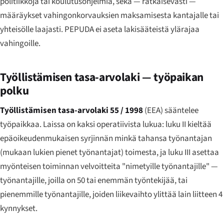
politiikkoja tai koulutusohjelmia, sekä — ratkaisevasti —
määräykset vahingonkorvauksien maksamisesta kantajalle tai
yhteisölle laajasti. PEPUDA ei aseta lakisääteistä ylärajaa
vahingoille.
Työllistämisen tasa-arvolaki — työpaikan
polku
Työllistämisen tasa-arvolaki 55 / 1998
(EEA) sääntelee
työpaikkaa. Laissa on kaksi operatiivista lukua: luku II kieltää
epäoikeudenmukaisen syrjinnän minkä tahansa työnantajan
(mukaan lukien pienet työnantajat) toimesta, ja luku III asettaa
myönteisen toiminnan velvoitteita "nimetyille työnantajille" —
työnantajille, joilla on 50 tai enemmän työntekijää, tai
pienemmille työnantajille, joiden liikevaihto ylittää lain liitteen 4
kynnykset.