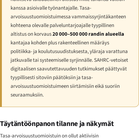
kanssa asioivalle työnantajalle. Tasa-
arvoisuustuomioistuimessa vammaissyrjintäkanteen
kohteena olevalle palveluntarjoajalle tyypillinen
altistus on korvaus
20 000–500 000 randin alueella
kantajaa kohden plus rakenteellinen määräys
politiikka- ja koulutusuudistuksesta, yläraja varattuna
jatkuvalle tai systeemiselle syrjinnälle. SAHRC-vetoiset
digitaalisen saavutettavuuden tutkimukset päättyvät
tyypillisesti sitoviin päätöksiin ja tasa-
arvoisuustuomioistuimeen siirtämisiin eikä suoriin
seuraamuksiin.
Täytäntöönpanon tilanne ja näkymät
Tasa-arvoisuustuomioistuin on ollut aktiivisin