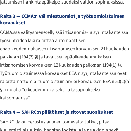
jättämisen hankintaepäkelpoisuudeksi valtion sopimuksissa.
Raita 3 — CCMA:n välimiestuomiot ja työtuomioistuimen
korvaukset
CCMA:ssa välitysmenetellyissä irtisanomis- ja syrjintäkanteissa
työsuhteiden laki rajoittaa automaattisen
epäoikeudenmukaisen irtisanomisen korvauksen 24 kuukauden
palkkaan (194(3) §) ja tavallisen epäoikeudenmukaisen
irtisanomisen korvauksen 12 kuukauden palkkaan (194(1) §).
Työtuomioistuimessa korvaukset EEA:n syrjintäkanteissa ovat
rajoittamattomia; tuomioistuin arvioi korvauksen EEA:n 50(2)(a)
§:n nojalla "oikeudenmukaiseksi ja tasapuoliseksi
katsomaansa".
Raita 4 — SAHRC:n päätökset ja sitovat suositukset
SAHRC:lla on perustuslaillinen toimivalta tutkia, pitää
kuulemistilaisuuksia, haastaa todistajia ja asiakirjoja sekä