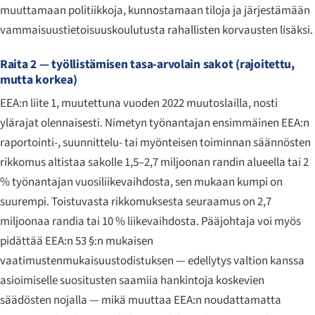
muuttamaan politiikkoja, kunnostamaan tiloja ja järjestämään
vammaisuustietoisuuskoulutusta rahallisten korvausten lisäksi.
Raita 2 — työllistämisen tasa-arvolain sakot (rajoitettu,
mutta korkea)
EEA:n liite 1, muutettuna vuoden 2022 muutoslailla, nosti
ylärajat olennaisesti. Nimetyn työnantajan ensimmäinen EEA:n
raportointi-, suunnittelu- tai myönteisen toiminnan säännösten
rikkomus altistaa sakolle 1,5–2,7 miljoonan randin alueella tai 2
% työnantajan vuosiliikevaihdosta, sen mukaan kumpi on
suurempi. Toistuvasta rikkomuksesta seuraamus on 2,7
miljoonaa randia tai 10 % liikevaihdosta. Pääjohtaja voi myös
pidättää EEA:n 53 §:n mukaisen
vaatimustenmukaisuustodistuksen — edellytys valtion kanssa
asioimiselle suositusten saamiia hankintoja koskevien
säädösten nojalla — mikä muuttaa EEA:n noudattamatta