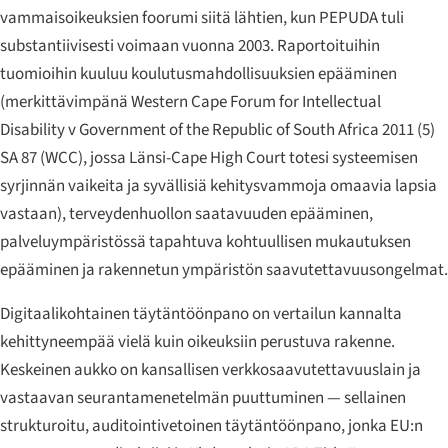
vammaisoikeuksien foorumi siitä lähtien, kun PEPUDA tuli
substantiivisesti voimaan vuonna 2003. Raportoituihin
tuomioihin kuuluu koulutusmahdollisuuksien epääminen
(merkittävimpänä
Western Cape Forum for Intellectual
Disability v Government of the Republic of South Africa
2011 (5)
SA 87 (WCC), jossa Länsi-Cape High Court totesi systeemisen
syrjinnän vaikeita ja syvällisiä kehitysvammoja omaavia lapsia
vastaan), terveydenhuollon saatavuuden epääminen,
palveluympäristössä tapahtuva kohtuullisen mukautuksen
epääminen ja rakennetun ympäristön saavutettavuusongelmat.
Digitaalikohtainen täytäntöönpano on vertailun kannalta
kehittyneempää vielä kuin oikeuksiin perustuva rakenne.
Keskeinen aukko on kansallisen verkkosaavutettavuuslain ja
vastaavan seurantamenetelmän puuttuminen — sellainen
strukturoitu, auditointivetoinen täytäntöönpano, jonka EU:n