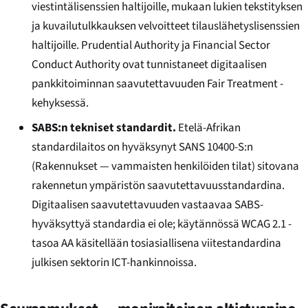
viestintälisenssien haltijoille, mukaan lukien tekstityksen
ja kuvailutulkkauksen velvoitteet tilauslähetyslisenssien
haltijoille. Prudential Authority ja Financial Sector
Conduct Authority ovat tunnistaneet digitaalisen
pankkitoiminnan saavutettavuuden Fair Treatment -
kehyksessä.
SABS:n tekniset standardit.
Etelä-Afrikan
standardilaitos on hyväksynyt SANS 10400-S:n
(Rakennukset — vammaisten henkilöiden tilat) sitovana
rakennetun ympäristön saavutettavuusstandardina.
Digitaalisen saavutettavuuden vastaavaa SABS-
hyväksyttyä standardia ei ole; käytännössä WCAG 2.1 -
tasoa AA käsitellään tosiasiallisena viitestandardina
julkisen sektorin ICT-hankinnoissa.