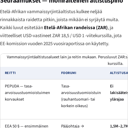
Seuraamukset — moniraiteinen altistuspino
Etelä-Afrikan vammaissyrjintäaltistus kulkee neljää
rinnakkaista raidetta pitkin, joista mikään ei syrjäytä muita.
Kaikki luvut esitetään
Etelä-Afrikan randeissa (ZAR)
, ja
viitteelliset USD-vastineet ZAR 18,5 / USD 1 -viitekurssilla, jota
EE-komission vuoden 2025 vuosiraportissa on käytetty.
Vammaissyrjintäaltistusalueet lain ja reitin mukaan. Perusluvut ZAR:ssa
kurssilla.
REITTI
FOORUMI
ALTISTUS
PEPUDA — tasa-
Tasa-
Ei
arvoisuustuomioistuimen
arvoisuustuomioistuin
lakisäätei
korvaukset
(rauhantuomari- tai
ylärajaa
korkein oikeus)
EEA 50 § — ensimmäinen
Pääjohtaja →
1,5M–2,7