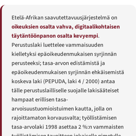
Etelä-Afrikan saavutettavuusjärjestelmä on
oikeuksien osalta vahva, digitaalikohtaisen
täytäntöönpanon osalta kevyempi
.
Perustuslaki luettelee vammaisuuden
kielletyksi epäoikeudenmukaisen syrjinnän
perusteeksi; tasa-arvon edistämistä ja
epäoikeudenmukaisen syrjinnän ehkäisemistä
koskeva laki (PEPUDA, laki 4 / 2000) antaa
tälle perustuslailliselle suojalle lakisääteiset
hampaat erillisen tasa-
arvoisuustuomioistuimen kautta, jolla on
rajoittamaton korvausvalta; työllistämisen
tasa-arvolaki 1998 asettaa 2 %:n vammaisten