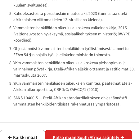
kuulemisvaltuudet).
Kahdeksastoista perustuslain muutoslaki, 2023 (tunnustaa etelä-
afrikkalaisen viittomakielen 12. virallisena kielenä).
Vammaisten henkilöiden oikeuksia koskeva valkoinen kirja, 2015
(valtioneuvoston hyväksymä, sosiaalikehityksen ministeriö; DWYPD
koordinoi).
Ohjesäännöstö vammaisten henkilöiden työllistämisestä, annettu
EEA:n 54 §:n nojalla työ- ja elinkeinoministerin toimesta.
YK:n vammaisten henkilöiden oikeuksia koskeva yleissopimus ja
valinnainen pöytäkirja, Etelä-Afrikan allekirjoittamat ja ratifioimat 30.
marraskuuta 2007.
YK:n vammaisten henkilöiden oikeuksien komitea, päätelmät Etelä-
Afrikan alkuraportista, CRPD/C/ZAF/CO/1 (2018).
SANS 10400-S — Etelä-Afrikan standardilaitoksen ohjesäännöstö
vammaisten henkilöiden tiloista rakennetussa ympäristössä.
← Kaikki maat
Katso maan South Africa sääntely →