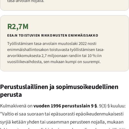
tasa-arvolain nojalla.
R2,7M
EEA:N TOISTUVIEN RIKKOMUSTEN ENIMMÄISSAKKO
Työllistämisen tasa-arvolain muutoslaki 2022 nosti
enimmäishallintosakon toistuvasta työllistämisen tasa-
arvorikkomuksesta 2,7 miljoonaan randiin tai 10 %:iin
vuosiliikevaihdosta, sen mukaan kumpi on suurempi.
Perustuslaillinen ja sopimusoikeudellinen
perusta
Kulmakivenä on
vuoden 1996 perustuslain 9 §
. 9(3) § kuuluu:
"Valtio ei saa suoraan tai epäsuorasti epäoikeudenmukaisesti
syrjiä ketään yhden tai useamman perusteen nojalla, mukaan