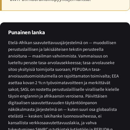
Punainen lanka
Etelä-Afrikan saavutettavuusjärjestelmä on — muodollisen
perustuslaillisen ja lakisääteisen tekstin perusteella
arvioituna — maailman vahvimmista. Vammaisuus on
lueteltu peruste tasa-arvolausekkeessa; tasa-arvolauseke
sitoo yksityisiä toimijoita suoraan; PEPUDA:n tasa-
arvoisuustuomioistuimella on rajoittamaton toimivalta; EEA
asettaa kovan 2 %:n työvoimatavoitteen ja merkittävät
sakot; SASL on nostettu perustuslailliselle viralliselle kielelle
täysin englannin ja afrikaansin veroisena. Päivittäisen
digitaalisen saavutettavuuden täytäntöönpanon
näkökulmasta järjestelmä on — kuten suuri osa globaalista
etelästä — kesken: lakihanke luonnosvaiheessa, ei
kansallista verkkosaavutettavuuslakia, ja vahva
tukeutuminen SAHRC:n tutkintakäytäntöön ja PEPUDA:n