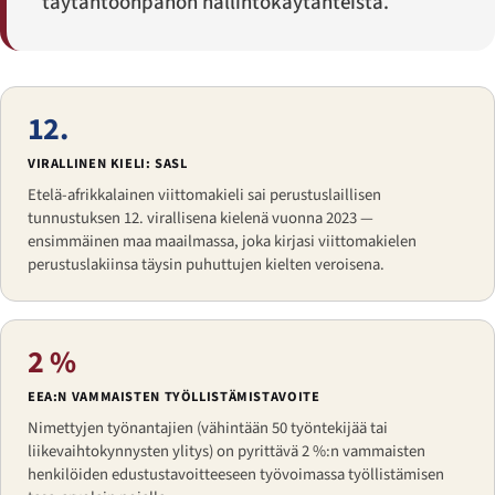
täytäntöönpanon hallintokäytänteistä.
12.
VIRALLINEN KIELI: SASL
Etelä-afrikkalainen viittomakieli sai perustuslaillisen
tunnustuksen 12. virallisena kielenä vuonna 2023 —
ensimmäinen maa maailmassa, joka kirjasi viittomakielen
perustuslakiinsa täysin puhuttujen kielten veroisena.
2 %
EEA:N VAMMAISTEN TYÖLLISTÄMISTAVOITE
Nimettyjen työnantajien (vähintään 50 työntekijää tai
liikevaihtokynnysten ylitys) on pyrittävä 2 %:n vammaisten
henkilöiden edustustavoitteeseen työvoimassa työllistämisen