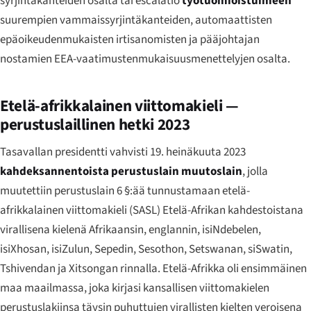
syrjintäkanteiden osalta tai escalatio
työtuomioistuimeen
suurempien vammaissyrjintäkanteiden, automaattisten
epäoikeudenmukaisten irtisanomisten ja pääjohtajan
nostamien EEA-vaatimustenmukaisuusmenettelyjen osalta.
Etelä-afrikkalainen viittomakieli —
perustuslaillinen hetki 2023
Tasavallan presidentti vahvisti 19. heinäkuuta 2023
kahdeksannentoista perustuslain muutoslain
, jolla
muutettiin perustuslain 6 §:ää tunnustamaan etelä-
afrikkalainen viittomakieli (SASL) Etelä-Afrikan kahdestoistana
virallisena kielenä Afrikaansin, englannin, isiNdebelen,
isiXhosan, isiZulun, Sepedin, Sesothon, Setswanan, siSwatin,
Tshivendan ja Xitsongan rinnalla. Etelä-Afrikka oli ensimmäinen
maa maailmassa, joka kirjasi kansallisen viittomakielen
perustuslakiinsa täysin puhuttujen virallisten kielten veroisena