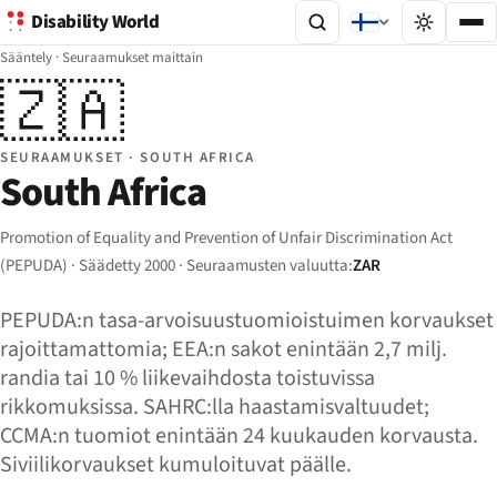
Disability World
Sääntely
·
Seuraamukset maittain
🇿🇦
SEURAAMUKSET · SOUTH AFRICA
South Africa
Promotion of Equality and Prevention of Unfair Discrimination Act
(PEPUDA) · Säädetty 2000 · Seuraamusten valuutta:
ZAR
PEPUDA:n tasa-arvoisuustuomioistuimen korvaukset
rajoittamattomia; EEA:n sakot enintään 2,7 milj.
randia tai 10 % liikevaihdosta toistuvissa
rikkomuksissa. SAHRC:lla haastamisvaltuudet;
CCMA:n tuomiot enintään 24 kuukauden korvausta.
Siviilikorvaukset kumuloituvat päälle.