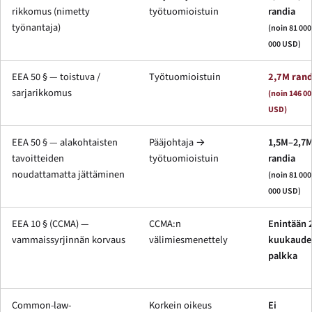
rikkomus (nimetty
työtuomioistuin
randia
työnantaja)
(noin 81 00
000 USD)
EEA 50 § — toistuva /
Työtuomioistuin
2,7M rand
sarjarikkomus
(noin 146 00
USD)
EEA 50 § — alakohtaisten
Pääjohtaja →
1,5M–2,7
tavoitteiden
työtuomioistuin
randia
noudattamatta jättäminen
(noin 81 00
000 USD)
EEA 10 § (CCMA) —
CCMA:n
Enintään 
vammaissyrjinnän korvaus
välimiesmenettely
kuukaude
palkka
Common-law-
Korkein oikeus
Ei