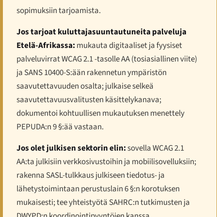
sopimuksiin tarjoamista.
Jos tarjoat kuluttajasuuntautuneita palveluja
Etelä-Afrikassa:
mukauta digitaaliset ja fyysiset
palveluvirrat WCAG 2.1 -tasolle AA (tosiasiallinen viite)
ja SANS 10400-S:ään rakennetun ympäristön
saavutettavuuden osalta; julkaise selkeä
saavutettavuusvalitusten käsittelykanava;
dokumentoi kohtuullisen mukautuksen menettely
PEPUDA:n 9 §:ää vastaan.
Jos olet julkisen sektorin elin:
sovella WCAG 2.1
AA:ta julkisiin verkkosivustoihin ja mobiilisovelluksiin;
rakenna SASL-tulkkaus julkiseen tiedotus- ja
lähetystoimintaan perustuslain 6 §:n korotuksen
mukaisesti; tee yhteistyötä SAHRC:n tutkimusten ja
DWYPD:n koordinointipyyntöjen kanssa.