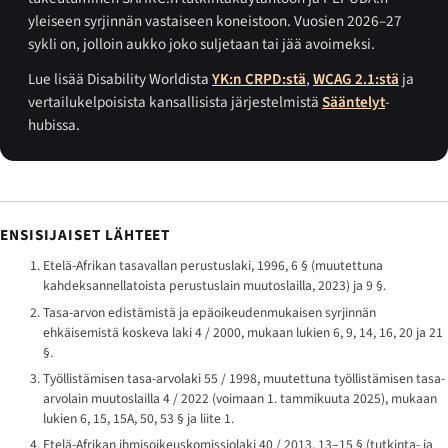
yleiseen syrjinnän vastaiseen koneistoon. Vuosien 2026–27
sykli on, jolloin aukko joko suljetaan tai jää avoimeksi.
Lue lisää Disability Worldista
YK:n CRPD:stä
,
WCAG 2.1:stä
ja
vertailukelpoisista kansallisista järjestelmistä
Sääntelyt
-
hubissa.
ENSISIJAISET LÄHTEET
Etelä-Afrikan tasavallan perustuslaki, 1996, 6 § (muutettuna
kahdeksannellatoista perustuslain muutoslailla, 2023) ja 9 §.
Tasa-arvon edistämistä ja epäoikeudenmukaisen syrjinnän
ehkäisemistä koskeva laki 4 / 2000, mukaan lukien 6, 9, 14, 16, 20 ja 21
§.
Työllistämisen tasa-arvolaki 55 / 1998, muutettuna työllistämisen tasa-
arvolain muutoslailla 4 / 2022 (voimaan 1. tammikuuta 2025), mukaan
lukien 6, 15, 15A, 50, 53 § ja liite 1.
Etelä-Afrikan ihmisoikeuskomissiolaki 40 / 2013, 13–15 § (tutkinta- ja