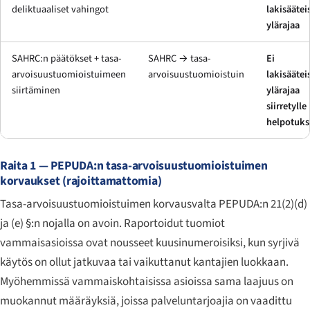
deliktuaaliset vahingot
lakisäätei
ylärajaa
SAHRC:n päätökset + tasa-
SAHRC → tasa-
Ei
arvoisuustuomioistuimeen
arvoisuustuomioistuin
lakisäätei
siirtäminen
ylärajaa
siirretylle
helpotuks
Raita 1 — PEPUDA:n tasa-arvoisuustuomioistuimen
korvaukset (rajoittamattomia)
Tasa-arvoisuustuomioistuimen korvausvalta PEPUDA:n 21(2)(d)
ja (e) §:n nojalla on avoin. Raportoidut tuomiot
vammaisasioissa ovat nousseet kuusinumeroisiksi, kun syrjivä
käytös on ollut jatkuvaa tai vaikuttanut kantajien luokkaan.
Myöhemmissä vammaiskohtaisissa asioissa sama laajuus on
muokannut määräyksiä, joissa palveluntarjoajia on vaadittu