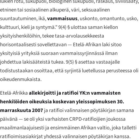
lukien rotu, sukupuoli, biologinen sukupuoli, raskaus, siviilisääty,
etninen tai sosiaalinen alkuperä, väri, seksuaalinen
suuntautuminen, ikä,
vammaisuus
, uskonto, omantunto, usko,
kulttuuri, kieli ja syntymä." 9(4) § ulottaa saman kiellon
yksityishenkilöihin, tekee tasa-arvolausekkeesta
horisontaalisesti sovellettavan — Etelä-Afrikan laki sitoo
yksityisiä yrityksiä suoraan vammaissyrjinnässä ilman
johdettua lakisääteistä tukea. 9(5) § asettaa vastaajalle
todistustaakan osoittaa, että syrjintä luetellussa perusteessa oli
oikeudenmukaista.
Etelä-Afrikka
allekirjoitti ja ratifioi YK:n vammaisten
henkilöiden oikeuksia koskevan yleissopimuksen 30.
marraskuuta 2007
ja ratifioi valinnaisen pöytäkirjan samana
päivänä — se oli yksi varhaisten CRPD-ratifioijien joukossa
maailmanlaajuisesti ja ensimmäinen Afrikan valtio, joka talletti
ratifioimisasiakirjat yhdessä valinnaisen pöytäkirjan kanssa.