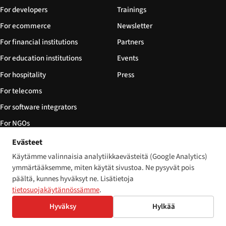
For developers
Trainings
For ecommerce
Newsletter
For financial institutions
Partners
For education institutions
Events
For hospitality
Press
For telecoms
For software integrators
For NGOs
Evästeet
FOLLOW
Käytämme valinnaisia analytiikkaevästeitä (Google Analytics)
Tilaa RSS-syötteenä
ymmärtääksemme, miten käytät sivustoa. Ne pysyvät pois
päältä, kunnes hyväksyt ne. Lisätietoja
Sitemap
tietosuojakäytännössämme
.
llms.txt
Hyväksy
Hylkää
English