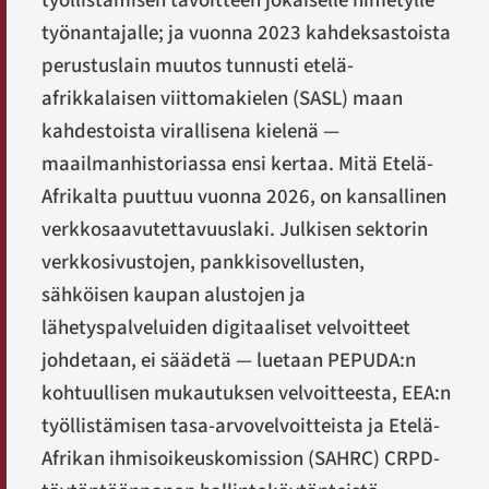
työllistämisen tavoitteen jokaiselle nimetylle
työnantajalle; ja vuonna 2023 kahdeksastoista
perustuslain muutos tunnusti etelä-
afrikkalaisen viittomakielen (SASL) maan
kahdestoista virallisena kielenä —
maailmanhistoriassa ensi kertaa. Mitä Etelä-
Afrikalta puuttuu vuonna 2026, on kansallinen
verkkosaavutettavuuslaki. Julkisen sektorin
verkkosivustojen, pankkisovellusten,
sähköisen kaupan alustojen ja
lähetyspalveluiden digitaaliset velvoitteet
johdetaan, ei säädetä — luetaan PEPUDA:n
kohtuullisen mukautuksen velvoitteesta, EEA:n
työllistämisen tasa-arvovelvoitteista ja Etelä-
Afrikan ihmisoikeuskomission (SAHRC) CRPD-