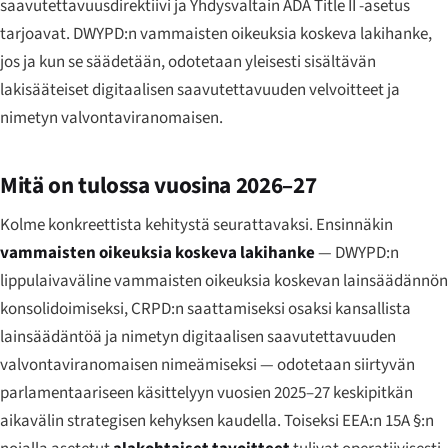
saavutettavuusdirektiivi ja Yhdysvaltain ADA Title II -asetus
tarjoavat. DWYPD:n vammaisten oikeuksia koskeva lakihanke,
jos ja kun se säädetään, odotetaan yleisesti sisältävän
lakisääteiset digitaalisen saavutettavuuden velvoitteet ja
nimetyn valvontaviranomaisen.
Mitä on tulossa vuosina 2026–27
Kolme konkreettista kehitystä seurattavaksi. Ensinnäkin
vammaisten oikeuksia koskeva lakihanke
— DWYPD:n
lippulaivaväline vammaisten oikeuksia koskevan lainsäädännön
konsolidoimiseksi, CRPD:n saattamiseksi osaksi kansallista
lainsäädäntöä ja nimetyn digitaalisen saavutettavuuden
valvontaviranomaisen nimeämiseksi — odotetaan siirtyvän
parlamentaariseen käsittelyyn vuosien 2025–27 keskipitkän
aikavälin strategisen kehyksen kaudella. Toiseksi EEA:n 15A §:n