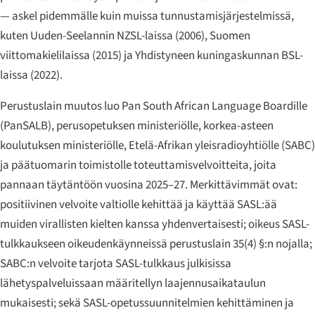
— askel pidemmälle kuin muissa tunnustamisjärjestelmissä,
kuten Uuden-Seelannin NZSL-laissa (2006), Suomen
viittomakielilaissa (2015) ja Yhdistyneen kuningaskunnan BSL-
laissa (2022).
Perustuslain muutos luo Pan South African Language Boardille
(PanSALB), perusopetuksen ministeriölle, korkea-asteen
koulutuksen ministeriölle, Etelä-Afrikan yleisradioyhtiölle (SABC)
ja päätuomarin toimistolle toteuttamisvelvoitteita, joita
pannaan täytäntöön vuosina 2025–27. Merkittävimmät ovat:
positiivinen velvoite valtiolle kehittää ja käyttää SASL:ää
muiden virallisten kielten kanssa yhdenvertaisesti; oikeus SASL-
tulkkaukseen oikeudenkäynneissä perustuslain 35(4) §:n nojalla;
SABC:n velvoite tarjota SASL-tulkkaus julkisissa
lähetyspalveluissaan määritellyn laajennusaikataulun
mukaisesti; sekä SASL-opetussuunnitelmien kehittäminen ja