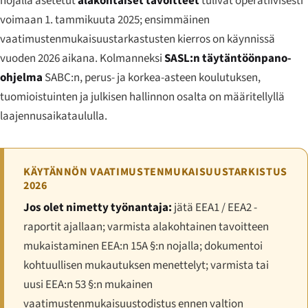
nojalla asetetut
alakohtaiset tavoitteet
tulivat operatiivisesti
voimaan 1. tammikuuta 2025; ensimmäinen
vaatimustenmukaisuustarkastusten kierros on käynnissä
vuoden 2026 aikana. Kolmanneksi
SASL:n täytäntöönpano-
ohjelma
SABC:n, perus- ja korkea-asteen koulutuksen,
tuomioistuinten ja julkisen hallinnon osalta on määritellyllä
laajennusaikataululla.
KÄYTÄNNÖN VAATIMUSTENMUKAISUUSTARKISTUS
2026
Jos olet nimetty työnantaja:
jätä EEA1 / EEA2 -
raportit ajallaan; varmista alakohtainen tavoitteen
mukaistaminen EEA:n 15A §:n nojalla; dokumentoi
kohtuullisen mukautuksen menettelyt; varmista tai
uusi EEA:n 53 §:n mukainen
vaatimustenmukaisuustodistus ennen valtion