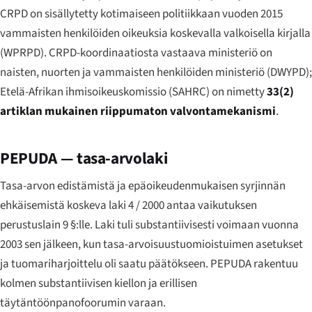
CRPD on sisällytetty kotimaiseen politiikkaan vuoden 2015
vammaisten henkilöiden oikeuksia koskevalla valkoisella kirjalla
(WPRPD). CRPD-koordinaatiosta vastaava ministeriö on
naisten, nuorten ja vammaisten henkilöiden ministeriö (DWYPD);
Etelä-Afrikan ihmisoikeuskomissio (SAHRC) on nimetty
33(2)
artiklan mukainen riippumaton valvontamekanismi
.
PEPUDA — tasa-arvolaki
Tasa-arvon edistämistä ja epäoikeudenmukaisen syrjinnän
ehkäisemistä koskeva laki 4 / 2000 antaa vaikutuksen
perustuslain 9 §:lle. Laki tuli substantiivisesti voimaan vuonna
2003 sen jälkeen, kun tasa-arvoisuustuomioistuimen asetukset
ja tuomariharjoittelu oli saatu päätökseen. PEPUDA rakentuu
kolmen substantiivisen kiellon ja erillisen
täytäntöönpanofoorumin varaan.