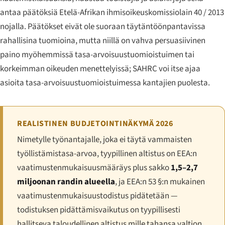
antaa päätöksiä Etelä-Afrikan ihmisoikeuskomissiolain 40 / 2013
nojalla. Päätökset eivät ole suoraan täytäntöönpantavissa
rahallisina tuomioina, mutta niillä on vahva persuasiivinen
paino myöhemmissä tasa-arvoisuustuomioistuimen tai
korkeimman oikeuden menettelyissä; SAHRC voi itse ajaa
asioita tasa-arvoisuustuomioistuimessa kantajien puolesta.
REALISTINEN BUDJETOINTINÄKYMÄ 2026
Nimetylle työnantajalle, joka ei täytä vammaisten
työllistämistasa-arvoa, tyypillinen altistus on EEA:n
vaatimustenmukaisuusmääräys plus sakko
1,5–2,7
miljoonan randin alueella
, ja EEA:n 53 §:n mukainen
vaatimustenmukaisuustodistus pidätetään —
todistuksen pidättämisvaikutus on tyypillisesti
hallitseva taloudellinen altistus mille tahansa valtion