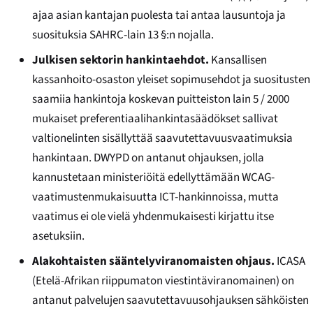
ajaa asian kantajan puolesta tai antaa lausuntoja ja
suosituksia SAHRC-lain 13 §:n nojalla.
Julkisen sektorin hankintaehdot.
Kansallisen
kassanhoito-osaston yleiset sopimusehdot ja suositusten
saamiia hankintoja koskevan puitteiston lain 5 / 2000
mukaiset preferentiaalihankintasäädökset sallivat
valtionelinten sisällyttää saavutettavuusvaatimuksia
hankintaan. DWYPD on antanut ohjauksen, jolla
kannustetaan ministeriöitä edellyttämään WCAG-
vaatimustenmukaisuutta ICT-hankinnoissa, mutta
vaatimus ei ole vielä yhdenmukaisesti kirjattu itse
asetuksiin.
Alakohtaisten sääntelyviranomaisten ohjaus.
ICASA
(Etelä-Afrikan riippumaton viestintäviranomainen) on
antanut palvelujen saavutettavuusohjauksen sähköisten