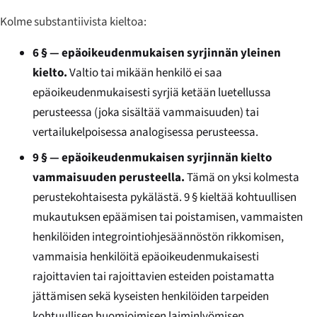
Kolme substantiivista kieltoa:
6 § — epäoikeudenmukaisen syrjinnän yleinen
kielto.
Valtio tai mikään henkilö ei saa
epäoikeudenmukaisesti syrjiä ketään luetellussa
perusteessa (joka sisältää vammaisuuden) tai
vertailukelpoisessa analogisessa perusteessa.
9 § — epäoikeudenmukaisen syrjinnän kielto
vammaisuuden perusteella.
Tämä on yksi kolmesta
perustekohtaisesta pykälästä. 9 § kieltää kohtuullisen
mukautuksen epäämisen tai poistamisen, vammaisten
henkilöiden integrointiohjesäännöstön rikkomisen,
vammaisia henkilöitä epäoikeudenmukaisesti
rajoittavien tai rajoittavien esteiden poistamatta
jättämisen sekä kyseisten henkilöiden tarpeiden
kohtuullisen huomioimisen laiminlyömisen.