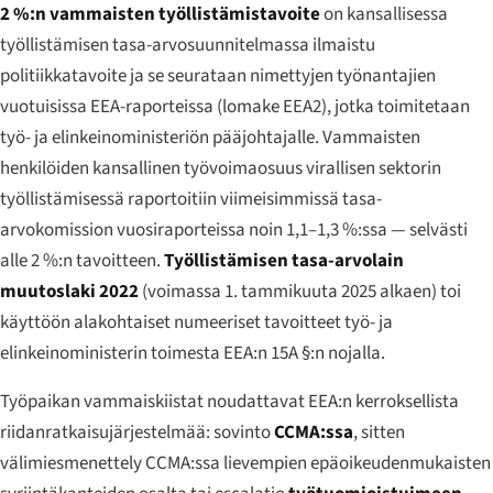
2 %:n vammaisten työllistämistavoite
on kansallisessa
työllistämisen tasa-arvosuunnitelmassa ilmaistu
politiikkatavoite ja se seurataan nimettyjen työnantajien
vuotuisissa EEA-raporteissa (lomake EEA2), jotka toimitetaan
työ- ja elinkeinoministeriön pääjohtajalle. Vammaisten
henkilöiden kansallinen työvoimaosuus virallisen sektorin
työllistämisessä raportoitiin viimeisimmissä tasa-
arvokomission vuosiraporteissa noin 1,1–1,3 %:ssa — selvästi
alle 2 %:n tavoitteen.
Työllistämisen tasa-arvolain
muutoslaki 2022
(voimassa 1. tammikuuta 2025 alkaen) toi
käyttöön alakohtaiset numeeriset tavoitteet työ- ja
elinkeinoministerin toimesta EEA:n 15A §:n nojalla.
Työpaikan vammaiskiistat noudattavat EEA:n kerroksellista
riidanratkaisujärjestelmää: sovinto
CCMA:ssa
, sitten
välimiesmenettely CCMA:ssa lievempien epäoikeudenmukaisten