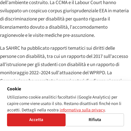
dell'ambiente costruito. La CCMA e il
Labour Court
hanno
sviluppato un cospicuo corpus giurisprudenziale EEA in materia
di discriminazione per disabilità per quanto riguarda il
licenziamento dovuto a disabilità, l'accomodamento
ragionevole e le visite mediche pre-assunzione.
La SAHRC ha pubblicato rapporti tematici sui diritti delle
persone con disabilità, tra cui un rapporto del 2017 sull'accesso
all'istruzione per gli studenti con disabilità e un rapporto di
monitoraggio 2022–2024 sull'attuazione del WPRPD. La
Commissione ha esercitato i propri poteri di udienza ai sensi
Cookie
della s.13 in materie riguardanti la disabilità concernenti i servizi
comunali di acqua e fognatura, l'accessibilità dei trasporti
Utilizziamo cookie analitici facoltativi (Google Analytics) per
capire come viene usato il sito. Restano disattivati finché non li
pubblici e l'accessibilità dei siti web e delle app delle pubbliche
accetti. Dettagli nella nostra
informativa sulla privacy
.
amministrazioni. Le risultanze sono state generalmente seguite
Accetta
Rifiuta
da negoziati per misure correttive con il dipartimento
competente; l'inadempienza è stata talvolta sottoposta a