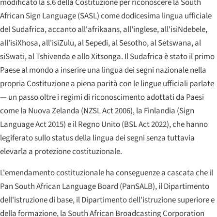
modificato la s.6 della Costituzione per riconoscere la
South
African Sign Language
(SASL) come dodicesima lingua ufficiale
del Sudafrica, accanto all'afrikaans, all'inglese, all'isiNdebele,
all'isiXhosa, all'isiZulu, al Sepedi, al Sesotho, al Setswana, al
siSwati, al Tshivenda e allo Xitsonga. Il Sudafrica è stato il primo
Paese al mondo a inserire una lingua dei segni nazionale nella
propria Costituzione a piena parità con le lingue ufficiali parlate
— un passo oltre i regimi di riconoscimento adottati da Paesi
come la Nuova Zelanda (
NZSL Act
2006), la Finlandia (
Sign
Language Act
2015) e il Regno Unito (
BSL Act
2022), che hanno
legiferato sullo status della lingua dei segni senza tuttavia
elevarla a protezione costituzionale.
L'emendamento costituzionale ha conseguenze a cascata che il
Pan South African Language Board
(PanSALB), il Dipartimento
dell'istruzione di base, il Dipartimento dell'istruzione superiore e
della formazione, la
South African Broadcasting Corporation