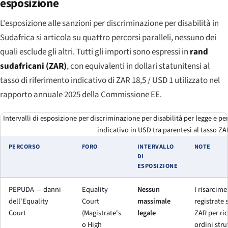
esposizione
L'esposizione alle sanzioni per discriminazione per disabilità in
Sudafrica si articola su quattro percorsi paralleli, nessuno dei
quali esclude gli altri. Tutti gli importi sono espressi in
rand
sudafricani (ZAR)
, con equivalenti in dollari statunitensi al
tasso di riferimento indicativo di ZAR 18,5 / USD 1 utilizzato nel
rapporto annuale 2025 della Commissione EE.
Intervalli di esposizione per discriminazione per disabilità per legge e pe
indicativo in USD tra parentesi al tasso ZA
PERCORSO
FORO
INTERVALLO
NOTE
DI
ESPOSIZIONE
PEPUDA — danni
Equality
Nessun
I risarcime
dell'
Equality
Court
massimale
registrate 
Court
(
Magistrate's
legale
ZAR per ri
o
High
ordini stru