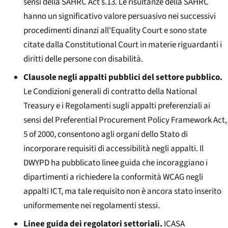
sensi della SAHRC Act s.13. Le risultanze della SAHRC
hanno un significativo valore persuasivo nei successivi
procedimenti dinanzi all'
Equality Court
e sono state
citate dalla
Constitutional Court
in materie riguardanti i
diritti delle persone con disabilità.
Clausole negli appalti pubblici del settore pubblico.
Le Condizioni generali di contratto della National
Treasury e i Regolamenti sugli appalti preferenziali ai
sensi del
Preferential Procurement Policy Framework Act
,
5 of 2000, consentono agli organi dello Stato di
incorporare requisiti di accessibilità negli appalti. Il
DWYPD ha pubblicato linee guida che incoraggiano i
dipartimenti a richiedere la conformità WCAG negli
appalti ICT, ma tale requisito non è ancora stato inserito
uniformemente nei regolamenti stessi.
Linee guida dei regolatori settoriali.
ICASA