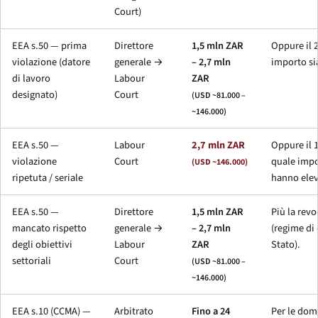
Court
)
EEA s.50 — prima
Direttore
1,5 mln ZAR
Oppure il 
violazione (datore
generale →
– 2,7 mln
importo si
di lavoro
Labour
ZAR
designato)
Court
(USD ~81.000 –
~146.000)
EEA s.50 —
Labour
2,7 mln ZAR
Oppure il 
violazione
Court
quale impo
(USD ~146.000)
ripetuta / seriale
hanno elev
EEA s.50 —
Direttore
1,5 mln ZAR
Più la revo
mancato rispetto
generale →
– 2,7 mln
(regime di 
degli obiettivi
Labour
ZAR
Stato).
settoriali
Court
(USD ~81.000 –
~146.000)
EEA s.10 (CCMA) —
Arbitrato
Fino a 24
Per le dom