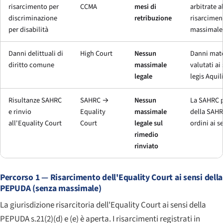
risarcimento per
CCMA
mesi di
arbitrate a
discriminazione
retribuzione
risarcimen
per disabilità
massimale
Danni delittuali di
High Court
Nessun
Danni mate
diritto comune
massimale
valutati ai 
legale
legis Aquil
Risultanze SAHRC
SAHRC →
Nessun
La SAHRC p
e rinvio
Equality
massimale
della SAHRC
all'
Equality Court
Court
legale sul
ordini ai s
rimedio
rinviato
Percorso 1 — Risarcimento dell'
Equality Court
ai sensi della
PEPUDA (senza massimale)
La giurisdizione risarcitoria dell'
Equality Court
ai sensi della
PEPUDA s.21(2)(d) e (e) è aperta. I risarcimenti registrati in